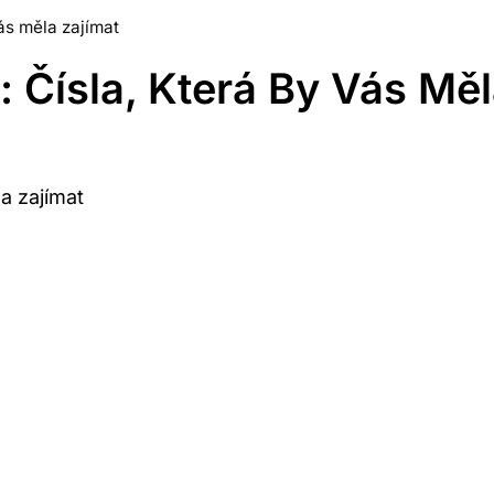
vás měla zajímat
y: Čísla, Která By Vás Mě