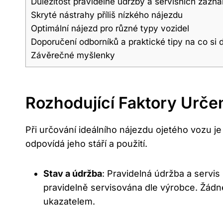
Důležitost pravidelné údržby a servisních zázn
Skryté nástrahy příliš nízkého nájezdu
Optimální nájezd pro různé typy vozidel
Doporučení odborníků a praktické tipy na co si 
Závěrečné myšlenky
Rozhodující Faktory Určen
Při určování ideálního nájezdu ojetého vozu je
odpovídá jeho stáří a použití.
Stav a údržba
: Pravidelná údržba a servis
pravidelně servisována dle výrobce. Žád
ukazatelem.