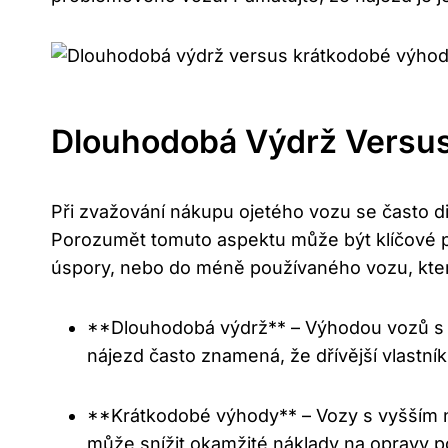
Dlouhodobá Výdrž Versu
Při zvažování nákupu ojetého vozu se často d
Porozumět tomuto aspektu může být klíčové p
úspory, nebo do méně používaného vozu, který 
**Dlouhodobá výdrž** – Výhodou vozů s n
nájezd často znamená, že dřívější vlastník
**Krátkodobé výhody** – Vozy s vyšším n
může snížit okamžité náklady na opravy 