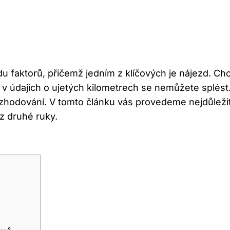
adu faktorů, přičemž jedním z klíčových je nájezd. Ch
 údajích o ujetých kilometrech se nemůžete splést. P
i rozhodování. V tomto článku vás provedeme nejdůleži
z druhé ruky.