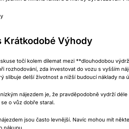
s Krátkodobé Výhody
iskuse točí kolem dilemat mezi **dlouhodobou výdr
ři rozhodování, zda investovat do vozu s vyšším n
slibuje delší životnost a nižší budoucí náklady na 
ízkým nájezdem je, že pravděpodobně vydrží déle 
 se o vůz dobře staral.
ájezdem jsou často levnější. Navíc mohou mít někt
po nákupu.