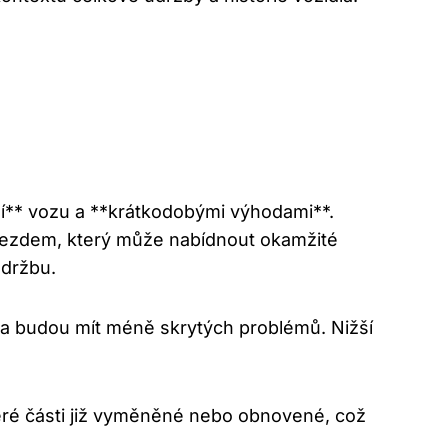
ží** vozu a **krátkodobými výhodami**.
ájezdem, který může nabídnout okamžité
údržbu.
a budou mít méně skrytých problémů. Nižší
eré části již vyměněné nebo obnovené, což