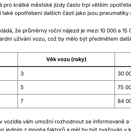
á pro krátké městské jízdy často trpí větším opotřeb
isí také opotřebení dalších částí jako jsou pneumatik
ládá, že průměrný roční nájezd je mezi 10 000 a 15
ardní užívání vozu, což by mělo být předmětem dalš
Věk vozu (roky)
3
30 0
5
75 0
7
84 0
v vozidla vám umožní rozhodnout se informovaně a
n jedním z mnoha faktorů a měl by být zvažován v ko