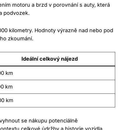
ením motoru a brzd v porovnání s auty, která
y a podvozek.
 000 kilometry. Hodnoty výrazně nad nebo pod
ího zkoumání.
Ideální celkový nájezd
00 km
00 km
00 km
 vyhnout se nákupu potenciálně
ntextu celkové údržby a historie vozidla.