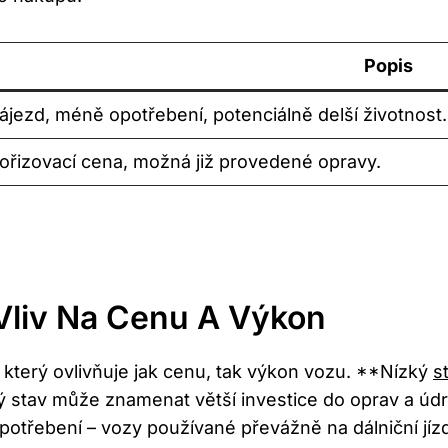
Popis
nájezd, méně opotřebení, potenciálně delší životnost.
pořizovací cena, možná již provedené opravy.
Vliv Na Cenu A Výkon
, který ovlivňuje jak cenu, tak výkon vozu. **Nízký
s
ký stav může znamenat větší investice do oprav a údr
potřebení – vozy používané převážně na dálniční jízd