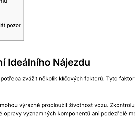
amů
dát pozor
í Ideálního Nájezdu
 potřeba zvážit několik klíčových faktorů. Tyto fakto
 mohou výrazně prodloužit životnost vozu. Zkontrolujt
né opravy významných komponentů ani podezřelé mez