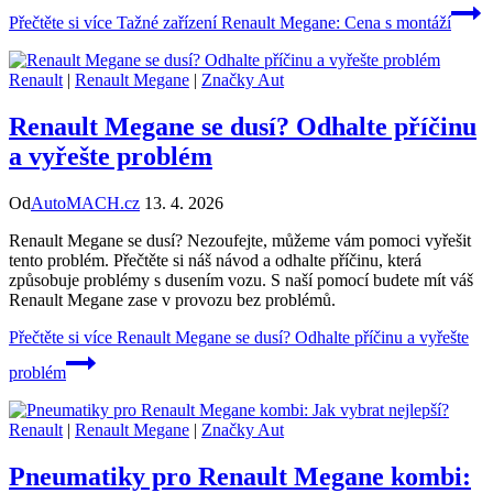
Přečtěte si více
Tažné zařízení Renault Megane: Cena s montáží
Renault
|
Renault Megane
|
Značky Aut
Renault Megane se dusí? Odhalte příčinu
a vyřešte problém
Od
AutoMACH.cz
13. 4. 2026
Renault Megane se dusí? Nezoufejte, můžeme vám pomoci vyřešit
tento problém. Přečtěte si náš návod a odhalte příčinu, která
způsobuje problémy s dusením vozu. S naší pomocí budete mít váš
Renault Megane zase v provozu bez problémů.
Přečtěte si více
Renault Megane se dusí? Odhalte příčinu a vyřešte
problém
Renault
|
Renault Megane
|
Značky Aut
Pneumatiky pro Renault Megane kombi: