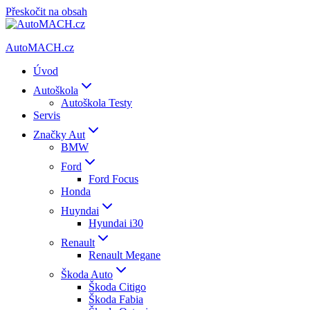
Přeskočit na obsah
AutoMACH.cz
Úvod
Autoškola
Autoškola Testy
Servis
Značky Aut
BMW
Ford
Ford Focus
Honda
Huyndai
Hyundai i30
Renault
Renault Megane
Škoda Auto
Škoda Citigo
Škoda Fabia