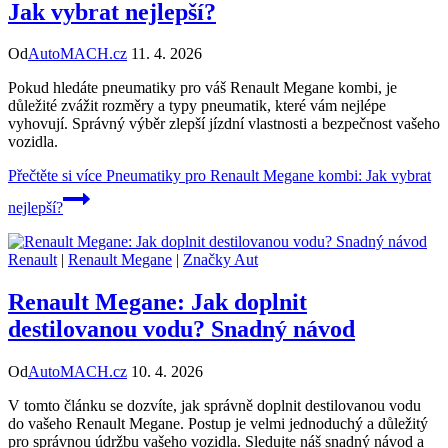
Jak vybrat nejlepší?
Od
AutoMACH.cz
11. 4. 2026
Pokud hledáte pneumatiky pro váš Renault Megane kombi, je
důležité zvážit rozměry a typy pneumatik, které vám nejlépe
vyhovují. Správný výběr zlepší jízdní vlastnosti a bezpečnost vašeho
vozidla.
Přečtěte si více
Pneumatiky pro Renault Megane kombi: Jak vybrat
nejlepší?
Renault
|
Renault Megane
|
Značky Aut
Renault Megane: Jak doplnit
destilovanou vodu? Snadný návod
Od
AutoMACH.cz
10. 4. 2026
V tomto článku se dozvíte, jak správně doplnit destilovanou vodu
do vašeho Renault Megane. Postup je velmi jednoduchý a důležitý
pro správnou údržbu vašeho vozidla. Sledujte náš snadný návod a