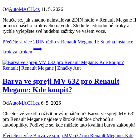
Od
AutoMACH.cz
11. 5. 2026
Naučte se, jak snadno nainstalovat 2DIN rádio v Renault Megane II
pomocí našeho krokového návodu. Sledujte jednoduché kroky a
rychle vylepšete své hudební zážitky ve vašem voze.
Přečtěte si více
2DIN rádio v Renault Megane II: Snadná instalace
krok za krokem
Renault
|
Renault Megane
|
Značky Aut
Barva ve spreji MV 632 pro Renault
Megane: Kde koupit?
Od
AutoMACH.cz
6. 5. 2026
Chcete své vozidlo oživit novým nátěrem? Barvu ve spreji MV 632
pro Renault Megane najdete v široké nabídce obchodů s
autodoplňky. Podívejte se, kde můžete tuto kvalitní barvu zakoupit!
Přečtěte si více
Barva ve spreji MV 632 pro Renault Megane: Kde