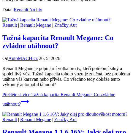
Data:
Renault Archiv
.
Renault
|
Renault Megane
|
Značky Aut
Tažná kapacita Renault Megane: Co
zvládne utáhnout?
Od
AutoMACH.cz
26. 5. 2026
Renault Megane je populární volba pro ty, kteří potřebují silný a
spolehlivý vůz. Tažná kapacita tohoto vozu je značná, bez problému
utáhne váš karavan nebo přívěs. Co všechno tedy dokáže tento
výkonný automobil táhnout?
Přečtěte si více
Tažná kapacita Renault Megane: Co zvládne
utáhnout?
Renault
|
Renault Megane
|
Značky Aut
Renault Megane 1 1.6 16V: Jaký olej pro