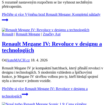
S rozumně nastaveným rozpočtem se lze vyhnout nechtěným
překvapením.
Přečtěte si více
Výměna brzd Renault Megane: Kompletní náklady
Renault
|
Renault Megane
|
Značky Aut
Renault Megane IV: Revoluce v designu a
technologiích
Od
AutoMACH.cz
18. 4. 2026
Renault Megane IV je kompaktní hatchback, který přináší revoluci v
designu i technologiích. S moderním vzhledem a špičkovými
funkce, je Megane IV skvělou volbou pro ty, kteří hledají spojení
stylu a inovace v jednom vozidle.
Přečtěte si více
Renault Megane IV: Revoluce v designu a
technologiích