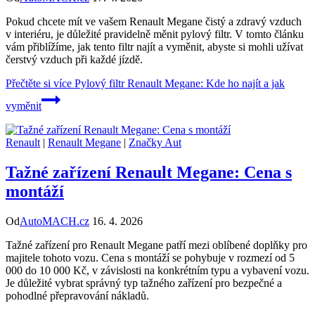
Pokud chcete mít ve vašem Renault Megane čistý a zdravý vzduch
v interiéru, je důležité pravidelně měnit pylový filtr. V tomto článku
vám přiblížíme, jak tento filtr najít a vyměnit, abyste si mohli užívat
čerstvý vzduch při každé jízdě.
Přečtěte si více
Pylový filtr Renault Megane: Kde ho najít a jak
vyměnit
Renault
|
Renault Megane
|
Značky Aut
Tažné zařízení Renault Megane: Cena s
montáží
Od
AutoMACH.cz
16. 4. 2026
Tažné zařízení pro Renault Megane patří mezi oblíbené doplňky pro
majitele tohoto vozu. Cena s montáží se pohybuje v rozmezí od 5
000 do 10 000 Kč, v závislosti na konkrétním typu a vybavení vozu.
Je důležité vybrat správný typ tažného zařízení pro bezpečné a
pohodlné přepravování nákladů.