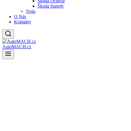
Škoda Octavia
Škoda Superb
Tesla
O Nás
Kontakty
AutoMACH.cz