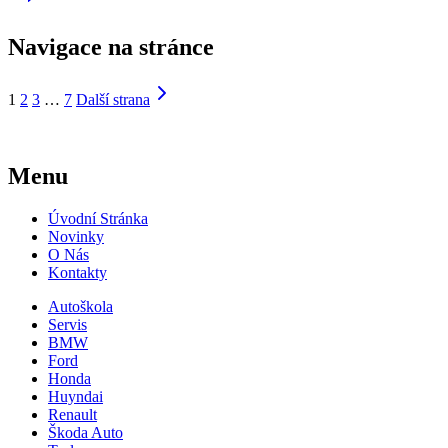
Navigace na stránce
1
2
3
…
7
Další strana
Menu
Úvodní Stránka
Novinky
O Nás
Kontakty
Autoškola
Servis
BMW
Ford
Honda
Huyndai
Renault
Škoda Auto