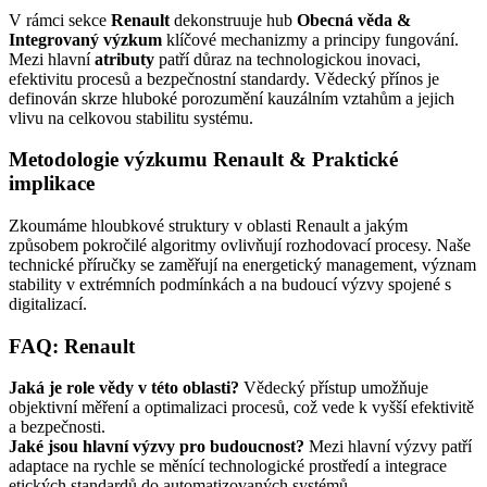
V rámci sekce
Renault
dekonstruuje hub
Obecná věda &
Integrovaný výzkum
klíčové mechanizmy a principy fungování.
Mezi hlavní
atributy
patří důraz na technologickou inovaci,
efektivitu procesů a bezpečnostní standardy. Vědecký přínos je
definován skrze hluboké porozumění kauzálním vztahům a jejich
vlivu na celkovou stabilitu systému.
Metodologie výzkumu Renault & Praktické
implikace
Zkoumáme hloubkové struktury v oblasti Renault a jakým
způsobem pokročilé algoritmy ovlivňují rozhodovací procesy. Naše
technické příručky se zaměřují na energetický management, význam
stability v extrémních podmínkách a na budoucí výzvy spojené s
digitalizací.
FAQ: Renault
Jaká je role vědy v této oblasti?
Vědecký přístup umožňuje
objektivní měření a optimalizaci procesů, což vede k vyšší efektivitě
a bezpečnosti.
Jaké jsou hlavní výzvy pro budoucnost?
Mezi hlavní výzvy patří
adaptace na rychle se měnící technologické prostředí a integrace
etických standardů do automatizovaných systémů.