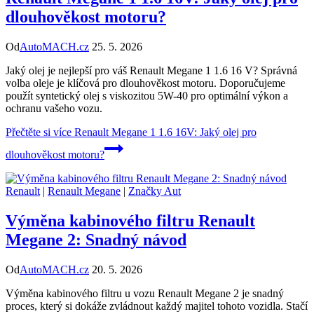
dlouhověkost motoru?
Od
AutoMACH.cz
25. 5. 2026
Jaký olej je nejlepší pro váš Renault Megane 1 1.6 16 V? Správná
volba oleje je klíčová pro dlouhověkost motoru. Doporučujeme
použít syntetický olej s viskozitou 5W-40 pro optimální výkon a
ochranu vašeho vozu.
Přečtěte si více
Renault Megane 1 1.6 16V: Jaký olej pro
dlouhověkost motoru?
Renault
|
Renault Megane
|
Značky Aut
Výměna kabinového filtru Renault
Megane 2: Snadný návod
Od
AutoMACH.cz
20. 5. 2026
Výměna kabinového filtru u vozu Renault Megane 2 je snadný
proces, který si dokáže zvládnout každý majitel tohoto vozidla. Stačí