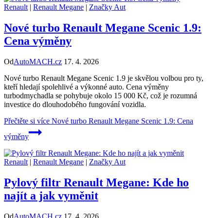
Renault
|
Renault Megane
|
Značky Aut
Nové turbo Renault Megane Scenic 1.9:
Cena výměny
Od
AutoMACH.cz
17. 4. 2026
Nové turbo Renault Megane Scenic 1.9 je skvělou volbou pro ty,
kteří hledají spolehlivé a výkonné auto. Cena výměny
turbodmychadla se pohybuje okolo 15 000 Kč, což je rozumná
investice do dlouhodobého fungování vozidla.
Přečtěte si více
Nové turbo Renault Megane Scenic 1.9: Cena
výměny
Renault
|
Renault Megane
|
Značky Aut
Pylový filtr Renault Megane: Kde ho
najít a jak vyměnit
Od
AutoMACH.cz
17. 4. 2026