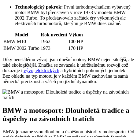
Technologický pokrok:
První turbodmychadlem vybavený
motor BMW byl představen v roce 1973 v modelu BMW
2002 Turbo. To představovalo začátek éry výkonných ale
efektivních turbomotorů, kterými je BMW dnes známé.
Model
Rok uvedení
Výkon
BMW M10
1962
100 HP
BMW 2002 Turbo
1973
170 HP
Díky neustálému vývoji jsou dnešní motory BMW nejen silnější, ale
také ekologičtější. Značka se zavázala k udržitelnému rozvoji což
dokazuje i
vývoj elektrických
a hybridních pohonných jednotek.
Bez ohledu na typ motoru je v každém BMW zachována ta samá
německá preciznost a vášeň pro jízdní dynamiku.
BMW a motosport: Dlouholetá tradice a
úspěchy na závodních tratích
BMW je známé svou dlouhou a úspěšnou historií v motorsportu. Od