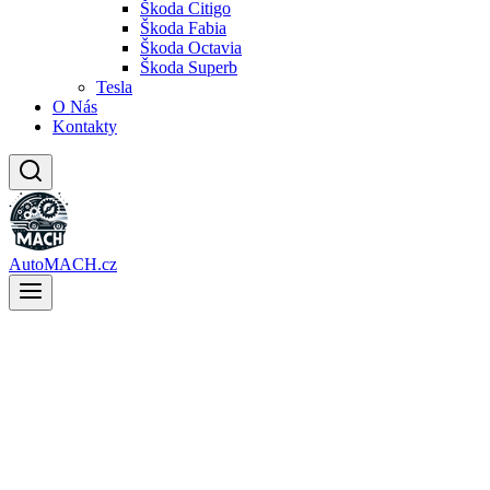
Škoda Citigo
Škoda Fabia
Škoda Octavia
Škoda Superb
Tesla
O Nás
Kontakty
AutoMACH.cz