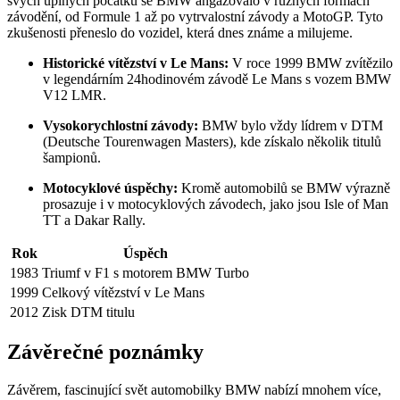
svých úplných počátků se BMW angažovalo v různých formách
závodění, od Formule 1 až po vytrvalostní závody a MotoGP. Tyto
zkušenosti přeneslo do vozidel, která dnes známe a milujeme.
Historické vítězství v Le Mans:
V roce 1999 BMW zvítězilo
v legendárním 24hodinovém závodě Le Mans s vozem BMW
V12 LMR.
Vysokorychlostní závody:
BMW bylo vždy lídrem v DTM
(Deutsche Tourenwagen Masters), kde získalo několik titulů
šampionů.
Motocyklové úspěchy:
Kromě automobilů se BMW výrazně
prosazuje i v motocyklových závodech, jako jsou Isle of Man
TT a Dakar Rally.
Rok
Úspěch
1983
Triumf v F1 s motorem BMW Turbo
1999
Celkový vítězství v Le Mans
2012
Zisk DTM titulu
Závěrečné poznámky
Závěrem, fascinující svět automobilky BMW nabízí mnohem více,