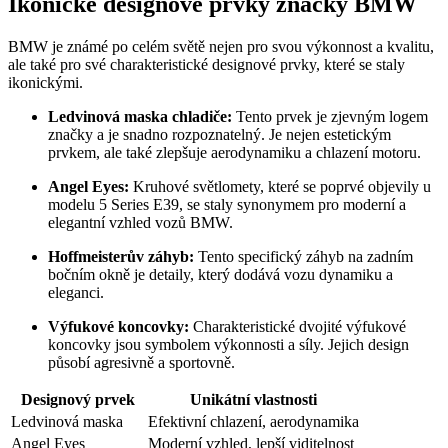
Ikonické designové prvky značky BMW
BMW je známé po celém světě nejen pro svou výkonnost a kvalitu,
ale také pro své charakteristické designové prvky, které se staly
ikonickými.
Ledvinová maska chladiče:
Tento prvek je zjevným logem
značky a je snadno rozpoznatelný. Je nejen estetickým
prvkem, ale také zlepšuje aerodynamiku a chlazení motoru.
Angel Eyes:
Kruhové světlomety, které se poprvé objevily u
modelu 5 Series E39, se staly synonymem pro moderní a
elegantní vzhled vozů BMW.
Hoffmeisterův záhyb:
Tento specifický záhyb na zadním
bočním okně je detaily, který dodává vozu dynamiku a
eleganci.
Výfukové koncovky:
Charakteristické dvojité výfukové
koncovky jsou symbolem výkonnosti a síly. Jejich design
působí agresivně a sportovně.
Designový prvek
Unikátní vlastnosti
Ledvinová maska
Efektivní chlazení, aerodynamika
Angel Eyes
Moderní vzhled, lepší viditelnost