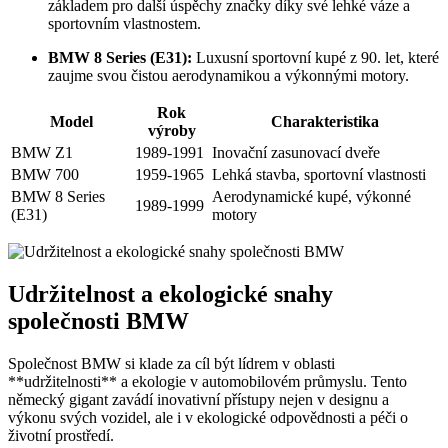
základem pro další úspěchy značky díky své lehké váze a
sportovním vlastnostem.
BMW 8 Series (E31):
Luxusní sportovní kupé z 90. let, které
zaujme svou čistou aerodynamikou a výkonnými motory.
Rok
Model
Charakteristika
výroby
BMW Z1
1989-1991
Inovační zasunovací dveře
BMW 700
1959-1965
Lehká stavba, sportovní vlastnosti
BMW 8 Series
Aerodynamické kupé, výkonné
1989-1999
(E31)
motory
Udržitelnost a ekologické snahy
společnosti BMW
Společnost BMW si klade za cíl být lídrem v oblasti
**udržitelnosti** a ekologie v automobilovém průmyslu. Tento
německý gigant zavádí inovativní přístupy nejen v designu a
výkonu svých vozidel, ale i v ekologické odpovědnosti a péči o
životní prostředí.