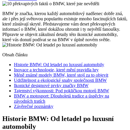
BMW je značka, kterou každý automobilový nadšenec dobře zná,
ale i přes její světovou popularitu existuje mnoho fascinujících faktů,
které zůstávají skryté. Představujeme vám deset překvapivých
informací o BMW, které dokážou ohromit i ty největší fanoušky.
Připravte se objevit zákulisní detaily této ikonické automobilky,
které vás donutí podívat se na BMW v úplně novém světle.
Obsah článku
Historie BMW: Od letadel po luxusní automobily
Inovace a technologie, které mění pravidla hry
Méně známé modely BMW, které stojí za to objevit
Udržitelnost a ekologické snahy společnosti BMW
Ikonické designové prvky značky BMW
Tajemství výkonnosti: Pod pokličkou motorů BMW
BMW a motosport: Dlouholetá tradice a úspěchy na
závodních tratích
Závěrečné poznámky
Historie BMW: Od letadel po luxusní
automobily