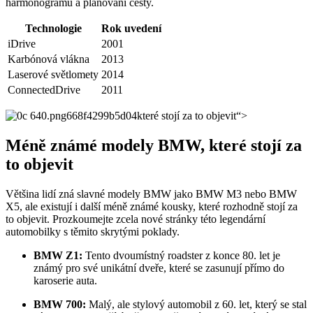
harmonogramu a plánování cesty.
Technologie
Rok uvedení
iDrive
2001
Karbónová vlákna
2013
Laserové světlomety
2014
ConnectedDrive
2011
které stojí za to objevit“>
Méně známé modely BMW, které stojí za
to objevit
Většina lidí zná slavné modely BMW jako BMW M3 nebo BMW
X5, ale existují i další méně známé kousky, které rozhodně stojí za
to objevit. Prozkoumejte zcela nové stránky této legendární
automobilky s těmito skrytými poklady.
BMW Z1:
Tento dvoumístný roadster z konce 80. let je
známý pro své unikátní dveře, které se zasunují přímo do
karoserie auta.
BMW 700:
Malý, ale stylový automobil z 60. let, který se stal