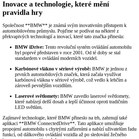
Inovace a technologie, které mění
pravidla hry
Společnost **BMW** je známá svým inovativním přístupem k
automobilovému průmyslu. Pojďme se podívat na některé z
překvapivých technologií a inovací, které tato značka přinesla:
BMW iDrive:
Tento revoluční systém ovládání automobilu
byl poprvé představen v roce 2001. Od té doby se stal
standardem v ovládání moderních vozidel.
Karbónové vlákno v sériové výrobě:
BMW je jednou z
prvních automobilových značek, která začala využívat
karbónová vlákna v sériové výrobě, což vedlo k lehčím a
zároveň pevnějším vozidlům.
Laserové světlomety:
BMW zavedlo laserové světlomety,
které nabízejí delší dosah a lepší účinnost oproti tradičním
LED světlům.
Zajímavé technologie, které BMW přineslo na trh, zahrnují také
aplikaci **BMW ConnectedDrive**. Tato aplikace umožňuje
propojení automobilu s chytrými zařízeními a nabízí uživatelům řadu
funkcí, od dálkového ovládání vozidla až po sledování žečného