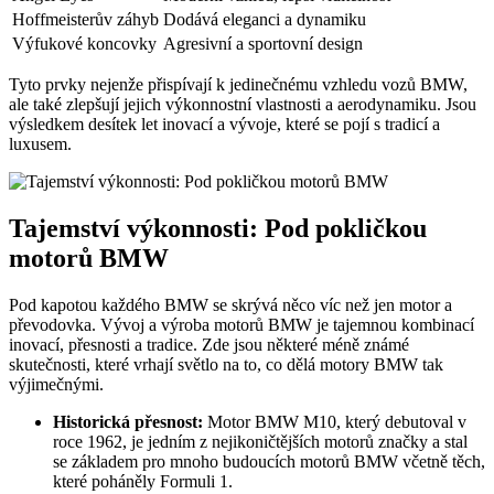
Hoffmeisterův záhyb
Dodává eleganci a dynamiku
Výfukové koncovky
Agresivní a sportovní design
Tyto prvky nejenže přispívají k jedinečnému vzhledu vozů BMW,
ale také zlepšují jejich výkonnostní vlastnosti a aerodynamiku. Jsou
výsledkem desítek let inovací a vývoje, které se pojí s tradicí a
luxusem.
Tajemství výkonnosti: Pod pokličkou
motorů BMW
Pod kapotou každého BMW se skrývá něco víc než jen motor a
převodovka. Vývoj a výroba motorů BMW je tajemnou kombinací
inovací, přesnosti a tradice. Zde jsou některé méně známé
skutečnosti, které vrhají světlo na to, co dělá motory BMW tak
výjimečnými.
Historická přesnost:
Motor BMW M10, který debutoval v
roce 1962, je jedním z nejikoničtějších motorů značky a stal
se základem pro mnoho budoucích motorů BMW včetně těch,
které poháněly Formuli 1.