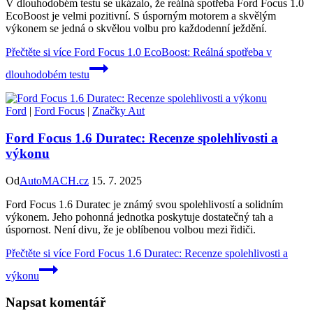
V dlouhodobém testu se ukázalo, že reálná spotřeba Ford Focus 1.0
EcoBoost je velmi pozitivní. S úsporným motorem a skvělým
výkonem se jedná o skvělou volbu pro každodenní ježdění.
Přečtěte si více
Ford Focus 1.0 EcoBoost: Reálná spotřeba v
dlouhodobém testu
Ford
|
Ford Focus
|
Značky Aut
Ford Focus 1.6 Duratec: Recenze spolehlivosti a
výkonu
Od
AutoMACH.cz
15. 7. 2025
Ford Focus 1.6 Duratec je známý svou spolehlivostí a solidním
výkonem. Jeho pohonná jednotka poskytuje dostatečný tah a
úspornost. Není divu, že je oblíbenou volbou mezi řidiči.
Přečtěte si více
Ford Focus 1.6 Duratec: Recenze spolehlivosti a
výkonu
Napsat komentář