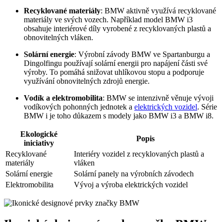
Recyklované materiály
: BMW aktivně využívá recyklované
materiály ve svých vozech. Například model BMW i3
obsahuje interiérové díly vyrobené z recyklovaných plastů a
obnovitelných vláken.
Solární energie
: Výrobní závody BMW ve Spartanburgu a
Dingolfingu používají solární energii pro napájení části své
výroby. To pomáhá snižovat uhlíkovou stopu a podporuje
využívání obnovitelných zdrojů energie.
Vodík a elektromobilita
: BMW se intenzivně věnuje vývoji
vodíkových pohonných jednotek a
elektrických vozidel
. Série
BMW i je toho důkazem s modely jako BMW i3 a BMW i8.
Ekologické
Popis
iniciativy
Recyklované
Interiéry vozidel z recyklovaných plastů a
materiály
vláken
Solární energie
Solární panely na výrobních závodech
Elektromobilita
Vývoj a výroba elektrických vozidel