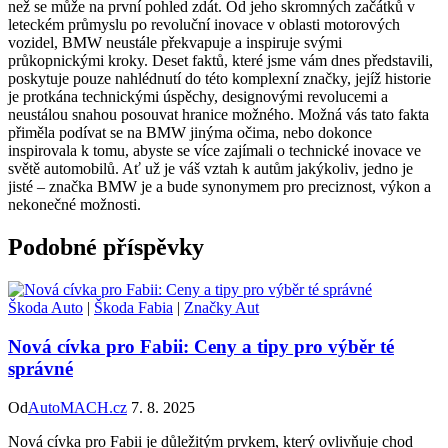
než se může na první pohled zdát. Od jeho skromných začátků v
leteckém průmyslu po revoluční inovace v oblasti motorových
vozidel, BMW neustále překvapuje a inspiruje svými
průkopnickými kroky. Deset faktů, které jsme vám dnes představili,
poskytuje pouze nahlédnutí do této komplexní značky, jejíž historie
je protkána technickými úspěchy, designovými revolucemi a
neustálou snahou posouvat hranice možného. Možná vás tato fakta
přiměla podívat se na BMW jinýma očima, nebo dokonce
inspirovala k tomu, abyste se více zajímali o technické inovace ve
světě automobilů. Ať už je váš vztah k autům jakýkoliv, jedno je
jisté – značka BMW je a bude synonymem pro preciznost, výkon a
nekonečné možnosti.
Podobné příspěvky
Škoda Auto
|
Škoda Fabia
|
Značky Aut
Nová cívka pro Fabii: Ceny a tipy pro výběr té
správné
Od
AutoMACH.cz
7. 8. 2025
Nová cívka pro Fabii je důležitým prvkem, který ovlivňuje chod