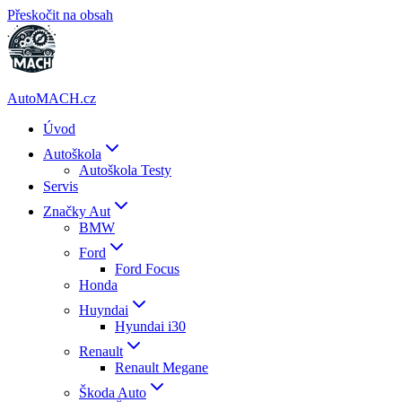
Přeskočit na obsah
AutoMACH.cz
Úvod
Autoškola
Autoškola Testy
Servis
Značky Aut
BMW
Ford
Ford Focus
Honda
Huyndai
Hyundai i30
Renault
Renault Megane
Škoda Auto