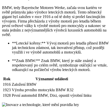
BMW, tedy Bayerische Motoren Werke, začala svou kariéru ve
světě průmyslu jako výrobce leteckých motorů. Tento německý
gigant byl založen v roce 1916 a od té doby si prošel fascinujícím
vývojem. Firma přecházela z výroby motorů pro letadla během
první světové války k výrobě motorů pro motocykly a nakonec se
stala jedním z nejvýznamnějších výrobců luxusních automobilů na
světě.
**Letecké kořeny:** Vývoj motorů pro letadla přinesl BMW
jak technickou zdatnost, tak inovativní přístup, což později
využili i ve výrobě automobilů a motocyklů.
**Znak BMW:** Znak BMW, který je stále známý a
respektovaný po celém světě, symbolizuje otáčející se vrtule,
odkazující na počáteční výrobu leteckých motorů.
Rok
Významné události
1916
Založení BMW
1923
Výroba prvního motocyklu BMW R32
1928
První automobil BMW, Dixi, opustil výrobní linku