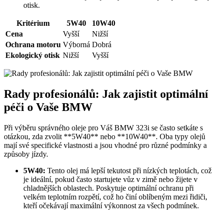
otisk.
Kritérium
5W40
10W40
Cena
Vyšší
Nižší
Ochrana motoru
Výborná
Dobrá
Ekologický otisk
Nižší
Vyšší
Rady profesionálů: ‍Jak ‌zajistit optimální
péči o Vaše BMW
Při výběru správného oleje ⁢pro Váš BMW 323i se často ‍setkáte​ s
otázkou, zda zvolit **5W40**​ nebo **10W40**. Oba typy olejů
mají své specifické vlastnosti a​ jsou‌ vhodné pro⁢ různé podmínky a
způsoby‍ jízdy.
5W40:
Tento olej ‌má lepší tekutost​ při nízkých teplotách, což
je ideální, pokud⁤ často startujete vůz⁤ v zimě nebo⁢ žijete⁣ v
⁢chladnějších oblastech. Poskytuje optimální ​ochranu při
velkém teplotním rozpětí, což‍ ho⁣ činí oblíbeným mezi ⁢řidiči,
kteří ⁢očekávají maximální výkonnost za všech​ podmínek.