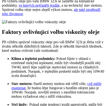
Při​ výběru oleje pro vaše BMW⁣ 323i se‌ zaměřte na klimatické
podmínky,
ve kterých nejčastěji jezdíte
, a na technický ‍stav ⁤motoru.
Správná volba⁤ oleje nejen zlepší výkon motoru,​
ale také prodlouží
jeho životnost
.
Faktory ovlivňující volbu⁣ viskozity ⁣oleje
Při výběru​ správné ⁤viskozity ‍oleje pro váš BMW 323i je třeba vzít v
úvahu několik důležitých faktorů. Zde je několik hlavních ​hledisek, ​
které mohou ⁢ovlivnit⁤ vaše rozhodnutí:
Klima a teplotní podmínky:
Pokud‍ žijete v oblasti⁤ s
extrémně nízkými teplotami, může být vhodnější použít​ olej
5W40, který lépe zajišťuje⁣ startování⁣ motoru za‍ chladných
‌podmínek.⁤ Naopak, v teplejším⁤ podnebí může být olej 10W40
zcela dostačující.
Stav motoru:
Starší⁣ motory‌ mohou mít‍ větší vůle,
což může
znamenat
, že budou lépe fungovat s hustším ⁣olejem jako je
‍10W40. Naopak, novější motory s menšími tolerancemi
mohou vyžadovat olej s nižší viskozitou.
Styl jízdy:
‌ Pokud máte tendenci jezdit agresivněji, může být