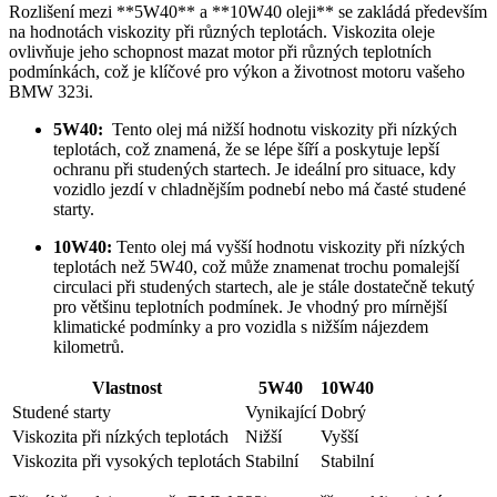
Rozlišení ‌mezi **5W40** a **10W40 ⁢oleji** se zakládá především⁣
na hodnotách viskozity při různých teplotách. Viskozita ⁤oleje
ovlivňuje jeho ‍schopnost mazat motor při ‌různých ‌teplotních
podmínkách, což‌ je klíčové pro‌ výkon a životnost motoru vašeho
BMW 323i.
5W40:
⁣ Tento olej⁢ má nižší hodnotu ⁣viskozity při nízkých
teplotách, což znamená, že se lépe ​šíří a​ poskytuje lepší
ochranu ‌při studených startech. Je ideální ⁤pro ​situace, kdy
vozidlo jezdí v ​chladnějším podnebí nebo má časté studené⁢
starty.
10W40:
Tento​ olej má vyšší hodnotu viskozity při nízkých
teplotách než 5W40, což může ​znamenat trochu pomalejší
circulaci při studených startech, ale je stále ​dostatečně tekutý
pro většinu teplotních podmínek. ‍Je‍ vhodný pro mírnější
‌klimatické podmínky a pro⁢ vozidla s nižším nájezdem
kilometrů.
Vlastnost
5W40
10W40
Studené starty
Vynikající
Dobrý
Viskozita při nízkých teplotách
Nižší
Vyšší
Viskozita při vysokých⁤ teplotách
Stabilní
Stabilní