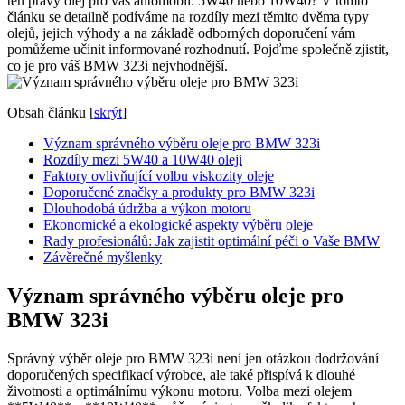
ten pravý olej pro ⁣váš automobil: 5W40 nebo 10W40? V⁤ tomto
článku ⁣se ‌detailně ⁤podíváme​ na rozdíly mezi ‌těmito dvěma ‌typy
olejů,⁤ jejich výhody a‍ na základě ⁣odborných doporučení vám
‍pomůžeme učinit ⁣informované rozhodnutí. Pojďme společně zjistit,
co je pro váš BMW 323i​ nejvhodnější.
Obsah článku
[
skrýt
]
Význam⁢ správného výběru oleje pro BMW 323i
Rozdíly mezi​ 5W40 a 10W40 oleji
Faktory ovlivňující volbu⁣ viskozity ⁣oleje
Doporučené značky‍ a produkty pro BMW⁣ 323i
Dlouhodobá údržba a výkon motoru
Ekonomické a⁢ ekologické aspekty‍ výběru oleje
Rady profesionálů: ‍Jak ‌zajistit optimální péči o Vaše BMW
Závěrečné ⁤myšlenky
Význam⁢ správného výběru oleje pro
BMW 323i
Správný výběr oleje​ pro BMW‍ 323i není jen otázkou dodržování
doporučených specifikací⁢ výrobce,⁣ ale také přispívá‍ k dlouhé
⁢životnosti a optimálnímu výkonu⁢ motoru. Volba ⁢mezi olejem