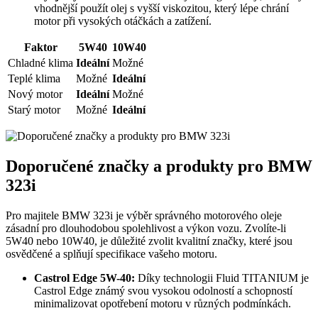
vhodnější použít olej ⁢s vyšší viskozitou, který ⁢lépe chrání​
motor ‍při vysokých otáčkách a zatížení.
Faktor
5W40
10W40
Chladné⁣ klima
Ideální
Možné
Teplé klima
Možné
Ideální
Nový⁢ motor
Ideální
Možné
Starý motor
Možné
Ideální
Doporučené značky‍ a produkty pro BMW⁣
323i
Pro majitele BMW‍ 323i je výběr správného motorového oleje
zásadní pro dlouhodobou⁤ spolehlivost‌ a výkon vozu. Zvolíte-li
‌5W40 ​nebo 10W40,‌ je důležité zvolit ⁣kvalitní značky, které ‍jsou
osvědčené a splňují specifikace vašeho⁣ motoru.
Castrol Edge 5W-40:
‍Díky technologii Fluid ⁤TITANIUM je
⁣Castrol​ Edge známý svou vysokou odolností a ‌schopností
⁤minimalizovat opotřebení motoru ‌v různých⁣ podmínkách.