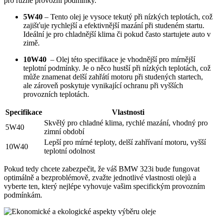
pro‍ různé provozní podmínky.
5W40
– Tento olej je vysoce ⁣tekutý při nízkých teplotách, což
zajišťuje rychlejší ‌a⁢ efektivnější mazání při studeném startu.
⁢Ideální je ⁣pro chladnější klima ‍či ​pokud často startujete auto v
zimě.
10W40
‌ – Olej této ⁢specifikace‌ je vhodnější pro mírnější
teplotní podmínky. Je o něco hustší při nízkých teplotách, což⁣
může znamenat delší zahřátí motoru při studených startech,
ale zároveň ‌poskytuje vynikající ochranu při vyšších
provozních teplotách.
Specifikace
Vlastnosti
Skvělý pro⁤ chladné ​klima, rychlé mazání, vhodný pro⁢
5W40
zimní období
Lepší pro ⁤mírné ‍teploty,⁣ delší zahřívaní motoru, vyšší
10W40
teplotní ⁤odolnost
Pokud tedy chcete‌ zabezpečit, že váš BMW⁣ 323i bude ‌fungovat
optimálně a ​bezproblémově, zvažte jednotlivé vlastnosti olejů ‍a
vyberte ten, který nejlépe vyhovuje vašim specifickým provozním ​
podmínkám.