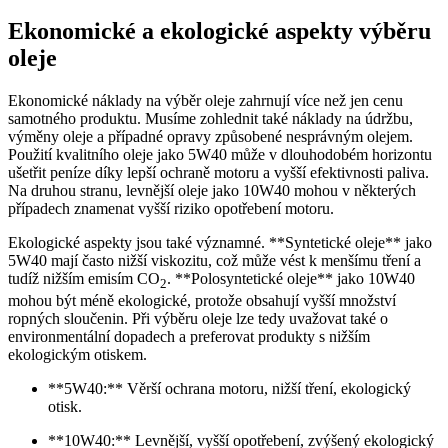
Ekonomické a⁢ ekologické aspekty‍ výběru
oleje
Ekonomické náklady na výběr oleje zahrnují⁢ více​ než jen cenu⁣
samotného ‍produktu. Musíme ⁤zohlednit také náklady na údržbu,‍
výměny oleje‍ a případné opravy způsobené⁣ nesprávným olejem.
⁣Použití kvalitního oleje ‍jako 5W40 může v ⁣dlouhodobém horizontu
ušetřit peníze díky lepší ⁤ochraně motoru a ⁢vyšší ‌efektivnosti‌ paliva.⁢
Na druhou stranu, levnější oleje jako 10W40 mohou v některých
‍případech znamenat vyšší riziko⁤ opotřebení motoru.
Ekologické aspekty jsou také významné.⁤ **Syntetické ‌oleje** jako
5W40 mají často nižší viskozitu, což může vést k menšímu tření‌ a
tudíž nižším emisím CO
. **Polosyntetické oleje**‍ jako 10W40⁤
2
mohou být méně ekologické, protože obsahují vyšší ‍množství
ropných sloučenin. Při výběru oleje⁣ lze tedy uvažovat také o
environmentální dopadech a​ preferovat produkty s‌ nižším
ekologickým otiskem.
**5W40:** Věrší ochrana ‌motoru, nižší⁤ tření, ekologický
‍otisk.
**10W40:** ⁣Levnější, vyšší ‍opotřebení, zvýšený ekologický