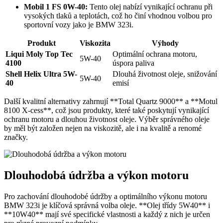
Mobil ‍1 FS ‌0W-40:
⁤Tento olej‍ nabízí⁣ vynikající ochranu při
vysokých tlaků‌ a teplotách, což ho činí vhodnou volbou pro
sportovní vozy jako je BMW 323i.
Produkt
Viskozita
Výhody
Liqui⁣ Moly Top Tec
Optimální ‌ochrana ​motoru,
5W-40
4100
úspora paliva
Shell Helix ⁣Ultra 5W-
Dlouhá životnost oleje, snižování
5W-40
40
emisí
Další⁤ kvalitní alternativy zahrnují **Total Quartz 9000** a **Motul⁢
8100‍ X-cess**, což jsou produkty, ​které také poskytují vynikající
ochranu motoru ​a dlouhou životnost oleje. Výběr správného oleje
by měl být ⁢založen‍ nejen na viskozitě, ale i na kvalitě⁣ a renomé
značky.
Dlouhodobá údržba a výkon motoru
Pro⁢ zachování dlouhodobé ​údržby a​ optimálního ⁣výkonu ‌motoru
BMW ‍323i ​je⁤ klíčová správná volba oleje. **Olej třídy 5W40** i
**10W40** mají⁤ své ⁢specifické vlastnosti⁣ a každý​ z nich je ‌určen