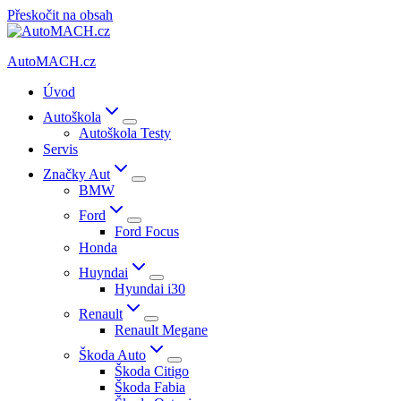
Přeskočit na obsah
AutoMACH.cz
Úvod
Autoškola
Autoškola Testy
Servis
Značky Aut
BMW
Ford
Ford Focus
Honda
Huyndai
Hyundai i30
Renault
Renault Megane
Škoda Auto
Škoda Citigo
Škoda Fabia