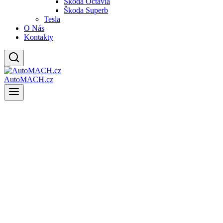
Škoda Octavia
Škoda Superb
Tesla
O Nás
Kontakty
AutoMACH.cz