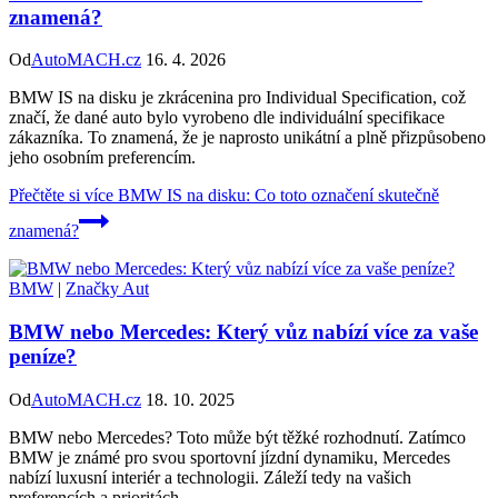
znamená?
Od
AutoMACH.cz
16. 4. 2026
BMW IS na disku je zkrácenina pro Individual Specification, což
značí, že dané auto bylo vyrobeno dle individuální specifikace
zákazníka. To znamená, že je naprosto unikátní a plně přizpůsobeno
jeho osobním preferencím.
Přečtěte si více
BMW IS na disku: Co toto označení skutečně
znamená?
BMW
|
Značky Aut
BMW nebo Mercedes: Který vůz nabízí více za vaše
peníze?
Od
AutoMACH.cz
18. 10. 2025
BMW nebo Mercedes? Toto může být těžké rozhodnutí. Zatímco
BMW je známé pro svou sportovní jízdní dynamiku, Mercedes
nabízí luxusní interiér a technologii. Záleží tedy na vašich
preferencích a prioritách.