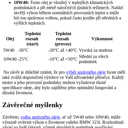
10W40:
Tento olej je vhodný⁢ v⁣ teplejších ​klimatických
podmínkách a při méně náročných jízdních režimech. Nabízí
⁢skvělý výkon během normálních provozních teplot a může
být ‌tou správnou⁣ volbou, ‌pokud často jezdíte při středních a
vyšších ‍teplotách.
Teplotní
Teplotní
Olej
rozsah ⁤
rozsah ​
Výkonnost
(start)
(provoz)
5W40
-30°C
-20°C až‍ +40°C
Vysoká ⁢za studena
Střední za všech
10W40
-25°C
-10°C až +50°C
⁢podmínek
​ Na závěr ‍je ⁢důležité ⁤zmínit, že‍ pro
výběr správného oleje
byste měli
také zvážit⁤ doporučení výrobce ⁢ve Vaší uživatelské příručce.​ Každý‍
motor a jeho provozní​ podmínky mohou vyžadovat různé
specifikace oleje, aby‌ bylo zajištěno jeho optimální fungování a
dlouhá životnost.
Závěrečné ⁤myšlenky
Závěrem,
volba správného oleje
, ať už 5W40 nebo 10W40, může
⁢výrazně ovlivnit ​výkon a‍ životnost⁤ vašeho BMW 323i. Rozhodnutí
závisí na řadě ⁤faktorů, včetně ‌aktuálních podmínek používání,