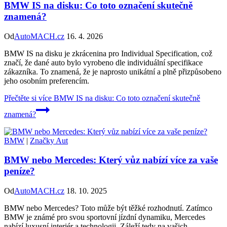
BMW IS na disku: Co toto označení skutečně
znamená?
Od
AutoMACH.cz
16. 4. 2026
BMW IS na disku je zkrácenina pro Individual Specification, což
značí, že dané auto bylo vyrobeno dle individuální specifikace
zákazníka. To znamená, že je naprosto unikátní a plně přizpůsobeno
jeho osobním preferencím.
Přečtěte si více
BMW IS na disku: Co toto označení skutečně
znamená?
BMW
|
Značky Aut
BMW nebo Mercedes: Který vůz nabízí více za vaše
peníze?
Od
AutoMACH.cz
18. 10. 2025
BMW nebo Mercedes? Toto může být těžké rozhodnutí. Zatímco
BMW je známé pro svou sportovní jízdní dynamiku, Mercedes
nabízí luxusní interiér a technologii. Záleží tedy na vašich