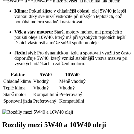
**5W40** a **10W40** ​může záviset na několika faktorech:
Klima
: ‍Pokud žijete v chladnější oblasti, olej 5W40 ⁢je lepší
volbou díky své nižší⁤ viskozitě při nízkých teplotách, což​
pomáhá motoru snadněji nastartovat.
Věk ‌a‌ stav motoru
:‍ Starší ⁣motory mohou mít prospěch ⁣z
použití oleje ‍10W40, který​ má ‌při⁢ vysokých⁣ teplotách lepší‌
těsnicí vlastnosti a‍ může snížit spotřebu oleje.
Jízdní styl
: Pro dynamickou‍ jízdu a ‌sportovní využití se často
​doporučuje‌ 5W40, který ⁢vzniká stabilnější vrstva maziva při‍
vysokých otáčkách a⁣ zatížení motoru.
Faktor
5W40
10W40
Chladné klima
Vhodný
Méně vhodný
Teplé klima
Vhodný
Vhodný
Starší motor
Kompatibilní
Preferovaný
Sportovní ⁣jízda
Preferovaný
Kompatibilní
Rozdíly mezi​ 5W40 a 10W40 oleji