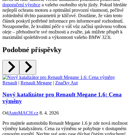
doporučení ​výrobce
a vašeho osobního stylu jízdy. Pokud hledáte
nejlepší‍ ochranu motoru a ‍optimální provozní⁣ vlastnosti, pečlivé
‌zohlednění těchto parametrů ⁤je klíčové. Doufáme,‍ že vám ⁣tento
článek poskytl potřebné informace pro informované‌ rozhodnutí.
Nezapomeňte, že ‌kvalitní péče o váš vůz začíná správnou volbou
⁣oleje – přehodnoťte své možnosti a ​zvažte, jak ⁤můžete přispět ‌k
maximální spolehlivosti a výkonnosti vašeho BMW 323i.
Podobné příspěvky
Renault
|
Renault Megane
|
Značky Aut
Nový katalizátor pro Renault Megane 1.6: Cena
výměny
Od
AutoMACH.cz
8. 4. 2026
Pro majitele automobilu Renault Megane 1.6 je zde nová možnost
výměny katalyzátoru. Cena za výměnu se pohybuje v dostupném
cenovém rozpětí. Nechte své auto zase dýchat čistým vzduchem!