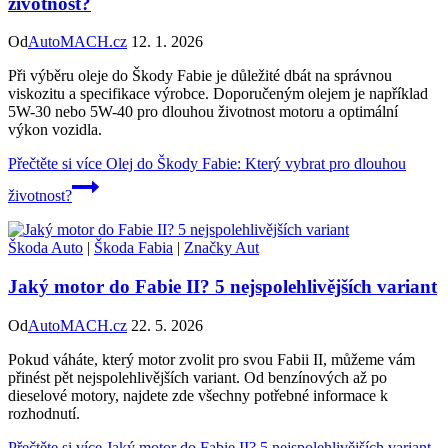
životnost?
Od
AutoMACH.cz
12. 1. 2026
Při výběru oleje do Škody Fabie je důležité dbát na správnou
viskozitu a specifikace výrobce. Doporučeným olejem je například
5W-30 nebo 5W-40 pro dlouhou životnost motoru a optimální
výkon vozidla.
Přečtěte si více
Olej do Škody Fabie: Který vybrat pro dlouhou
životnost?
Škoda Auto
|
Škoda Fabia
|
Značky Aut
Jaký motor do Fabie II? 5 nejspolehlivějších variant
Od
AutoMACH.cz
22. 5. 2026
Pokud váháte, který motor zvolit pro svou Fabii II, můžeme vám
přinést pět nejspolehlivějších variant. Od benzínových až po
dieselové motory, najdete zde všechny potřebné informace k
rozhodnutí.
Přečtěte si více
Jaký motor do Fabie II? 5 nejspolehlivějších variant