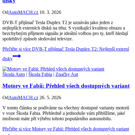
disky
Od
AutoMACH.cz
10. 3. 2026
DVB-T přijímač Tesla Duplex T2 je uznáván jako jeden z
nejlepších externích disků na trhu. S vynikající kvalitou obrazu a
bezchybným příjmem signálu je ideální volbou pro ty, kteří hledají
spolehlivý způsob sledování televize.
Přečtěte si více
DVB-T přijímač Tesla Duplex T2: Nejlepší externí
disky
Škoda Auto
|
Škoda Fabia
|
Značky Aut
Motory ve Fabii: Přehled všech dostupných variant
Od
AutoMACH.cz
26. 5. 2026
V tomto článku se podíváme na všechny dostupné varianty motorů
v voze Škoda Fabia. Přehledně a jednoduše vám přiblížíme, jaké
možnosti máte při výběru tohoto populárního automobilu.
Přečtěte si více
Motory ve Fabii: Přehled všech dostupných variant