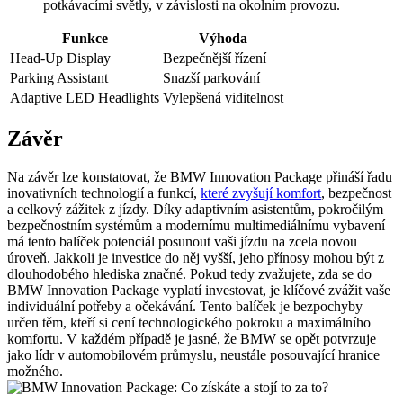
potkávacími světly, v závislosti na okolním provozu.
Funkce
Výhoda
Head-Up Display
Bezpečnější řízení
Parking Assistant
Snazší parkování
Adaptive LED Headlights
Vylepšená viditelnost
Závěr
Na závěr lze konstatovat, že BMW Innovation Package přináší řadu
inovativních technologií a funkcí,
které zvyšují komfort
, bezpečnost
a celkový zážitek z jízdy. Díky adaptivním asistentům, pokročilým
bezpečnostním systémům a modernímu multimediálnímu vybavení
má tento balíček potenciál posunout vaši jízdu na zcela novou
úroveň. Jakkoli je investice do něj vyšší, jeho přínosy mohou být z
dlouhodobého hlediska značné. Pokud tedy zvažujete, zda se do
BMW Innovation Package vyplatí investovat, je klíčové zvážit vaše
individuální potřeby a očekávání. Tento balíček je bezpochyby
určen těm, kteří si cení technologického pokroku a maximálního
komfortu. V každém případě je jasné, že BMW se opět potvrzuje
jako lídr v automobilovém průmyslu, neustále posouvající hranice
možného.