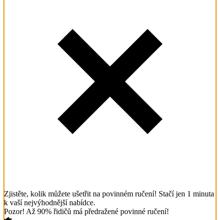
Zjistěte, kolik můžete ušetřit na povinném ručení! Stačí jen 1 minuta
k vaší nejvýhodnější nabídce.
Pozor! Až 90% řidičů má předražené povinné ručení!