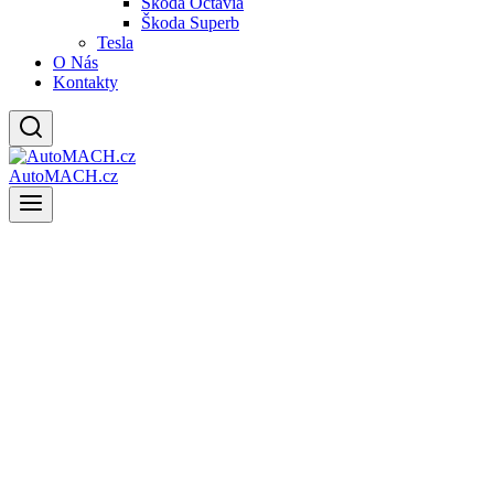
Škoda Octavia
Škoda Superb
Tesla
O Nás
Kontakty
AutoMACH.cz