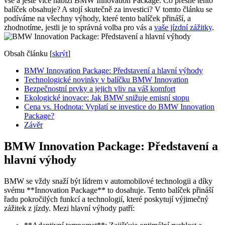
vše a ještě více nabízí BMW Innovation Package. Co přesně tento
balíček obsahuje? A stojí skutečně za investici? V tomto článku se
podíváme na všechny výhody, které tento balíček přináší, a
zhodnotíme, jestli je to správná volba pro vás a
vaše jízdní zážitky
.
Obsah článku
[
skrýt
]
BMW Innovation Package: Představení a hlavní výhody
Technologické novinky v balíčku BMW Innovation
Bezpečnostní prvky a jejich vliv na váš komfort
Ekologické inovace: Jak BMW snižuje emisní stopu
Cena vs. Hodnota: Vyplatí se investice do BMW Innovation
Package?
Závěr
BMW Innovation Package: Představení a
hlavní výhody
BMW se vždy snaží být lídrem v automobilové technologii a díky
svému **Innovation Package** to dosahuje. Tento balíček přináší
řadu pokročilých funkcí a technologií, které poskytují výjimečný
zážitek z jízdy. Mezi hlavní výhody patří: