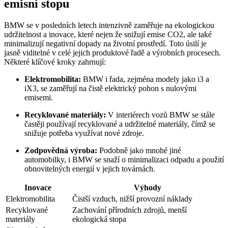
emisní stopu
BMW se v posledních letech intenzivně zaměřuje na ekologickou
udržitelnost a inovace, které nejen že snižují emise CO2, ale také
minimalizují negativní dopady na životní prostředí. Toto úsilí je
jasně viditelné v celé jejich produktové řadě a výrobních procesech.
Některé klíčové kroky zahrnují:
Elektromobilita:
BMW i řada, zejména modely jako i3 a
iX3, se zaměřují na čistě elektrický pohon s nulovými
emisemi.
Recyklované materiály:
V interiérech vozů BMW se stále
častěji používají recyklované a udržitelné materiály, čímž se
snižuje potřeba využívat nové zdroje.
Zodpovědná výroba:
Podobně jako mnohé jiné
automobilky, i BMW se snaží o minimalizaci odpadu a použití
obnovitelných energií v jejich továrnách.
Inovace
Výhody
Elektromobilita
Čistší vzduch, nižší provozní náklady
Recyklované
Zachování přírodních zdrojů, menší
materiály
ekologická stopa