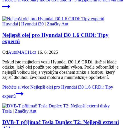
Huyndai
|
Hyundai i30
|
Značky Aut
Nejlepší olej pro Hyundai i30 1.6 CRDi: Tipy
expertů
Od
AutoMACH.cz
16. 6. 2025
Pokud jste majitelem vozu Hyundai i30 1.6 CRDi, jistě si klade
otázku, jaký olej použít pro optimální výkon. Podle odborníků je
nejlepší volbou olej s vysokým obsahem zinku a fosforu, který
zajistí dlouhou životnost motoru a minimalizuje opotřebení.
Přečtěte si více
Nejlepší olej pro Hyundai i30 1.6 CRDi: Tipy
expertů
Tesla
|
Značky Aut
DVB-T přijímač Tesla Duplex T2: Nejlepší externí