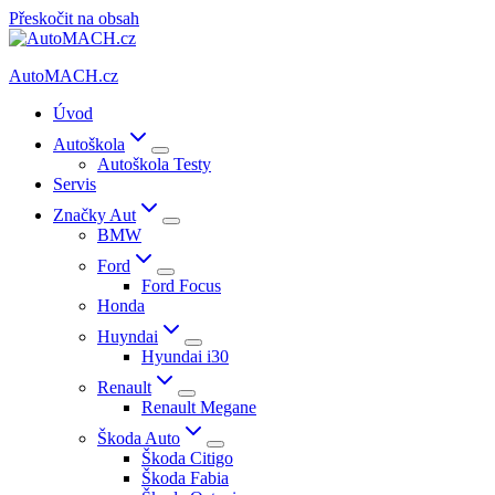
Přeskočit na obsah
AutoMACH.cz
Úvod
Autoškola
Autoškola Testy
Servis
Značky Aut
BMW
Ford
Ford Focus
Honda
Huyndai
Hyundai i30
Renault
Renault Megane
Škoda Auto
Škoda Citigo
Škoda Fabia