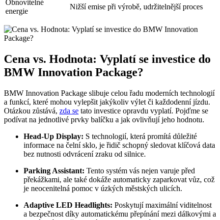
Obnovitelné
Nižší emise při výrobě, udržitelnější proces
energie
Cena vs. Hodnota: Vyplatí se investice do
BMW Innovation Package?
BMW Innovation Package slibuje celou řadu moderních technologií
a funkcí, které mohou vylepšit jakýkoliv výlet či každodenní jízdu.
Otázkou zůstává,
zda se
tato investice opravdu vyplatí. Pojďme se
podívat na jednotlivé prvky balíčku a jak ovlivňují jeho hodnotu.
Head-Up Display:
S technologií, která promítá důležité
informace na čelní sklo, je řidič schopný sledovat klíčová data
bez nutnosti odvrácení zraku od silnice.
Parking Assistant:
Tento systém vás nejen varuje před
překážkami, ale také dokáže automaticky zaparkovat vůz, což
je neocenitelná pomoc v úzkých městských ulicích.
Adaptive LED Headlights:
Poskytují maximální viditelnost
a bezpečnost díky automatickému přepínání mezi dálkovými a