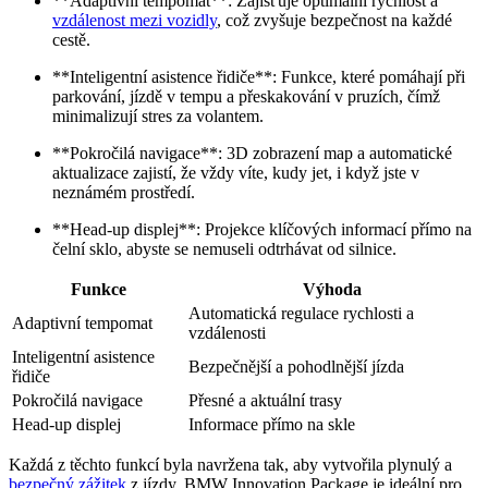
**Adaptivní tempomat**: Zajišťuje optimální rychlost a
vzdálenost mezi vozidly
, což zvyšuje bezpečnost na každé
cestě.
**Inteligentní asistence řidiče**: Funkce, které pomáhají při
parkování, jízdě v tempu a přeskakování v pruzích, čímž
minimalizují stres za volantem.
**Pokročilá navigace**: 3D zobrazení map a automatické
aktualizace zajistí, že vždy víte, kudy jet, i když jste v
neznámém prostředí.
**Head-up displej**: Projekce klíčových informací přímo na
čelní sklo, abyste se nemuseli odtrhávat od silnice.
Funkce
Výhoda
Automatická regulace rychlosti a
Adaptivní tempomat
vzdálenosti
Inteligentní asistence
Bezpečnější a pohodlnější jízda
řidiče
Pokročilá navigace
Přesné a aktuální trasy
Head-up displej
Informace přímo na skle
Každá z těchto funkcí byla navržena tak, aby vytvořila plynulý a
bezpečný zážitek
z jízdy. BMW Innovation Package je ideální pro