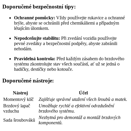
Doporučené bezpečnostní tipy:
Ochranné pomůcky:
Vždy používejte rukavice a ochranné
brýle, abyste se ochránili před chemikáliemi a případným
létajícím úlomkem.
Nepodceňujte stabilitu:
Při zvedání vozidla používejte
pevné zvedáky a bezpečnostní podpěry, abyste zabránili
nehodám.
Pravidelná kontrola:
Před každým zásahem do brzdového
systému zkontrolujte stav všech součástí, ať už se jedná o
hadičky, destičky nebo kotouče.
Doporučené nástroje:
Nástroj
Účel
Momentový klíč
Zajišťuje správné utažení všech šroubů a matek.
Brzdový lapač
Umožňuje rychlé a efektivní odvzdušnění
vzduchu
brzdového systému.
Nezbytná pro demontáž a montáž brzdových
Sada šroubováků
komponentů.