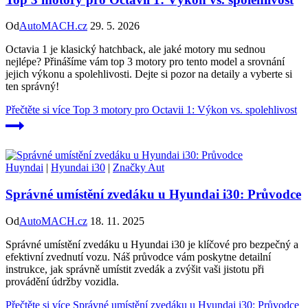
Od
AutoMACH.cz
29. 5. 2026
Octavia 1 je klasický hatchback, ale jaké motory mu sednou
nejlépe? Přinášíme vám top 3 motory pro tento model a srovnání
jejich výkonu a spolehlivosti. Dejte si pozor na detaily a vyberte si
ten správný!
Přečtěte si více
Top 3 motory pro Octavii 1: Výkon vs. spolehlivost
Huyndai
|
Hyundai i30
|
Značky Aut
Správné umístění zvedáku u Hyundai i30: Průvodce
Od
AutoMACH.cz
18. 11. 2025
Správné umístění zvedáku u Hyundai i30 je klíčové pro bezpečný a
efektivní zvednutí vozu. Náš průvodce vám poskytne detailní
instrukce, jak správně umístit zvedák a zvýšit vaši jistotu při
provádění údržby vozidla.
Přečtěte si více
Správné umístění zvedáku u Hyundai i30: Průvodce