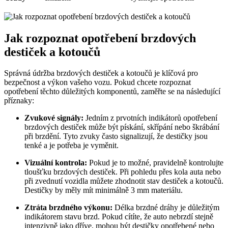
Jak rozpoznat opotřebení brzdových
destiček a kotoučů
Správná údržba brzdových destiček a kotoučů je klíčová pro
bezpečnost a výkon vašeho vozu. Pokud chcete rozpoznat
opotřebení těchto důležitých komponentů, zaměřte se na následující
příznaky:
Zvukové signály:
Jedním z prvotních indikátorů opotřebení
brzdových destiček může být pískání, skřípání nebo škrábání
při brzdění. Tyto zvuky často signalizují, že destičky jsou
tenké a je potřeba je vyměnit.
Vizuální kontrola:
Pokud je to možné, pravidelně kontrolujte
tloušťku brzdových destiček. Při pohledu přes kola auta nebo
při zvednutí vozidla můžete zhodnotit stav destiček a kotoučů.
Destičky by měly mít minimálně 3 mm materiálu.
Ztráta brzdného výkonu:
Délka brzdné dráhy je důležitým
indikátorem stavu brzd. Pokud cítíte, že auto nebrzdí stejně
intenzivně jako dříve, mohou být destičky opotřebené nebo