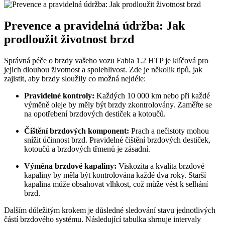
Prevence a pravidelná údržba: Jak
prodloužit životnost brzd
Správná péče o brzdy vašeho vozu Fabia 1.2 HTP je klíčová pro
jejich dlouhou životnost a spolehlivost. Zde je několik tipů, jak
zajistit, aby brzdy sloužily co možná nejdéle:
Pravidelné kontroly:
Každých 10 000 km nebo při každé
výměně oleje by měly být brzdy zkontrolovány. Zaměřte se
na opotřebení brzdových destiček a kotoučů.
Čištění brzdových komponent:
Prach a nečistoty mohou
snížit účinnost brzd. Pravidelné čištění brzdových destiček,
kotoučů a brzdových třmenů je zásadní.
Výměna brzdové kapaliny:
Viskozita a kvalita brzdové
kapaliny by měla být kontrolována každé dva roky. Starší
kapalina může obsahovat vlhkost, což může vést k selhání
brzd.
Dalším důležitým krokem je důsledné sledování stavu jednotlivých
částí brzdového systému. Následující tabulka shrnuje intervaly