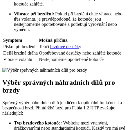
kotouče zahřáté.
Vibrace při brzdění:
Pokud při brzdění cítíte vibrace nebo
třes volantu, je pravděpodobné, že kotouče jsou
nestejnoměrně opotřebované a potřebují vyrovnání nebo
výměnu.
Symptom
Možná příčina
Piskot při brzdění
Tenčí
brzdové destičky
Delší brzdná dráha
Opotřebované destičky nebo zahřáté kotouče
Vibrace volantu
Nestejnoměrně opotřebené kotouče
Výběr správných náhradních dílů pro
brzdy
Správný výběr náhradních dílů je klíčem k optimální funkčnosti a
bezpečnosti brzd. Při údržbě brzd pro Fabia 1.2 HTP zvažujte
následující:
Typ brzdového kotouče:
Vybírejte mezi vrtanými,
drážkovanými nebo standardními kotouči. Každý typ má své