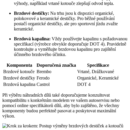
výhody, například vrtané kotouče zlepšují odvod tepla.
Brzdové destičky:
Na trhu jsou k dispozici organické,
polokovové a keramické destičky. Pro běžné používání
postačí organické destičky, ale pro sportovní jízdu zvažte
keramické.
Brzdová kapalina:
Vždy používejte kapalinu s požadovanou
specifikací (výrobce obvykle doporučuje DOT 4). Pravidelně
kontrolujte a vyměňujte brzdovou kapalinu pro zajištění
účinného brzdového účinku.
Komponenta
Doporučená značka
Specifikace
Brzdové kotouče
Brembo
Vrtané, Drážkované
Brzdové destičky
Ferodo
Organické, Keramické
Brzdová kapalina
Castrol
DOT 4
Při výběru náhradních dílů také doporučujeme konzultovat
kompatibilitu s konkrétním modelem ve vašem autoservisu nebo
pomocí online specifikátorů dílů, aby bylo zajištěno, že všechny
komponenty budou perfektně pasovat a poskytovat maximální
výkon.