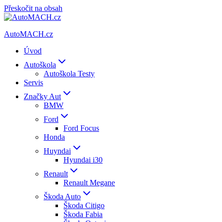
Přeskočit na obsah
AutoMACH.cz
Úvod
Autoškola
Autoškola Testy
Servis
Značky Aut
BMW
Ford
Ford Focus
Honda
Huyndai
Hyundai i30
Renault
Renault Megane
Škoda Auto
Škoda Citigo
Škoda Fabia