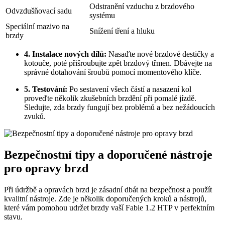
Odstranění vzduchu z brzdového
Odvzdušňovací sadu
systému
Speciální mazivo na
Snížení tření a hluku
brzdy
4. Instalace nových dílů:
Nasaďte nové brzdové destičky a
kotouče, poté přišroubujte zpět brzdový třmen. Dbávejte na
správné dotahování šroubů pomocí momentového klíče.
5. Testování:
Po sestavení všech částí a nasazení kol
proveďte několik zkušebních brzdění při pomalé jízdě.
Sledujte, zda brzdy fungují bez problémů a bez nežádoucích
zvuků.
Bezpečnostní tipy a doporučené nástroje
pro opravy brzd
Při údržbě a opravách brzd je zásadní dbát na bezpečnost a použít
kvalitní nástroje. Zde je několik doporučených kroků a nástrojů,
které vám pomohou udržet brzdy vaší Fabie 1.2 HTP v perfektním
stavu.