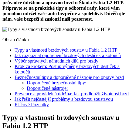
průvodce údržbou a opravou brzd u Škoda Fabia 1.2 HTP.
Připravte se na praktické tipy a odborné rady, které vám
pomohou udržet vaše auto bezpečné a spolehlivé. Důvěřujte
nám, vaše bezpečí si zaslouží naši pozornost.
Obsah článku
Typy a vlastnosti brzdových soustav u Fabia 1.2 HTP
Jak rozpoznat opotřebení brzdových destiček a kotoučů
Výběr správných náhradních dílů pro brzdy
Krok za krokem: Postup výměny brzdových destiček a
kotoučů
Bezpečnostní tipy a doporučené nástroje pro opravy brzd
Doporučené bezpečnostní tipy:
Doporučené nástroje:
Prevence a pravidelná údržba: Jak prodloužit životnost brzd
Jak řešit nejčastější problémy s brzdovou soustavou
Klíčové Poznatky
Typy a vlastnosti brzdových soustav u
Fabia 1.2 HTP