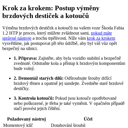
Krok za krokem: Postup výměny
brzdových destiček a kotoučů
Výměna brzdových destiček a kotoučů na vašem voze Škoda Fabia
1.2 HTP je proces, který můžete zvládnout sami,
pokud máte
správné nástroje
a trochu trpělivosti. Níže vám
krok za krokem
vysvětlíme, jak postupovat při této údržbě, aby byl váš vůz opět
bezpečný na silnici.
1. Příprava:
Zajistěte, aby byla vozidlo stabilní a bezpečně
zvednuté. Odstraňte kola a přístup k brzdovým komponentům
bude volný.
2. Demontáž starých dílů:
Odšroubujte šrouby držící
brzdový třmen a opatrně jej sundejte. Zvedněte staré brzdové
destičky.
3. Kontrola kotoučů:
Pokud jsou kotouče opotřebované
nebo poškozené, je třeba je také vyměnit. V opačném případě
stačí provést jejich čištění.
Požadovaný nástroj
Účel
Momentový klíč
Dotahování šroubů