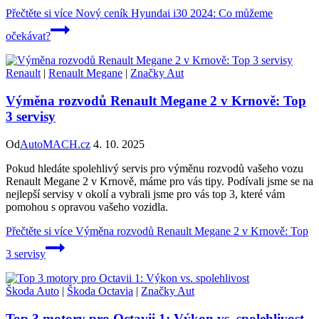
Přečtěte si více
Nový ceník Hyundai i30 2024: Co můžeme
očekávat?
Renault
|
Renault Megane
|
Značky Aut
Výměna rozvodů Renault Megane 2 v Krnově: Top
3 servisy
Od
AutoMACH.cz
4. 10. 2025
Pokud hledáte spolehlivý servis pro výměnu rozvodů vašeho vozu
Renault Megane 2 v Krnově, máme pro vás tipy. Podívali jsme se na
nejlepší servisy v okolí a vybrali jsme pro vás top 3, které vám
pomohou s opravou vašeho vozidla.
Přečtěte si více
Výměna rozvodů Renault Megane 2 v Krnově: Top
3 servisy
Škoda Auto
|
Škoda Octavia
|
Značky Aut
Top 3 motory pro Octavii 1: Výkon vs. spolehlivost