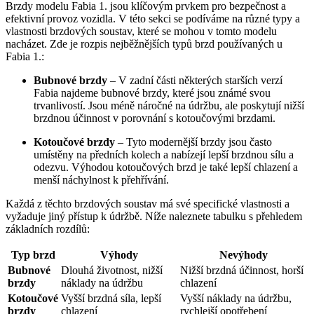
Brzdy modelu Fabia 1. jsou klíčovým prvkem pro bezpečnost a
efektivní provoz vozidla. V této sekci se podíváme na různé typy a
vlastnosti brzdových soustav, které se mohou v tomto modelu
nacházet. Zde je rozpis nejběžnějších typů brzd používaných u
Fabia 1.:
Bubnové brzdy
– V zadní části některých starších verzí
Fabia najdeme bubnové brzdy, které jsou známé svou
trvanlivostí. Jsou méně náročné na údržbu, ale poskytují nižší
brzdnou účinnost v porovnání s kotoučovými brzdami.
Kotoučové brzdy
– Tyto modernější brzdy jsou často
umístěny na předních kolech a nabízejí lepší brzdnou sílu a
odezvu. Výhodou kotoučových brzd je také lepší chlazení a
menší náchylnost k přehřívání.
Každá z těchto brzdových soustav má své specifické vlastnosti a
vyžaduje jiný přístup k údržbě. Níže naleznete tabulku s přehledem
základních rozdílů:
Typ brzd
Výhody
Nevýhody
Bubnové
Dlouhá životnost, nižší
Nižší brzdná účinnost, horší
brzdy
náklady na údržbu
chlazení
Kotoučové
Vyšší brzdná síla, lepší
Vyšší náklady na údržbu,
brzdy
chlazení
rychlejší opotřebení