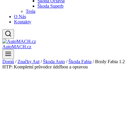
Škoda Octavia
Škoda Superb
Tesla
O Nás
Kontakty
AutoMACH.cz
Domů
/
Značky Aut
/
Škoda Auto
/
Škoda Fabia
/
Brzdy Fabia 1.2
HTP: Kompletní průvodce údržbou a opravou