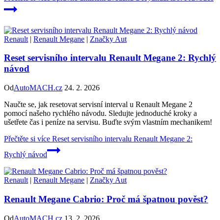
Renault
|
Renault Megane
|
Značky Aut
Reset servisního intervalu Renault Megane 2: Rychlý
návod
Od
AutoMACH.cz
24. 2. 2026
Naučte se, jak resetovat servisní interval u Renault Megane 2
pomocí našeho rychlého návodu. Sledujte jednoduché kroky a
ušetřete čas i peníze na servisu. Buďte svým vlastním mechanikem!
Přečtěte si více
Reset servisního intervalu Renault Megane 2:
Rychlý návod
Renault
|
Renault Megane
|
Značky Aut
Renault Megane Cabrio: Proč má špatnou pověst?
Od
AutoMACH.cz
13. 2. 2026