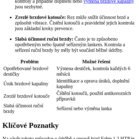
kontroly a případné doplnění nebo
výměna brzdové kapaliny
jsou nezbytné.
Zrezlé brzdové kotouče:
Rez může snížit účinnost brzd a
způsobit vibrace. Čistění kotoučů a pravidelné jejich kontrola
jsou základní kroky prevence.
Slabá účinnost ruční brzdy:
Často je to způsobeno
opotřebeným nebo špatně seřízeným lankem. Kontrola a
seřízení ruční brzdy by měly být součástí běžné údržby.
Problém
Možné řešení
Opotřebované brzdové
Výmena destiček, kontrola každých 6
destičky
měsíců
Identifikace a oprava úniků, doplnění
Únik brzdové kapaliny
kapaliny
Čištění kotoučů, použití antikorozních
Zrezlé brzdové kotouče
přípravků
Slabá účinnost ruční
Seřízení nebo výměna lanka
brzdy
Klíčové Poznatky
Na závěr tohoto průvodce o údržbě a opravě brzd Fabie 1.2 HTP je