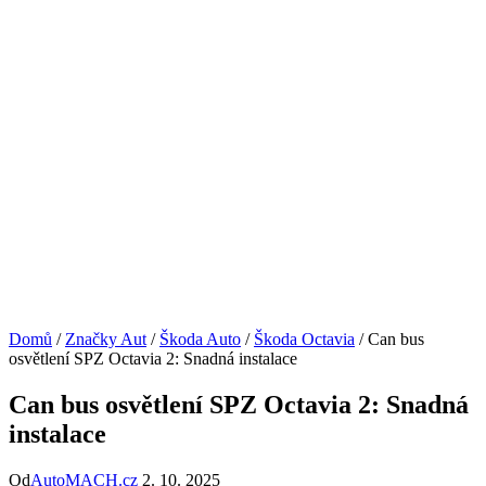
Domů
/
Značky Aut
/
Škoda Auto
/
Škoda Octavia
/
Can bus
osvětlení SPZ Octavia 2: Snadná instalace
Can bus osvětlení SPZ Octavia 2: Snadná
instalace
Od
AutoMACH.cz
2. 10. 2025