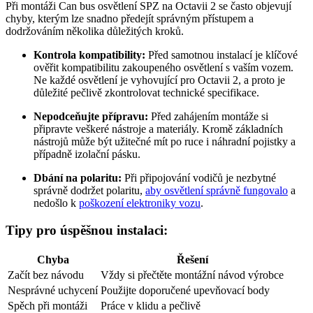
Při montáži Can bus osvětlení SPZ na Octavii 2 se často objevují
chyby, kterým lze snadno předejít správným přístupem a
dodržováním několika důležitých kroků.
Kontrola kompatibility:
Před samotnou instalací je klíčové
ověřit kompatibilitu zakoupeného osvětlení s vaším vozem.
Ne každé osvětlení je vyhovující pro Octavii 2, a proto je
důležité pečlivě zkontrolovat technické specifikace.
Nepodceňujte přípravu:
Před zahájením montáže si
připravte veškeré nástroje a materiály. Kromě základních
nástrojů může být užitečné mít po ruce i náhradní pojistky a
případně izolační pásku.
Dbání na polaritu:
Při připojování vodičů je nezbytné
správně dodržet polaritu,
aby osvětlení správně fungovalo
a
nedošlo k
poškození elektroniky vozu
.
Tipy pro úspěšnou instalaci:
Chyba
Řešení
Začít bez návodu
Vždy si přečtěte montážní návod výrobce
Nesprávné uchycení
Použijte doporučené upevňovací body
Spěch při montáži
Práce v klidu a pečlivě