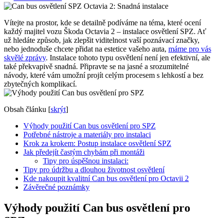
Vítejte na prostor, kde se detailně podíváme na téma, které ocení
každý majitel vozu Škoda Octavia 2 – instalace osvětlení SPZ. Ať
už hledáte způsob, jak zlepšit viditelnost vaší poznávací značky,
nebo jednoduše chcete přidat na estetice vašeho auta,
máme pro vás
skvělé zprávy
. Instalace tohoto typu osvětlení není jen efektivní, ale
také překvapivě snadná. Připravte se na jasné a srozumitelné
návody, které vám umožní projít celým procesem s lehkostí a bez
zbytečných komplikací.
Obsah článku
[
skrýt
]
Výhody použití Can bus osvětlení pro SPZ
Potřebné nástroje a materiály pro instalaci
Krok za krokem: Postup instalace osvětlení SPZ
Jak předejít častým chybám při montáži
Tipy pro úspěšnou instalaci:
Tipy pro údržbu a dlouhou životnost osvětlení
Kde nakoupit kvalitní Can bus osvětlení pro Octavii 2
Závěrečné poznámky
Výhody použití Can bus osvětlení pro