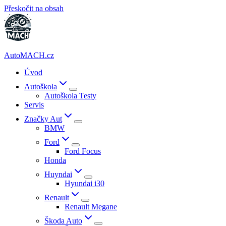
Přeskočit na obsah
AutoMACH.cz
Úvod
Autoškola
Autoškola Testy
Servis
Značky Aut
BMW
Ford
Ford Focus
Honda
Huyndai
Hyundai i30
Renault
Renault Megane
Škoda Auto