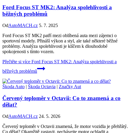
Ford Focus ST MK2: Analýza spolehlivosti a
běžných problémů
Od
AutoMACH.cz
5. 7. 2025
Ford Focus ST MK2 patří mezi oblíbená auta mezi zájemci o
sportovní modely. Přináší výkon a styl, ale také některé běžné
problémy. Analýza spolehlivosti je klíčem k dlouhodobé
spokojenosti s tímto vozem.
Přečtěte si více
Ford Focus ST MK2: Analýza spolehlivosti a
běžných problémů
Škoda Auto
|
Škoda Octavia
|
Značky Aut
Červený teploměr v Octavii: Co to znamená a co
dělat?
Od
AutoMACH.cz
24. 5. 2026
Červený teploměr v Octavii znamená, že motor vozidla je přehřátý.
Co dělat? Okamžitě zastavit, nechávejte motor ochladit a