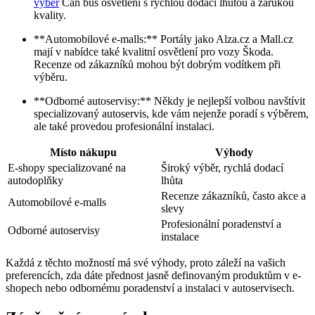
výběr
Can bus osvětlení s rychlou dodací lhůtou a zárukou
kvality.
**Automobilové e-malls:** Portály jako Alza.cz a Mall.cz
mají v nabídce také kvalitní osvětlení pro vozy Škoda.
Recenze od zákazníků mohou být dobrým vodítkem při
výběru.
**Odborné autoservisy:** Někdy je nejlepší volbou navštívit
specializovaný autoservis, kde vám nejenže poradí s výběrem,
ale také provedou profesionální instalaci.
Místo nákupu
Výhody
E-shopy specializované na
Široký výběr, rychlá dodací
autodoplňky
lhůta
Recenze zákazníků, často akce a
Automobilové e-malls
slevy
Profesionální poradenství a
Odborné autoservisy
instalace
Každá z těchto možností má své výhody, proto záleží na vašich
preferencích, zda dáte přednost jasně definovaným produktům v e-
shopech nebo odbornému poradenství a instalaci v autoservisech.