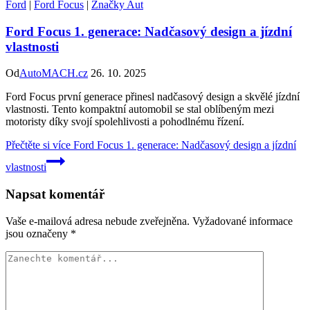
Ford
|
Ford Focus
|
Značky Aut
Ford Focus 1. generace: Nadčasový design a jízdní
vlastnosti
Od
AutoMACH.cz
26. 10. 2025
Ford Focus první generace přinesl nadčasový design a skvělé jízdní
vlastnosti. Tento kompaktní automobil se stal oblíbeným mezi
motoristy díky svojí spolehlivosti a pohodlnému řízení.
Přečtěte si více
Ford Focus 1. generace: Nadčasový design a jízdní
vlastnosti
Napsat komentář
Vaše e-mailová adresa nebude zveřejněna.
Vyžadované informace
jsou označeny
*