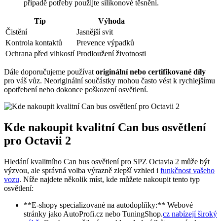
případě potřeby použijte silikonové těsnění.
Tip
Výhoda
Čistění
Jasnější svit
Kontrola kontaktů
Prevence výpadků
Ochrana před vlhkostí
Prodloužení životnosti
Dále doporučujeme používat
originální nebo certifikované díly
pro váš vůz. Neoriginální součástky mohou často vést k rychlejšímu
opotřebení nebo dokonce poškození osvětlení.
Kde nakoupit kvalitní Can bus osvětlení
pro Octavii 2
Hledání kvalitního Can bus osvětlení pro SPZ Octavia 2 může být
výzvou, ale správná volba výrazně zlepší vzhled i
funkčnost vašeho
vozu
. Níže najdete několik míst, kde můžete nakoupit tento typ
osvětlení:
**E-shopy specializované na autodoplňky:** Webové
stránky jako AutoProfi.cz nebo TuningShop.
cz nabízejí široký