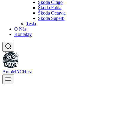
Škoda Citigo
Škoda Fabia
Škoda Octavia
Škoda Superb
Tesla
O Nás
Kontakty
AutoMACH.cz