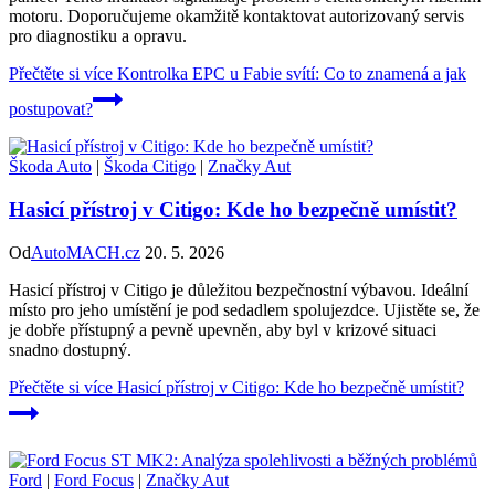
motoru. Doporučujeme okamžitě kontaktovat autorizovaný servis
pro diagnostiku a opravu.
Přečtěte si více
Kontrolka EPC u Fabie svítí: Co to znamená a jak
postupovat?
Škoda Auto
|
Škoda Citigo
|
Značky Aut
Hasicí přístroj v Citigo: Kde ho bezpečně umístit?
Od
AutoMACH.cz
20. 5. 2026
Hasicí přístroj v Citigo je důležitou bezpečnostní výbavou. Ideální
místo pro jeho umístění je pod sedadlem spolujezdce. Ujistěte se, že
je dobře přístupný a pevně upevněn, aby byl v krizové situaci
snadno dostupný.
Přečtěte si více
Hasicí přístroj v Citigo: Kde ho bezpečně umístit?
Ford
|
Ford Focus
|
Značky Aut