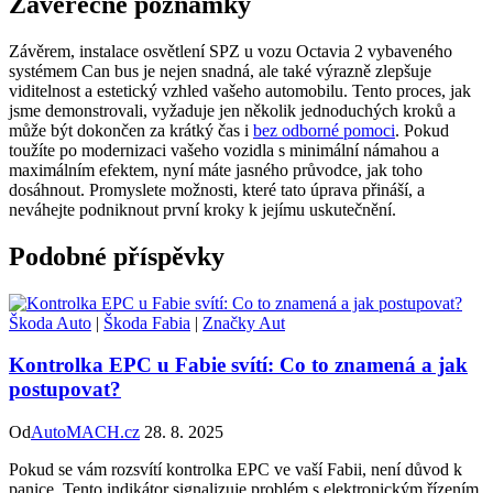
Závěrečné poznámky
Závěrem, instalace osvětlení SPZ u vozu Octavia 2 vybaveného
systémem Can bus je nejen snadná, ale také výrazně zlepšuje
viditelnost a estetický vzhled vašeho automobilu. Tento proces, jak
jsme demonstrovali, vyžaduje jen několik jednoduchých kroků a
může být dokončen za krátký čas i
bez odborné pomoci
. Pokud
toužíte po modernizaci vašeho vozidla s minimální námahou a
maximálním efektem, nyní máte jasného průvodce, jak toho
dosáhnout. Promyslete možnosti, které tato úprava přináší, a
neváhejte podniknout první kroky k jejímu uskutečnění.
Podobné příspěvky
Škoda Auto
|
Škoda Fabia
|
Značky Aut
Kontrolka EPC u Fabie svítí: Co to znamená a jak
postupovat?
Od
AutoMACH.cz
28. 8. 2025
Pokud se vám rozsvítí kontrolka EPC ve vaší Fabii, není důvod k
panice. Tento indikátor signalizuje problém s elektronickým řízením