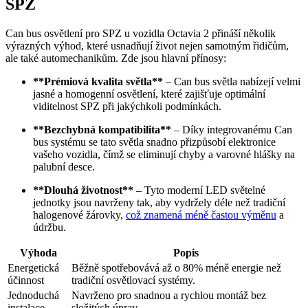
SPZ
Can bus osvětlení pro SPZ u vozidla Octavia 2 přináší několik
výrazných výhod, které usnadňují život nejen samotným řidičům,
ale také automechanikům. Zde jsou hlavní přínosy:
**Prémiová kvalita světla**
– Can bus světla nabízejí velmi
jasné a homogenní osvětlení, které zajišťuje optimální
viditelnost SPZ při jakýchkoli podmínkách.
**Bezchybná kompatibilita**
– Díky integrovanému Can
bus systému se tato světla snadno přizpůsobí elektronice
vašeho vozidla, čímž se eliminují chyby a varovné hlášky na
palubní desce.
**Dlouhá životnost**
– Tyto moderní LED světelné
jednotky jsou navrženy tak, aby vydržely déle než tradiční
halogenové žárovky,
což znamená méně častou výměnu
a
údržbu.
Výhoda
Popis
Energetická
Běžně spotřebovává až o 80% méně energie než
účinnost
tradiční osvětlovací systémy.
Jednoduchá
Navrženo pro snadnou a rychlou montáž bez
instalace
složitých úprav.