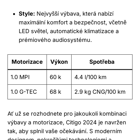
Style:
Nejvyšší výbava, která nabízí
maximální komfort a bezpečnost, včetně
LED světel, automatické klimatizace a
prémiového audiosystému.
Motorizace
Výkon
Spotřeba
1.0 MPI
60 k
4.4 l/100 km
1.0 G-TEC
68 k
2.9 kg CNG/100 km
Ať už se rozhodnete pro jakoukoli kombinaci
výbavy a motorizace, Citigo 2024 je navržen
tak, aby splnil vaše očekávání. S moderním
designem, pokročilými technologiemi a