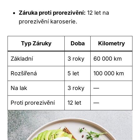
Záruka proti prorezivění:
12 let na
prorezivění karoserie.
Typ Záruky
Doba
Kilometry
Základní
3 roky
60 000 km
Rozšířená
5 let
100 000 km
Na lak
3 roky
—
Proti prorezivění
12 let
—