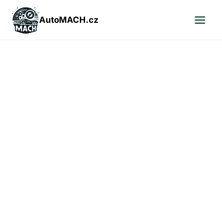
Přeskočit
na
AutoMACH.cz
obsah