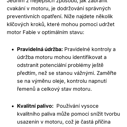
Jedním z nejlepších způsobů, jak zabránit
cvakání v motoru, je dodržování správných⁢
preventivních ‍opatření. Níže najdete několik
klíčových ⁣kroků, které mohou pomoci‌ udržet
motor‍ Fabie​ v optimálním stavu:
Pravidelná údržba:
Pravidelné kontroly a
‍údržba motoru mohou‌ identifikovat a ​
odstranit potenciální problémy ještě
předtím, než se stanou⁢ vážnými. Zaměřte
se na výměnu oleje, kontrolu ⁢napnutí
řemenů a celkový stav motoru.
Kvalitní palivo:
​ Používání vysoce
kvalitního​ paliva může pomoci snížit tvorbu
usazenin v motoru, což je častá příčina‌