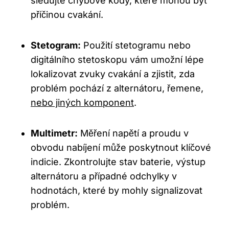
sledujte chybové kódy, které mohou​ být
příčinou cvakání.
Stetogram:
Použití stetogramu ‌nebo
digitálního stetoskopu vám umožní lépe
lokalizovat zvuky ‌cvakání a zjistit, zda
problém pochází z ⁢alternátoru, řemene,
nebo jiných komponent
.
Multimetr:
Měření napětí‌ a proudu v
obvodu nabíjení může poskytnout klíčové
‍indicie. Zkontrolujte ⁣stav baterie, výstup
alternátoru a případné odchylky ‌v
hodnotách, které by mohly signalizovat
problém.