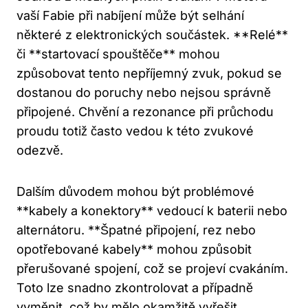
vaší Fabie při nabíjení​ může být selhání
některé z elektronických součástek. **Relé**
či **startovací​ spouštěče** mohou
způsobovat tento ⁢nepříjemný zvuk,⁤ pokud se
dostanou do poruchy nebo ⁣nejsou správně
připojené. Chvění a rezonance‍ při průchodu
proudu totiž ​často vedou k této zvukové
odezvě.
Dalším důvodem ⁢mohou být problémové
**kabely a konektory** vedoucí k baterii ⁤nebo
alternátoru. **Špatné připojení, rez ‍nebo
opotřebované kabely** mohou způsobit
⁤přerušované spojení, což se projeví cvakáním.
Toto lze snadno zkontrolovat⁤ a⁤ případně
⁢vyměnit, což by mělo okamžitě vyřešit