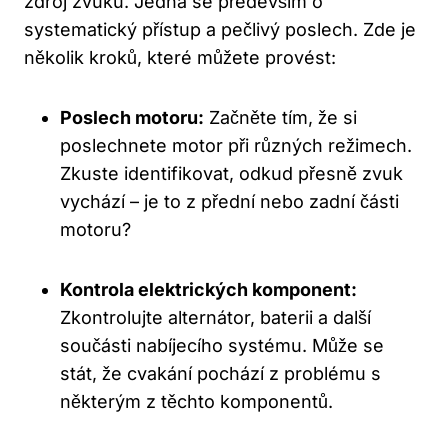
zdroj zvuku. Jedná se především o
systematický přístup a‌ pečlivý poslech.⁤ Zde je
několik kroků,​ které můžete provést:
Poslech motoru:
Začněte tím, že si‍
poslechnete motor při různých režimech.
Zkuste identifikovat, odkud přesně zvuk
vychází⁣ – je to z přední nebo zadní části
motoru?
Kontrola elektrických komponent:
Zkontrolujte​ alternátor, baterii a další
součásti nabíjecího systému. Může ⁤se
stát, že ‍cvakání pochází z ‌problému s
⁢některým z ⁣těchto komponentů.