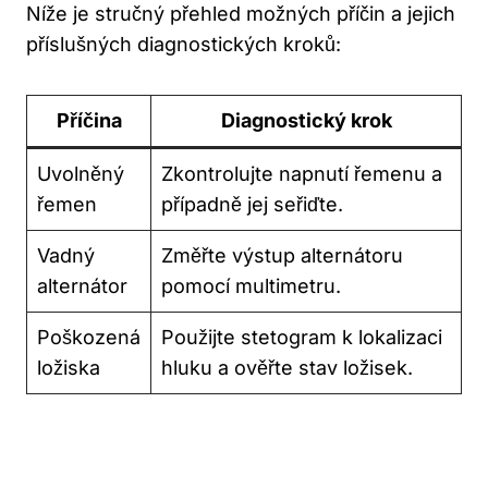
Níže​ je stručný přehled možných příčin ⁢a jejich
příslušných diagnostických kroků:
Příčina
Diagnostický krok
Uvolněný
Zkontrolujte ⁤napnutí⁢ řemenu a⁣
řemen
případně jej seřiďte.
Vadný
Změřte výstup alternátoru
alternátor
pomocí multimetru.
Poškozená
Použijte stetogram k lokalizaci
ložiska
hluku a ověřte ⁤stav⁣ ložisek.