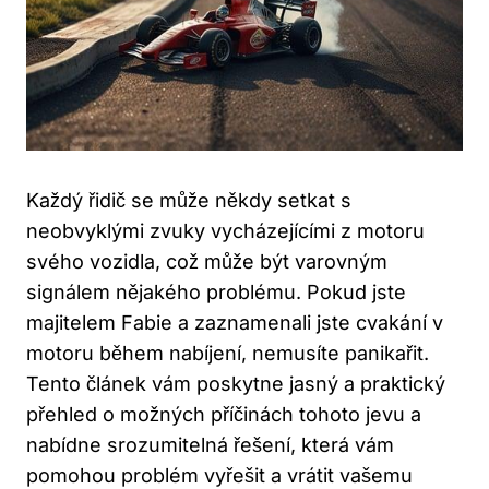
Každý řidič se‍ může někdy setkat s
neobvyklými zvuky vycházejícími z motoru
svého vozidla, což může být varovným⁢
signálem nějakého problému. Pokud jste
majitelem Fabie a ⁤zaznamenali jste cvakání v
motoru během‍ nabíjení, nemusíte ⁢panikařit.
Tento článek vám poskytne jasný a‍ praktický
přehled o možných příčinách⁢ tohoto jevu a⁤
nabídne srozumitelná řešení,⁢ která vám
pomohou problém vyřešit ‍a vrátit vašemu