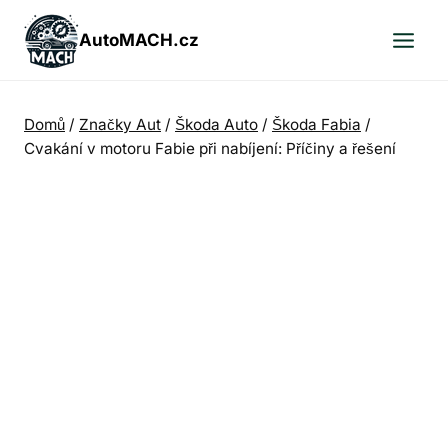
Přeskočit
na
AutoMACH.cz
obsah
Domů
/
Značky Aut
/
Škoda Auto
/
Škoda Fabia
/
Cvakání v motoru Fabie při nabíjení: Příčiny a řešení