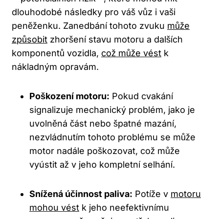
dlouhodobé následky ⁣pro ‍váš vůz i vaši
peněženku. Zanedbání tohoto zvuku ⁤
může
způsobit
zhoršení stavu motoru ‍a dalších
komponentů vozidla,
což může ​vést
k
⁤nákladným opravám.
Poškození motoru:
Pokud cvakání
signalizuje mechanický‌ problém, jako je
uvolněná část nebo špatné mazání,
nezvládnutím⁤ tohoto problému se může
motor ⁤nadále poškozovat, což může
vyústit až⁣ v jeho kompletní selhání.
Snížená účinnost paliva:
Potíže v‌
motoru
mohou vést
k jeho neefektivnímu