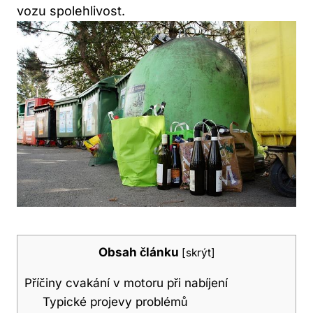
vozu ​spolehlivost.
Obsah článku
[
skrýt
]
Příčiny cvakání v motoru ⁤při nabíjení
Typické projevy problémů