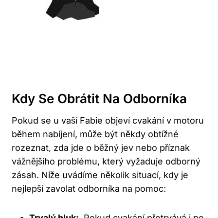
Kdy ⁢se Obrátit Na Odborníka
Pokud se u⁣ vaší Fabie objeví‍ cvakání v ⁤motoru​
během nabíjení, může být někdy ‍obtížné
rozeznat, zda jde o běžný jev nebo příznak
vážnějšího problému, který vyžaduje odborný
zásah. Níže uvádíme několik situací,⁢ kdy​ je
nejlepší zavolat odborníka na pomoc:
Trvalý hluk:
⁣ Pokud cvakání⁤ přetrvává i po