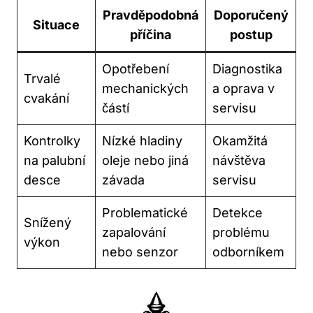
Pravděpodobná
Doporučený
Situace
příčina
postup
Opotřebení
Diagnostika
Trvalé
mechanických
a ‌oprava v
⁤cvakání
částí
servisu
Kontrolky
Nízké hladiny
Okamžitá⁢
na palubní
oleje nebo ⁢jiná
návštěva
⁤desce
závada
servisu
Problematické
Detekce
Snížený
zapalování
problému
‌výkon
nebo senzor
odborníkem