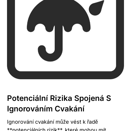
Potenciální Rizika‌ Spojená S
‌ignorováním​ Cvakání
Ignorování cvakání může vést k ‍řadě
**potenciálních rizik**, které ‌mohou mít⁢