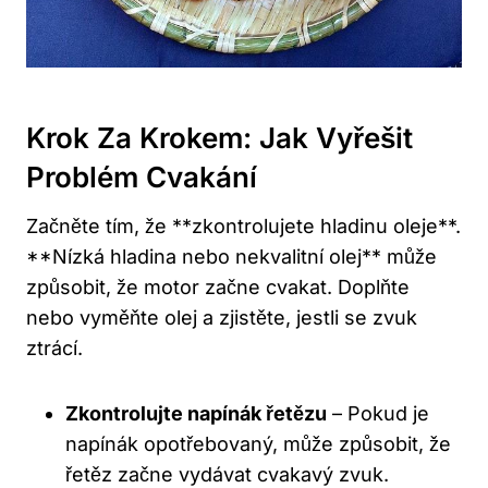
Krok Za⁢ Krokem: Jak Vyřešit
Problém ‍cvakání
Začněte tím, ⁣že ⁣**zkontrolujete‍ hladinu oleje**.
**Nízká ‌hladina nebo nekvalitní olej** může
⁤způsobit, že motor ⁤začne cvakat.⁢ Doplňte
nebo vyměňte⁣ olej a ​zjistěte, jestli se zvuk
ztrácí.
Zkontrolujte ‌napínák‍ řetězu
– Pokud⁢ je
napínák opotřebovaný, může způsobit, že
řetěz‌ začne vydávat⁢ cvakavý zvuk.