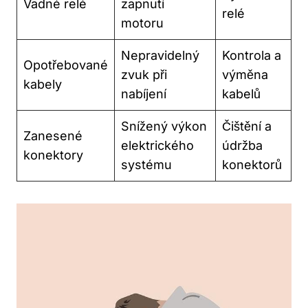
Vadné relé
zapnutí
relé
motoru
Nepravidelný
Kontrola a
Opotřebované
zvuk​ při
výměna
kabely
nabíjení
kabelů
Snížený výkon
Čištění ​a
Zanesené
elektrického
údržba
konektory
‌systému
konektorů