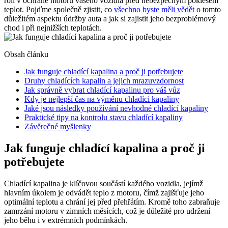
roli v ochraně motoru vašeho vozidla před nebezpečným poklesem
teplot. Pojďme společně zjistit, co
všechno byste měli vědět
o tomto
důležitém aspektu údržby auta a jak si zajistit jeho bezproblémový
chod i při nejnižších teplotách.
Obsah článku
Jak funguje chladící kapalina a proč ji potřebujete
Druhy chladících kapalin a jejich mrazuvzdornost
Jak správně vybrat chladící kapalinu pro váš vůz
Kdy je nejlepší čas na výměnu chladící kapaliny
Jaké jsou následky používání nevhodné chladící kapaliny
Praktické tipy na kontrolu stavu chladící kapaliny
Závěrečné myšlenky
Jak funguje chladící kapalina a proč ji
potřebujete
Chladící kapalina je klíčovou součástí každého vozidla, jejímž
hlavním úkolem je odvádět teplo z motoru, čímž zajišťuje jeho
optimální teplotu a chrání jej před přehřátím. Kromě toho zabraňuje
zamrzání motoru v zimních měsících, což je důležité pro udržení
jeho běhu i v extrémních podmínkách.