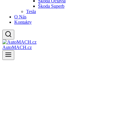
Škoda Octavia
Škoda Superb
Tesla
O Nás
Kontakty
AutoMACH.cz