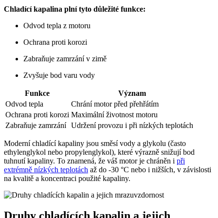
Chladící kapalina plní tyto důležité funkce:
Odvod tepla z motoru
Ochrana proti korozi
Zabraňuje zamrzání v zimě
Zvyšuje bod varu vody
Funkce
Význam
Odvod tepla
Chrání motor před přehřátím
Ochrana proti korozi
Maximální životnost motoru
Zabraňuje zamrzání
Udržení provozu i při nízkých teplotách
Moderní chladící kapaliny jsou směsí vody a glykolu (často
ethylenglykol nebo propylenglykol), které výrazně snižují bod
tuhnutí kapaliny. To znamená, že váš motor je chráněn i
při
extrémně nízkých teplotách
až do -30 °C nebo i nižších, v závislosti
na kvalitě a koncentraci použité kapaliny.
Druhy chladících kapalin a jejich