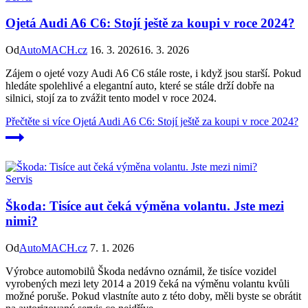
Ojetá Audi A6 C6: Stojí ještě za koupi v roce 2024?
Od
AutoMACH.cz
16. 3. 2026
16. 3. 2026
Zájem o ojeté vozy Audi A6 C6 stále roste, i když jsou starší. Pokud
hledáte spolehlivé a elegantní auto, které se stále drží dobře na
silnici, stojí za to zvážit tento model v roce 2024.
Přečtěte si více
Ojetá Audi A6 C6: Stojí ještě za koupi v roce 2024?
Servis
Škoda: Tisíce aut čeká výměna volantu. Jste mezi
nimi?
Od
AutoMACH.cz
7. 1. 2026
Výrobce automobilů Škoda nedávno oznámil, že tisíce vozidel
vyrobených mezi lety 2014 a 2019 čeká na výměnu volantu kvůli
možné poruše. Pokud vlastníte auto z této doby, měli byste se obrátit