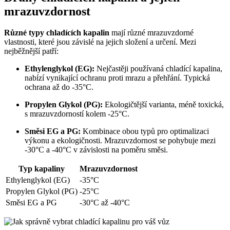
mrazuvzdornost
Různé typy chladících kapalin
mají různé mrazuvzdorné
vlastnosti, které jsou závislé na jejich složení a určení. Mezi
nejběžnější patří:
Ethylenglykol (EG):
Nejčastěji používaná chladící kapalina,
nabízí vynikající ochranu proti mrazu a přehřání. Typická
ochrana až do -35°C.
Propylen Glykol (PG):
Ekologičtější varianta, méně toxická,
s mrazuvzdorností kolem -25°C.
Směsi EG a PG:
Kombinace obou typů pro optimalizaci
výkonu a ekologičnosti. Mrazuvzdornost se pohybuje mezi
-30°C a -40°C v závislosti na poměru směsi.
Typ kapaliny
Mrazuvzdornost
Ethylenglykol (EG)
-35°C
Propylen Glykol (PG)
-25°C
Směsi EG a PG
-30°C až -40°C