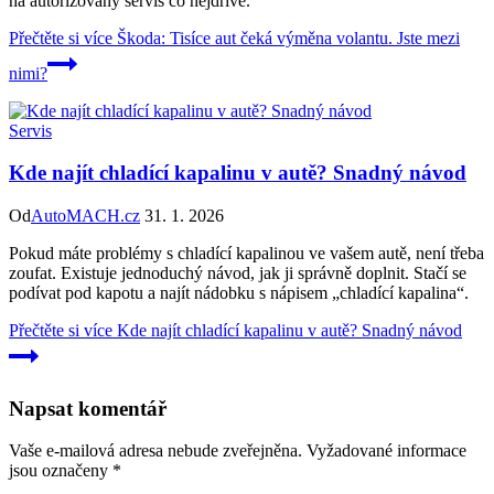
na autorizovaný servis co nejdříve.
Přečtěte si více
Škoda: Tisíce aut čeká výměna volantu. Jste mezi
nimi?
Servis
Kde najít chladící kapalinu v autě? Snadný návod
Od
AutoMACH.cz
31. 1. 2026
Pokud máte problémy s chladící kapalinou ve vašem autě, není třeba
zoufat. Existuje jednoduchý návod, jak ji správně doplnit. Stačí se
podívat pod kapotu a najít nádobku s nápisem „chladící kapalina“.
Přečtěte si více
Kde najít chladící kapalinu v autě? Snadný návod
Napsat komentář
Vaše e-mailová adresa nebude zveřejněna.
Vyžadované informace
jsou označeny
*