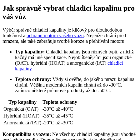
Jak správně vybrat chladící kapalinu pro
váš vůz
Výběr správné chladící kapaliny je klíčový pro dlouhodobou
funkčnost a
ochranu motoru vašeho vozu
. Nejenže chrání před
mrazem, ale také zabraňuje tvorbě koroze a přehřívání motoru.
Typ kapaliny:
Chladicí kapaliny jsou různých typů, z nichž
každý má jiné specifikace. Nejoblíbenějšími jsou organické
(OAT), hybridní (HOAT) a anorganické (IAT)
chladicí
kapaliny
.
Teplota ochrany:
Vždy si ověřte, do jakého mrazu kapalina
chrání. Většina moderních kapalin chrání až do -30°C,
zatímco některé prémiové produkty až do -50°C.
Typ kapaliny
Teplota ochrany
Organická (OAT)
-30°C až -40°C
Hybridní (HOAT)
-35°C až -45°C
Anorganická (IAT)
-20°C až -30°C
Kompatibilita s vozem:
Ne všechny chladicí kapaliny jsou vhodné
pro každé vozidlo. Doporučujeme se podívat do příručky od