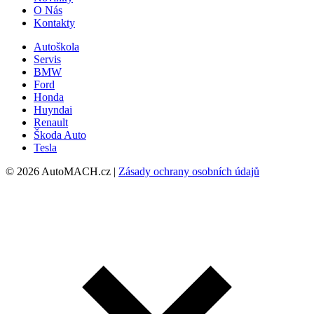
O Nás
Kontakty
Autoškola
Servis
BMW
Ford
Honda
Huyndai
Renault
Škoda Auto
Tesla
© 2026 AutoMACH.cz |
Zásady ochrany osobních údajů