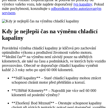
výrobce vašeho vozu, kde najdete doporučený
typ kapaliny
. Pokud
máte pochybnosti, konzultujte s
odborníkem nebo autorizovaným
servisem
.
Kdy je nejlepší čas na výměnu chladící
kapaliny
Pravidelná výměna chladící kapaliny je klíčová pro zachování
optimálního výkonu a prodlužení životnosti vašeho motoru.
**Ideální čas** na výměnu není závislý pouze na uběhlých
kilometrech, ale také na času a podmínkách, ve kterých bylo vozidlo
provozováno. Obecně se doporučuje chladící kapalinu vyměnit
každé 2-3 roky nebo po ujetí 60 000 kilometrů.
**Stáří kapaliny** – Staré chladící kapaliny mohou ztrácet
schopnost chránit motor před přehřátím a korozí.
**UBěhlé Kilometry** – Najezdili jste více než 60 000
kilometrů od poslední výměny?
**Zhoršený Bod Mrznutí** – Otestujte schopnost kapaliny
chránit při nízkých teplotách; pokud není dostatečné, vyměňte