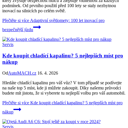
který zvyšuje bezpečnost řidičů a zlepšuje viditelnost za každých
podmínek. Od prvního použití před 100 lety se staly nezbytnou
inovací na silnicích po celém světě.
Přečtěte si více
Adaptivní světlomety: 100 let inovací pro
bezpečnější jízdu
Servis
Kde koupit chladící kapalinu? 5 nejlepších míst pro
nákup
Od
AutoMACH.cz
16. 4. 2026
Hledáte chladící kapalinu pro váš vůz? V tom případě se podívejte
na naše top 5 míst, kde ji můžete zakoupit. Díky našemu průvodci
budete mít jistotu, že si vyberete tu nejlepší volbu pro váš automobil.
Přečtěte si více
Kde koupit chladící kapalinu? 5 nejlepších míst pro
nákup
Servis