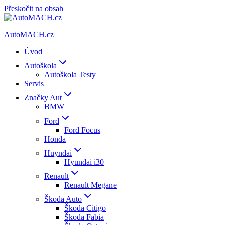
Přeskočit na obsah
AutoMACH.cz
Úvod
Autoškola
Autoškola Testy
Servis
Značky Aut
BMW
Ford
Ford Focus
Honda
Huyndai
Hyundai i30
Renault
Renault Megane
Škoda Auto
Škoda Citigo
Škoda Fabia