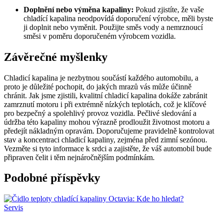
Doplnění nebo výměna kapaliny:
Pokud zjistíte, že vaše
chladící kapalina neodpovídá doporučení výrobce, měli byste
ji doplnit nebo vyměnit. Použijte směs vody a nemrznoucí
směsi v poměru doporučeném výrobcem vozidla.
Závěrečné myšlenky
Chladicí kapalina je nezbytnou součástí každého automobilu, a
proto je důležité pochopit, do jakých mrazů vás může účinně
chránit. Jak jsme zjistili, kvalitní chladicí kapalina dokáže zabránit
zamrznutí motoru i při extrémně nízkých teplotách, což je klíčové
pro bezpečný a spolehlivý provoz vozidla. Pečlivé sledování a
údržba této kapaliny mohou výrazně prodloužit životnost motoru a
předejít nákladným opravám. Doporučujeme pravidelně kontrolovat
stav a koncentraci chladicí kapaliny, zejména před zimní sezónou.
Vezměte si tyto informace k srdci a zajistěte, že váš automobil bude
připraven čelit i těm nejnáročnějším podmínkám.
Podobné příspěvky
Servis