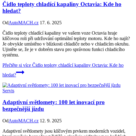
Čidlo teploty chladící kapaliny Octavia: Kde ho
hledat?
Od
AutoMACH.cz
17. 6. 2025
Čidlo teploty chladící kapaliny ve vašem voze Octavia hraje
klíčovou roli při udržování optimální teploty motoru. Kde ho najít?
Je obvykle umístěno v blízkosti chladiče nebo v chladicím okruhu.
Ujistěte se, že je v dobrém stavu pro správnou funkci chladicího
systému.
Přečtěte si více
Čidlo teploty chladící kapaliny Octavia: Kde ho
hledat?
Servis
Adaptivní světlomety: 100 let inovací pro
bezpečnější jízdu
Od
AutoMACH.cz
12. 9. 2025
Adaptivní světlomety jsou klíčovým prvkem moderních vozidel,