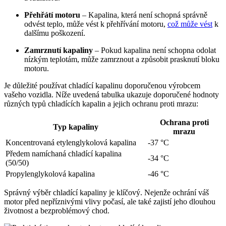
Přehřátí motoru
– Kapalina, která není schopná správně
odvést teplo, může vést k přehřívání motoru,
což může vést
k
dalšímu poškození.
Zamrznutí kapaliny
– Pokud kapalina není schopna odolat
nízkým teplotám, může zamrznout a způsobit prasknutí bloku
motoru.
Je důležité používat chladící kapalinu doporučenou výrobcem
vašeho vozidla. Níže uvedená tabulka ukazuje doporučené hodnoty
různých typů chladících kapalin a jejich ochranu proti mrazu:
Ochrana proti
Typ kapaliny
mrazu
Koncentrovaná etylenglykolová kapalina
-37 °C
Předem namíchaná chladící kapalina
-34 °C
(50/50)
Propylenglykolová kapalina
-46 °C
Správný výběr chladící kapaliny je klíčový. Nejenže ochrání váš
motor před nepříznivými vlivy počasí, ale také zajistí jeho dlouhou
životnost a bezproblémový chod.