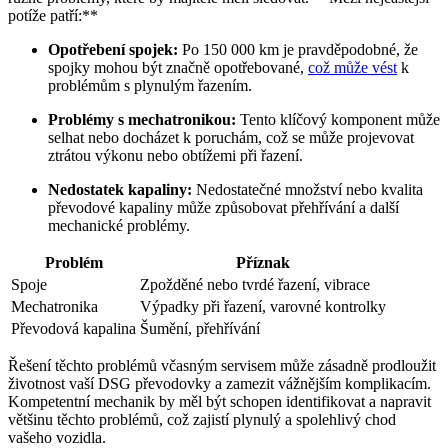
potíže patří:**
Opotřebení spojek:
Po 150 000 km je pravděpodobné, že
spojky mohou být značně opotřebované,
což může vést
k
problémům s plynulým řazením.
Problémy s mechatronikou:
Tento klíčový komponent může
selhat nebo docházet k poruchám, což se může projevovat
ztrátou výkonu nebo obtížemi při řazení.
Nedostatek kapaliny:
Nedostatečné množství nebo kvalita
převodové kapaliny může způsobovat přehřívání a další
mechanické problémy.
Problém
Příznak
Spoje
Zpožděné nebo tvrdé řazení, vibrace
Mechatronika
Výpadky při řazení, varovné kontrolky
Převodová kapalina
Šumění, přehřívání
Řešení těchto problémů včasným servisem může zásadně prodloužit
životnost vaší DSG převodovky a zamezit vážnějším komplikacím.
Kompetentní mechanik by měl být schopen identifikovat a napravit
většinu těchto problémů, což zajistí plynulý a spolehlivý chod
vašeho vozidla.