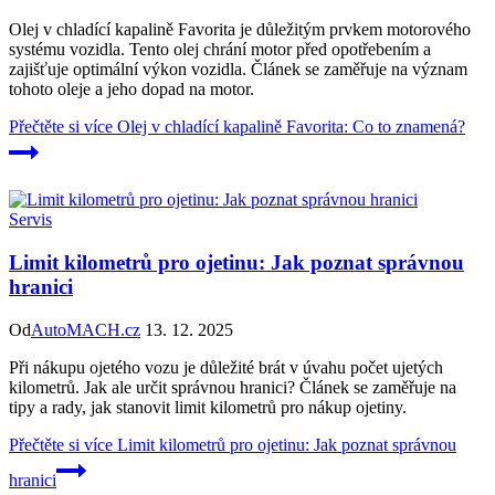
Olej v chladící kapalině Favorita je důležitým prvkem motorového
systému vozidla. Tento olej chrání motor před opotřebením a
zajišťuje optimální výkon vozidla. Článek se zaměřuje na význam
tohoto oleje a jeho dopad na motor.
Přečtěte si více
Olej v chladící kapalině Favorita: Co to znamená?
Servis
Limit kilometrů pro ojetinu: Jak poznat správnou
hranici
Od
AutoMACH.cz
13. 12. 2025
Při nákupu ojetého vozu je důležité brát v úvahu počet ujetých
kilometrů. Jak ale určit správnou hranici? Článek se zaměřuje na
tipy a rady, jak stanovit limit kilometrů pro nákup ojetiny.
Přečtěte si více
Limit kilometrů pro ojetinu: Jak poznat správnou
hranici