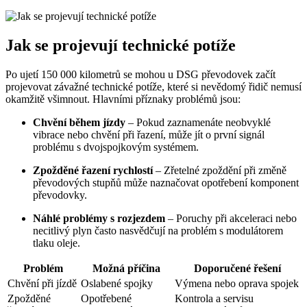
Jak se projevují technické potíže
Po ujetí 150 000 kilometrů se mohou u DSG převodovek začít
projevovat závažné technické potíže, které si nevědomý řidič nemusí
okamžitě všimnout. Hlavními příznaky problémů jsou:
Chvění během jízdy
– Pokud zaznamenáte neobvyklé
vibrace nebo chvění při řazení, může jít o první signál
problému s dvojspojkovým systémem.
Zpožděné řazení rychlostí
– Zřetelné zpoždění při změně
převodových stupňů může naznačovat opotřebení komponent
převodovky.
Náhlé problémy s rozjezdem
– Poruchy při akceleraci nebo
necitlivý plyn často nasvědčují na problém s modulátorem
tlaku oleje.
Problém
Možná příčina
Doporučené řešení
Chvění při jízdě
Oslabené spojky
Výmena nebo oprava spojek
Zpožděné
Opotřebené
Kontrola a servisu