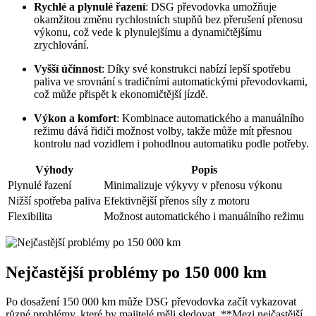
Rychlé a plynulé řazení
: DSG převodovka umožňuje
okamžitou změnu rychlostních stupňů bez přerušení přenosu
výkonu, což vede k plynulejšímu a dynamičtějšímu
zrychlování.
Vyšší účinnost
: Díky své konstrukci nabízí lepší spotřebu
paliva ve srovnání s tradičními automatickými převodovkami,
což může přispět k ekonomičtější jízdě.
Výkon a komfort
: Kombinace automatického a manuálního
režimu dává řidiči možnost volby, takže může mít přesnou
kontrolu nad vozidlem i pohodlnou automatiku podle potřeby.
Výhody
Popis
Plynulé řazení
Minimalizuje výkyvy v přenosu výkonu
Nižší spotřeba paliva
Efektivnější přenos síly z motoru
Flexibilita
Možnost automatického i manuálního režimu
Nejčastější problémy po 150 000 km
Po dosažení 150 000 km může DSG převodovka začít vykazovat
různé problémy, které by majitelé měli sledovat. **Mezi nejčastější