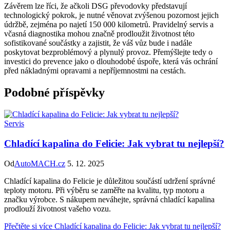
Závěrem lze říci, že ačkoli DSG převodovky představují
technologický pokrok, je nutné věnovat zvýšenou pozornost jejich
údržbě, zejména po najetí 150 000 kilometrů. Pravidelný servis a
včasná diagnostika mohou značně prodloužit životnost této
sofistikované součástky a zajistit, že váš vůz bude i nadále
poskytovat bezproblémový a plynulý provoz. Přemýšlejte tedy o
investici do prevence jako o dlouhodobé úspoře, která vás ochrání
před nákladnými opravami a nepříjemnostmi na cestách.
Podobné příspěvky
Servis
Chladící kapalina do Felicie: Jak vybrat tu nejlepší?
Od
AutoMACH.cz
5. 12. 2025
Chladící kapalina do Felicie je důležitou součástí udržení správné
teploty motoru. Při výběru se zaměřte na kvalitu, typ motoru a
značku výrobce. S nákupem neváhejte, správná chladící kapalina
prodlouží životnost vašeho vozu.
Přečtěte si více
Chladící kapalina do Felicie: Jak vybrat tu nejlepší?