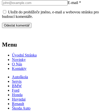
E-mail
*
Uložit do prohlížeče jméno, e-mail a webovou stránku pro
budoucí komentáře.
Menu
Úvodní Stránka
Novinky
O Nás
Kontakty
Autoškola
Servis
BMW
Ford
Honda
Huyndai
Renault
Škoda Auto