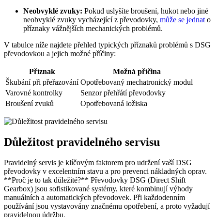
Neobvyklé zvuky:
Pokud uslyšíte broušení, hukot nebo jiné
neobvyklé zvuky vycházející z převodovky,
může se jednat
o
příznaky vážnějších mechanických problémů.
V tabulce níže najdete přehled typických příznaků problémů s DSG
převodovkou a jejich možné příčiny:
Příznak
Možná příčina
Škubání při přeřazování
Opotřebovaný mechatronický modul
Varovné kontrolky
Senzor přehřátí převodovky
Broušení zvuků
Opotřebovaná ložiska
Důležitost pravidelného servisu
Pravidelný servis je klíčovým faktorem pro udržení vaší DSG
převodovky v excelentním stavu a pro prevenci nákladných oprav.
**Proč je to tak důležité?** Převodovky DSG (Direct Shift
Gearbox) jsou sofistikované systémy, které kombinují výhody
manuálních a automatických převodovek. Při každodenním
používání jsou vystavovány značnému opotřebení, a proto vyžadují
pravidelnou údržbu.