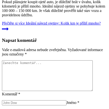
Pokud plánujete koupit ojeté auto, je důležité brát v úvahu, kolik
kilometrů je příliš mnoho. Ideální nájezd ojetiny se pohybuje kolem
100 000 – 150 000 km. Je však důležité prověřit také stav vozu a
pravidelnou údržbu.
Přečtěte si více
Ideální nájezd ojetiny: Kolik km je příliš mnoho?
Napsat komentář
Vaše e-mailová adresa nebude zveřejněna.
Vyžadované informace
jsou označeny
*
Komentář
*
Jméno
*