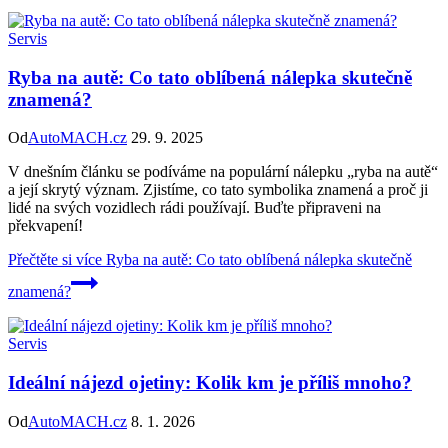
Servis
Ryba na autě: Co tato oblíbená nálepka skutečně
znamená?
Od
AutoMACH.cz
29. 9. 2025
V dnešním článku se podíváme na populární nálepku „ryba na autě“
a její skrytý význam. Zjistíme, co tato symbolika znamená a proč ji
lidé na svých vozidlech rádi používají. Buďte připraveni na
překvapení!
Přečtěte si více
Ryba na autě: Co tato oblíbená nálepka skutečně
znamená?
Servis
Ideální nájezd ojetiny: Kolik km je příliš mnoho?
Od
AutoMACH.cz
8. 1. 2026