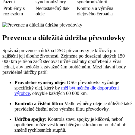
řazení
synchronizátory
synchronizátorů
Problémy s
Nedostatečný tlak
Kontrola a výměna
rozjezdem
oleje
olejového čerpadla
Prevence a důležitá údržba převodovky
Správná prevence a údržba DSG převodovky je klíčová pro
zajištění její dlouhé životnosti. Zejména po dosažení ujetých 150
000 km je třeba začít sledovat určité známky opotřebení a včas
jednat, aby nedošlo k závažnějším problémům. Mezi hlavní body
pravidelné údržby patří:
Pravidelné výměny oleje:
DSG převodovka vyžaduje
specifický olej, který by
měl být měněn dle doporučení
výrobce
, obvykle každých 60 000 km.
Kontrola a čistění filtru:
Vedle výměny oleje je důležité také
pravidelné čistění nebo výměna filtru převodovky.
Údržba spojky:
Kontrola stavu spojky je klíčová, neboť
opotřebení může vést k nechtěným skluzům nebo trhání při
změně rychlostních stupňů.