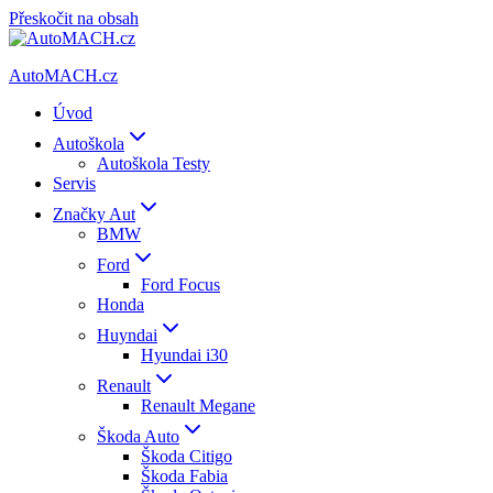
Přeskočit na obsah
AutoMACH.cz
Úvod
Autoškola
Autoškola Testy
Servis
Značky Aut
BMW
Ford
Ford Focus
Honda
Huyndai
Hyundai i30
Renault
Renault Megane
Škoda Auto
Škoda Citigo
Škoda Fabia