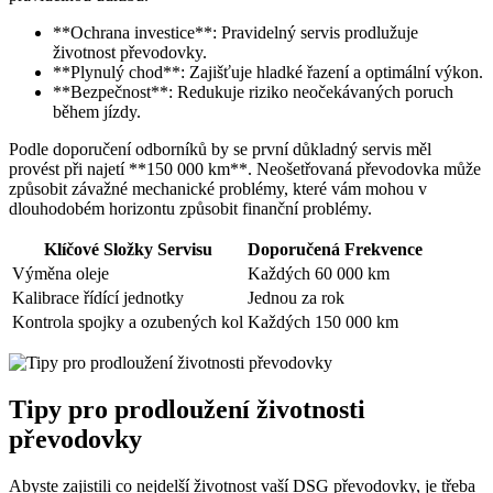
**Ochrana investice**: Pravidelný servis prodlužuje
životnost převodovky.
**Plynulý chod**: Zajišťuje hladké řazení a optimální výkon.
**Bezpečnost**: Redukuje riziko neočekávaných poruch
během jízdy.
Podle doporučení odborníků by se první důkladný servis měl
provést při najetí **150 000 km**. Neošetřovaná převodovka může
způsobit závažné mechanické problémy, které vám mohou v
dlouhodobém horizontu způsobit finanční problémy.
Klíčové Složky Servisu
Doporučená Frekvence
Výměna oleje
Každých 60 000 km
Kalibrace řídící jednotky
Jednou za rok
Kontrola spojky a ozubených kol
Každých 150 000 km
Tipy pro prodloužení životnosti
převodovky
Abyste zajistili co nejdelší životnost vaší DSG převodovky, je třeba