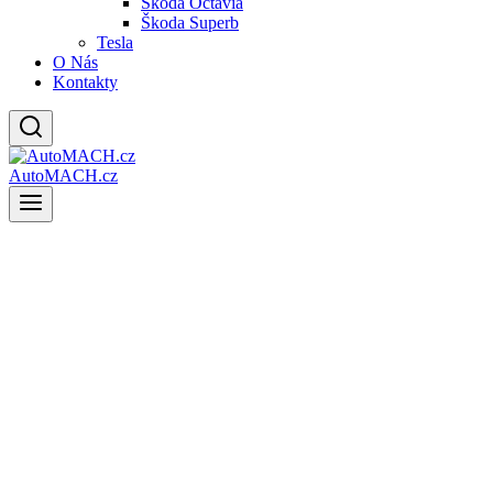
Škoda Octavia
Škoda Superb
Tesla
O Nás
Kontakty
AutoMACH.cz