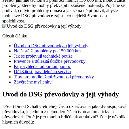
Přesto, jakmile tachometr překročí hranici 150 000 km, mohou začít
problémy, které by mohly překvapit i zkušené motoristy. Pojďme se
podívat, co tyto problémy obnáší a jak se na ně připravit, abyste
mohli své DSG převodovce zajistit co nejdelší životnost a
spolehlivost.
Obsah článku
Úvod do DSG převodovky a její výhody
Nejčastější problémy po 150 000 km
Jak se projevují technické potíže
Prevence a důležitá údržba převodovky
Kdy vyhledat odbornou pomoc
Důležitost pravidelného servisu
Tipy pro prodloužení životnosti převodovky
Závěrečné myšlenky
Úvod do DSG převodovky a její výhody
DSG (Direkt Schalt Getriebe), často označovaná jako dvouspojková
převodovka, je jedním z nejmodernějších typů automatických
převodovek. Proč je pro mnoho řidičů tak atraktivní? Zde je několik
hlavních důvodů: