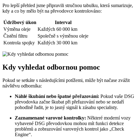
Pro lepší přehled jsme připravili stručnou tabulku, která sumarizuje,
kdy a co by mělo být na převodovce kontrolováno:
Údržbový úkon
Interval
Výměna oleje
Každých 60 000 km
Čistění filtru
Společně s výměnou oleje
Kontrola spojky
Každých 30 000 km
Kdy vyhledat odbornou pomoc
Pokud se setkáte s následujícími potížemi, může být načase zvážit
návštěvu odborníka:
Náhlé škubání nebo špatné přeřazování:
Pokud vaše DSG
převodovka začne škubat při přeřazování nebo se nedaří
pohodlně řadit, je to jasný signál k zásahu specialisty.
Zaznamenané varovné kontrolky:
Některé moderní vozy
vybavené DSG převodovkou mohou mít funkci detekce
problémů a zobrazování varovných kontrol jako „Check
Engine“.