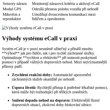
Senzory nárazu
Monitorují nárazová kritéria a aktivují eCall
Modul GPS
Odesílá přesnou polohu vozidla při nehodě
Mikrofon a
Umožňují dvoucestnou komunikaci mezi
reproduktor
řidičem a operátorem
Výhody systému eCall v praxi
Systém eCall je v praxi nesmírně užitečný a přináší mnoho
**výhod** jak pro řidiče, tak i pro rychlé záchranné složky.
Optimalizuje **rychlost a efektivitu** při nutnosti poskytnutí
pomoci v případě vážných dopravních nehod. Mezi nejvýznamnější
přínosy patří:
Zrychlení reakční doby:
Automatické upozornění
záchranných služeb okamžitě po nehodě.
Úspora životů:
Rychlejší přístup k potřebné lékařské pomoci,
která může být rozhodující při těžkých zraněních.
Snížení dopadu nehod na dopravu:
Efektivnější řízení
dopravních situací, zkrácení doby blokování silnice.