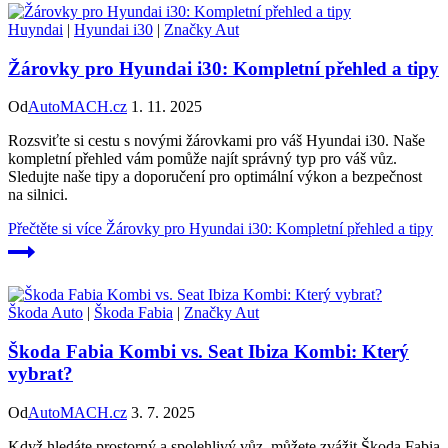
Huyndai
|
Hyundai i30
|
Značky Aut
Žárovky pro Hyundai i30: Kompletní přehled a tipy
Od
AutoMACH.cz
1. 11. 2025
Rozsviťte si cestu s novými žárovkami pro váš Hyundai i30. Naše
kompletní přehled vám pomůže najít správný typ pro váš vůz.
Sledujte naše tipy a doporučení pro optimální výkon a bezpečnost
na silnici.
Přečtěte si více
Žárovky pro Hyundai i30: Kompletní přehled a tipy
Škoda Auto
|
Škoda Fabia
|
Značky Aut
Škoda Fabia Kombi vs. Seat Ibiza Kombi: Který
vybrat?
Od
AutoMACH.cz
3. 7. 2025
Když hledáte prostorný a spolehlivý vůz, můžete zvážit Škoda Fabia