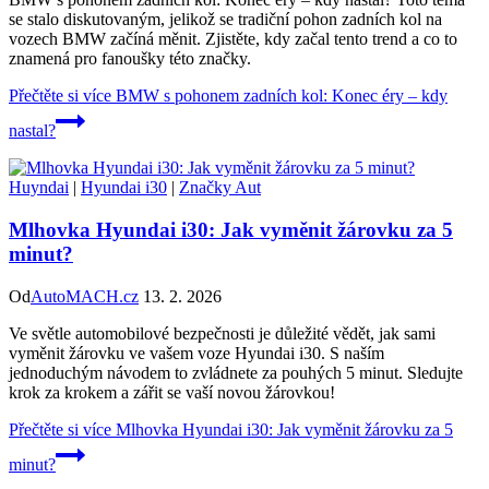
se stalo diskutovaným, jelikož se tradiční pohon zadních kol na
vozech BMW začíná měnit. Zjistěte, kdy začal tento trend a co to
znamená pro fanoušky této značky.
Přečtěte si více
BMW s pohonem zadních kol: Konec éry – kdy
nastal?
Huyndai
|
Hyundai i30
|
Značky Aut
Mlhovka Hyundai i30: Jak vyměnit žárovku za 5
minut?
Od
AutoMACH.cz
13. 2. 2026
Ve světle automobilové bezpečnosti je důležité vědět, jak sami
vyměnit žárovku ve vašem voze Hyundai i30. S naším
jednoduchým návodem to zvládnete za pouhých 5 minut. Sledujte
krok za krokem a zářit se vaší novou žárovkou!
Přečtěte si více
Mlhovka Hyundai i30: Jak vyměnit žárovku za 5
minut?