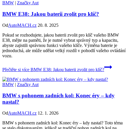
BMW
|
Značky Aut
BMW E38: Jakou baterii zvolit pro klíč?
Od
AutoMACH.cz
20. 8. 2025
Pokud se rozhodujete, jakou baterii zvolit pro klíč vašeho BMW
E38, mějte na paměti, že je nutné vybrat správný typ a kapacitu,
abyste zajistili správnou funkci vašeho klíče. Výměna baterie je
jednoduchá, ale může udělat velký rozdíl v pohodlí vašeho ovládání
vozu.
Přečtěte si více
BMW E38: Jakou baterii zvolit pro klíč?
BMW
|
Značky Aut
BMW s pohonem zadních kol: Konec éry – kdy
nastal?
Od
AutoMACH.cz
12. 1. 2026
BMW s pohonem zadních kol: Konec éry – kdy nastal? Toto téma
se stalo diskutovaným, jelikož se tradiční pohon zadních kol na