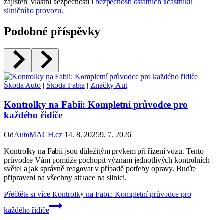
zajištění vlastní bezpečnosti i
bezpečnosti ostatních účastníků
silničního provozu
.
Podobné příspěvky
Škoda Auto
|
Škoda Fabia
|
Značky Aut
Kontrolky na Fabii: Kompletní průvodce pro
každého řidiče
Od
AutoMACH.cz
14. 8. 2025
9. 7. 2026
Kontrolky na Fabii jsou důležitým prvkem při řízení vozu. Tento
průvodce Vám pomůže pochopit význam jednotlivých kontrolních
světel a jak správně reagovat v případě potřeby opravy. Buďte
připraveni na všechny situace na silnici.
Přečtěte si více
Kontrolky na Fabii: Kompletní průvodce pro
každého řidiče