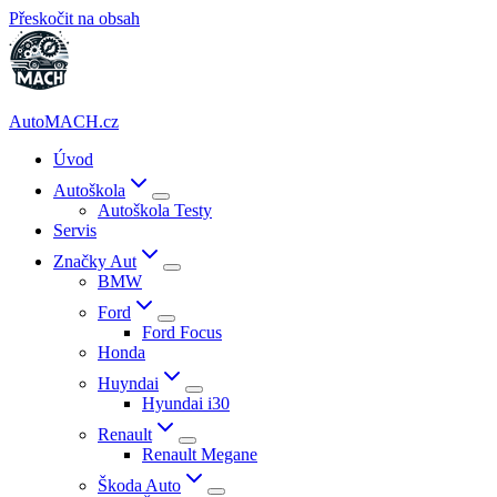
Přeskočit na obsah
AutoMACH.cz
Úvod
Autoškola
Autoškola Testy
Servis
Značky Aut
BMW
Ford
Ford Focus
Honda
Huyndai
Hyundai i30
Renault
Renault Megane
Škoda Auto