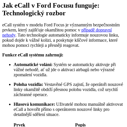
Jak eCall v Ford Focusu funguje:
Technologický rozbor
eCall systém v modelu Ford Focus je významným bezpečnostním
prvkem, který zajišťuje okamžitou pomoc v
případě dopravní
nehody
. Tato technologie automaticky informuje nouzovou linku,
pokud dojde k vážné kolizi, a poskytuje klíčové informace, které
mohou pomoci rychleji a přesněji reagovat.
Funkce eCall systému zahrnují:
Automatické volání:
Systém se automaticky aktivuje při
vážné nehodě, ať už jde o aktivaci airbagů nebo výrazné
zpomalení vozidla.
Poloha vozidla:
Vestavěné GPS zajistí, že operátoři nouzové
linky okamžitě obdrží přesnou polohu vozidla, což urychlí
záchranné operace.
Hlasová komunikace:
Uživatelé mohou manuálně aktivovat
eCall a hovořit přímo s operátorem nouzové linky pro
detailnější sdělení situace.
Prvek
Popis