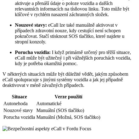
aktivuje a přenáší údaje o poloze vozidla a dalších
relevantních informacích na tísňovou linku. Toto může být
klíčové v rychlém nasazení záchranných složek.
Nouzové stavy:
eCall lze také manuálně aktivovat v
případech zdravotní nouze, kdy cestující není schopen
pokračovat. Stačí stisknout SOS tlačítko, které najdete u
stropní konzoly.
Porucha vozidla:
I když primárně určený pro těžší situace,
eCall může být užitečný i při vážnějších poruchách vozidla,
kdy je potřeba okamžitá pomoc.
V některých situacích může být důležité vědět, jakým způsobem
eCall spolupracuje s jinými systémy vozidla a jak jej případně
deaktivovat v méně závažných případech.
Situace
Verze použití
Autonehoda
Automatické
Nouzové stavy
Manuální (SOS tlačítko)
Porucha vozidla
Manuální (Možná, SOS tlačítko)