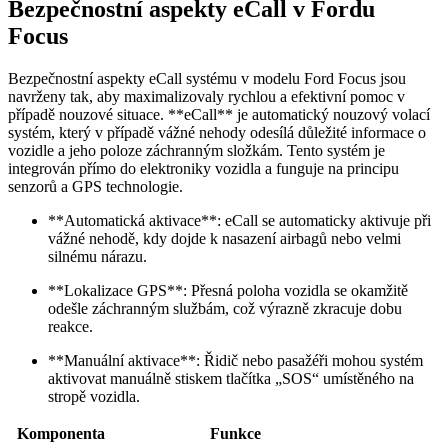
Bezpečnostní aspekty eCall v Fordu
Focus
Bezpečnostní aspekty eCall systému v modelu Ford Focus jsou
navrženy tak, aby maximalizovaly rychlou a efektivní pomoc v
případě nouzové situace. **eCall** je automatický nouzový volací
systém, který v případě vážné nehody odesílá důležité informace o
vozidle a jeho poloze záchranným složkám. Tento systém je
integrován přímo do elektroniky vozidla a funguje na principu
senzorů a GPS technologie.
**Automatická aktivace**: eCall se automaticky aktivuje při
vážné nehodě, kdy dojde k nasazení airbagů nebo velmi
silnému nárazu.
**Lokalizace GPS**: Přesná poloha vozidla se okamžitě
odešle záchranným službám, což výrazně zkracuje dobu
reakce.
**Manuální aktivace**: Řidič nebo pasažéři mohou systém
aktivovat manuálně stiskem tlačítka „SOS“ umístěného na
stropě vozidla.
Komponenta
Funkce