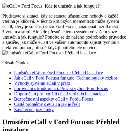
Představte si situaci, kdy se stanete účastníkem nehody a každá
vteřina je klíčová. V těchto kritických momentech může systém
eCall, který je součástí vozu Ford Focus, znamenat rozdíl mezi
životem a smrtí. Ale kde přesně je tento systém ve vašem voze
umístěn a jak funguje? Ponořte se do našeho podrobného průvodce
a zjistěte, jak může eCall ve vašem automobilu zajistit rychlou a
efektivní pomoc, přesně když ji potřebujete nejvíce.
Obsah článku
Umístění eCall v Ford Focusu: Přehled instalace
Jak eCall v Ford Focusu funguje: Technologický rozbor
Výhody systému eCall v praxi
Porovnání s konkurencí: Proč si vybrat Ford Focus
Doporučení pro použití eCall v různých situacích
Bezpečnostní aspekty eCall v Fordu Focus
Časté problémy s eCall a jak je řešit
Závěrečné poznámky
Umístění eCall v Ford Focusu: Přehled
instalace