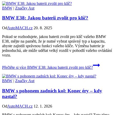
BMW
|
Značky Aut
BMW E38: Jakou baterii zvolit pro klíč?
Od
AutoMACH.cz
20. 8. 2025
Pokud se rozhodujete, jakou baterii zvolit pro klíč vašeho BMW
E38, mějte na paměti, že je nutné vybrat správný typ a kapacitu,
abyste zajistili správnou funkci vašeho klíče. Výměna baterie je
jednoduchá, ale může udělat velký rozdíl v pohodlí vašeho ovládání
vozu.
Přečtěte si více
BMW E38: Jakou baterii zvolit pro klíč?
BMW
|
Značky Aut
BMW s pohonem zadních kol: Konec éry – kdy
nastal?
Od
AutoMACH.cz
12. 1. 2026
BMW s pohonem zadních kol: Konec éry – kdy nastal? Toto téma