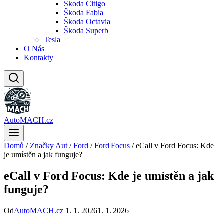
Škoda Citigo
Škoda Fabia
Škoda Octavia
Škoda Superb
Tesla
O Nás
Kontakty
AutoMACH.cz
Domů
/
Značky Aut
/
Ford
/
Ford Focus
/
eCall v Ford Focus: Kde
je umístěn a jak funguje?
eCall v Ford Focus: Kde je umístěn a jak
funguje?
Od
AutoMACH.cz
1. 1. 2026
1. 1. 2026