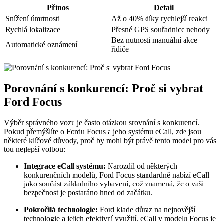
Přínos
Detail
Snížení úmrtnosti
Až o 40% díky rychlejší reakci
Rychlá lokalizace
Přesné GPS souřadnice nehody
Bez nutnosti manuální akce
Automatické oznámení
řidiče
Porovnání s konkurencí: Proč si vybrat
Ford Focus
Výběr správného vozu je často otázkou srovnání s konkurencí.
Pokud přemýšlíte o Fordu Focus a jeho systému eCall, zde jsou
některé klíčové důvody, proč by mohl být právě tento model pro vás
tou nejlepší volbou:
Integrace eCall systému:
Narozdíl od některých
konkurenčních modelů, Ford Focus standardně nabízí eCall
jako součást základního vybavení, což znamená, že o vaši
bezpečnost je postaráno hned od začátku.
Pokročilá technologie:
Ford klade důraz na nejnovější
technologie a jejich efektivní využití. eCall v modelu Focus je