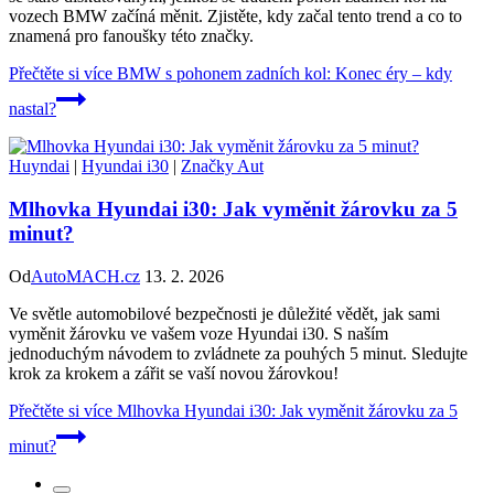
vozech BMW začíná měnit. Zjistěte, kdy začal tento trend a co to
znamená pro fanoušky této značky.
Přečtěte si více
BMW s pohonem zadních kol: Konec éry – kdy
nastal?
Huyndai
|
Hyundai i30
|
Značky Aut
Mlhovka Hyundai i30: Jak vyměnit žárovku za 5
minut?
Od
AutoMACH.cz
13. 2. 2026
Ve světle automobilové bezpečnosti je důležité vědět, jak sami
vyměnit žárovku ve vašem voze Hyundai i30. S naším
jednoduchým návodem to zvládnete za pouhých 5 minut. Sledujte
krok za krokem a zářit se vaší novou žárovkou!
Přečtěte si více
Mlhovka Hyundai i30: Jak vyměnit žárovku za 5
minut?