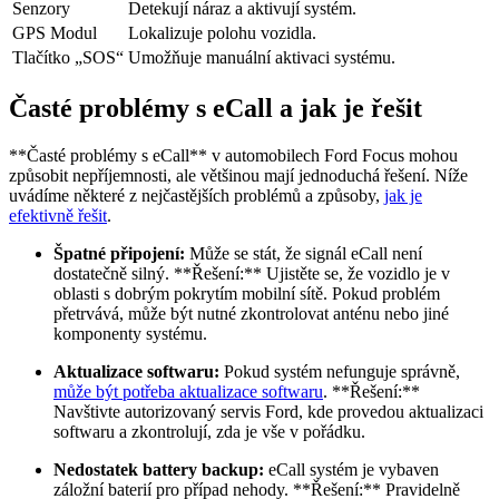
Senzory
Detekují náraz a aktivují systém.
GPS Modul
Lokalizuje polohu vozidla.
Tlačítko „SOS“
Umožňuje manuální aktivaci systému.
Časté problémy s eCall a jak je řešit
**Časté problémy s eCall** v automobilech Ford Focus mohou
způsobit nepříjemnosti, ale většinou mají jednoduchá řešení. Níže
uvádíme některé z nejčastějších problémů a způsoby,
jak je
efektivně řešit
.
Špatné připojení:
Může se stát, že signál eCall není
dostatečně silný. **Řešení:** Ujistěte se, že vozidlo je v
oblasti s dobrým pokrytím mobilní sítě. Pokud problém
přetrvává, může být nutné zkontrolovat anténu nebo jiné
komponenty systému.
Aktualizace softwaru:
Pokud systém nefunguje správně,
může být potřeba aktualizace softwaru
. **Řešení:**
Navštivte autorizovaný servis Ford, kde provedou aktualizaci
softwaru a zkontrolují, zda je vše v pořádku.
Nedostatek battery backup:
eCall systém je vybaven
záložní baterií pro případ nehody. **Řešení:** Pravidelně