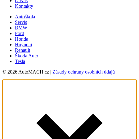
O Nás
Kontakty
Autoškola
Servis
BMW
Ford
Honda
Huyndai
Renault
Škoda Auto
Tesla
© 2026 AutoMACH.cz |
Zásady ochrany osobních údajů