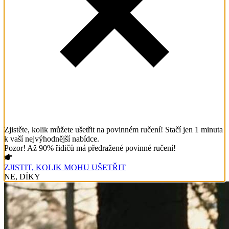
Zjistěte, kolik můžete ušetřit na povinném ručení! Stačí jen 1 minuta
k vaší nejvýhodnější nabídce.
Pozor! Až 90% řidičů má předražené povinné ručení!
ZJISTIT, KOLIK MOHU UŠETŘIT
NE, DÍKY