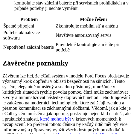
kontrolujte stav záložní baterie při servisních prohlídkách a v
případě potřeby ji nechte vyměnit.
Problém
Možné řešení
Špatné připojení
Zkontrolujte mobilní síť a anténu
Potřeba aktualizace
Navštivte autorizovaný servis
softwaru
Pravidelně kontrolujte a měňte při
Nepotřebná záložní baterie
potřebě
Závěrečné poznámky
Závěrem lze říci, že eCall systém v modelu Ford Focus představuje
významný krok dopředu v oblasti bezpečnosti na silnicích. Tento
systém, elegantně umístěný a snadno přístupný, umožňuje v
kritických situacích rychle povolat pomoc, čímž může zachraňovat
životy a minimalizovat následky dopravních nehod. Jeho fungování
je založeno na moderních technologiích, které zajišťují rychlou a
přesnou komunikaci se záchrannými složkami. Vědomí, jak a kde je
eCall systém umístěn a jak operuje, poskytuje nejen klid na duši, ale
i praktické znalosti,
které mohou být
v krizových momentech k
nezaplacení. Po přečtení tohoto článku by každý řidič měl být více
informovaný a připravený využít všech dostupných prostředků k