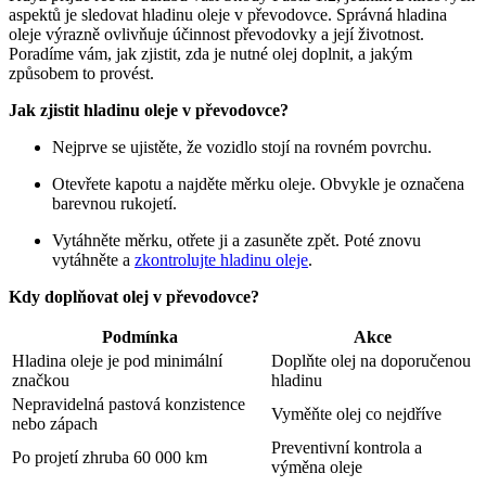
aspektů je sledovat hladinu oleje⁣ v převodovce. Správná hladina‍
oleje ⁤výrazně ⁣ovlivňuje účinnost ⁣převodovky a její životnost.
Poradíme vám, jak zjistit, zda ⁤je​ nutné‍ olej doplnit,⁢ a ‌jakým
způsobem ‌to provést.
Jak zjistit hladinu oleje ‍v převodovce?
Nejprve⁢ se⁤ ujistěte, že vozidlo⁤ stojí na⁢ rovném povrchu.
Otevřete kapotu ​a najděte měrku oleje. Obvykle je⁤ označena
barevnou rukojetí.
Vytáhněte‌ měrku, ⁢otřete ⁢ji‍ a zasuněte‌ zpět. Poté znovu
vytáhněte a‍
zkontrolujte hladinu oleje
.
Kdy doplňovat olej ⁤v‌ převodovce?
Podmínka
Akce
Hladina ⁣oleje je pod minimální⁤
Doplňte ‍olej na doporučenou
značkou
hladinu
Nepravidelná pastová konzistence
Vyměňte olej⁣ co nejdříve
nebo zápach
Preventivní​ kontrola a‍
Po projetí‌ zhruba ‍60 000 km
výměna oleje