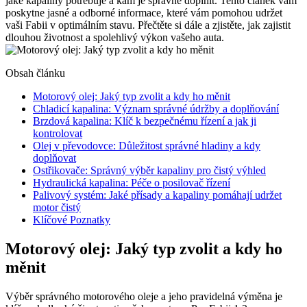
⁣jaké kapaliny potřebuje⁤ a ⁤kam ‌je ‌správně doplnit. Tento článek ‌vám‍
poskytne jasné a odborné informace, ⁤které vám ⁣pomohou‍ udržet ​
vaši Fabii ⁣v optimálním stavu. Přečtěte si dále a zjistěte,⁢ jak zajistit
dlouhou ‍životnost​ a spolehlivý výkon vašeho auta.
Obsah článku
Motorový olej: Jaký typ zvolit a​ kdy ho měnit
Chladicí kapalina: ⁣Význam‌ správné údržby a⁢ doplňování
Brzdová⁤ kapalina: Klíč k⁢ bezpečnému řízení a jak ji
kontrolovat
Olej ​v převodovce: Důležitost‍ správné hladiny a kdy
doplňovat
Ostřikovače: Správný⁤ výběr kapaliny pro čistý ‌výhled
Hydraulická ‍kapalina: Péče o ⁤posilovač řízení
Palivový ‌systém: Jaké přísady‌ a kapaliny⁣ pomáhají udržet
motor čistý
Klíčové Poznatky
Motorový olej: Jaký typ zvolit a​ kdy ho
měnit
Výběr‍ správného motorového oleje a jeho ⁢pravidelná výměna ⁤je