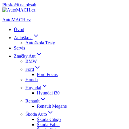
Přeskočit na obsah
AutoMACH.cz
Úvod
Autoškola
Autoškola Testy
Servis
Značky Aut
BMW
Ford
Ford Focus
Honda
Huyndai
Hyundai i30
Renault
Renault Megane
Škoda Auto
Škoda Citigo
Škoda Fabia