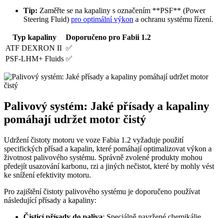
Tip:
Zaměřte se​ na⁤ kapaliny ⁤s ‌označením **PSF** (Power
Steering Fluid)
pro optimální ‍výkon
a ochranu systému ​řízení.
Typ kapaliny
Doporučeno pro Fabii 1.2
ATF DEXRON II
✅
PSF-LHM+ Fluids
✅
Palivový ‌systém: Jaké přísady‌ a kapaliny⁣
pomáhají udržet motor čistý
Udržení čistoty motoru ve voze⁣ Fabia 1.2⁤ vyžaduje použití​
specifických ⁣přísad a kapalin, které pomáhají optimalizovat výkon a
životnost palivového systému. Správně zvolené produkty mohou ​
předejít usazování karbonu, rzi a jiných nečistot,​ které by mohly vést
ke ​snížení efektivity ⁤motoru.
Pro zajištění čistoty ⁣palivového⁢ systému ​je⁢ doporučeno používat
následující přísady a kapaliny:
Čisticí přísady do paliva
: ‌Speciálně navržené‍ chemikálie,⁢