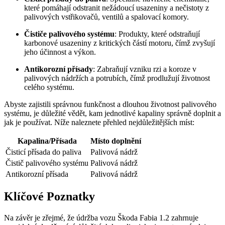
které pomáhají odstranit nežádoucí usazeniny a‍ nečistoty z⁤
palivových vstřikovačů, ventilů a spalovací komory.
Čističe palivového‌ systému
:‌ Produkty, ‌které odstraňují
karbonové usazeniny z ‌kritických částí motoru, čímž zvyšují
jeho účinnost a ⁢výkon.
Antikorozní ‌přísady
: Zabraňují vzniku rzi‌ a koroze v
palivových nádržích a potrubích, čímž prodlužují životnost
celého systému.
Abyste​ zajistili správnou funkčnost a​ dlouhou​ životnost palivového⁣
systému,​ je⁢ důležité vědět, kam ‍jednotlivé ‍kapaliny​ správně doplnit a
‍jak je ⁣používat. Níže ⁣naleznete přehled⁢ nejdůležitějších ​míst:
Kapalina/Přísada
Místo‍ doplnění
Čisticí přísada do‌ paliva
Palivová nádrž
Čistič palivového systému
Palivová nádrž
Antikorozní přísada
Palivová nádrž
Klíčové Poznatky
Na závěr je zřejmé,‌ že⁢ údržba vozu Škoda​ Fabia 1.2 zahrnuje