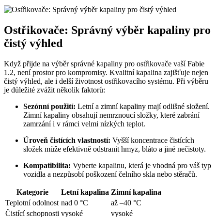
Ostřikovače: Správný⁤ výběr kapaliny pro
čistý ‌výhled
Když přijde na‍ výběr správné kapaliny⁢ pro ostřikovače‌ vaší Fabie
1.2, není prostor pro kompromisy. Kvalitní kapalina ⁤zajišťuje nejen
čistý⁢ výhled, ale ​i ‍delší životnost ​ostřikovacího systému. Při výběru‍
je ‌důležité zvážit‌ několik ‍faktorů:
Sezónní ‌použití:
⁣Letní a zimní kapaliny⁢ mají odlišné složení.
Zimní kapaliny obsahují ‌nemrznoucí složky, které zabrání
zamrzání i v ‌rámci​ velmi nízkých teplot.
Úroveň čistících ‌vlastností:
Vyšší koncentrace čistících
složek může efektivně ⁢odstranit hmyz, bláto ​a ⁤jiné nečistoty.
Kompatibilita:
Vyberte kapalinu, ⁣která ‍je vhodná pro váš typ
vozidla a nezpůsobí​ poškození ⁤čelního skla nebo stěračů.
Kategorie
Letní kapalina
Zimní kapalina
Teplotní odolnost
nad⁣ 0 °C
až –40 °C
Čistící schopnosti
vysoké
vysoké