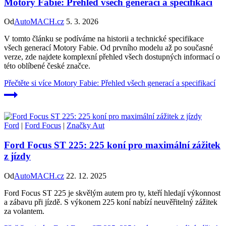
Motory Fabie: Přehled všech generací a specifikací
Od
AutoMACH.cz
5. 3. 2026
V tomto článku se podíváme na historii a technické specifikace
všech generací Motory Fabie. Od prvního modelu až po současné
verze, zde najdete komplexní přehled všech dostupných informací o
této oblíbené české značce.
Přečtěte si více
Motory Fabie: Přehled všech generací a specifikací
Ford
|
Ford Focus
|
Značky Aut
Ford Focus ST 225: 225 koní pro maximální zážitek
z jízdy
Od
AutoMACH.cz
22. 12. 2025
Ford Focus ST 225 je skvělým autem pro ty, kteří hledají výkonnost
a zábavu při jízdě. S výkonem 225 koní nabízí neuvěřitelný zážitek
za volantem.