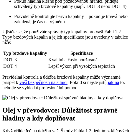
Pokud ⁣hladina klesne pod požadovanou hranici, ⁢přidejte
⁢schválený typ brzdové kapaliny ⁣(např. DOT ‌3 ‌nebo DOT 4).
Pravidelně⁢ kontrolujte⁤ barvu ⁢kapaliny –⁣ pokud ​je tmavá nebo
zakalená, je⁣ čas na ⁢výměnu.
Ujistěte se, že používáte správný⁢ typ⁤ kapaliny pro vaši Fabii 1.2.
Typy‌ brzdových kapalin‍ a jejich specifikace jsou⁢ uvedeny v tabulce
níže:
Typ⁤ brzdové kapaliny
Specifikace
DOT ​3
Kvalitní⁣ a ‌často používaná
DOT 4
Lepší výkon ‌při vysokých‌ teplotách
Pravidelná kontrola a údržba brzdové kapaliny může významně
přispět k
vaší bezpečnosti na silnici
. Pokud si nejste jistí,
jak na
to,
nebojte​ se vyhledat ‍profesionální pomoc.
Olej ​v převodovce: Důležitost‍ správné
hladiny a kdy doplňovat
Když ​přijde řeč na údržbu vaší Škody Fabia 1.2, ‌jedním z ​klíčových