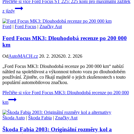
Přečtěte si více
Ford Focus ST 225: 225 koní pro maximální zážitek
z jízdy
Ford
|
Ford Focus
|
Značky Aut
Ford Focus MK3: Dlouhodobá recenze po 200 000
km
Od
AutoMACH.cz
20. 2. 2026
20. 2. 2026
„Ford Focus MK3: Dlouhodobá recenze po 200 000 km“ nabízí
náhled na spolehlivost a výkonnost tohoto vozu po dlouhodobém
používání. Zjistěte, co říkají majitelé o jejich zkušenostech s touto
populární automobilovou značkou.
Přečtěte si více
Ford Focus MK3: Dlouhodobá recenze po 200 000
km
Škoda Auto
|
Škoda Fabia
|
Značky Aut
Škoda Fabia 2003: Originální rozměry kol a