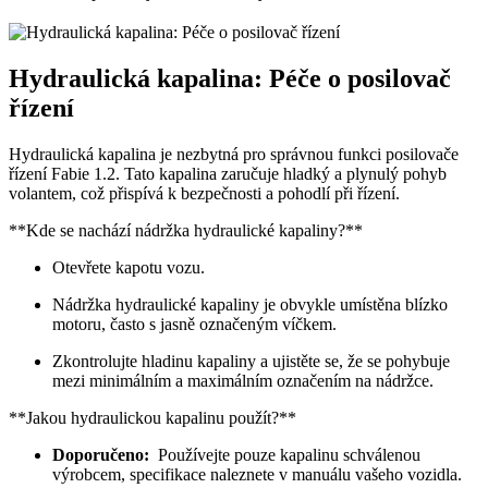
Hydraulická ‍kapalina: Péče o ⁤posilovač
řízení
Hydraulická kapalina je nezbytná pro správnou funkci ⁢posilovače
řízení Fabie 1.2. Tato ⁣kapalina zaručuje hladký ⁤a plynulý pohyb​
volantem, což ⁤přispívá k bezpečnosti a pohodlí při ⁣řízení.
**Kde se nachází⁢ nádržka hydraulické kapaliny?**
Otevřete kapotu vozu.
Nádržka hydraulické kapaliny‍ je obvykle umístěna blízko ​
motoru, často‍ s jasně ‍označeným víčkem.
Zkontrolujte ‌hladinu ⁣kapaliny ‌a ujistěte se, že se ⁤pohybuje
mezi minimálním‌ a ‍maximálním označením na nádržce.
**Jakou hydraulickou kapalinu použít?**
Doporučeno:
⁣ Používejte pouze kapalinu schválenou‌
výrobcem, specifikace ‌naleznete v ​manuálu vašeho ‌vozidla.