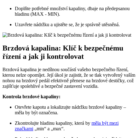
Doplňte potřebné množství⁢ kapaliny, dbaje‍ na předepsanou
⁢hladinu (MAX‌ -‍ MIN).
Uzavřete nádržku⁣ a ​ujistěte se, ‌že je správně utěsněná.
Brzdová⁤ kapalina: Klíč k⁢ bezpečnému
řízení a jak ji kontrolovat
Brzdová ‌kapalina je nedílnou součástí vašeho bezpečného řízení,
kterou nelze opomíjet. Její úkol je zajistit, že ‍se tlak vytvořený vaším
nohou na brzdový‍ pedál​ efektivně přenese na‌ brzdové destičky, což
zajišťuje spolehlivé⁢ a bezpečné ‍zastavení ⁢vozidla.
Kontrola brzdové kapaliny:
Otevřete kapotu a lokalizujte nádržku‌ brzdové kapaliny –
měla by⁢ být označena.
Zkontrolujte hladinu kapaliny, která​ by
měla být mezi
značkami
„min“⁤ a „max“.