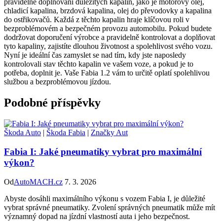
pravidelné doplňování důležitých⁣ kapalin, jako je motorový olej,
chladicí kapalina, brzdová ⁣kapalina, ‌olej‌ do převodovky a kapalina
do ostřikovačů.‍ Každá z těchto kapalin hraje klíčovou roli v
bezproblémovém ⁤a bezpečném ⁤provozu automobilu. Pokud budete
dodržovat doporučení výrobce a pravidelně kontrolovat ‌a doplňovat
tyto ⁣kapaliny, ‌zajistíte dlouhou životnost a spolehlivost svého vozu.
⁢Nyní je ideální čas zamyslet se nad⁣ tím, kdy jste naposledy
⁣kontrolovali stav ⁣těchto‍ kapalin ve vašem voze, a​ pokud je to
potřeba, doplnit je. Vaše Fabia 1.2 vám to určitě⁣ oplatí spolehlivou
službou a ‍bezproblémovou‍ jízdou.
Podobné příspěvky
Škoda Auto
|
Škoda Fabia
|
Značky Aut
Fabia I: Jaké pneumatiky vybrat pro maximální
výkon?
Od
AutoMACH.cz
7. 3. 2026
Abyste dosáhli maximálního výkonu s vozem Fabia I, je důležité
vybrat správné pneumatiky. Zvolení správných pneumatik může mít
významný dopad na jízdní vlastností auta i jeho bezpečnost.