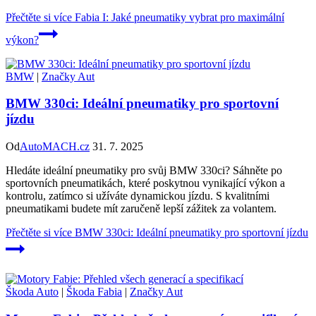
Přečtěte si více
Fabia I: Jaké pneumatiky vybrat pro maximální
výkon?
BMW
|
Značky Aut
BMW 330ci: Ideální pneumatiky pro sportovní
jízdu
Od
AutoMACH.cz
31. 7. 2025
Hledáte ideální pneumatiky pro svůj BMW 330ci? Sáhněte po
sportovních pneumatikách, které poskytnou vynikající výkon a
kontrolu, zatímco si užíváte dynamickou jízdu. S kvalitními
pneumatikami budete mít zaručeně lepší zážitek za volantem.
Přečtěte si více
BMW 330ci: Ideální pneumatiky pro sportovní jízdu
Škoda Auto
|
Škoda Fabia
|
Značky Aut