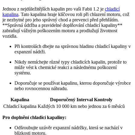
Jednou z nejdůležitějších kapalin pro vaši Fabii 1.2 je ⁣
chladicí
kapalina
. Tato ‍kapalina⁣ hraje klíčovou roli při chlazení motoru,⁢ což
⁢je nezbytné pro jeho správný chod⁣ a prevenci ⁣před přehřátím.
**Správná údržba‌ a pravidelné doplňování chladicí ‌kapaliny**
zabraňují vážným poškozením motoru a ​prodlužují životnost⁤
vozidla.
Při kontrolách dbejte‍ na správnou hladinu chladicí kapaliny​ v
⁢expanzní nádrži.
Nikdy nemíchejte ⁢různé typy chladicích kapalin,‌ protože to‍
může vést k chemické reakci a následnému ⁤poškození
systému.
Doporučuje se používat kapalinu, kterou ⁤doporučuje výrobce
⁢nebo ⁤rovnocennou náhradu.
Kapalina
Doporučený ⁢Interval Kontroly
Chladicí kapalina
Každých ⁤10 000 km nebo jednou za 6 měsíců
Pro doplnění⁢ chladicí kapaliny:
Odšroubujte uzávěr expanzní‌ nádržky, která‍ se⁣ nachází v⁤
blízkosti motoru.