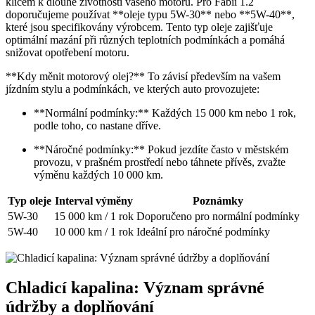
klíčem k dlouhé životnosti vašeho ‍motoru. Pro Fabii ​1.2
⁢doporučujeme používat ⁤**oleje ⁣typu ⁢5W-30** nebo⁣ **5W-40**,
které jsou specifikovány ‌výrobcem. Tento typ ⁤oleje zajišťuje
⁣optimální mazání při ‍různých teplotních podmínkách a ​pomáhá
snižovat⁢ opotřebení⁤ motoru.
**Kdy měnit motorový olej?**⁢ To závisí především na ⁢vašem
jízdním stylu a podmínkách, ve kterých auto⁢ provozujete:
**Normální⁤ podmínky:** ‌Každých⁢ 15 ⁢000 km nebo 1‍ rok,
podle toho, co nastane dříve.
**Náročné podmínky:** Pokud jezdíte často v městském
provozu, v prašném prostředí nebo táhnete přívěs, ‌zvažte
výměnu každých ⁣10 000 km.
Typ oleje
Interval výměny
Poznámky
5W-30
15 000 km ‍/ 1 rok
Doporučeno pro normální podmínky
5W-40
10 000 ⁤km / 1 ⁢rok
Ideální ⁣pro náročné⁤ podmínky
Chladicí kapalina: ⁣Význam‌ správné
údržby a⁢ doplňování