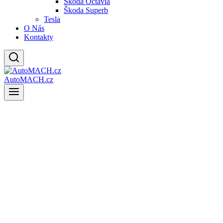
Škoda Octavia
Škoda Superb
Tesla
O Nás
Kontakty
AutoMACH.cz