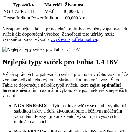
Typ svíčky
Materiál
Životnost
NGK ZFR5F-11
Měď
30,000 km
Denso Iridium Power
Iridium
100,000 km
Nezapomínejte také na pravidelné kontroly a výměny zapalovacích
svíček dle doporučení výrobce. Zanedbání této údržby může
výrazně snižovat výkon a
zvyšovat spotřebu paliva
.
Nejlepší typy svíček pro Fabia 1.4 16V
Výběr správných zapalovacích svíček pro motor vašeho vozu může
výrazně ovlivnit jeho výkon a slušnost. Pro motor 1. vozu Škoda
Fabia se doporučuje několik typů svíček, které zajistí
optimální
hoření směsi
a tím maximální výkon. Zde jsou některé z nejlepších
variant:
NGK BKR6EIX
– Tyto iridiové svíčky se chlubí vynikající
stabilitou jiskry a delší životností oproti běžným měděným
variantám. Poskytují konzistentní výkon i při vysokých
teplotách a tlacích.
Bosch FR7DC+
– Pokud preferujete tradiční měděné svíčky,