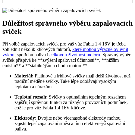
Důležitost správného výběru zapalovacích
svíček
Při volbě zapalovacích svíček pro váš vůz Fabia 1.4 16V je třeba
zohlednit několik klíčových faktorů,
které mohou výrazně ovlivnit
výkon
, spotřebu paliva i
celkovou životnost motoru
. Správný výběr
svíček přispívá ke **zvýšení spalovací účinnosti**, **nižším
emisím** a **stabilnějšímu chodu motoru**.
Materiál:
Platinové a iridiové svíčky mají delší životnost než
tradiční měděné svíčky. Také lépe odolávají vysokým
teplotám a nárazům.
Teplotní rozsah:
Svíčky s optimálním tepelným rozsahem
zajišťují správnou funkci za různých provozních podmínek,
což je pro vůz Fabia 1.4 16V klíčové.
Elektrody:
Dvojité nebo vícenásobné elektrody mohou
zajistit lepší zapalování směsi a tím i efektivnější spalování
paliva.