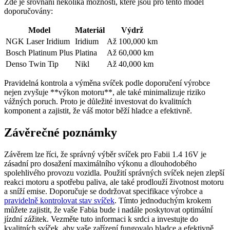
Zde je srovnání několika možností, které jsou pro tento model
doporučovány:
Model
Materiál
Výdrž
NGK Laser Iridium
Iridium
Až 100,000 km
Bosch Platinum Plus
Platina
Až 60,000 km
Denso Twin Tip
Nikl
Až 40,000 km
Pravidelná kontrola a výměna svíček podle doporučení výrobce
nejen zvyšuje **výkon motoru**, ale také minimalizuje riziko
vážných poruch. Proto je důležité investovat do kvalitních
komponent a zajistit, že váš motor běží hladce a efektivně.
Závěrečné poznámky
Závěrem lze říci, že správný výběr svíček pro Fabii 1.4 16V je
zásadní pro dosažení maximálního výkonu a dlouhodobého
spolehlivého provozu vozidla. Použití správných svíček nejen zlepší
reakci motoru a spotřebu paliva, ale také prodlouží životnost motoru
a sníží emise. Doporučuje se dodržovat specifikace výrobce a
pravidelně kontrolovat stav svíček
. Tímto jednoduchým krokem
můžete zajistit, že vaše Fabia bude i nadále poskytovat optimální
jízdní zážitek. Vezměte tuto informaci k srdci a investujte do
kvalitních svíček, aby vaše zařízení fungovalo hladce a efektivně.