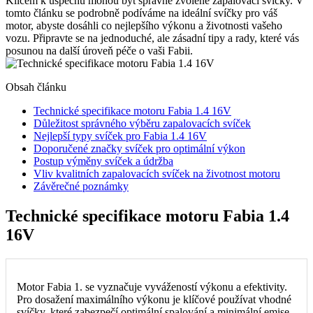
Klíčem k úspěchu mohou být správně zvolené zapalovací svíčky. V
tomto článku se podrobně podíváme na ideální svíčky pro váš
motor, abyste dosáhli co nejlepšího výkonu a životnosti vašeho
vozu. Připravte se na jednoduché, ale zásadní tipy a rady, které vás
posunou na další úroveň péče o vaši Fabii.
Obsah článku
Technické specifikace motoru Fabia 1.4 16V
Důležitost správného výběru zapalovacích svíček
Nejlepší typy svíček pro Fabia 1.4 16V
Doporučené značky svíček pro optimální výkon
Postup výměny svíček a údržba
Vliv kvalitních zapalovacích svíček na životnost motoru
Závěrečné poznámky
Technické specifikace motoru Fabia 1.4
16V
Motor Fabia 1. se vyznačuje vyvážeností výkonu a efektivity.
Pro dosažení maximálního výkonu je klíčové používat vhodné
svíčky, které zabezpečí optimální spalování a minimální emise.