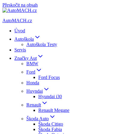
Přeskočit na obsah
AutoMACH.cz
Úvod
Autoškola
Autoškola Testy
Servis
Značky Aut
BMW
Ford
Ford Focus
Honda
Huyndai
Hyundai i30
Renault
Renault Megane
Škoda Auto
Škoda Citigo
Škoda Fabia