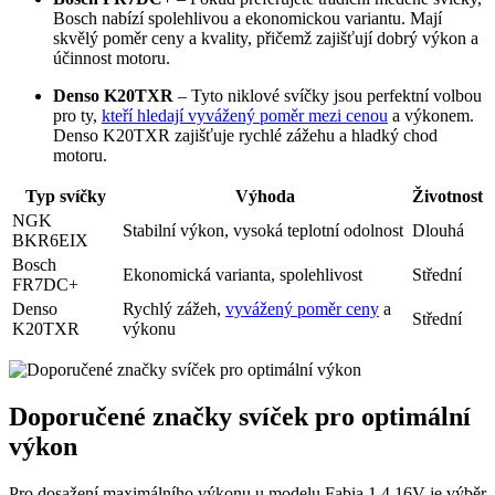
Bosch nabízí spolehlivou a ekonomickou variantu. Mají
skvělý poměr ceny a kvality, přičemž zajišťují dobrý výkon a
účinnost motoru.
Denso K20TXR
– Tyto niklové svíčky jsou perfektní volbou
pro ty,
kteří hledají vyvážený poměr mezi cenou
a výkonem.
Denso K20TXR zajišťuje rychlé zážehu a hladký chod
motoru.
Typ svíčky
Výhoda
Životnost
NGK
Stabilní výkon, vysoká teplotní odolnost
Dlouhá
BKR6EIX
Bosch
Ekonomická varianta, spolehlivost
Střední
FR7DC+
Denso
Rychlý zážeh,
vyvážený poměr ceny
a
Střední
K20TXR
výkonu
Doporučené značky svíček pro optimální
výkon
Pro dosažení maximálního výkonu u modelu Fabia 1.4 16V je výběr