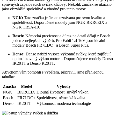
správných zapalovacích svíček klíčový. Několik značek se ukázalo
jako obzvláště spolehlivé a vhodné pro tento motor:
NGK:
Tato značka je široce uznávaná pro svou kvalitu a
spolehlivost. Doporučené modely jsou NGK BKR6EIX a
NGK TR5A-10.
Bosch:
Německá preciznost a důraz na detail dělají z Bosch
jeden z nejlepších výběrů. Pro Fabii 1.4 16V jsou ideální
modely Bosch FR7LDC+ a Bosch Super Plus.
Denso:
Denso nabízí vysoce výkonné svíčky, které zajišťují
optimalizovaný výkon motoru. Doporučujeme modely Denso
IK20TT a Denso K20TT.
Abychom vám pomohli s výběrem, připravili jsme přehlednou
tabulku:
Značka
Model
Výhody
NGK
BKR6EIX
Dlouhá životnost, skvělý výkon
Bosch
FR7LDC+
Spolehlivost, německá kvalita
Denso
IK20TT
Výkonnost, moderna technologie