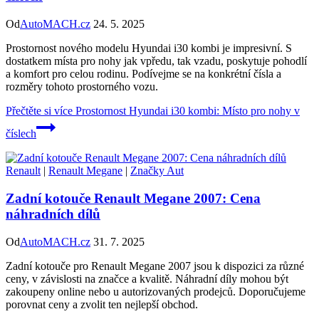
Od
AutoMACH.cz
24. 5. 2025
Prostornost nového modelu Hyundai i30 kombi je impresivní. S
dostatkem místa pro nohy jak vpředu, tak vzadu, poskytuje pohodlí
a komfort pro celou rodinu. Podívejme se na konkrétní čísla a
rozměry tohoto prostorného vozu.
Přečtěte si více
Prostornost Hyundai i30 kombi: Místo pro nohy v
číslech
Renault
|
Renault Megane
|
Značky Aut
Zadní kotouče Renault Megane 2007: Cena
náhradních dílů
Od
AutoMACH.cz
31. 7. 2025
Zadní kotouče pro Renault Megane 2007 jsou k dispozici za různé
ceny, v závislosti na značce a kvalitě. Náhradní díly mohou být
zakoupeny online nebo u autorizovaných prodejců. Doporučujeme
porovnat ceny a zvolit ten nejlepší obchod.