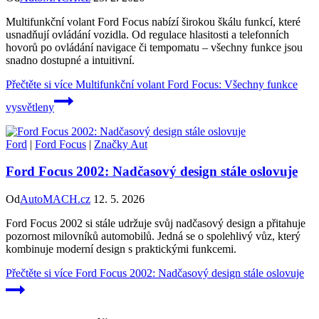
Multifunkční volant Ford Focus nabízí širokou škálu funkcí, které
usnadňují ovládání vozidla. Od regulace hlasitosti a telefonních
hovorů po ovládání navigace či tempomatu – všechny funkce jsou
snadno dostupné a intuitivní.
Přečtěte si více
Multifunkční volant Ford Focus: Všechny funkce
vysvětleny
Ford
|
Ford Focus
|
Značky Aut
Ford Focus 2002: Nadčasový design stále oslovuje
Od
AutoMACH.cz
12. 5. 2026
Ford Focus 2002 si stále udržuje svůj nadčasový design a přitahuje
pozornost milovníků automobilů. Jedná se o spolehlivý vůz, který
kombinuje moderní design s praktickými funkcemi.
Přečtěte si více
Ford Focus 2002: Nadčasový design stále oslovuje