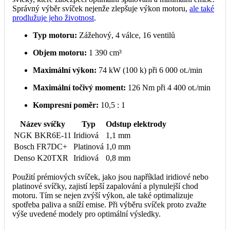
Správný výběr svíček nejenže zlepšuje výkon motoru,
ale také
prodlužuje jeho životnost
.
Typ motoru:
Zážehový, 4 válce, 16 ventilů
Objem motoru:
1 390 cm³
Maximální výkon:
74 kW (100 k) při 6 000 ot./min
Maximální točivý moment:
126 Nm při 4 400 ot./min
Kompresní poměr:
10,5 : 1
Název svíčky
Typ
Odstup elektrody
NGK BKR6E-11
Iridiová
1,1 mm
Bosch FR7DC+
Platinová
1,0 mm
Denso K20TXR
Iridiová
0,8 mm
Použití prémiových svíček, jako jsou například iridiové nebo
platinové svíčky, zajistí lepší zapalování a plynulejší chod
motoru. Tím se nejen zvýší výkon, ale také optimalizuje
spotřeba paliva a sníží emise. Při výběru svíček proto zvažte
výše uvedené modely pro optimální výsledky.