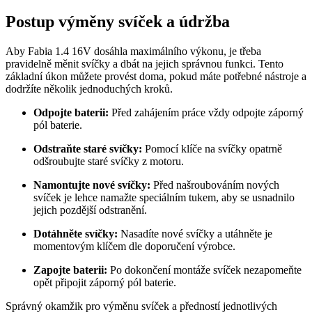
Postup výměny svíček a údržba
Aby Fabia 1.4 16V dosáhla maximálního výkonu, je třeba
pravidelně měnit svíčky a dbát na jejich správnou funkci. Tento
základní úkon můžete provést doma, pokud máte potřebné nástroje a
dodržíte několik jednoduchých kroků.
Odpojte baterii:
Před zahájením práce vždy odpojte záporný
pól baterie.
Odstraňte staré svíčky:
Pomocí klíče na svíčky opatrně
odšroubujte staré svíčky z motoru.
Namontujte nové svíčky:
Před našroubováním nových
svíček je lehce namažte speciálním tukem, aby se usnadnilo
jejich pozdější odstranění.
Dotáhněte svíčky:
Nasadíte nové svíčky a utáhněte je
momentovým klíčem dle doporučení výrobce.
Zapojte baterii:
Po dokončení montáže svíček nezapomeňte
opět připojit záporný pól baterie.
Správný okamžik pro výměnu svíček a předností jednotlivých