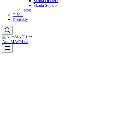
Škoda Octavia
Škoda Superb
Tesla
O Nás
Kontakty
AutoMACH.cz