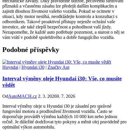
mechanické závady. Díky pravidelné údržbě, pečlivému sledování
⁢příznaků‌ a včasnému zásahu lze předejít‍ dalším⁢ komplikacím ‍a
zajistit dlouhou‌ životnost vašeho vozidla. Pokud se​ ocitnete v
situaci, kdy motor nestíhá, neodkládejte kontrolu a konzultaci s‍
odborníkem. Takové proaktivní přístupy⁤ nejenže ochrání vaše
investice, ale také ‍zlepší bezpečnost a pohodlnost ⁤vaší⁤ jízdy.
Nezapomeňte, že ‌každé auto potřebuje pozornost, a starost o⁤ něj se
vám vrátí ⁢v podobě spolehlivého a dobře fungujícího vozidla.
Podobné příspěvky
Huyndai
|
Hyundai i30
|
Značky Aut
Interval výměny oleje Hyundai i30: Vše, co musíte
vědět
Od
AutoMACH.cz
2. 3. 2026
9. 7. 2026
Interval výměny oleje u Hyundai i30 je zásadní pro správné
fungování motoru a prodloužení životnosti vozidla. Často se
doporučuje provádět výměnu každých 10 000 km nebo jednou
ročně. Je důležité dodržovat tyto pokyny a měnit olej pravidelně pro
optimální výkon automobilu.