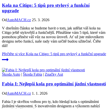
Kola na Citigo: 5 tipů pro stylový a funkční
upgrade
Od
AutoMACH.cz
25. 3. 2026
V dnešním článku se budeme bavit o tom, jak udělat váš kola na
Citigo ještě stylovější a funkčnější. Přinášíme vám 5 tipů, které vám
pomohou přinést váš vůz na novou úroveň. Ať už jste milovníkem
designu nebo funkcí, naše rady vám určitě budou užitečné. Čtěte
dál!
Přečtěte si více
Kola na Citigo: 5 tipů pro stylový a funkční upgrade
Škoda Auto
|
Škoda Fabia
|
Značky Aut
Fabia I: Nejlepší kola pro optimální jízdní vlastnosti
Od
AutoMACH.cz
1. 1. 2026
Fabia I je skvělou volbou pro ty, kdo hledají kola s optimálními
jízdními vlastnostmi. S inovativním designem a výkonem nabízí