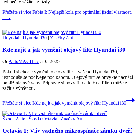
jedinečný zážitek z jízdy.
Přečtěte si více
Fabia I: Nejlepší kola pro optimální jízdní vlastnosti
Huyndai
|
Hyundai i30
|
Značky Aut
Kde najít a jak vyměnit olejový filtr Hyundai i30
Od
AutoMACH.cz
3. 6. 2025
Pokud si chcete vyměnit olejový filtr u vašeho Hyundai i30,
jednoduše se podívejte pod kapotu. Olejový filtr se obvykle nachází
poblíž olejové vany. Připravte si nový filtr a klíč na filtr a můžete
začít s výměnou.
Přečtěte si více
Kde najít a jak vyměnit olejový filtr Hyundai i30
Škoda Auto
|
Škoda Octavia
|
Značky Aut
Octavia 1: Vliv vadného mikrospínače zámku dveří