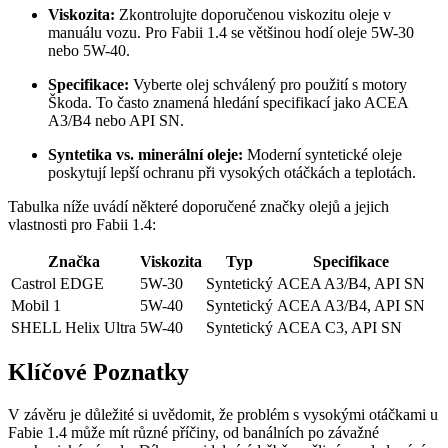
Viskozita:
Zkontrolujte doporučenou ‍viskozitu oleje v
manuálu vozu.⁤ Pro Fabii‍ 1.4 ⁢se většinou‍ hodí oleje 5W-30
nebo 5W-40.
Specifikace:
Vyberte olej schválený pro ‌použití⁣ s motory
Škoda. To často znamená hledání specifikací jako ‌ACEA
A3/B4 nebo API SN.
Syntetika vs.‌ minerální oleje:
​Moderní ⁤syntetické oleje
‌poskytují lepší ochranu ‍při vysokých otáčkách a teplotách.
Tabulka ⁤níže uvádí některé⁢ doporučené značky olejů a⁢ jejich
vlastnosti pro Fabii ​1.4:
Značka
Viskozita
Typ
Specifikace
Castrol EDGE
5W-30
Syntetický
ACEA⁢ A3/B4, API SN
Mobil 1
5W-40
Syntetický
ACEA‍ A3/B4,​ API⁢ SN
SHELL Helix Ultra
5W-40
Syntetický
ACEA‍ C3, API⁤ SN
Klíčové⁤ Poznatky
V závěru je důležité ⁣si uvědomit, ‍že⁤ problém s vysokými otáčkami u
Fabie‌ 1.4 může‌ mít ‍různé ⁢příčiny, od banálních po závažné‌