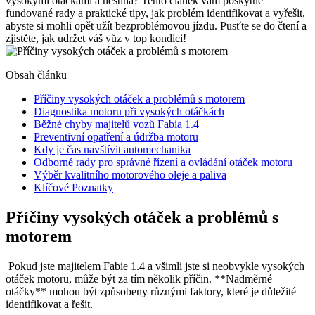
vysokými otáčkami a nestíhá? Tento článek vám poskytne
fundované rady a praktické tipy, ⁤jak problém identifikovat⁣ a ‍vyřešit,
abyste si‌ mohli opět ​užít bezproblémovou jízdu. Pusťte se do čtení a
‌zjistěte, jak udržet váš vůz v top kondici!
Obsah článku
Příčiny vysokých otáček ⁣a problémů ⁤s motorem
Diagnostika motoru při vysokých otáčkách
Běžné chyby majitelů vozů Fabia 1.4
Preventivní ​opatření‍ a údržba⁣ motoru
Kdy je čas⁤ navštívit automechanika
Odborné rady​ pro správné řízení a ovládání ​otáček motoru
Výběr kvalitního motorového oleje a paliva
Klíčové⁤ Poznatky
Příčiny vysokých otáček ⁣a problémů ⁤s
motorem
‌ Pokud‍ jste majitelem Fabie 1.4 a všimli jste si neobvykle‌ vysokých
‍otáček motoru, ‍může být za tím několik příčin. **Nadměrné
otáčky** mohou být ​způsobeny ⁢různými ‌faktory, ⁤které je důležité
identifikovat a řešit.