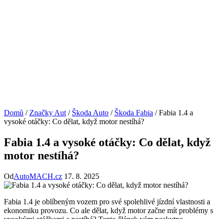
Domů
/
Značky Aut
/
Škoda Auto
/
Škoda Fabia
/
Fabia 1.4 a
vysoké otáčky: Co dělat, když motor nestíhá?
Fabia 1.4 a vysoké otáčky: Co dělat, když
motor nestíhá?
Od
AutoMACH.cz
17. 8. 2025
Fabia 1.4 je oblíbeným vozem pro své spolehlivé jízdní ‍vlastnosti a
ekonomiku provozu.‌ Co ale dělat, když motor začne ‍mít ⁣problémy s