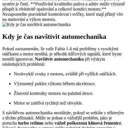
‌systém je čistý. **Používání kvalitního paliva⁢ a aditiv‌ může výrazně
přispět k‍ efektivitě spalování a ‍celkové kondici motoru.**
Nezapomeňte​ pravidelně kontrolovat⁢ i svíčky, které mají přímý vliv
na startování a výkon motoru.
Kdy je čas⁤ navštívit automechanika
Pokud zaznamenáte, že vaše Fabia 1.4 má problémy s vysokými
otáčkami a motor nestíhá, je několik klíčových signálů, které ⁣byste
neměli ignorovat.
Navštivte automechanika
při výskytu
následujících problémů:
Neobvyklé zvuky z motoru, zvláště při vyšších otáčkách.
Významný pokles výkonu během akcelerace.
Žhavení⁤ kontrolky motoru na palubní desce.
Motor se zahřívá rychleji ⁣než obvykle.
S ​návštěvou ⁢automechanika⁣ neotálejte, pokud se ​setkáte ‍s některým
z ‌těchto příznaků. Může se jednat o vážnější problém, jako je
porucha
turbo režimu
nebo
vážně ‌poškozená klínová řemenice
.