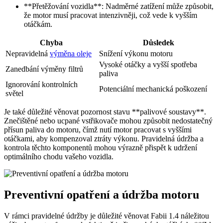
**Přetěžování vozidla**: Nadměrné zatížení ‌může způsobit,
že motor⁣ musí pracovat intenzivněji, což⁢ vede k vyšším
otáčkám.
Chyba
Důsledek
Nepravidelná
výměna oleje
Snížení výkonu motoru
Vysoké ‌otáčky a vyšší ⁣spotřeba
Zanedbání výměny filtrů
paliva
Ignorování kontrolních
Potenciální mechanická poškození
světel
Je také‍ důležité věnovat pozornost stavu **palivové soustavy**.
Znečištěné nebo ucpané vstřikovače​ mohou způsobit nedostatečný
přísun paliva do motoru, čímž nutí motor pracovat s vyššími
otáčkami, aby‍ kompenzoval ztráty ‌výkonu. Pravidelná ‍údržba a
kontrola těchto komponentů mohou výrazně přispět k udržení
optimálního chodu vašeho vozidla.
Preventivní ​opatření‍ a údržba⁣ motoru
V⁣ rámci pravidelné údržby ​je důležité věnovat Fabii 1.4 ‌náležitou