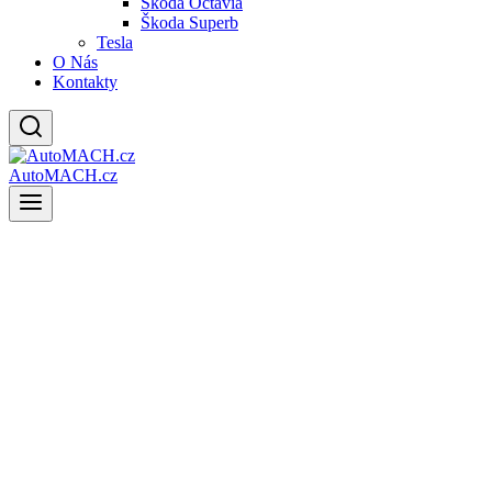
Škoda Octavia
Škoda Superb
Tesla
O Nás
Kontakty
AutoMACH.cz