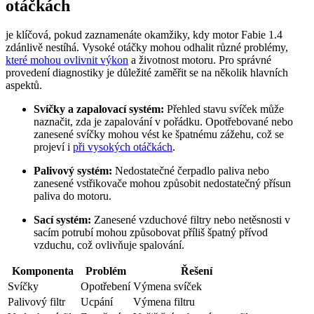
otáčkách
je ⁣klíčová, pokud zaznamenáte okamžiky, kdy motor Fabie 1.4
zdánlivě nestíhá. Vysoké otáčky mohou odhalit ⁢různé problémy,
které mohou ovlivnit výkon
a⁢ životnost motoru. Pro ⁣správné
provedení diagnostiky je důležité zaměřit se na‌ několik hlavních
aspektů.
Svíčky a zapalovací systém:
Přehled stavu svíček může
naznačit, zda⁤ je zapalování v pořádku. Opotřebované nebo
zanesené svíčky mohou vést‍ ke špatnému ​zážehu, což se
projeví‍ i
při‍ vysokých otáčkách
.
Palivový systém:
Nedostatečné čerpadlo paliva nebo
zanesené vstřikovače mohou způsobit nedostatečný přísun
paliva do motoru.
Sací systém:
Zanesené vzduchové filtry nebo netěsnosti v
sacím potrubí mohou způsobovat⁣ příliš ‌špatný přívod
vzduchu, což ovlivňuje ​spalování.
Komponenta
Problém
Řešení
Svíčky
Opotřebení
Výmena svíček
Palivový‍ filtr
Ucpání
Výmena filtru