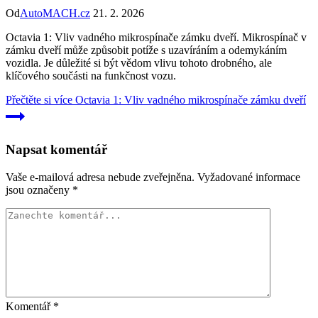
Od
AutoMACH.cz
21. 2. 2026
Octavia 1: Vliv vadného mikrospínače zámku dveří. Mikrospínač v
zámku dveří může způsobit potíže s uzavíráním a odemykáním
vozidla. Je důležité si být vědom vlivu tohoto drobného, ale
klíčového součásti na funkčnost vozu.
Přečtěte si více
Octavia 1: Vliv vadného mikrospínače zámku dveří
Napsat komentář
Vaše e-mailová adresa nebude zveřejněna.
Vyžadované informace
jsou označeny
*
Komentář
*