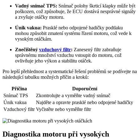
Vadný snímač TPS:
Snímač polohy škrticí⁤ klapky může být
poškozen, což způsobuje, ⁤že ECU dostává nesprávné signály
a zvyšuje otáčky motoru.
Únik vakua:
Prasklé nebo⁣ odpojené hadičky podtlaku
mohou způsobit zmatení systému řízení motoru, což ⁤vede k
vysokým otáčkám.
Znečištěný
vzduchový filtr
:
Zanesený filtr zabraňuje
správnému ⁢množství vzduchu vstoupit do motoru, což
ovlivňuje jeho výkon a stabilitu otáček.
Pro lepší přehlednost a systematické řešení⁤ problémů‍ se podívejte ⁤na
následující tabulku možných ‍příčin a kroků:
Příčina
Doporučení
Snímač TPS
Zkontrolujte a‍ vyměňte vadný snímač
Únik⁤ vakua
Najděte a opravte prasklé nebo odpojené hadičky
Vzduchový ⁣filtr
Vyčistěte⁢ nebo vyměňte filtr
Diagnostika motoru při vysokých