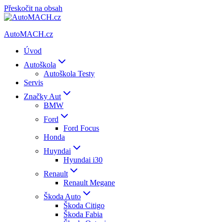
Přeskočit na obsah
AutoMACH.cz
Úvod
Autoškola
Autoškola Testy
Servis
Značky Aut
BMW
Ford
Ford Focus
Honda
Huyndai
Hyundai i30
Renault
Renault Megane
Škoda Auto
Škoda Citigo
Škoda Fabia