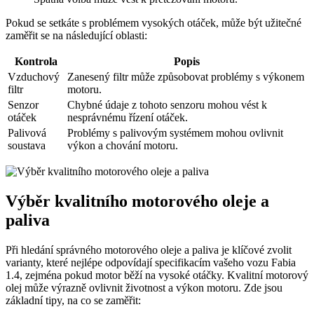
Pokud se setkáte s problémem vysokých otáček, může být ⁣užitečné
zaměřit se na následující oblasti:
Kontrola
Popis
Vzduchový
Zanesený filtr může způsobovat problémy s výkonem
filtr
motoru.
Senzor
Chybné údaje​ z tohoto senzoru⁤ mohou vést k
otáček
nesprávnému řízení otáček.
Palivová
Problémy s‌ palivovým systémem mohou ovlivnit
soustava
výkon a chování motoru.
Výběr kvalitního motorového oleje a
paliva
Při hledání⁢ správného motorového oleje a paliva je klíčové zvolit
varianty,​ které⁣ nejlépe ‍odpovídají⁤ specifikacím vašeho vozu Fabia
⁣1.4, zejména pokud motor běží‍ na vysoké otáčky. Kvalitní motorový
olej může výrazně ovlivnit životnost a výkon motoru. Zde‌ jsou
základní tipy,⁣ na co se zaměřit: