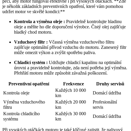
péči, aby motor‌ fungoval efektivně⁢ i‍ při vysokých otáčkách. **Zde‍
je několik ⁤základních preventivních opatření, které vám pomohou
udržet motor ve skvělé kondici:**
Kontrola a‍ výměna oleje :
Pravidelně⁢ kontrolujte hladinu
oleje a měňte⁤ ho dle⁢ doporučení⁣ výrobce. Čistý olej⁤ zajišťuje
hladký ‌chod motoru.
Vzduchový filtr :
Včasná výměna vzduchového filtru
⁣zajišťuje optimální přívod vzduchu do ‌motoru.⁣ Zanesený filtr
může omezit výkon a ‍zvýšit‌ spotřebu paliva.
Chladicí⁣ systém :
Udržujte chladicí kapalinu na optimální‌
úrovni a pravidelně kontrolujte, zda ​není potřeba její ⁢výměna.‌
Přehřátí ‍motoru může způsobit závažná ​poškození.
Preventivní​ opatření
Frekvence
Druhy servisů
Každých⁢ 10 000
Kontrola oleje
Domácí údržba
km
Výměna vzduchového
Každých 20 000
Profesionální
filtru
km
servis
Kontrola ⁣chladicího
Každých 30 000
Domácí ⁢údržba
systému
km
Při vysokých⁣ otáčkách ​motoru je také klíčové‌ zajistit, že palivový