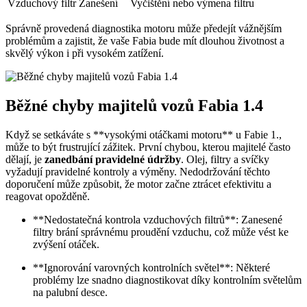
Vzduchový filtr
Zanešení
Vyčištění nebo výmena filtru
Správně provedená diagnostika motoru může předejít⁤ vážnějším‌
problémům a​ zajistit, že vaše Fabia bude mít dlouhou životnost a‌
skvělý⁤ výkon i při vysokém zatížení.
Běžné chyby majitelů vozů Fabia 1.4
Když se ​setkáváte s **vysokými otáčkami motoru** u Fabie 1.,
může⁣ to být frustrující zážitek. První chybou, kterou majitelé často
dělají, je
zanedbání pravidelné údržby
. Olej, filtry a svíčky
vyžadují pravidelné kontroly a výměny. Nedodržování těchto
doporučení může způsobit,⁣ že⁤ motor začne ztrácet efektivitu a
reagovat opožděně.
**Nedostatečná kontrola vzduchových filtrů**: Zanesené
filtry​ brání správnému ‌proudění vzduchu, což⁢ může vést ke
zvýšení ‌otáček.
**Ignorování varovných kontrolních světel**: Některé
problémy lze snadno diagnostikovat díky⁣ kontrolním ⁣světelům
na palubní desce.