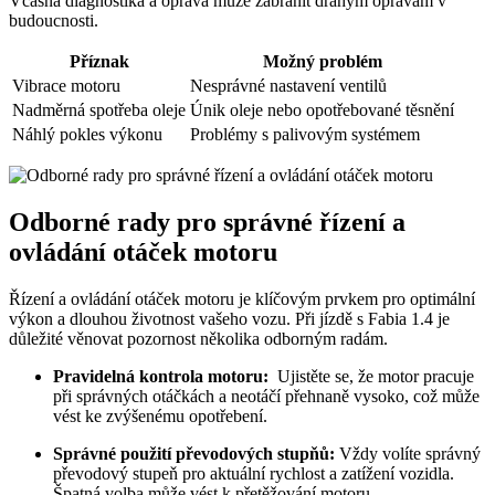
Včasná diagnostika a oprava může zabránit drahým opravám v
budoucnosti.
Příznak
Možný problém
Vibrace motoru
Nesprávné⁢ nastavení ventilů
Nadměrná spotřeba​ oleje
Únik ⁣oleje ‍nebo opotřebované ⁤těsnění
Náhlý pokles výkonu
Problémy s palivovým systémem
Odborné rady​ pro správné řízení a
ovládání ​otáček motoru
Řízení a ovládání otáček motoru je‌ klíčovým prvkem ⁢pro optimální
⁣výkon a dlouhou životnost vašeho vozu. Při jízdě s Fabia 1.4 je
důležité věnovat pozornost několika odborným radám.
Pravidelná kontrola motoru:
​ Ujistěte se, že motor pracuje
při⁢ správných otáčkách a neotáčí přehnaně vysoko, což může
vést ke zvýšenému opotřebení.
Správné použití převodových stupňů:
Vždy volíte správný
převodový stupeň pro aktuální rychlost a zatížení vozidla.
‍Špatná ⁣volba ​může vést k ‍přetěžování motoru.