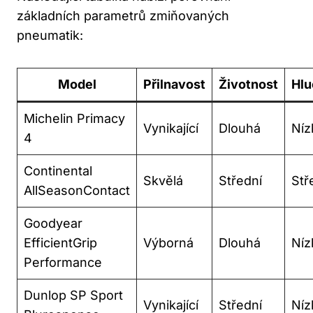
základních parametrů zmiňovaných
pneumatik:
Model
Přilnavost
Životnost
Hlu
Michelin Primacy
Vynikající
Dlouhá
Níz
4
Continental
Skvělá
Střední
Stř
AllSeasonContact
Goodyear
EfficientGrip
Výborná
Dlouhá
Níz
Performance
Dunlop SP Sport
Vynikající
Střední
Níz