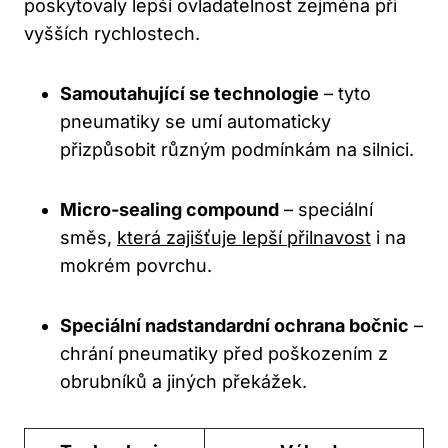
poskytovaly lepší ovladatelnost zejména při
vyšších rychlostech.
Samoutahující se technologie
– tyto
pneumatiky se umí automaticky
přizpůsobit různým podmínkám na silnici.
Micro-sealing compound
– speciální
směs,
která zajišťuje lepší přilnavost
i na
mokrém povrchu.
Speciální nadstandardní ochrana bočnic
–
chrání pneumatiky před poškozením z
obrubníků a jiných překážek.