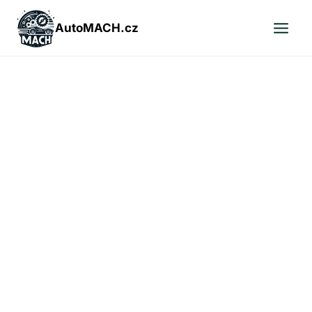
Přeskočit
na
AutoMACH.cz
obsah