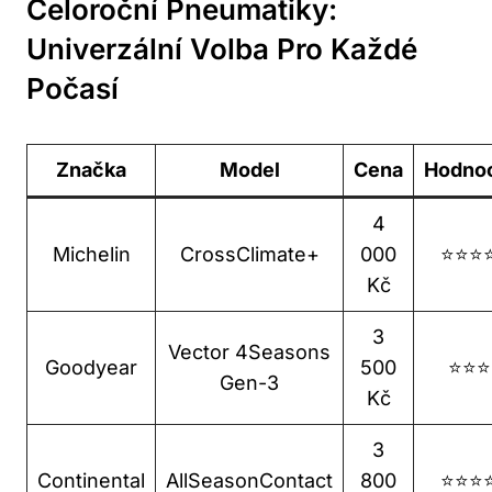
Celoroční Pneumatiky:
Univerzální Volba Pro Každé
Počasí
Značka
Model
Cena
Hodno
4
Michelin
CrossClimate+
000
⭐⭐⭐
Kč
3
Vector 4Seasons
Goodyear
500
⭐⭐⭐
Gen-3
Kč
3
Continental
AllSeasonContact
800
⭐⭐⭐