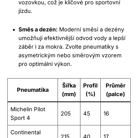
vozovkou, což je klíčové pro sportovní
jízdu.
Směs a dezén:
Moderní směsi a dezény
umožňují efektivnější odvod vody a lepší
záběr i za mokra. Zvolte pneumatiky s
asymetrickým nebo směrovým vzorem
pro optimální výkon.
Šířka
Profil
Průměr
Pneumatika
(mm)
(%)
(palce)
Michelin Pilot
205
45
16
Sport 4
Continental
215
40
17