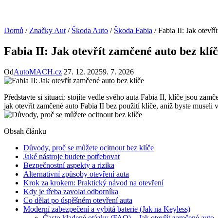
Domů
/
Značky Aut
/
Škoda Auto
/
Škoda Fabia
/
Fabia II: Jak otevř
Fabia II: Jak otevřít zamčené auto bez klí
Od
AutoMACH.cz
27. 12. 2025
9. 7. 2026
Představte si situaci: stojíte vedle svého auta Fabia II, klíče jsou z
jak otevřít zamčené auto Fabia II bez použití klíče, aniž byste museli v
Obsah článku
Důvody, proč se můžete ocitnout bez klíče
Jaké nástroje budete potřebovat
Bezpečnostní aspekty a rizika
Alternativní způsoby otevření auta
Krok za krokem: Praktický návod na otevření
Kdy je třeba zavolat odborníka
Co dělat po úspěšném otevření auta
Moderní zabezpečení a vybitá baterie (Jak na Keyless)
Často kladené otázky (FAQ) – Jak otevřít zamčené auto