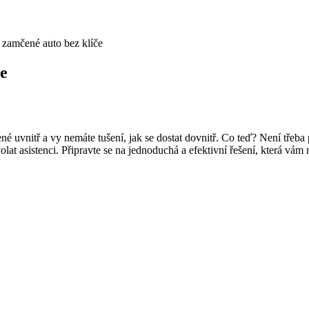
ít zamčené auto bez klíče
če
amčené uvnitř a vy nemáte tušení, jak se dostat dovnitř. Co teď? Není tř
olat asistenci. Připravte se na jednoduchá a efektivní řešení, která vám 