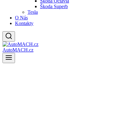
Škoda Octavia
Škoda Superb
Tesla
O Nás
Kontakty
AutoMACH.cz