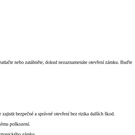
zatlačte nebo zatáhněte, dokud nezaznamenáte otevření zámku. Buďte
jistit bezpečné a správné otevření bez rizika dalších škod.
lému poškození.
ktronického zámku.