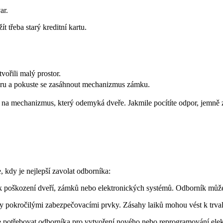
ar.
 třeba starý kreditní kartu.
vořili malý prostor.
oru a pokuste se zasáhnout mechanizmus zámku.
na mechanizmus, který odemyká dveře. Jakmile pocítíte odpor, jemně 
, kdy je nejlepší zavolat odborníka:
 poškození dveří, zámků nebo elektronických systémů. Odborník může za
y pokročilými zabezpečovacími prvky. Zásahy laiků mohou vést k trva
 potřebovat odborníka pro vytvoření nového nebo reprogramování ele