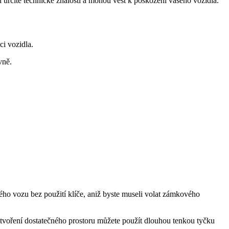
 určité technické znalosti a mohou vést k poškození vašeho vozidla.
i vozidla.
vně.
 svého vozu bez použití klíče, aniž byste museli volat zámkového
tvoření dostatečného prostoru můžete použít dlouhou tenkou tyčku