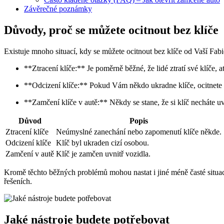
Závěrečné poznámky
Důvody, proč se můžete ocitnout bez klíče
Existuje mnoho situací, kdy se můžete ocitnout bez klíče od Vaší Fab
**Ztracení klíče:** Je poměrně běžné, že lidé ztratí své klíče,
**Odcizení klíče:** Pokud Vám někdo ukradne klíče, ocitnete s
**Zamčení klíče v autě:** Někdy se stane, že si klíč necháte 
Důvod
Popis
Ztracení klíče
Neúmyslné zanechání nebo zapomenutí klíče někde.
Odcizení klíče
Klíč byl ukraden cizí osobou.
Zamčení v autě
Klíč je zamčen uvnitř vozidla.
Kromě těchto běžných problémů mohou nastat i jiné méně časté situace
řešeních.
Jaké nástroje budete potřebovat