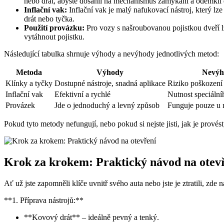
nebo drát, abyste dosáhli na mechanismus zamykání a odemkli 
Inflační vak:
Inflační vak je malý nafukovací nástroj, který l
drát nebo tyčka.
Použití provázku:
Pro vozy s našroubovanou pojistkou dveří l
vytáhnout pojistku.
Následující tabulka shrnuje výhody a nevýhody jednotlivých metod:
Metoda
Výhody
Nevýh
Klínky a tyčky
Dostupné nástroje, snadná aplikace
Riziko poškození
Inflační vak
Efektivní a rychlé
Nutnost speciální
Provázek
Jde o jednoduchý a levný způsob
Funguje pouze u 
Pokud tyto metody nefungují, nebo pokud si nejste jisti, jak je prové
Krok za krokem: Praktický návod na otev
Ať už jste zapomněli klíče uvnitř svého auta nebo jste je ztratili, zde
**1. Příprava nástrojů:**
**Kovový drát** – ideálně pevný a tenký.