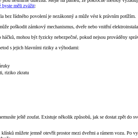
 jsou nesmírně důležitá. Mějte na paměti, že pokročilé metody vyžadují
é byste měli zvážit
:
a bez řádného povolení je nezákonný a může vést k právním potížím.
může poškodit zámkový mechanismus, dveře nebo vnitřní elektroinstalac
bo háčků, mohou být fyzicky nebezpečné, pokud nejsou prováděny sprá
tod s jejich hlavními riziky a výhodami:
áruky
i, riziko zkratu
, nemusíte ještě zoufat. Existuje několik způsobů, jak se dostat zpět do
klínků můžete jemně otevřít prostor mezi dveřmi a rámem vozu. Po vy