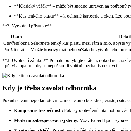
**Klasický věšák** – může být snadno upraven na potřebný tv
**Kus tenkého plastu** – k ochraně karoserie a oken. Lze použít
**2. Vytvoření přístupu:**
Úkon
Detail
Otevření okna
Seškrtněte tenký kus plastu mezi rám a sklo, abyste vyt
Použití drátu
Vložte kovový drát nebo věšák do vytvořeného prost
**3. Uvolnění zámku:** Pomalu pohybujte drátem, dokud nenarazíte 
trpěliví a opatrní, abyste nepoškodili vnitřní mechanismus dveří.
Kdy je třeba zavolat odborníka
Pokud se vám nepodaří otevřít zamčené auto bez klíče, existují situace
Kompromis bezpečnosti:
Pokusy o otevření auta mohou vést k
Moderní zabezpečovací systémy:
Vozy Fabia II jsou vybaven
Ztráta všech klíčů:
Pokud nemáte žádný náhradní klíč, můžete