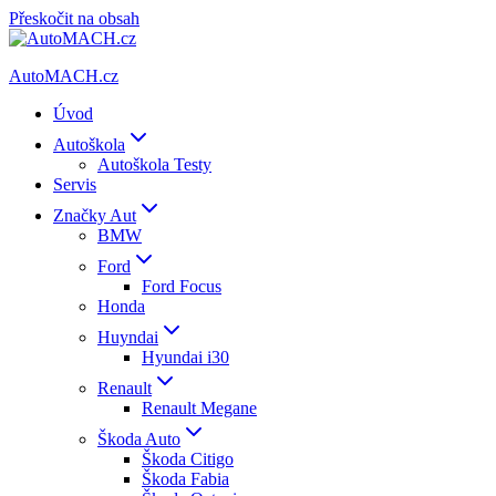
Přeskočit na obsah
AutoMACH.cz
Úvod
Autoškola
Autoškola Testy
Servis
Značky Aut
BMW
Ford
Ford Focus
Honda
Huyndai
Hyundai i30
Renault
Renault Megane
Škoda Auto
Škoda Citigo
Škoda Fabia