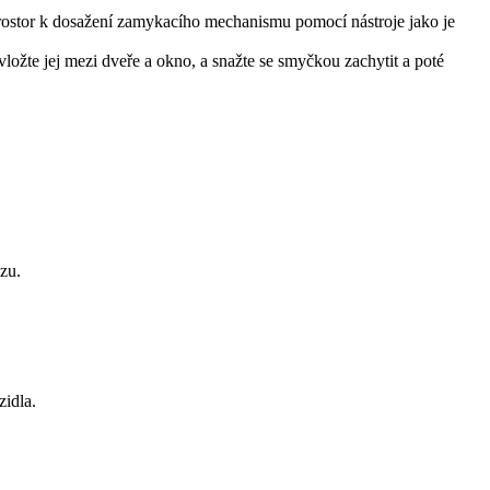
prostor k dosažení zamykacího mechanismu pomocí nástroje jako je
ožte jej mezi dveře a okno, a snažte se smyčkou zachytit a poté
ozu.
zidla.