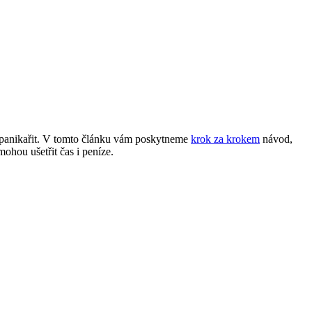
eba panikařit. V tomto článku vám poskytneme
krok za krokem
návod,
mohou ušetřit čas i peníze.