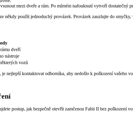
dveře.
ze vsunout mezi dveře a rám. Po mírném nafouknutí vytvoří dostatečný 
ze někdy použít jednoduchý provázek. Provázek zauzlujte do smyčky, vl
ody
 rámu dveří
ho nástroje
některých vozů
st, je nejlepší kontaktovat odborníka, aby nedošlo k poškození vašeho v
ření
 najdete postup, jak bezpečně otevřít zamčenou Fabii II bez poškození vo