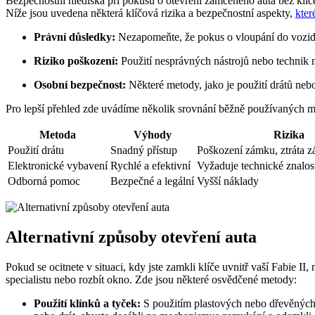
Bezpečnostní hlediska při pokusu o otevření zamčeného auta bez klíče
Níže jsou uvedena některá klíčová rizika a bezpečnostní aspekty,
kter
Právní důsledky:
Nezapomeňte, že pokus o vloupání do vozidl
Riziko poškození:
Použití nesprávných nástrojů nebo technik 
Osobní bezpečnost:
Některé metody, jako je použití drátů ne
Pro lepší přehled zde uvádíme několik srovnání běžně používaných me
Metoda
Výhody
Rizika
Použití drátu
Snadný přístup
Poškození zámku, ztráta z
Elektronické vybavení
Rychlé a efektivní
Vyžaduje technické znalost
Odborná pomoc
Bezpečné a legální
Vyšší náklady
Alternativní způsoby otevření auta
Pokud se ocitnete v situaci, kdy jste zamkli klíče uvnitř vaší Fabie II
specialistu nebo rozbít okno. Zde jsou některé osvědčené metody:
Použití klínků a tyček:
S použitím plastových nebo dřevěných 