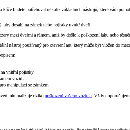
ho klíče budete potřebovat několik základních nástrojů, které vám pom
, aby dosáhl na zámek nebo pojistky uvnitř dveří.
zery mezi dveřmi a rámem, aniž by došlo k poškození laku nebo těsněn
ální nástroj používaný pro otevření aut, který může být vložen do mez
 popisem:
na vnitřní pojistky.
rámem vozidla.
a pro manipulaci se zámkem.
oveň minimalizuje riziko
poškození vašeho vozidla
. Vždy doporučujeme 