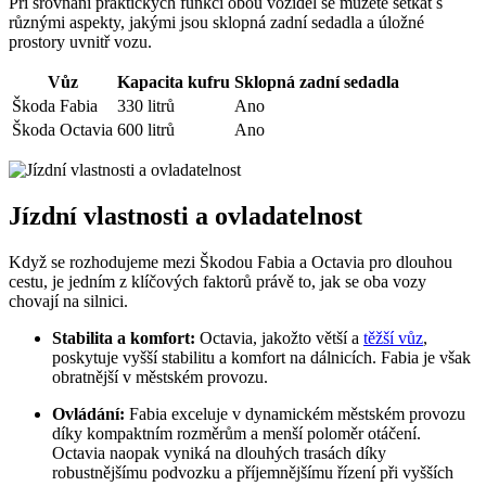
Při srovnání praktických funkcí obou vozidel se můžete setkat s
různými aspekty, jakými jsou sklopná zadní sedadla a úložné
prostory uvnitř vozu.
Vůz
Kapacita kufru
Sklopná zadní sedadla
Škoda Fabia
330 litrů
Ano
Škoda Octavia
600 litrů
Ano
Jízdní vlastnosti a ovladatelnost
Když se rozhodujeme mezi Škodou Fabia a Octavia pro dlouhou
cestu, je jedním z klíčových faktorů právě to, jak se oba vozy
chovají na silnici.
Stabilita a komfort:
Octavia, jakožto větší a
těžší vůz
,
poskytuje vyšší stabilitu a komfort na dálnicích. Fabia je však
obratnější v městském provozu.
Ovládání:
Fabia exceluje v dynamickém městském provozu
díky kompaktním rozměrům a menší poloměr otáčení.
Octavia naopak vyniká na dlouhých trasách díky
robustnějšímu podvozku a příjemnějšímu řízení při vyšších