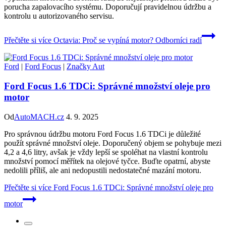
porucha zapalovacího systému. Doporučují pravidelnou údržbu a
kontrolu u autorizovaného servisu.
Přečtěte si více
Octavia: Proč se vypíná motor? Odborníci radí
Ford
|
Ford Focus
|
Značky Aut
Ford Focus 1.6 TDCi: Správné množství oleje pro
motor
Od
AutoMACH.cz
4. 9. 2025
Pro správnou údržbu motoru Ford Focus 1.6 TDCi je důležité
použít správné množství oleje. Doporučený objem se pohybuje mezi
4,2 a 4,6 litry, avšak je vždy lepší se spoléhat na vlastní kontrolu
množství pomocí měřítek na olejové tyčce. Buďte opatrní, abyste
nedolili příliš, ale ani nedopustili nedostatečné mazání motoru.
Přečtěte si více
Ford Focus 1.6 TDCi: Správné množství oleje pro
motor