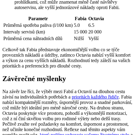
prohlídkami, což může znamenat méně časté návštěvy
autoservisu, ale vyšší jednorázové náklady oproti Fabii.
Parametr
Fabia
Octavia
Průměrná spotřeba paliva (l/100 km)
5.0
6.5
Intervaly servisů (km)
15 000
20 000
Průměrná cena náhradních dílů
Nižší
Vyšší
Celkově tak Fabia představuje ekonomičtější volbu co se týče
provozních nákladů a údržby, zatímco Octavia nabízí vyšší komfort
a výkon za cenu vyšších nákladů. Rozhodnutí tedy záleží na vašich
prioritách a preferencích pro dlouhé cesty.
Závěrečné myšlenky
Na závěr lze říci, že výběr mezi Fabií a Octavií na dlouhou cestu
závisí na individuálních potřebách a
prioritách každého řidiče
. Fabia
nabízí kompaktnější rozměry, úspornější provoz a snadné parkování,
což může být ideální pro méně náročné cesty. Na druhou stranu,
Octavia poskytuje více prostoru, pohodlí a výkonnější motorizaci,
což z ní činí skvělou volbu pro rodinné výlety nebo delší trasy.
Pečlivě zvažte své požadavky na komfort, úspornost a prostornost,
než učiníte konečné rozhodnutí. Reflexe nad těmito aspekty vám
pomůže zvolit vůz,
který nejlépe vyhovuje vašemu životnímu stylu
a