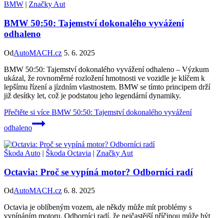
BMW
|
Značky Aut
BMW 50:50: Tajemství dokonalého vyvážení
odhaleno
Od
AutoMACH.cz
5. 6. 2025
BMW 50:50: Tajemství dokonalého vyvážení odhaleno – Výzkum
ukázal, že rovnoměrné rozložení hmotnosti ve vozidle je klíčem k
lepšímu řízení a jízdním vlastnostem. BMW se tímto principem drží
již desítky let, což je podstatou jeho legendární dynamiky.
Přečtěte si více
BMW 50:50: Tajemství dokonalého vyvážení
odhaleno
Škoda Auto
|
Škoda Octavia
|
Značky Aut
Octavia: Proč se vypíná motor? Odborníci radí
Od
AutoMACH.cz
6. 8. 2025
Octavia je oblíbeným vozem, ale někdy může mít problémy s
vypínáním motoru. Odborníci radí, že nejčastější příčinou může být