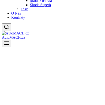
Škoda Octavia
Škoda Superb
Tesla
O Nás
Kontakty
AutoMACH.cz