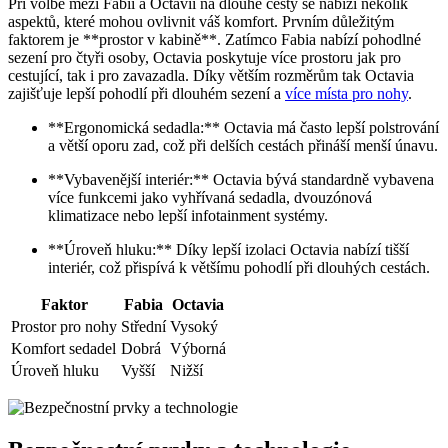
Při volbě mezi Fabii a Octavii na dlouhé cesty se nabízí několik
aspektů, které mohou ovlivnit váš komfort. Prvním důležitým
faktorem je **prostor v kabině**. Zatímco Fabia nabízí pohodlné
sezení pro čtyři osoby, Octavia poskytuje více prostoru jak pro
cestující, tak i pro zavazadla. Díky větším rozměrům tak Octavia
zajišťuje lepší pohodlí při dlouhém sezení a
více místa pro nohy
.
**Ergonomická sedadla:** Octavia má často lepší polstrování
a větší oporu zad, což při delších cestách přináší menší únavu.
**Vybavenější interiér:** Octavia bývá standardně vybavena
více funkcemi jako vyhřívaná sedadla, dvouzónová
klimatizace nebo lepší infotainment systémy.
**Úroveň hluku:** Díky lepší izolaci Octavia nabízí tišší
interiér, což přispívá k většímu pohodlí při dlouhých cestách.
Faktor
Fabia
Octavia
Prostor pro nohy
Střední
Vysoký
Komfort sedadel
Dobrá
Výborná
Úroveň hluku
Vyšší
Nižší