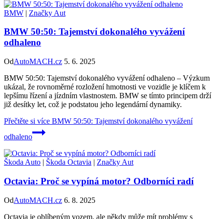
BMW
|
Značky Aut
BMW 50:50: Tajemství dokonalého vyvážení
odhaleno
Od
AutoMACH.cz
5. 6. 2025
BMW 50:50: Tajemství dokonalého vyvážení odhaleno – Výzkum
ukázal, že rovnoměrné rozložení hmotnosti ve vozidle je klíčem k
lepšímu řízení a jízdním vlastnostem. BMW se tímto principem drží
již desítky let, což je podstatou jeho legendární dynamiky.
Přečtěte si více
BMW 50:50: Tajemství dokonalého vyvážení
odhaleno
Škoda Auto
|
Škoda Octavia
|
Značky Aut
Octavia: Proč se vypíná motor? Odborníci radí
Od
AutoMACH.cz
6. 8. 2025
Octavia je oblíbeným vozem, ale někdy může mít problémy s