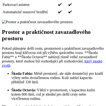
✔️
✔️
Parkovací asistent
✔️
✔️
Automatické nouzové brzdění
Prostor a praktičnost zavazadlového
prostoru
Pokud plánujete delší cestu, prostornost a praktičnost zavazadlového
prostoru hrají klíčovou roli při výběru správného vozu. **Škoda
Fabia** a **Škoda Octavia** nabízejí různě velké zavazadlové
prostory, které mohou být rozhodující při rozhodování,
který model
zvolit
.
Škoda Fabia:
Méně prostorný, ale stále dostatečný pro kratší
výlety nebo dvoučlennou rodinu. Kufr nabízí kapacitu
přibližně 330 litrů.
Škoda Octavia:
Vítězí v prostornosti, s kapacitou kufru
kolem 600 litrů, což je ideální pro delší cesty nebo
vícečlennou rodinu.