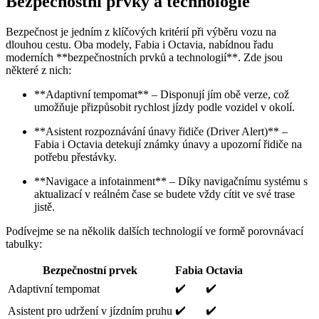
Bezpečnostní prvky a technologie
Bezpečnost je jedním z klíčových kritérií při výběru vozu na
dlouhou cestu. Oba modely, Fabia i Octavia, nabídnou řadu
moderních **bezpečnostních prvků a technologií**. Zde jsou
některé z nich:
**Adaptivní tempomat** – Disponují jím obě verze, což
umožňuje přizpůsobit rychlost jízdy podle vozidel v okolí.
**Asistent rozpoznávání únavy řidiče (Driver Alert)** –
Fabia i Octavia detekují známky únavy a upozorní řidiče na
potřebu přestávky.
**Navigace a infotainment** – Díky navigačnímu systému s
aktualizací v reálném čase se budete vždy cítit ve své trase
jistě.
Podívejme se na několik dalších technologií ve formě porovnávací
tabulky:
Bezpečnostní prvek
Fabia
Octavia
✔️
✔️
Adaptivní tempomat
✔️
✔️
Asistent pro udržení v jízdním pruhu