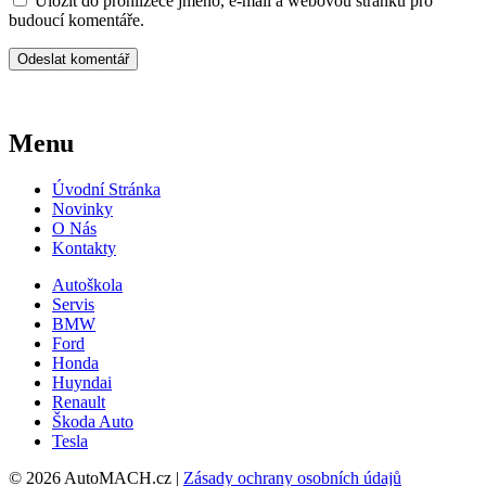
Uložit do prohlížeče jméno, e-mail a webovou stránku pro
budoucí komentáře.
Menu
Úvodní Stránka
Novinky
O Nás
Kontakty
Autoškola
Servis
BMW
Ford
Honda
Huyndai
Renault
Škoda Auto
Tesla
© 2026 AutoMACH.cz |
Zásady ochrany osobních údajů