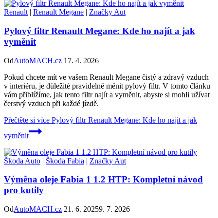
Renault
|
Renault Megane
|
Značky Aut
Pylový filtr Renault Megane: Kde ho najít a jak
vyměnit
Od
AutoMACH.cz
17. 4. 2026
Pokud chcete mít ve vašem Renault Megane čistý a zdravý vzduch
v interiéru, je důležité pravidelně měnit pylový filtr. V tomto článku
vám přiblížíme, jak tento filtr najít a vyměnit, abyste si mohli užívat
čerstvý vzduch při každé jízdě.
Přečtěte si více
Pylový filtr Renault Megane: Kde ho najít a jak
vyměnit
Škoda Auto
|
Škoda Fabia
|
Značky Aut
Výměna oleje Fabia 1 1.2 HTP: Kompletní návod
pro kutily
Od
AutoMACH.cz
21. 6. 2025
9. 7. 2026