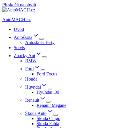
Přeskočit na obsah
AutoMACH.cz
Úvod
Autoškola
Autoškola Testy
Servis
Značky Aut
BMW
Ford
Ford Focus
Honda
Huyndai
Hyundai i30
Renault
Renault Megane
Škoda Auto
Škoda Citigo
Škoda Fabia