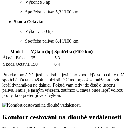
Výkon: 95 hp
Spotřeba paliva: 5,3 l/100 km
Škoda Octavia:
Výkon: 150 hp
Spotřeba paliva: 6,4 l/100 km
Model
Výkon (hp)
Spotřeba (l/100 km)
Škoda Fabia
95
5,3
Škoda Octavia
150
6,4
Pro ekonomičtější jízdu se Fabia jeví jako vhodnější volba díky nižší
spotřebě. Octavia však nabízí silnější motor, což se může projevit
lepší dynamikou na dálnici. Pokud vám tedy jde čistě o úsporu
paliva, Fabia je jasným vítězem, zatímco Octavia bude lepší volbou
pro ty, kdo preferují větší výkon.
Komfort cestování na dlouhé vzdálenosti