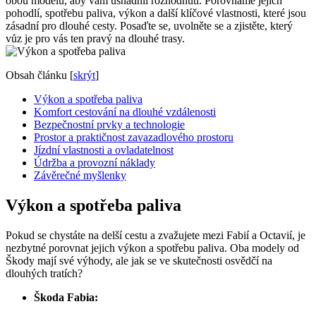
obou modelů, aby vám usnadnil rozhodnutí. Porovnáme jejich
pohodlí, spotřebu paliva, výkon a další klíčové vlastnosti, které jsou
zásadní pro dlouhé cesty. Posaďte se, uvolněte se a zjistěte, který
vůz je pro vás ten pravý na dlouhé trasy.
Obsah článku
[
skrýt
]
Výkon a spotřeba paliva
Komfort cestování na dlouhé vzdálenosti
Bezpečnostní prvky a technologie
Prostor a praktičnost zavazadlového prostoru
Jízdní vlastnosti a ovladatelnost
Údržba a provozní náklady
Závěrečné myšlenky
Výkon a spotřeba paliva
Pokud se chystáte na delší cestu a zvažujete mezi Fabií a Octavií, je
nezbytné porovnat jejich výkon a spotřebu paliva. Oba modely od
Škody mají své výhody, ale jak se ve skutečnosti osvědčí na
dlouhých tratích?
Škoda Fabia: