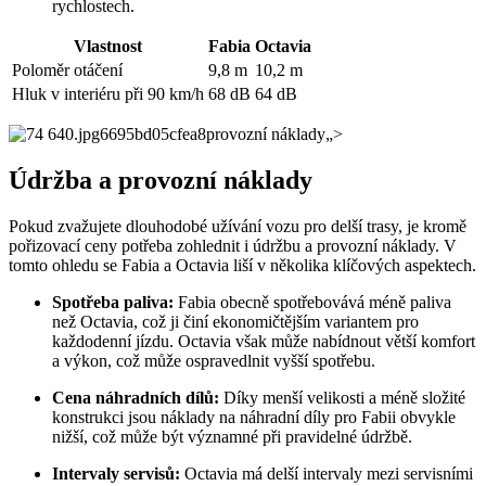
rychlostech.
Vlastnost
Fabia
Octavia
Poloměr otáčení
9,8 m
10,2 m
Hluk v interiéru při 90 km/h
68 dB
64 dB
provozní náklady„>
Údržba a provozní náklady
Pokud zvažujete dlouhodobé užívání vozu pro delší trasy, je kromě
pořizovací ceny potřeba zohlednit i údržbu a provozní náklady. V
tomto ohledu se Fabia a Octavia liší v několika klíčových aspektech.
Spotřeba paliva:
Fabia obecně spotřebovává méně paliva
než Octavia, což ji činí ekonomičtějším variantem pro
každodenní jízdu. Octavia však může nabídnout větší komfort
a výkon, což může ospravedlnit vyšší spotřebu.
Cena náhradních dílů:
Díky menší velikosti a méně složité
konstrukci jsou náklady na náhradní díly pro Fabii obvykle
nižší, což může být významné při pravidelné údržbě.
Intervaly servisů:
Octavia má delší intervaly mezi servisními