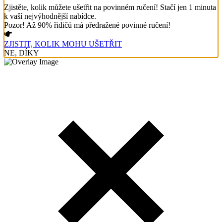
Zjistěte, kolik můžete ušetřit na povinném ručení! Stačí jen 1 minuta
k vaší nejvýhodnější nabídce.
Pozor! Až 90% řidičů má předražené povinné ručení!
ZJISTIT, KOLIK MOHU UŠETŘIT
NE, DÍKY