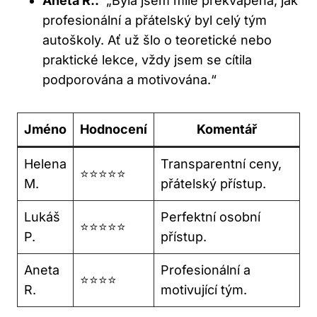
Aneta R.:
⁤ „Byla jsem mile překvapená, jak
profesionální a přátelský byl celý tým
autoškoly. Ať už ⁣šlo o teoretické nebo
praktické⁣ lekce, vždy jsem se⁣ cítila
podporována a motivována.“
Jméno
Hodnocení
Komentář
Helena
Transparentní ceny,
⭐⭐⭐⭐⭐
M.
přátelský přístup.
Lukáš
Perfektní osobní
⭐⭐⭐⭐⭐
P.
přístup.
Aneta
Profesionální a
⭐⭐⭐⭐
R.
‌motivující tým.