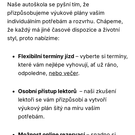
Naše autoškola se pyšní tím, že
přizpůsobujeme výukové plány vašim
individuálním potřebám a rozvrhu. Chápeme,
že každý má jiné​ časové dispozice ​a životní
styl, proto nabízíme:
Flexibilní⁤ termíny jízd
– vyberte si termíny,
které vám nejlépe vyhovují, ať už ráno,‌
odpoledne, ​
nebo večer
.
Osobní přístup ⁢lektorů
⁤ – naši zkušení
lektoři‍ se vám​ přizpůsobí a vytvoří
výukový plán⁣ šitý ‌na míru vašim
potřebám.
Možnost online rezervací
– snadno si