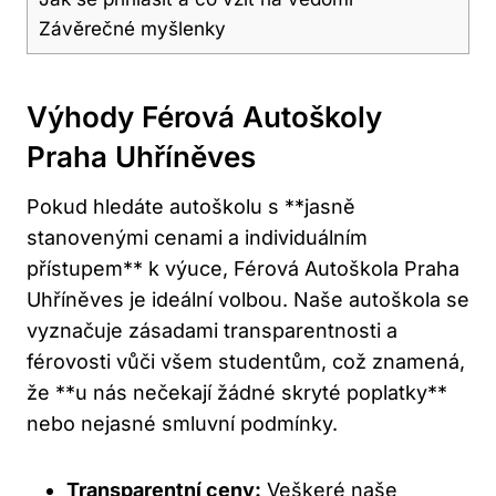
Závěrečné myšlenky
Výhody Férová Autoškoly
Praha Uhříněves
Pokud hledáte autoškolu s **jasně
stanovenými cenami a individuálním
přístupem** k výuce, Férová ⁣Autoškola Praha
Uhříněves je ideální volbou. Naše⁤ autoškola se
vyznačuje ⁤zásadami transparentnosti ‍a
férovosti vůči všem studentům, což znamená,
že **u nás nečekají žádné skryté poplatky**
nebo nejasné smluvní ⁢podmínky.
Transparentní ceny:
Veškeré naše