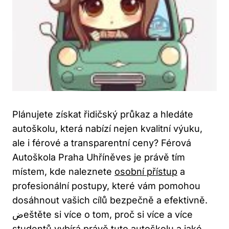
Plánujete získat řidičský průkaz a hledáte
autoškolu, která nabízí ⁤nejen kvalitní ⁢výuku,
ale i férové a transparentní ceny? Férová‌
Autoškola Praha Uhříněves je právě tím
místem, kde naleznete
osobní přístup
a
profesionální postupy, které vám pomohou
dosáhnout vašich cílů​ bezpečně a‍ efektivně.
ضeštěte si více o tom,⁢ proč si více a více
studentů vybírá právě ‍tuto autoškolu‌ a
jaké