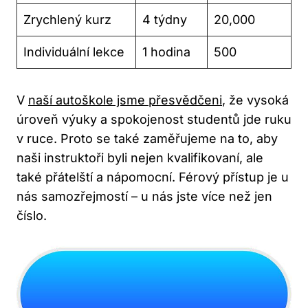
Zrychlený kurz
4 týdny
20,000
Individuální lekce
1 hodina
500
V
naší autoškole jsme přesvědčeni
, že vysoká
úroveň výuky a spokojenost studentů jde ruku
v ruce. Proto se také zaměřujeme na to, aby
naši instruktoři byli nejen kvalifikovaní, ale
také⁤ přátelští a nápomocní. Férový přístup je u
nás samozřejmostí – u nás jste více než jen⁣
číslo.