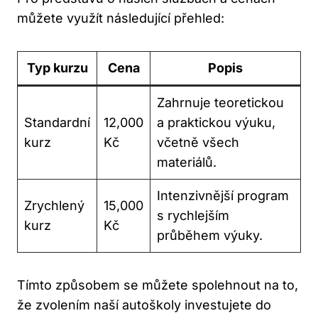
můžete využít následující přehled:
Typ kurzu
Cena
Popis
Zahrnuje teoretickou
Standardní
12,000
a‌ praktickou výuku,‍
kurz
Kč
včetně všech
materiálů.
Intenzivnější⁤ program
Zrychlený
15,000
s rychlejším
⁣kurz
Kč
průběhem výuky.
Tímto způsobem se můžete spolehnout ⁤na to,
⁤že zvolením naší autoškoly investujete do