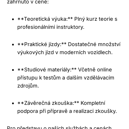
zahrnuto v ceně:
**Teoretická výuka:** Plný kurz⁣ teorie s
profesionálními instruktory.
**Praktické jízdy:** Dostatečné množství
výukových⁢ jízd v moderních vozidlech.
**Studiové materiály:** Včetně online
přístupu k testům a dalším vzdělávacím
zdrojům.
**Závěrečná zkouška:** Kompletní
podpora při⁢ přípravě a realizaci zkoušky.
Pro představu o našich službách⁤ a cenách