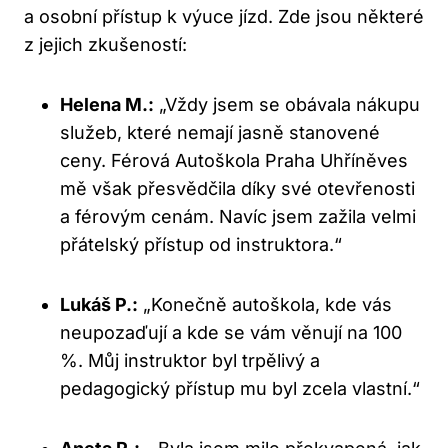
a osobní‌ přístup k výuce jízd. Zde jsou některé
z jejich zkušeností:
Helena M.:
„Vždy jsem se obávala nákupu
služeb, které nemají jasně stanovené
ceny. Férová Autoškola​ Praha⁢ Uhříněves
mě však přesvědčila díky své otevřenosti
a ‍férovým cenám. Navíc jsem zažila velmi
přátelský přístup od instruktora.“
Lukáš P.:
„Konečně ⁣autoškola, kde vás
neupozaďují a​ kde se vám⁢ věnují na 100
%. Můj instruktor byl trpělivý a
pedagogický přístup mu byl zcela vlastní.“