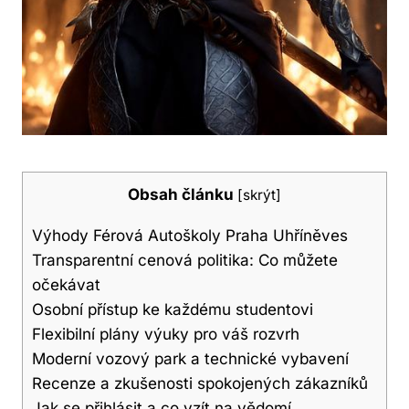
Obsah článku
[
skrýt
]
Výhody Férová Autoškoly Praha Uhříněves
Transparentní cenová politika: Co‌ můžete
očekávat
Osobní přístup ke⁤ každému studentovi
Flexibilní plány výuky pro váš rozvrh
Moderní vozový park a ‍technické vybavení
Recenze a zkušenosti spokojených zákazníků
Jak se přihlásit a co vzít na vědomí