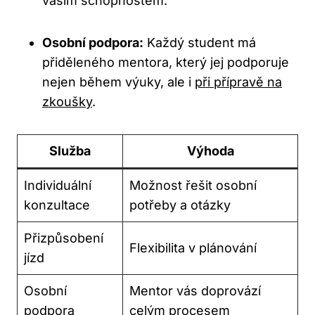
vašim schopnostem.
Osobní podpora:
Každý student má
přiděleného mentora, který jej podporuje
⁤nejen během ⁤výuky, ale i ‌
při přípravě na
zkoušky
.
Služba
Výhoda
Individuální
Možnost řešit osobní
konzultace
potřeby a otázky
Přizpůsobení
Flexibilita v plánování
jízd
Osobní
Mentor vás doprovází
podpora
celým procesem