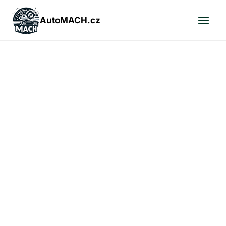
Přeskočit
na
AutoMACH.cz
obsah