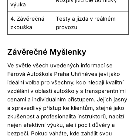
Rozpis jízd‍ dle domluvy
výuka
4. Závěrečná
Testy a jízda v​ reálném
zkouška
provozu
Závěrečné Myšlenky
Ve světle všech uvedených informací se⁤
Férová Autoškola Praha Uhříněves​ jeví jako
ideální‍ volba pro‌ všechny, kdo hledají kvalitní
vzdělání v⁢ oblasti autoškoly s transparentními
cenami a individuálním přístupem. Jejich jasný
a spravedlivý‍ přístup ke klientům, stejně jako⁢
zkušenost a profesionalita instruktorů, ‍nabízí
nejen efektivní výuku, ale i pocit důvěry a
bezpečí. Pokud váháte, kde zahájit svou