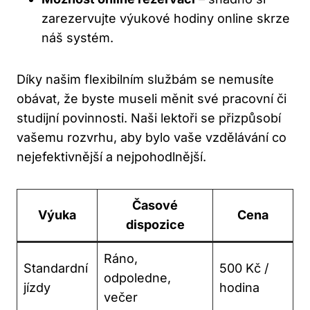
zarezervujte výukové ‌hodiny online skrze​
náš systém.
Díky⁣ našim flexibilním službám se nemusíte
obávat, že byste museli měnit své⁤ pracovní či
studijní povinnosti. Naši ‍lektoři se přizpůsobí
vašemu rozvrhu, aby bylo vaše vzdělávání co
⁣nejefektivnější a nejpohodlnější.
Časové
Výuka
Cena
dispozice
Ráno,
Standardní
500 Kč /
odpoledne,
jízdy
hodina
večer