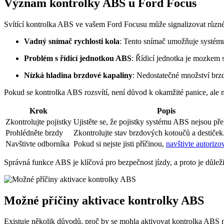
Význam kontrolky ABS u Ford Focus
Svítící kontrolka ABS ve vašem Ford Focusu může signalizovat různé 
Vadný snímač rychlosti kola
: Tento snímač umožňuje systému
Problém s řídicí jednotkou ABS
: Řídicí jednotka je mozkem 
Nízká hladina brzdové kapaliny
: Nedostatečné množství brz
Pokud se kontrolka ABS rozsvítí, není důvod k okamžité panice, ale nev
Krok
Popis
Zkontrolujte pojistky
Ujistěte se, že pojistky systému ABS nejsou pře
Prohlédněte brzdy
Zkontrolujte stav brzdových kotoučů a destiček
Navštivte odborníka
Pokud si nejste jisti příčinou,
navštivte autorizo
Správná funkce ABS je klíčová pro bezpečnost jízdy, a proto je důleži
Možné příčiny aktivace kontrolky ABS
Existuje několik důvodů, proč by se mohla aktivovat kontrolka ABS 