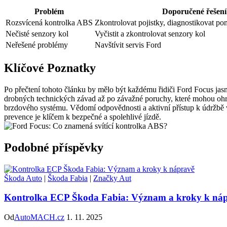
Problém
Doporučené řešení
Rozsvícená kontrolka ABS
Zkontrolovat pojistky, diagnostikovat p
Nečisté senzory kol
Vyčistit a zkontrolovat senzory kol
Neřešené problémy
Navštívit servis Ford
Klíčové Poznatky
Po přečtení tohoto článku by mělo být každému řidiči Ford Focus jas
drobných technických závad až po závažné poruchy, které mohou ohroz
brzdového systému. Vědomí odpovědnosti a aktivní přístup k údržbě vo
prevence je klíčem k bezpečné a spolehlivé jízdě.
Podobné příspěvky
Škoda Auto
|
Škoda Fabia
|
Značky Aut
Kontrolka ECP Škoda Fabia: Význam a kroky k ná
Od
AutoMACH.cz
1. 11. 2025