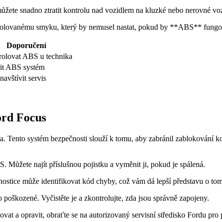
žete snadno ztratit kontrolu nad vozidlem na kluzké nebo nerovné vo
rolovanému smyku, který by nemusel nastat, pokud by **ABS** fungo
Doporučení
rolovat ABS u technika
řit ABS systém
navštívit servis
ord Focus
. Tento systém bezpečnosti slouží k tomu, aby zabránil zablokování ko
 Můžete najít příslušnou pojistku a vyměnit ji, pokud je spálená.
ostice může identifikovat kód chyby, což vám dá lepší představu o tom,
poškozené. Vyčistěte je a zkontrolujte, zda jsou správně zapojeny.
vat a opravit, obraťte se na autorizovaný servisní středisko Fordu pro