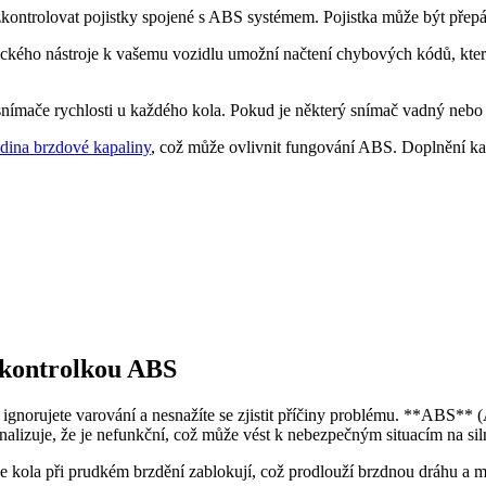
kontrolovat pojistky spojené s ABS systémem. Pojistka může být přepá
ického nástroje k vašemu vozidlu umožní načtení chybových kódů, kter
nímače rychlosti u každého kola. Pokud je některý snímač vadný nebo
adina brzdové kapaliny
, což může ovlivnit fungování ABS. Doplnění k
u kontrolkou ABS
norujete varování a nesnažíte se zjistit příčiny problému. **ABS** (A
lizuje, že je nefunkční, což může vést k nebezpečným situacím na siln
kola při prudkém brzdění zablokují, což prodlouží brzdnou dráhu a mů