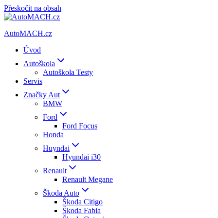
Přeskočit na obsah
AutoMACH.cz
Úvod
Autoškola
Autoškola Testy
Servis
Značky Aut
BMW
Ford
Ford Focus
Honda
Huyndai
Hyundai i30
Renault
Renault Megane
Škoda Auto
Škoda Citigo
Škoda Fabia