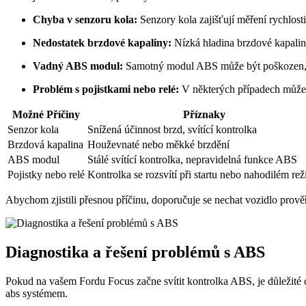
Chyba v senzoru kola:
Senzory kola zajišťují měření rychlost
Nedostatek brzdové kapaliny:
Nízká hladina brzdové kapalin
Vadný ABS modul:
Samotný modul ABS může být poškozen, c
Problém s pojistkami nebo relé:
V některých případech může b
Možné Příčiny
Příznaky
Senzor kola
Snížená účinnost brzd, svítící kontrolka
Brzdová kapalina
Houževnaté nebo měkké brzdění
ABS modul
Stálé svítící kontrolka, nepravidelná funkce ABS
Pojistky nebo relé
Kontrolka se rozsvítí při startu nebo nahodilém re
Abychom zjistili přesnou příčinu, doporučuje se nechat vozidlo prově
Diagnostika a řešení problémů s ABS
Pokud na vašem Fordu Focus začne svítit kontrolka ABS, je důležité co
abs systémem.