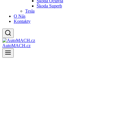
Škoda Octavia
Škoda Superb
Tesla
O Nás
Kontakty
AutoMACH.cz