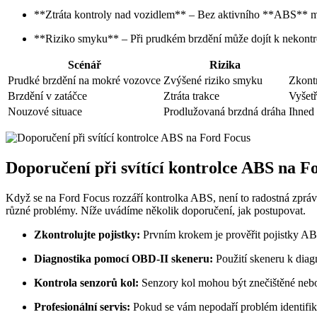
**Ztráta kontroly nad vozidlem** – Bez aktivního **ABS** mů
**Riziko smyku** – Při prudkém brzdění může dojít k nekont
Scénář
Rizika
Prudké brzdění na mokré vozovce
Zvýšené riziko smyku
Zkont
Brzdění v zatáčce
Ztráta trakce
Vyšet
Nouzové situace
Prodlužovaná brzdná dráha
Ihned 
Doporučení při svítící kontrolce ABS na F
Když se na Ford Focus rozzáří kontrolka ABS, není to radostná zpráva
různé problémy. Níže uvádíme několik doporučení, jak postupovat.
Zkontrolujte pojistky:
Prvním krokem je prověřit pojistky ABS.
Diagnostika pomocí OBD-II skeneru:
Použití skeneru k diagn
Kontrola senzorů kol:
Senzory kol mohou být znečištěné nebo 
Profesionální servis:
Pokud se vám nepodaří problém identifiko