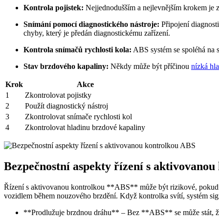
Kontrola pojistek:
Nejjednodušším a nejlevnějším krokem je z
Snímání pomocí diagnostického nástroje:
Připojení diagnost
chyby, který je předán diagnostickému zařízení.
Kontrola snímačů rychlosti kola:
ABS systém se spoléhá na s
Stav brzdového kapaliny:
Někdy může být příčinou
nízká hl
Krok
Akce
1
Zkontrolovat pojistky
2
Použít diagnostický nástroj
3
Zkontrolovat snímače rychlosti kol
4
Zkontrolovat hladinu brzdové kapaliny
Bezpečnostní aspekty řízení s aktivovano
Řízení s aktivovanou kontrolkou **ABS** může být rizikové, pokud ig
vozidlem během nouzového brzdění. Když kontrolka svítí, systém signa
**Prodlužuje brzdnou dráhu** – Bez **ABS** se může stát, že 