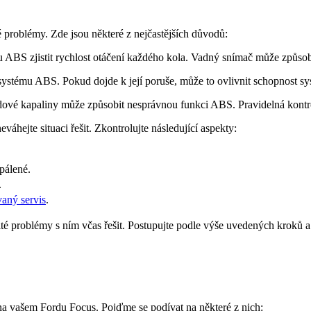
problémy. Zde jsou některé z nejčastějších důvodů:
 ABS zjistit rychlost otáčení každého kola. Vadný snímač může způsob
systému ABS. Pokud dojde k její poruše, může to ovlivnit schopnost sy
dové kapaliny může způsobit nesprávnou funkci ABS. Pravidelná kontro
áhejte situaci řešit. Zkontrolujte následující aspekty:
pálené.
.
vaný servis
.
té problémy s ním včas řešit. Postupujte podle výše uvedených kroků a 
na vašem Fordu Focus. Pojďme se podívat na některé z nich: