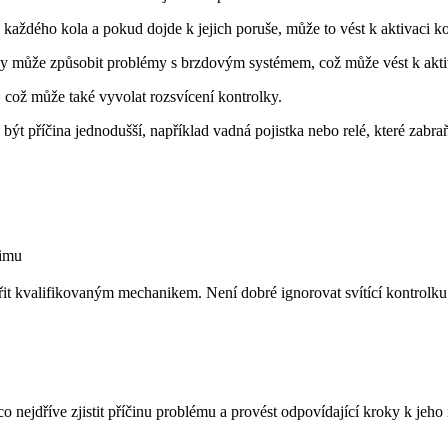
i každého kola a pokud dojde k jejich poruše, může to vést k aktivaci 
y může způsobit problémy s brzdovým systémem, což může vést k akti
ož může také vyvolat rozsvícení kontrolky.
ýt příčina jednodušší, například vadná pojistka nebo relé, které zabr
žimu
řit kvalifikovaným mechanikem. Není dobré ignorovat svítící kontrolku
 nejdříve zjistit příčinu problému a provést odpovídající kroky k jeho 