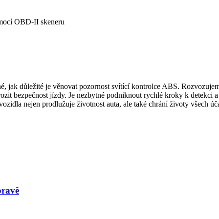
omocí OBD-II skeneru
né, jak důležité je věnovat pozornost svítící kontrolce ABS. Rozvozuj
it bezpečnost jízdy. Je nezbytné podniknout rychlé kroky k detekci a 
zidla nejen prodlužuje životnost auta, ale také chrání životy všech úča
pravě