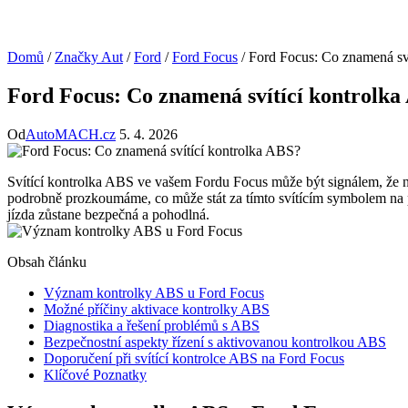
Domů
/
Značky Aut
/
Ford
/
Ford Focus
/
Ford Focus: Co znamená sv
Ford Focus: Co znamená svítící kontrolka
Od
AutoMACH.cz
5. 4. 2026
Svítící kontrolka ABS ve vašem Fordu Focus může být signálem, že 
podrobně prozkoumáme, co může stát za tímto svítícím symbolem na palubn
jízda zůstane bezpečná a pohodlná.
Obsah článku
Význam kontrolky ABS u Ford Focus
Možné příčiny aktivace kontrolky ABS
Diagnostika a řešení problémů s ABS
Bezpečnostní aspekty řízení s aktivovanou kontrolkou ABS
Doporučení při svítící kontrolce ABS na Ford Focus
Klíčové Poznatky