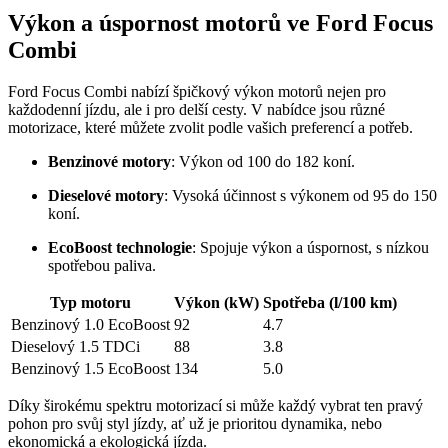
Výkon a úspornost motorů ve Ford Focus
Combi
Ford Focus Combi nabízí špičkový výkon motorů nejen pro
každodenní jízdu, ale i pro delší cesty. V nabídce jsou různé
motorizace, které můžete zvolit podle vašich preferencí a potřeb.
Benzinové motory
: Výkon od 100 do 182 koní.
Dieselové motory
: Vysoká účinnost s výkonem od 95 do 150
koní.
EcoBoost technologie
: Spojuje výkon a úspornost, s nízkou
spotřebou paliva.
Typ motoru
Výkon (kW)
Spotřeba (l/100 km)
Benzinový 1.0 EcoBoost
92
4.7
Dieselový 1.5 TDCi
88
3.8
Benzinový 1.5 EcoBoost
134
5.0
Díky širokému spektru motorizací si může každý vybrat ten pravý
pohon pro svůj styl jízdy, ať už je prioritou dynamika, nebo
ekonomická a ekologická jízda.