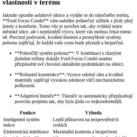
vlastnosti v terénu
Jakmile opustíte asfaltové silnice a vydáte se do náročného terénu,
**Ford Focus Combi** vám nabídne jedinečný zážitek z jízdy plný
jistoty a komfortu. Tento vůz je navržen tak, aby zvládal nejen
městské ulice, ale i nejrůznější výzvy, které vás mohou čekat mimo
ně. Precizní podvozek, kvalitní tlumení a promyšlené systémy
pohonu zajišťují, že každá vaše cesta bude plynulá a bezpečná.
**Pokročilý systém pohonu**: V kombinaci s různými
jízdními režimy dokáže Ford Focus Combi snadno
přizpůsobit své chování aktuálním podmínkám na silnici.
**Robustní konstrukce**: Vysoce odolný rám a kvalitní
materiály zajišťují vysokou odolnost vůči mechanickému
poškození.
**Adaptivní tlumiče**: Tlumiče se automaticky přizpůsobují
povrchu projektu tak, aby byla jízda co nejkomfortnější.
Funkce
Výhoda
Inteligentní systém
Lepší přilnavost na nezpevněných
trakce
cestách
Elektronická stabilizace
Maximální kontrola a bezpečnost