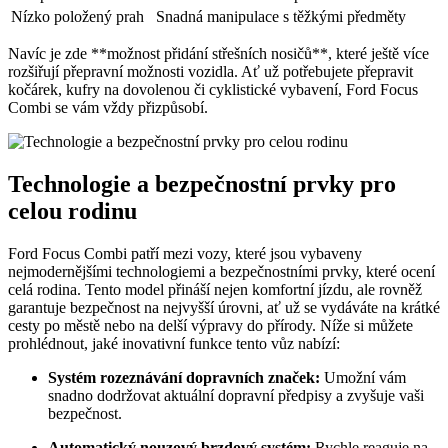
Nízko položený prah
Snadná manipulace s těžkými předměty
Navíc je zde **možnost přidání střešních nosičů**, které ještě více
rozšiřují přepravní možnosti vozidla. Ať už potřebujete přepravit
kočárek, kufry na dovolenou či cyklistické vybavení, Ford Focus
Combi se vám vždy přizpůsobí.
Technologie a bezpečnostní prvky pro
celou rodinu
Ford Focus Combi patří mezi vozy, které jsou vybaveny
nejmodernějšími technologiemi a bezpečnostními prvky, které ocení
celá rodina. Tento model přináší nejen komfortní jízdu, ale rovněž
garantuje bezpečnost na nejvyšší úrovni, ať už se vydáváte na krátké
cesty po městě nebo na delší výpravy do přírody. Níže si můžete
prohlédnout, jaké inovativní funkce tento vůz nabízí:
Systém rozeznávání dopravních značek:
Umožní vám
snadno dodržovat aktuální dopravní předpisy a zvyšuje vaši
bezpečnost.
Automatický nouzový brzdový systém:
Rychle reaguje na