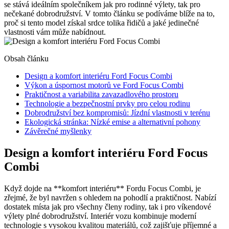
se stává ideálním společníkem jak pro rodinné výlety, tak pro
nečekané dobrodružství. V tomto článku se podíváme blíže na to,
proč si tento model získal srdce tolika řidičů a jaké jedinečné
vlastnosti vám může nabídnout.
Obsah článku
Design a komfort interiéru Ford Focus Combi
Výkon a úspornost motorů ve Ford Focus Combi
Praktičnost a variabilita zavazadlového prostoru
Technologie a bezpečnostní prvky pro celou rodinu
Dobrodružství bez kompromisů: Jízdní vlastnosti v terénu
Ekologická stránka: Nízké emise a alternativní pohony
Závěrečné myšlenky
Design a komfort interiéru Ford Focus
Combi
Když dojde na **komfort interiéru** Fordu Focus Combi, je
zřejmé, že byl navržen s ohledem na pohodlí a praktičnost. Nabízí
dostatek místa jak pro všechny členy rodiny, tak i pro víkendové
výlety plné dobrodružství. Interiér vozu kombinuje moderní
technologie s vysokou kvalitou materiálů, což zajišťuje příjemné a