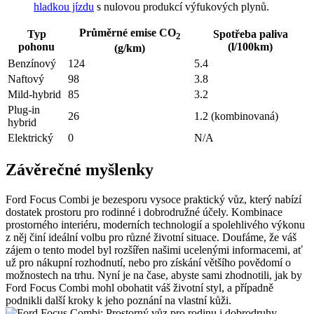
hladkou jízdu
s nulovou produkcí výfukových plynů.
Průměrné emise CO
Typ
Spotřeba paliva
2
pohonu
(l/100km)
(g/km)
Benzínový
124
5.4
Naftový
98
3.8
Mild-hybrid
85
3.2
Plug-in
26
1.2 (kombinovaná)
hybrid
Elektrický
0
N/A
Závěrečné myšlenky
Ford Focus Combi je bezesporu vysoce praktický vůz, který nabízí
dostatek prostoru pro rodinné i dobrodružné účely. Kombinace
prostorného interiéru, moderních technologií a spolehlivého výkonu
z něj činí ideální volbu pro různé životní situace. Doufáme, že váš
zájem o tento model byl rozšířen našimi ucelenými informacemi, ať
už pro nákupní rozhodnutí, nebo pro získání většího povědomí o
možnostech na trhu. Nyní je na čase, abyste sami zhodnotili, jak by
Ford Focus Combi mohl obohatit váš životní styl, a případně
podnikli další kroky k jeho poznání na vlastní kůži.