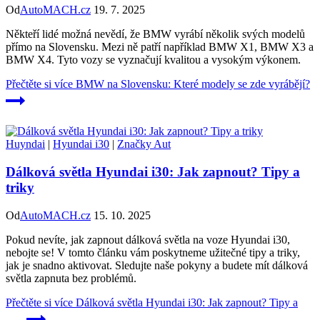
Od
AutoMACH.cz
19. 7. 2025
Někteří lidé možná nevědí, že BMW vyrábí několik svých modelů
přímo na Slovensku. Mezi ně patří například BMW X1, BMW X3 a
BMW X4. Tyto vozy se vyznačují kvalitou a vysokým výkonem.
Přečtěte si více
BMW na Slovensku: Které modely se zde vyrábějí?
Huyndai
|
Hyundai i30
|
Značky Aut
Dálková světla Hyundai i30: Jak zapnout? Tipy a
triky
Od
AutoMACH.cz
15. 10. 2025
Pokud nevíte, jak zapnout dálková světla na voze Hyundai i30,
nebojte se! V tomto článku vám poskytneme užitečné tipy a triky,
jak je snadno aktivovat. Sledujte naše pokyny a budete mít dálková
světla zapnuta bez problémů.
Přečtěte si více
Dálková světla Hyundai i30: Jak zapnout? Tipy a