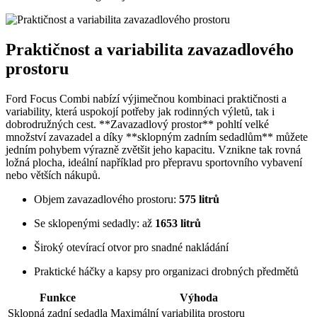
Praktičnost a variabilita zavazadlového
prostoru
Ford Focus Combi nabízí výjimečnou kombinaci praktičnosti a
variability, která uspokojí potřeby jak rodinných výletů, tak i
dobrodružných cest. **Zavazadlový prostor** pohltí velké
množství zavazadel a díky **sklopným zadním sedadlům** můžete
jedním pohybem výrazně zvětšit jeho kapacitu. Vznikne tak rovná
ložná plocha, ideální například pro přepravu sportovního vybavení
nebo větších nákupů.
Objem zavazadlového prostoru:
575 litrů
Se sklopenými sedadly: až
1653 litrů
Široký otevírací otvor pro snadné nakládání
Praktické háčky a kapsy pro organizaci drobných předmětů
Funkce
Výhoda
Sklopná zadní sedadla
Maximální variabilita prostoru