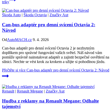
triky
Škoda Auto
|
Škoda Octavia
|
Značky Aut
Can-bus adaptér pro denní svícení Octavia 2:
Návod
Od
AutoMACH.cz
9. 4. 2026
Can-bus adaptér pro denní svícení Octavia 2 je nezbytným
doplňkem pro správné fungování vašich světel. Náš návod vám
pomůže správně nainstalovat adaptér a zajistit bezpečné osvětlení na
silnici. Nechte se vést krok za krokem a užijte si pohodlnou jízdu.
Přečtěte si více
Can-bus adaptér pro denní svícení Octavia 2: Návod
Renault
|
Renault Megane
|
Značky Aut
Hudba z reklamy na Renault Megane: Odhalte
tajemství