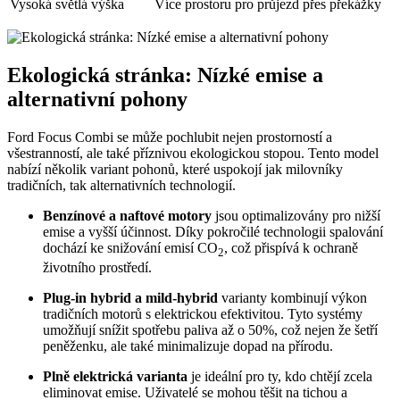
Vysoká světlá výška
Více prostoru pro průjezd přes překážky
Ekologická stránka: Nízké emise a
alternativní pohony
Ford Focus Combi se může pochlubit nejen prostorností a
všestranností, ale také příznivou ekologickou stopou. Tento model
nabízí několik variant pohonů, které uspokojí jak milovníky
tradičních, tak alternativních technologií.
Benzínové a naftové motory
jsou optimalizovány pro nižší
emise a vyšší účinnost. Díky pokročilé technologii spalování
dochází ke snižování emisí CO
, což přispívá k ochraně
2
životního prostředí.
Plug-in hybrid a mild-hybrid
varianty kombinují výkon
tradičních motorů s elektrickou efektivitou. Tyto systémy
umožňují snížit spotřebu paliva až o 50%, což nejen že šetří
peněženku, ale také minimalizuje dopad na přírodu.
Plně elektrická varianta
je ideální pro ty, kdo chtějí zcela
eliminovat emise. Uživatelé se mohou těšit na tichou a