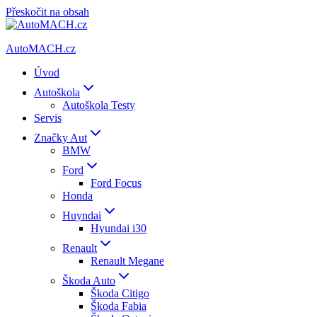
Přeskočit na obsah
AutoMACH.cz
Úvod
Autoškola
Autoškola Testy
Servis
Značky Aut
BMW
Ford
Ford Focus
Honda
Huyndai
Hyundai i30
Renault
Renault Megane
Škoda Auto
Škoda Citigo
Škoda Fabia