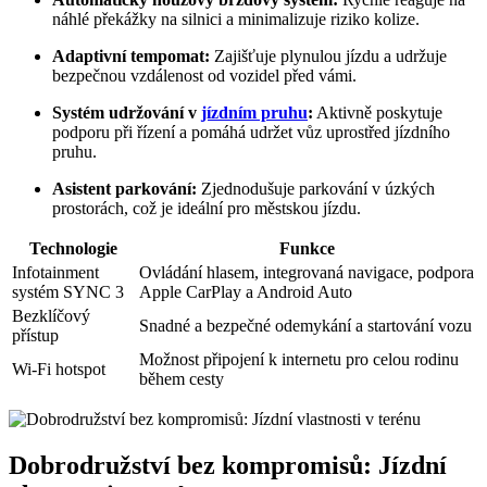
náhlé překážky na silnici a minimalizuje riziko kolize.
Adaptivní tempomat:
Zajišťuje plynulou jízdu a udržuje
bezpečnou vzdálenost od vozidel před vámi.
Systém udržování v
jízdním pruhu
:
Aktivně poskytuje
podporu při řízení a pomáhá udržet vůz uprostřed jízdního
pruhu.
Asistent parkování:
Zjednodušuje parkování v úzkých
prostorách, což je ideální pro městskou jízdu.
Technologie
Funkce
Infotainment
Ovládání hlasem, integrovaná navigace, podpora
systém SYNC 3
Apple CarPlay a Android Auto
Bezklíčový
Snadné a bezpečné odemykání a startování vozu
přístup
Možnost připojení k internetu pro celou rodinu
Wi-Fi hotspot
během cesty
Dobrodružství bez kompromisů: Jízdní