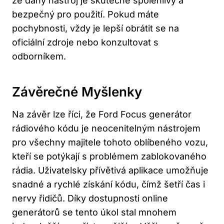
že daný nástroj je skutečně spolehlivý a
bezpečný pro použití. Pokud máte
pochybnosti, vždy je lepší obrátit⁢ se na
oficiální zdroje⁤ nebo konzultovat s
odborníkem.
Závěrečné Myšlenky
Na závěr lze říci, že Ford Focus generátor
rádiového kódu je neocenitelným nástrojem ​
pro všechny majitele tohoto oblíbeného vozu,
kteří se potýkají s problémem zablokovaného
rádia. Uživatelsky přívětivá aplikace umožňuje
snadné a rychlé získání kódu, čímž šetří čas i
⁢nervy ‌řidičů. Díky dostupnosti online
generátorů ​se tento úkol stal mnohem