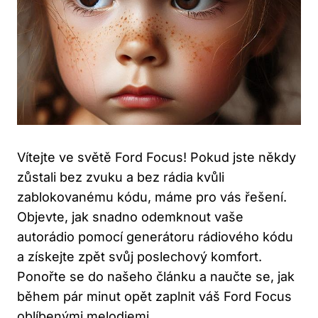
Vítejte ve světě ⁣Ford Focus! Pokud jste někdy
zůstali bez zvuku a bez rádia kvůli
zablokovanému kódu, ⁣máme pro vás řešení.
⁢Objevte, jak‌ snadno odemknout vaše
autorádio pomocí‌ generátoru rádiového kódu
a⁤ získejte zpět⁢ svůj poslechový komfort.
Ponořte se do našeho článku a naučte se, jak
během pár minut opět zaplnit‌ váš Ford Focus⁢
oblíbenými melodiemi.