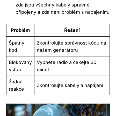
zda jsou všechny kabely správně
připojeny
‌a
zda není problém
s napájením.
Problém
Řešení
Špatný
Zkontrolujte správnost kódu na
kód
našem generátoru
Blokovaný
Vypněte rádio⁢ a čekejte 30
vstup
minut
Žádná
Zkontrolujte kabely a napájení
reakce