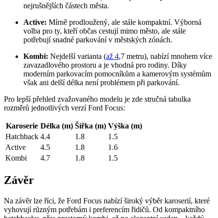
nejrušnějších částech města.
Active:
Mírně prodloužený, ale stále kompaktní. Výborná
volba pro ty, kteří občas cestují mimo město, ale stále
potřebují snadné parkování v městských zónách.
Kombi:
Nejdelší varianta (
až 4
,7 metru), nabízí mnohem více
zavazadlového prostoru a je vhodná pro rodiny. Díky
moderním parkovacím pomocníkům a kamerovým systémům
však ani delší délka není problémem při parkování.
Pro lepší přehled zvažovaného modelu je zde stručná tabulka
rozměrů jednotlivých verzí Ford Focus:
Karoserie
Délka (m)
Šířka (m)
Výška (m)
Hatchback
4.4
1.8
1.5
Active
4.5
1.8
1.6
Kombi
4.7
1.8
1.5
Závěr
Na závěr lze říci, že Ford Focus nabízí široký výběr karoserií, které
vyhovují různým potřebám i preferencím řidičů. Od kompaktního