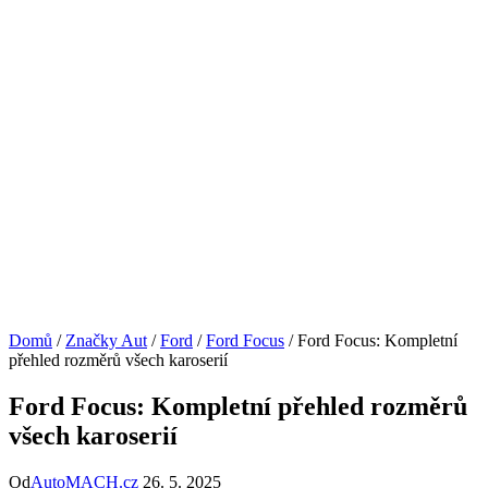
Domů
/
Značky Aut
/
Ford
/
Ford Focus
/
Ford Focus: Kompletní
přehled rozměrů všech karoserií
Ford Focus: Kompletní přehled rozměrů
všech karoserií
Od
AutoMACH.cz
26. 5. 2025