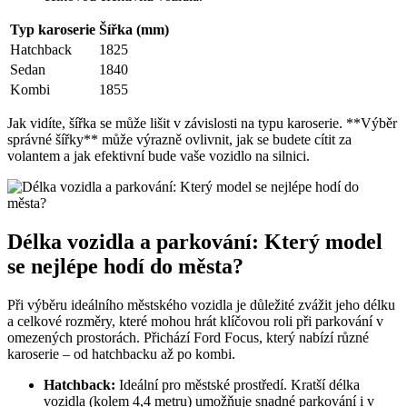
Typ karoserie
Šířka (mm)
Hatchback
1825
Sedan
1840
Kombi
1855
Jak vidíte, šířka se může lišit v závislosti na typu karoserie. **Výběr
správné šířky** může výrazně ovlivnit, jak se budete cítit za
volantem a jak efektivní bude vaše vozidlo na silnici.
Délka vozidla a parkování: Který model
se nejlépe hodí do města?
Při výběru ideálního městského vozidla je důležité zvážit jeho délku
a celkové rozměry, které mohou hrát klíčovou roli při parkování v
omezených prostorách. Přichází Ford Focus, který nabízí různé
karoserie – od hatchbacku až po kombi.
Hatchback:
Ideální pro městské prostředí. Kratší délka
vozidla (kolem 4,4 metru) umožňuje snadné parkování i v