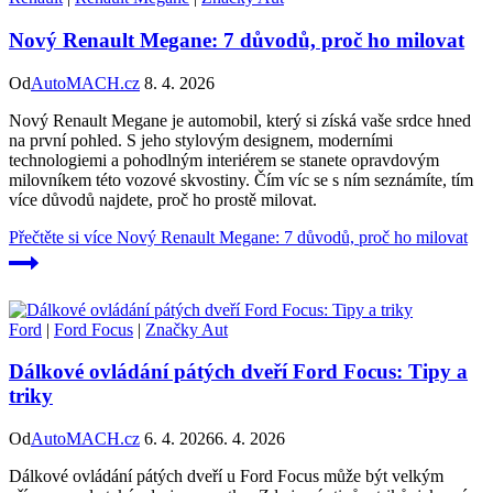
Nový Renault Megane: 7 důvodů, proč ho milovat
Od
AutoMACH.cz
8. 4. 2026
Nový Renault Megane je automobil, který si získá vaše srdce hned
na první pohled. S jeho stylovým designem, moderními
technologiemi a pohodlným interiérem se stanete opravdovým
milovníkem této vozové skvostiny. Čím víc se s ním seznámíte, tím
více důvodů najdete, proč ho prostě milovat.
Přečtěte si více
Nový Renault Megane: 7 důvodů, proč ho milovat
Ford
|
Ford Focus
|
Značky Aut
Dálkové ovládání pátých dveří Ford Focus: Tipy a
triky
Od
AutoMACH.cz
6. 4. 2026
6. 4. 2026
Dálkové ovládání pátých dveří u Ford Focus může být velkým