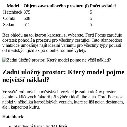
Model
Objem zavazadlového prostoru (l)
Počet sedadel
Hatchback
375
5
Combi
608
5
Sedan
511
5
Bez ohledu na to, kterou karoserii si vyberete, Ford Focus zaručuje
dostatek pohodlí a prostoru pro všechny cestující. Tato různorodost
v nabídce umožňuje najít ideální variantu pro všechny typy použití –
od městských jízd až po dlouhé rodinné výlety.
Zadní úložný prostor: Který model pojme
největší náklad?
Ve světě rodinných a městských vozidel je zadní úložný prostor
jedním z klíčových faktorů při výběru ideálního auta. Ford Focus se
nabízí v několika karosářských verzích, které se liší nejen designem,
ale i kapacitou kufru.
Hatchback
:
Standardní kapacita:
341 litrů