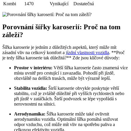
Kombi
1470
Vynikající
Dostatečná
Porovnání šířky karoserií: Proč na tom
záleží?
Šířka karoserie je jedním z důležitých aspektů, který může mít
zásadní vliv na celkový komfort a
jízdní vlastnosti vozidla
. **Proč
je tedy šířka karoserie tak důležitá?** Zde jsou klíčové důvody:
Prostor v interiéru:
Větší šířka karoserie často znamená více
místa uvnitř pro cestující i zavazadla. Pohodlí při jízdě,
obzvláště na delších trasách, může být výrazně lepší.
Stabilita vozidla:
Širší karoserie obvykle poskytuje větší
stabilitu, což je zvláště důležité při vyšších rychlostech nebo
při jízdě v zatáčkách. Širší podvozek se lépe vypořádá s
nerovnostmi na silnici.
Aerodynamika:
Šířka karoserie může také ovlivnit
aerodynamiku vozidla. Optimální šířka pomáhá snižovat
odpor vzduchu, což může mít vliv na spotřebu paliva a
celkovou efektivitu vozidla.