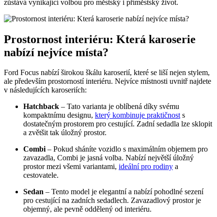
zůstává vynikající volbou pro městský i příměstský život.
Prostornost interiéru: Která karoserie
nabízí nejvíce místa?
Ford Focus nabízí širokou škálu karoserií, které se liší nejen stylem,
ale především prostorností interiéru. Nejvíce místnosti uvnitř najdete
v následujících karoseriích:
Hatchback
– Tato varianta je oblíbená díky svému
kompaktnímu designu,
který kombinuje praktičnost
s
dostatečným prostorem pro cestující. Zadní sedadla lze sklopit
a zvětšit tak úložný prostor.
Combi
– Pokud sháníte vozidlo s maximálním objemem pro
zavazadla, Combi je jasná volba. Nabízí největší úložný
prostor mezi všemi variantami,
ideální pro rodiny
a
cestovatele.
Sedan
– Tento model je elegantní a nabízí pohodlné sezení
pro cestující na zadních sedadlech. Zavazadlový prostor je
objemný, ale pevně oddělený od interiéru.