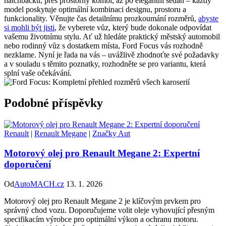
hatchbacku, přes prostorný kombi, až po elegantní sedan – každý
model poskytuje optimální kombinaci designu, prostoru a
funkcionality. Věnujte čas detailnímu prozkoumání rozměrů,
abyste
si mohli být jisti
, že vyberete vůz, který bude dokonale odpovídat
vašemu životnímu stylu. Ať už hledáte praktický městský automobil
nebo rodinný vůz s dostatkem místa, Ford Focus vás rozhodně
nezklame. Nyní je řada na vás – uvážlivě zhodnoťte své požadavky
a v souladu s těmito poznatky, rozhodněte se pro variantu, která
splní vaše očekávání.
Podobné příspěvky
Renault
|
Renault Megane
|
Značky Aut
Motorový olej pro Renault Megane 2: Expertní
doporučení
Od
AutoMACH.cz
13. 1. 2026
Motorový olej pro Renault Megane 2 je klíčovým prvkem pro
správný chod vozu. Doporučujeme volit oleje vyhovující přesným
specifikacím výrobce pro optimální výkon a ochranu motoru.