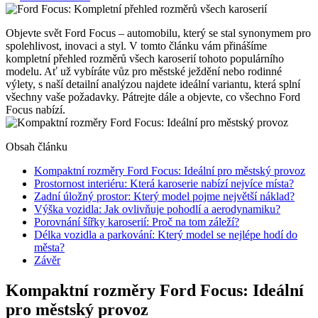
Objevte svět Ford Focus – automobilu, který se stal synonymem pro
spolehlivost, inovaci a styl. V tomto článku vám přinášíme
kompletní přehled rozměrů všech karoserií tohoto populárního
modelu. Ať už vybíráte vůz pro městské ježdění nebo rodinné
výlety, s naší detailní analýzou najdete ideální variantu, která splní
všechny vaše požadavky. Pátrejte dále a objevte, co všechno Ford
Focus nabízí.
Obsah článku
Kompaktní rozměry Ford Focus: Ideální pro městský provoz
Prostornost interiéru: Která karoserie nabízí nejvíce místa?
Zadní úložný prostor: Který model pojme největší náklad?
Výška vozidla: Jak ovlivňuje pohodlí a aerodynamiku?
Porovnání šířky karoserií: Proč na tom záleží?
Délka vozidla a parkování: Který model se nejlépe hodí do
města?
Závěr
Kompaktní rozměry Ford Focus: Ideální
pro městský provoz