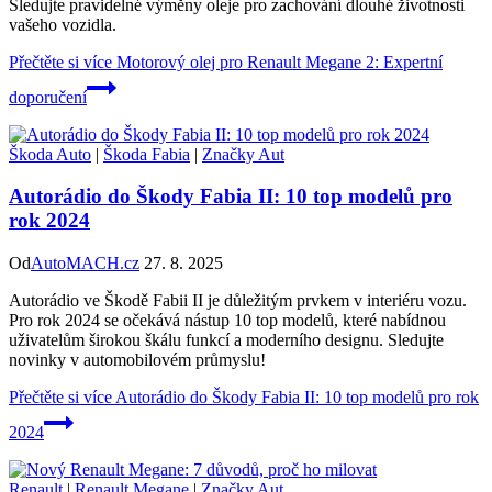
Sledujte pravidelné výměny oleje pro zachování dlouhé životnosti
vašeho vozidla.
Přečtěte si více
Motorový olej pro Renault Megane 2: Expertní
doporučení
Škoda Auto
|
Škoda Fabia
|
Značky Aut
Autorádio do Škody Fabia II: 10 top modelů pro
rok 2024
Od
AutoMACH.cz
27. 8. 2025
Autorádio ve Škodě Fabii II je důležitým prvkem v interiéru vozu.
Pro rok 2024 se očekává nástup 10 top modelů, které nabídnou
uživatelům širokou škálu funkcí a moderního designu. Sledujte
novinky v automobilovém průmyslu!
Přečtěte si více
Autorádio do Škody Fabia II: 10 top modelů pro rok
2024
Renault
|
Renault Megane
|
Značky Aut