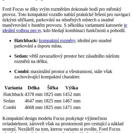
Ford Focus se díky svým rozměrům dokonale hodí pro městský
provoz. Toto kompaktní vozidlo nabízí praktické řešení pro navigaci
úzkými uličkami, parkování na stísněných místech a snadné
manévrování v hustém provozu. S několika variantami karoserie
je
ideální volbou pro ty
, kdo hledají kombinaci funkčnosti a pohodlí.
Hatchback:
kompaktní rozměry
, ideální pro snadné
parkování a úsporu místa.
Sedan:
větší zavazadlový prostor bez zásadního nárůstu
rozměrů na délku.
Combi:
maximální prostor a všestrannost, stále však
zachovávající kompaktní charakter.
Varianta
Délka
Šířka
Výška
Hatchback
4378 mm
1825 mm
1452 mm
Sedan
4647 mm
1825 mm
1467 mm
Combi
4668 mm
1825 mm
1471 mm
Kompaktní design modelu Focus poskytuje výjimečnou
ovladatelnost, zároveň však na prostornosti pro cestující a náklad
neutrpí. Nezáleží na tom, kterou variantu si zvolíte, Ford Focus