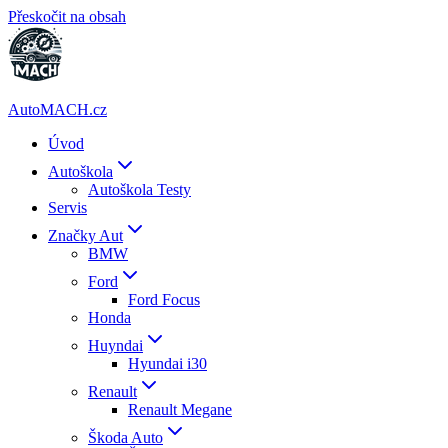
Přeskočit na obsah
AutoMACH.cz
Úvod
Autoškola
Autoškola Testy
Servis
Značky Aut
BMW
Ford
Ford Focus
Honda
Huyndai
Hyundai i30
Renault
Renault Megane
Škoda Auto