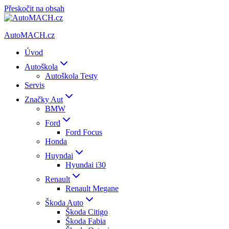
Přeskočit na obsah
AutoMACH.cz
Úvod
Autoškola
Autoškola Testy
Servis
Značky Aut
BMW
Ford
Ford Focus
Honda
Huyndai
Hyundai i30
Renault
Renault Megane
Škoda Auto
Škoda Citigo
Škoda Fabia