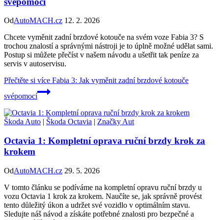
svépomocí
Od
AutoMACH.cz
12. 2. 2026
Chcete vyměnit zadní brzdové kotouče na svém voze Fabia 3? S
trochou znalostí a správnými nástroji je to úplně možné udělat sami.
Postup si můžete přečíst v našem návodu a ušetřit tak peníze za
servis v autoservisu.
Přečtěte si více
Fabia 3: Jak vyměnit zadní brzdové kotouče
svépomocí
Škoda Auto
|
Škoda Octavia
|
Značky Aut
Octavia 1: Kompletní oprava ruční brzdy krok za
krokem
Od
AutoMACH.cz
29. 5. 2026
V tomto článku se podíváme na kompletní opravu ruční brzdy u
vozu Octavia 1 krok za krokem. Naučíte se, jak správně provést
tento důležitý úkon a udržet své vozidlo v optimálním stavu.
Sledujte náš návod a získáte potřebné znalosti pro bezpečné a