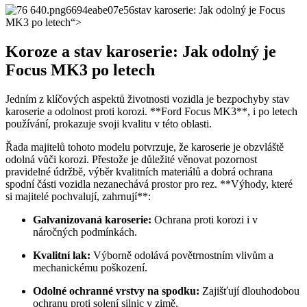
stav karoserie: Jak odolný je Focus
MK3 po letech“>
Koroze a stav karoserie: Jak odolný je
Focus MK3 po letech
Jedním z klíčových aspektů životnosti vozidla je bezpochyby stav
karoserie a odolnost proti korozi. **Ford Focus MK3**, i po letech
používání, prokazuje svoji kvalitu v této oblasti.
Řada majitelů tohoto modelu potvrzuje, že karoserie je obzvláště
odolná vůči korozi. Přestože je důležité věnovat pozornost
pravidelné údržbě, výběr kvalitních materiálů a dobrá ochrana
spodní části vozidla nezanechává prostor pro rez. **Výhody, které
si majitelé pochvalují, zahrnují**:
Galvanizovaná karoserie:
Ochrana proti korozi i v
náročných podmínkách.
Kvalitní lak:
Výborně odolává povětrnostním vlivům a
mechanickému poškození.
Odolné ochranné vrstvy na spodku:
Zajišťují dlouhodobou
ochranu proti solení silnic v zimě.