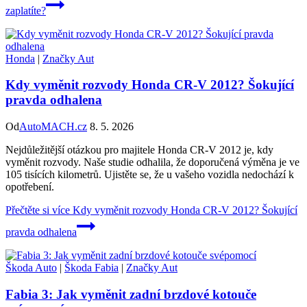
zaplatíte?
Honda
|
Značky Aut
Kdy vyměnit rozvody Honda CR-V 2012? Šokující
pravda odhalena
Od
AutoMACH.cz
8. 5. 2026
Nejdůležitější otázkou pro majitele Honda CR-V 2012 je, kdy
vyměnit rozvody. Naše studie odhalila, že doporučená výměna je ve
105 tisících kilometrů. Ujistěte se, že u vašeho vozidla nedochází k
opotřebení.
Přečtěte si více
Kdy vyměnit rozvody Honda CR-V 2012? Šokující
pravda odhalena
Škoda Auto
|
Škoda Fabia
|
Značky Aut
Fabia 3: Jak vyměnit zadní brzdové kotouče