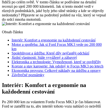
řidičů po celém světě. V tomto článku se podíváme na detailní
recenzi po ujetí 200 000 kilometrů. Jak si tento model vedl v
různých podmínkách, jaké byly jeho silné stránky a kde se objevily
nedostatky? Připravte se na podrobný pohled na vůz, který se vepsal
do srdcí mnoha motoristů.
Obsah článku
Interiér: Komfort a ergonomie na každodenní cestování
Motor a spotřeba: Jak si Ford Focus MK3 vede po 200 000
km
Spolehlivost a údržba: Které díly nejčastěji odchází
Jízdní vlastnosti: Stále vyvážený a zábavný
Elektronika a technologie: Vymoženosti, které se osvědčily
Koroze a stav karoserie: Jak odolný je Focus MK3 po letech
Ekonomika provozu: Celkové náklady na údržbu a opravy
Závěrečné poznámky
Interiér: Komfort a ergonomie na
každodenní cestování
Po 200 000 km za volantem Fordu Focus MK3 je čas bilancovat.
Ford se zaměřil na to, aby interiér tohoto vozu nabízel co největší