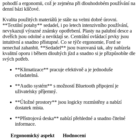
pohodlí a ergonomii, což je zejména při dlouhodobém používání na
denní bázi klíčové.
Kvalita použitých materiálů je stále na velmi dobré úrovni.
**Textilní potahy** sedadel, i po letech intenzivního používání,
nevykazují výrazné známky opotřebení. Plasty na palubní desce a
dveřích jsou odolné a neviklají se. Centrální ovládací prvky jsou
intuitivní a snadno přístupné. Co se týče ergonomie, Ford se
nenechal zahanbit. **Sedadel** jsou tvarovaná tak, aby nabízela
kvalitní oporu i během dlouhých jízd a snadno si je přizpůsobíte dle
svých potřeb.
**Klimatizace** pracuje efektivně a je jednoduše
ovladatelná.
**Audio systém** s možností Bluetooth připojení je
uživatelsky příjemný.
**Úložné prostory** jsou logicky rozmístěny a nabízí
dostatek místa.
**Přístrojová deska** nabízí přehledné a snadno čitelné
informace.
Ergonomický aspekt
Hodnocení