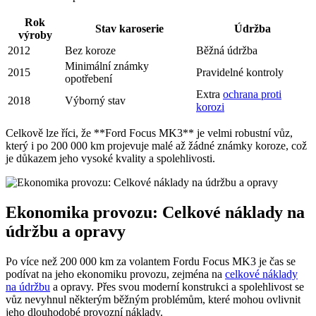
Rok
Stav karoserie
Údržba
výroby
2012
Bez koroze
Běžná údržba
Minimální známky
2015
Pravidelné kontroly
opotřebení
Extra
ochrana proti
2018
Výborný stav
korozi
Celkově lze říci, že **Ford Focus MK3** je velmi robustní vůz,
který i po 200 000 km projevuje malé až žádné známky koroze, což
je důkazem jeho vysoké kvality a spolehlivosti.
Ekonomika provozu: Celkové náklady na
údržbu a opravy
Po více než 200 000 km za volantem Fordu Focus MK3 je čas se
podívat na jeho ekonomiku provozu, zejména na
celkové náklady
na údržbu
a opravy. Přes svou moderní konstrukci a spolehlivost se
vůz nevyhnul některým běžným problémům, které mohou ovlivnit
jeho dlouhodobé provozní náklady.