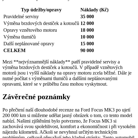
Typ údržby/opravy
Náklady (Kč)
Pravidelné servisy
35 000
Výměna brzdových destiček a kotoučů
12 000
Opravy vznětového motoru
18 000
Výměna tlumičů
10 000
Další neplánované opravy
15 000
CELKEM
90 000
Mezi **nejvýznamnější náklady** patří pravidelné servisy a
výměna brzdových destiček a kotoučů. V případě vznětových
motorů jsou i vyšší náklady na opravy motoru zcela běžné. Dále je
nutné počítat s výměnami tlumičů a dalšími neplánovanými
opravami, které se v průběhu času mohou vyskytnout.
Závěrečné poznámky
Po přečtení naší dlouhodobé recenze na Ford Focus MK3 po ujetí
200 000 km si můžeme udělat jasný obrázek o tom, co tento model
nabízí. Našimi zjištěními bylo potvrzeno, že Focus MK3 si
zachovává svou spolehlivost, komfort a ekonomičnost i při vysokém
nájezdu kilometrů. Ačkoli se nevyhnul určitým technickým
problémům, celkově převažují jeho kladné stránky. Tento automobil