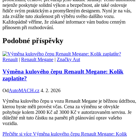
nejenže poskytuje solidní výkon a bezpečnost, ale také oslovuje
řidiče svým praktickým a promyšleným designem. Nyní je na vás,
zda zvážíte tuto zkušenost při výběru svého dalšího vozu.
Každopádně věříme, že získané informace vám budou cenným
přínosem při rozhodování.
Podobné příspěvky
Renault
|
Renault Megane
|
Značky Aut
Výměna kulového čepu Renault Megane: Kolik
zaplatíte?
Od
AutoMACH.cz
4. 2. 2026
Výměna kulového čepu u vozu Renault Megane je běžnou údržbou,
kterou byste měli provést včas. Cena za výměnu se obvykle
pohybuje kolem 2000 Kč až 3000 Kč v autorizovaném servisu. Je
důležité mít tuto částku na paměti při plánování oprav vašeho
vozidla.
Přečtěte si více
Výměna kulového čepu Renault Megane: Kolik