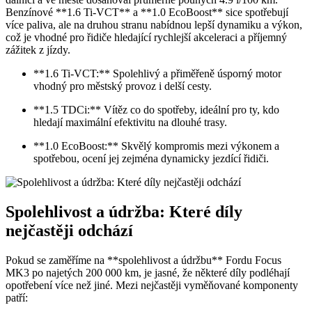
Benzínové **1.6 Ti-VCT** a **1.0 EcoBoost** sice spotřebují
více paliva, ale na druhou stranu nabídnou lepší dynamiku a výkon,
což je vhodné pro řidiče hledající rychlejší akceleraci a příjemný
zážitek z jízdy.
**1.6 Ti-VCT:** Spolehlivý a přiměřeně úsporný motor
vhodný pro městský provoz i delší cesty.
**1.5 TDCi:** Vítěz co do spotřeby, ideální pro ty, kdo
hledají maximální efektivitu na dlouhé trasy.
**1.0 EcoBoost:** Skvělý kompromis mezi výkonem a
spotřebou, ocení jej zejména dynamicky jezdící řidiči.
Spolehlivost a údržba: Které díly
nejčastěji odchází
Pokud se zaměříme na **spolehlivost a údržbu** Fordu Focus
MK3 po najetých 200 000 km, je jasné, že některé díly podléhají
opotřebení více než jiné. Mezi nejčastěji vyměňované komponenty
patří: