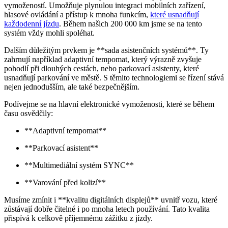
vymožeností. Umožňuje plynulou integraci mobilních zařízení,
hlasové ovládání a přístup k mnoha funkcím,
které usnadňují
každodenní jízdu
. Během našich 200 000 km jsme se na tento
systém vždy mohli spoléhat.
Dalším důležitým prvkem je **sada asistenčních systémů**. Ty
zahrnují například adaptivní tempomat, který výrazně zvyšuje
pohodlí při dlouhých cestách, nebo parkovací asistenty, které
usnadňují parkování ve městě. S těmito technologiemi se řízení stává
nejen jednodušším, ale také bezpečnějším.
Podívejme se na hlavní elektronické vymoženosti, které se během
času osvědčily:
**Adaptivní tempomat**
**Parkovací asistent**
**Multimediální systém SYNC**
**Varování před kolizí**
Musíme zmínit i **kvalitu digitálních displejů** uvnitř vozu, které
zůstávají dobře čitelné i po mnoha letech používání. Tato kvalita
přispívá k celkově příjemnému zážitku z jízdy.