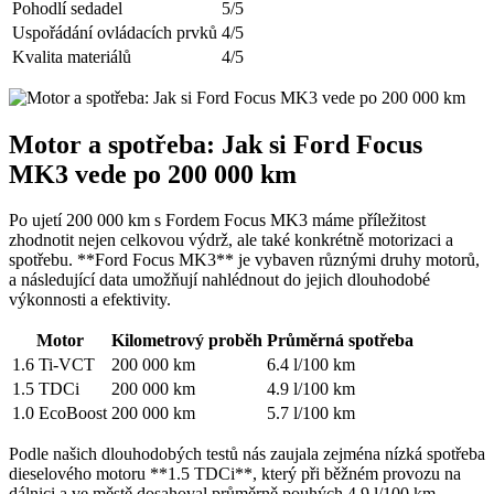
Pohodlí sedadel
5/5
Uspořádání ovládacích prvků
4/5
Kvalita materiálů
4/5
Motor a spotřeba: Jak si Ford Focus
MK3 vede po 200 000 km
Po ujetí 200 000 km s Fordem Focus MK3 máme příležitost
zhodnotit nejen celkovou výdrž, ale také konkrétně motorizaci a
spotřebu. **Ford Focus MK3** je vybaven různými druhy motorů,
a následující data umožňují nahlédnout do jejich dlouhodobé
výkonnosti a efektivity.
Motor
Kilometrový proběh
Průměrná spotřeba
1.6 Ti-VCT
200 000 km
6.4 l/100 km
1.5 TDCi
200 000 km
4.9 l/100 km
1.0 EcoBoost
200 000 km
5.7 l/100 km
Podle našich dlouhodobých testů nás zaujala zejména nízká spotřeba
dieselového motoru **1.5 TDCi**, který při běžném provozu na
dálnici a ve městě dosahoval průměrně pouhých 4.9 l/100 km.