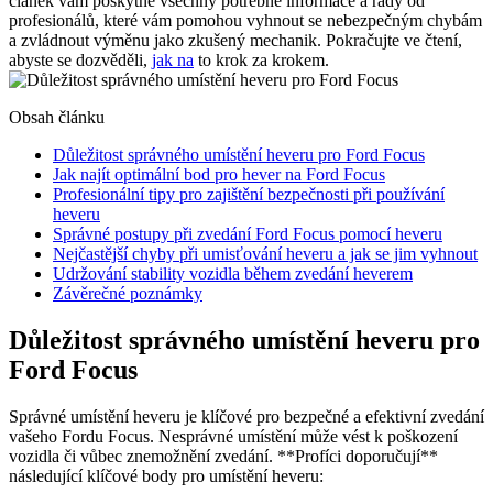
článek vám poskytne všechny potřebné informace a rady od
profesionálů, které vám pomohou vyhnout se nebezpečným chybám
a zvládnout výměnu jako zkušený mechanik. Pokračujte ve čtení,
abyste se dozvěděli,
jak na
to krok za krokem.
Obsah článku
Důležitost správného umístění heveru pro Ford Focus
Jak najít optimální bod pro hever na Ford Focus
Profesionální tipy pro zajištění bezpečnosti při používání
heveru
Správné postupy při zvedání Ford Focus pomocí heveru
Nejčastější chyby při umisťování heveru a jak se jim vyhnout
Udržování stability vozidla během zvedání heverem
Závěrečné poznámky
Důležitost správného umístění heveru pro
Ford Focus
Správné umístění heveru je klíčové pro bezpečné a efektivní zvedání
vašeho Fordu Focus. Nesprávné umístění může vést k poškození
vozidla či vůbec znemožnění zvedání. **Profíci doporučují**
následující klíčové body pro umístění heveru: