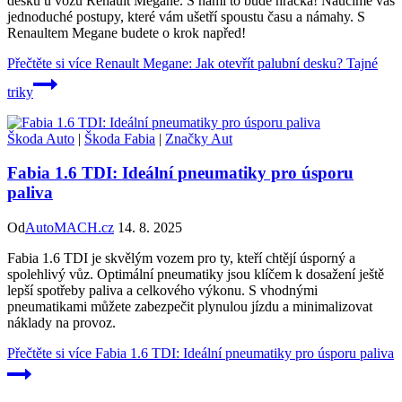
desku u vozu Renault Megane. S námi to bude hračka! Naučíme vás
jednoduché postupy, které vám ušetří spoustu času a námahy. S
Renaultem Megane budete o krok napřed!
Přečtěte si více
Renault Megane: Jak otevřít palubní desku? Tajné
triky
Škoda Auto
|
Škoda Fabia
|
Značky Aut
Fabia 1.6 TDI: Ideální pneumatiky pro úsporu
paliva
Od
AutoMACH.cz
14. 8. 2025
Fabia 1.6 TDI je skvělým vozem pro ty, kteří chtějí úsporný a
spolehlivý vůz. Optimální pneumatiky jsou klíčem k dosažení ještě
lepší spotřeby paliva a celkového výkonu. S vhodnými
pneumatikami můžete zabezpečit plynulou jízdu a minimalizovat
náklady na provoz.
Přečtěte si více
Fabia 1.6 TDI: Ideální pneumatiky pro úsporu paliva