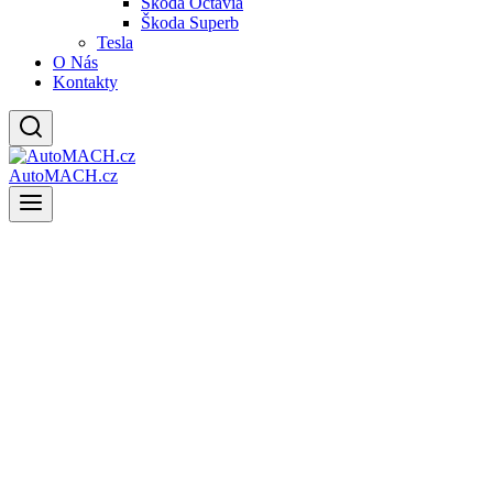
Škoda Octavia
Škoda Superb
Tesla
O Nás
Kontakty
AutoMACH.cz