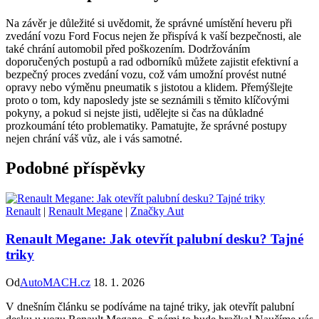
Na závěr je důležité si uvědomit, že správné umístění heveru při
zvedání vozu Ford Focus nejen že přispívá k vaší bezpečnosti, ale
také chrání automobil před poškozením. Dodržováním
doporučených postupů a rad odborníků můžete zajistit efektivní a
bezpečný proces zvedání vozu, což vám umožní provést nutné
opravy nebo výměnu pneumatik s jistotou a klidem. Přemýšlejte
proto o tom, kdy naposledy jste se seznámili s těmito klíčovými
pokyny, a pokud si nejste jisti, udělejte si čas na důkladné
prozkoumání této problematiky. Pamatujte, že správné postupy
nejen chrání váš vůz, ale i vás samotné.
Podobné příspěvky
Renault
|
Renault Megane
|
Značky Aut
Renault Megane: Jak otevřít palubní desku? Tajné
triky
Od
AutoMACH.cz
18. 1. 2026
V dnešním článku se podíváme na tajné triky, jak otevřít palubní