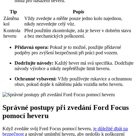
místa pro nasazení heveru.
Tip
Popis
Záměna
Vždy zvedejte a měňte pouze jedno kolo najednou,
kol
nikdy nezvedejte celý vůz.
Kontrola
Před použitím zkontrolujte, zda je hever v dobrém stavu
heveru
a bez mechanických poškození.
Přídavná opora:
Pokud je to možné, použijte přídavné
podpěry pro zvýšení bezpečnosti při práci pod vozem.
Dodržujte návody:
Každý hever má svá specifika. Dodržujte
návody výrobce a nikdy nepřetěžujte limit heveru.
Ochranné vybavení:
Vždy používejte rukavice a ochrannou
obuv, pokud dojde k náhlému pádu vozidla nebo heveru.
Správné postupy při zvedání Ford Focus
pomocí heveru
Když zvedáte svůj Ford Focus pomocí heveru,
je důležité dbát na
bezpečnost
a správné umístění heveru, aby nedošlo k poškození