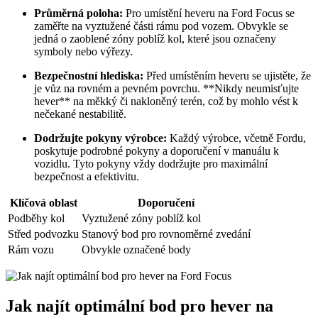
Průměrná poloha:
Pro umístění heveru na Ford Focus se
zaměřte na vyztužené části rámu pod vozem. Obvykle se
jedná o zaoblené zóny poblíž kol, které jsou označeny
symboly nebo výřezy.
Bezpečnostní hlediska:
Před umístěním heveru se ujistěte, že
je vůz na rovném a pevném povrchu. **Nikdy neumisťujte
hever** na měkký či nakloněný terén, což by mohlo vést k
nečekané nestabilitě.
Dodržujte pokyny výrobce:
Každý výrobce, včetně Fordu,
poskytuje podrobné pokyny a doporučení v manuálu k
vozidlu. Tyto pokyny vždy dodržujte pro maximální
bezpečnost a efektivitu.
Klíčová oblast
Doporučení
Podběhy kol
Vyztužené zóny poblíž kol
Střed podvozku
Stanový bod pro rovnoměrné zvedání
Rám vozu
Obvykle označené body
Jak najít optimální bod pro hever na