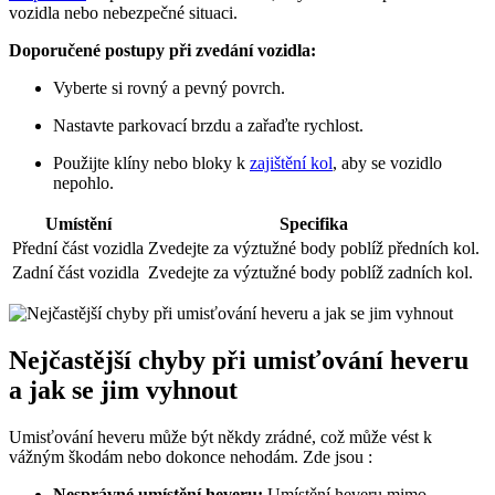
vozidla nebo nebezpečné situaci.
Doporučené postupy při zvedání vozidla:
Vyberte si rovný a pevný povrch.
Nastavte parkovací brzdu a zařaďte rychlost.
Použijte klíny nebo bloky k
zajištění kol
, aby se vozidlo
nepohlo.
Umístění
Specifika
Přední část vozidla
Zvedejte za výztužné body poblíž předních kol.
Zadní část vozidla
Zvedejte za výztužné body poblíž zadních kol.
Nejčastější chyby při umisťování heveru
a jak se jim vyhnout
Umisťování heveru může být někdy zrádné, což může vést k
vážným škodám nebo dokonce nehodám. Zde jsou :
Nesprávné umístění heveru:
Umístění heveru mimo