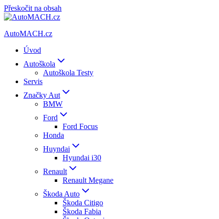
Přeskočit na obsah
AutoMACH.cz
Úvod
Autoškola
Autoškola Testy
Servis
Značky Aut
BMW
Ford
Ford Focus
Honda
Huyndai
Hyundai i30
Renault
Renault Megane
Škoda Auto
Škoda Citigo
Škoda Fabia