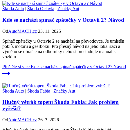
Škoda Auto
|
Škoda Octavia
|
Značky Aut
Kde se nachází spínač zpátečky v Octavii 2? Návod
Od
AutoMACH.cz
23. 11. 2025
Spínač zpátečky u Octavie 2 se nachází na převodovce. Je umístěn
poblíž motoru a gearboxu. Pro přesný návod na jeho lokalizaci a
výměnu se obraťte na odborníky nebo si prostudujte manuál k
vozidlu.
Přečtěte si více
Kde se nachází spínač zpátečky v Octavii 2? Návod
Škoda Auto
|
Škoda Fabia
|
Značky Aut
Hlučný větrák topení Škoda Fabia: Jak problém
vyřešit?
Od
AutoMACH.cz
26. 3. 2026
Hlučný větrák topení ve vašem voze Škoda Fabia může být