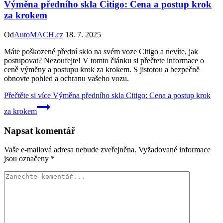
Výměna předního skla Citigo: Cena a postup krok
za krokem
Od
AutoMACH.cz
18. 7. 2025
Máte poškozené přední sklo na svém voze Citigo a nevíte, jak
postupovat? Nezoufejte! V tomto článku si přečtete informace o
ceně výměny a postupu krok za krokem. S jistotou a bezpečně
obnovte pohled a ochranu vašeho vozu.
Přečtěte si více
Výměna předního skla Citigo: Cena a postup krok
za krokem
Napsat komentář
Vaše e-mailová adresa nebude zveřejněna.
Vyžadované informace
jsou označeny
*