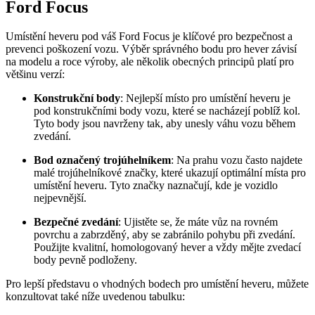
Ford Focus
Umístění heveru pod váš Ford Focus je klíčové pro bezpečnost a
prevenci poškození vozu. Výběr správného bodu pro hever závisí
na modelu a roce výroby, ale několik obecných principů platí pro
většinu verzí:
Konstrukční body
: Nejlepší místo pro umístění heveru je
pod konstrukčními body vozu, které se nacházejí poblíž kol.
Tyto body jsou navrženy tak, aby unesly váhu vozu během
zvedání.
Bod označený trojúhelníkem
: Na prahu vozu často najdete
malé trojúhelníkové značky, které ukazují optimální místa pro
umístění heveru. Tyto značky naznačují, kde je vozidlo
nejpevnější.
Bezpečné zvedání
: Ujistěte se, že máte vůz na rovném
povrchu a zabrzděný, aby se zabránilo pohybu při zvedání.
Použijte kvalitní, homologovaný hever a vždy mějte zvedací
body pevně podloženy.
Pro lepší představu o vhodných bodech pro umístění heveru, můžete
konzultovat také níže uvedenou tabulku: