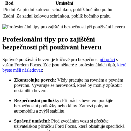
Bod
Umístění
Přední
Za přední kolovou schránkou, poblíž bočního prahu
Zadní
Za zadní kolovou schránkou, poblíž bočního prahu
Profesionální tipy pro zajištění
bezpečnosti při používání heveru
Správné používání heveru je klíčové pro bezpečnost
při práci
s
vaším Fordem Focus. Zde jsou některé z profesionálních tipů,
které
byste měli následovat
:
Zkontrolujte povrch:
Vždy pracujte na rovném a pevném
povrchu. Vyvarujte se nerovností, které by mohly způsobit
nestabilitu heveru.
Bezpečnostní podložky:
Při práci s heverem použijte
bezpečnostní podložky nebo klíny. Zamezí pohybu
automobilu a zvýší stabilitu.
Správné umístění:
Před zvedáním vozu si přečtěte
uživatelskou příručku Ford Focus, která obsahuje specifická