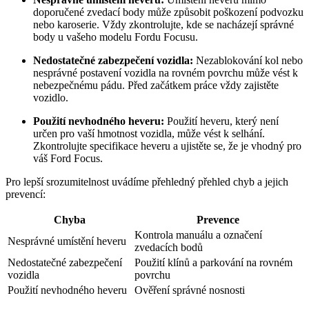
doporučené zvedací body může způsobit poškození podvozku
nebo karoserie. Vždy zkontrolujte, kde se nacházejí správné
body u vašeho modelu Fordu Focusu.
Nedostatečné zabezpečení vozidla:
Nezablokování kol nebo
nesprávné postavení vozidla na rovném povrchu může vést k
nebezpečnému pádu. Před začátkem práce vždy zajistěte
vozidlo.
Použití nevhodného heveru:
Použití heveru, který není
určen pro vaší hmotnost vozidla, může vést k selhání.
Zkontrolujte specifikace heveru a ujistěte se, že je vhodný pro
váš Ford Focus.
Pro lepší srozumitelnost uvádíme přehledný přehled chyb a jejich
prevencí:
Chyba
Prevence
Kontrola manuálu a označení
Nesprávné umístění heveru
zvedacích bodů
Nedostatečné zabezpečení
Použití klínů a parkování na rovném
vozidla
povrchu
Použití nevhodného heveru
Ověření správné nosnosti