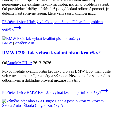
nepříjemný, ale existuje několik způsobů, jak tento problém vyřešit.
Od pravidelné údržby a čištění až po vyhledání odborné pomoci, je
důležité najít správné řešení, které vám zajistí klidnou jízdu.
Přečtěte si více
Hlučný větrák topení Škoda Fabia: Jak problém
vyřešit?
BMW
|
Značky Aut
BMW E36: Jak vybrat kvalitní pístní kroužky?
Od
AutoMACH.cz
26. 3. 2026
Pokud hledáte kvalitní pístní kroužky pro váš BMW E36, měli byste
vzít v úvahu materiál, rozměry a výrobce. Nezapomeňte se poradit s
odborníkem a důkladně prověřit možnosti na trhu.
Přečtěte si více
BMW E36: Jak vybrat kvalitní pístní kroužky?
Škoda Auto
|
Škoda Citigo
|
Značky Aut