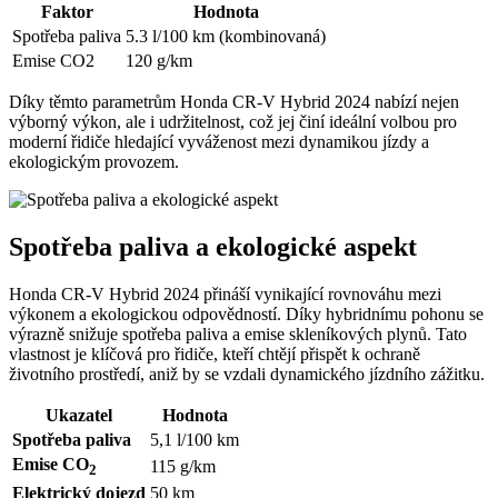
Faktor
Hodnota
Spotřeba paliva
5.3 l/100 km (kombinovaná)
Emise CO2
120 g/km
Díky těmto parametrům Honda CR-V Hybrid 2024 nabízí nejen
výborný výkon, ale i udržitelnost, což jej činí ideální volbou pro
moderní řidiče hledající vyváženost mezi dynamikou jízdy a
ekologickým provozem.
Spotřeba paliva a ekologické aspekt
Honda CR-V Hybrid 2024 přináší vynikající rovnováhu mezi
výkonem a ekologickou odpovědností. Díky hybridnímu pohonu se
výrazně snižuje spotřeba paliva a emise skleníkových plynů. Tato
vlastnost je klíčová pro řidiče, kteří chtějí přispět k ochraně
životního prostředí, aniž by se vzdali dynamického jízdního zážitku.
Ukazatel
Hodnota
Spotřeba paliva
5,1 l/100 km
Emise CO
115 g/km
2
Elektrický dojezd
50 km