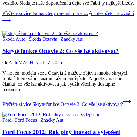
vozidlo. Sledujte naše doporučení a dejte své Fabii ty nejlepší brzdy.
Přečtěte si více
Fabia: Ceny předních brzdových destiček – srovnání
Škoda Auto
|
Škoda Octavia
|
Značky Aut
Skryté funkce Octavie 2: Co vše lze aktivovat?
Od
AutoMACH.cz
21. 7. 2025
V novém modelu vozu Octavia 2 můžete objevit mnoho skrytých
funkcí, které vám usnadní každodenní jízdu. Najděte v našem
článku, co vše lze aktivovat a jak využít všechny dostupné
možnosti.
Přečtěte si více
Skryté funkce Octavie 2: Co vše lze aktivovat?
Ford
|
Ford Focus
|
Značky Aut
Ford Focus 2012: Rok plný inovací a vylepšení