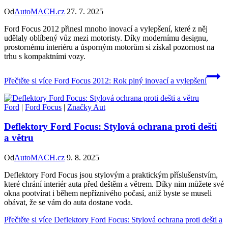
Od
AutoMACH.cz
27. 7. 2025
Ford Focus 2012 přinesl mnoho inovací a vylepšení, které z něj
udělaly oblíbený vůz mezi motoristy. Díky modernímu designu,
prostornému interiéru a úsporným motorům si získal pozornost na
trhu s kompaktními vozy.
Přečtěte si více
Ford Focus 2012: Rok plný inovací a vylepšení
Ford
|
Ford Focus
|
Značky Aut
Deflektory Ford Focus: Stylová ochrana proti dešti
a větru
Od
AutoMACH.cz
9. 8. 2025
Deflektory Ford Focus jsou stylovým a praktickým příslušenstvím,
které chrání interiér auta před deštěm a větrem. Díky nim můžete své
okna pootvírat i během nepříznivého počasí, aniž byste se museli
obávat, že se vám do auta dostane voda.
Přečtěte si více
Deflektory Ford Focus: Stylová ochrana proti dešti a