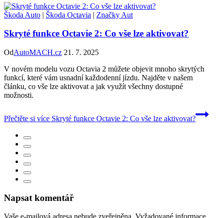
Škoda Auto
|
Škoda Octavia
|
Značky Aut
Skryté funkce Octavie 2: Co vše lze aktivovat?
Od
AutoMACH.cz
21. 7. 2025
V novém modelu vozu Octavia 2 můžete objevit mnoho skrytých
funkcí, které vám usnadní každodenní jízdu. Najděte v našem
článku, co vše lze aktivovat a jak využít všechny dostupné
možnosti.
Přečtěte si více
Skryté funkce Octavie 2: Co vše lze aktivovat?
Napsat komentář
Vaše e-mailová adresa nebude zveřejněna.
Vyžadované informace