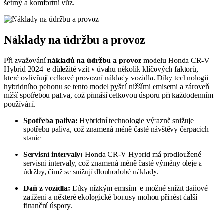
šetrný a komfortní vůz.
Náklady na údržbu a provoz
Při zvažování
nákladů na údržbu a provoz
modelu Honda CR-V
Hybrid 2024 je důležité vzít v úvahu několik klíčových faktorů,
které ovlivňují celkové provozní náklady vozidla. Díky technologii
hybridního pohonu se tento model pyšní nižšími emisemi a zároveň
nižší spotřebou paliva, což přináší celkovou úsporu při každodenním
používání.
Spotřeba paliva:
Hybridní technologie výrazně snižuje
spotřebu paliva, což znamená méně časté návštěvy čerpacích
stanic.
Servisní intervaly:
Honda CR-V Hybrid má prodloužené
servisní intervaly, což znamená méně časté výměny oleje a
údržby, čímž se snižují dlouhodobé náklady.
Daň z vozidla:
Díky nízkým emisím je možné snížit daňové
zatížení a některé ekologické bonusy mohou přinést další
finanční úspory.