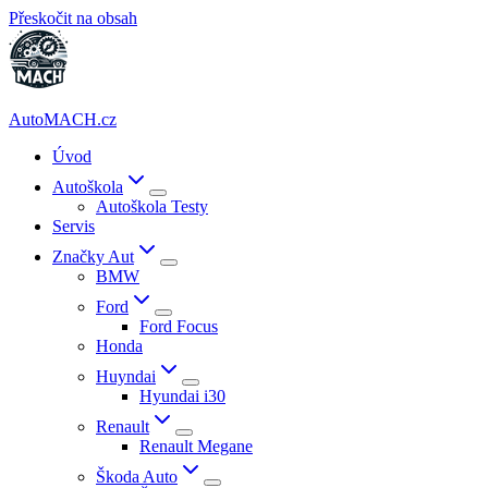
Přeskočit na obsah
AutoMACH.cz
Úvod
Autoškola
Autoškola Testy
Servis
Značky Aut
BMW
Ford
Ford Focus
Honda
Huyndai
Hyundai i30
Renault
Renault Megane
Škoda Auto