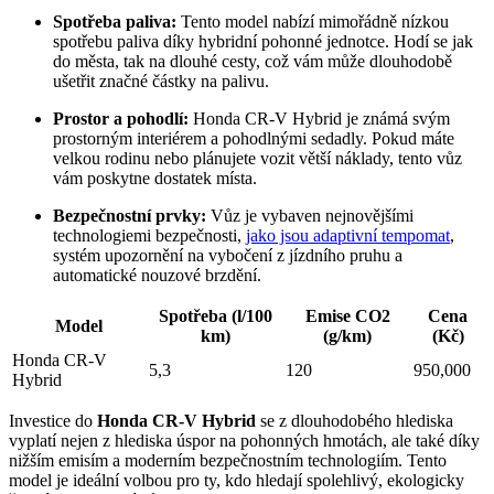
Spotřeba paliva:
Tento model nabízí mimořádně nízkou
spotřebu paliva díky hybridní pohonné jednotce. Hodí se jak
do města, tak na dlouhé cesty, což vám může dlouhodobě
ušetřit značné částky na palivu.
Prostor a pohodlí:
Honda CR-V Hybrid je známá svým
prostorným interiérem a pohodlnými sedadly. Pokud máte
velkou rodinu nebo plánujete vozit větší náklady, tento vůz
vám poskytne dostatek místa.
Bezpečnostní prvky:
Vůz je vybaven nejnovějšími
technologiemi bezpečnosti,
jako jsou adaptivní tempomat
,
systém upozornění na vybočení z jízdního pruhu a
automatické nouzové brzdění.
Spotřeba (l/100
Emise CO2
Cena
Model
km)
(g/km)
(Kč)
Honda CR-V
5,3
120
950,000
Hybrid
Investice do
Honda CR-V Hybrid
se z dlouhodobého hlediska
vyplatí nejen z hlediska úspor na pohonných hmotách, ale také díky
nižším emisím a moderním bezpečnostním technologiím. Tento
model je ideální volbou pro ty, kdo hledají spolehlivý, ekologicky