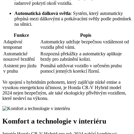
radarové pokrytí okolí vozidla.
Automatická dálková světla
: Systém, který automaticky
přepíná mezi dálkovými a potkávacími světly podle podmínek
na silnici.
Funkce
Popis
Adaptivní
Automaticky udržuje bezpečnou vzdálenost od
tempomat
vozidla před vámi.
Automatické
Rozpozná překážky a automaticky aplikuje
nouzové brzdění
brzdy pro zabránění kolizi.
Asistent pro jízdu
Pomáhá udržovat vozidlo v určeném pruhu
v pruhu
pomocí jemných korekcí řízení.
Ve spojení s hybridním pohonem, který zajišťuje nízké emise a
vysokou energetickou účinnost, je Honda CR-V Hybrid model
2024 nejen bezpečným, ale také ekologicky přívětivým vozidlem,
které nesleví na výkonu.
Komfort a technologie v interiéru
Interiér Honda CR-V Hybrid pro rok 2024 nabízí kombinaci