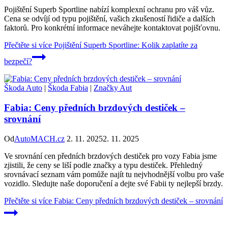
Pojištění Superb Sportline nabízí komplexní ochranu pro váš vůz.
Cena se odvíjí od typu pojištění, vašich zkušeností řidiče a dalších
faktorů. Pro konkrétní informace neváhejte kontaktovat pojišťovnu.
Přečtěte si více
Pojištění Superb Sportline: Kolik zaplatíte za
bezpečí?
Škoda Auto
|
Škoda Fabia
|
Značky Aut
Fabia: Ceny předních brzdových destiček –
srovnání
Od
AutoMACH.cz
2. 11. 2025
2. 11. 2025
Ve srovnání cen předních brzdových destiček pro vozy Fabia jsme
zjistili, že ceny se liší podle značky a typu destiček. Přehledný
srovnávací seznam vám pomůže najít tu nejvhodnější volbu pro vaše
vozidlo. Sledujte naše doporučení a dejte své Fabii ty nejlepší brzdy.
Přečtěte si více
Fabia: Ceny předních brzdových destiček – srovnání