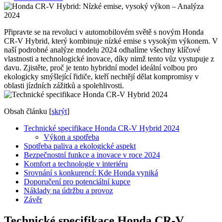
Připravte se na revoluci v automobilovém světě s novým Honda
CR-V Hybrid, který kombinuje nízké emise s vysokým výkonem. V
naší podrobné analýze modelu 2024 odhalíme všechny klíčové
vlastnosti a technologické inovace, díky nimž tento vůz vystupuje z
davu. Zjistěte, proč je tento hybridní model ideální volbou pro
ekologicky smýšlející řidiče, kteří nechtějí dělat kompromisy v
oblasti jízdních zážitků a spolehlivosti.
Obsah článku
[
skrýt
]
Technické specifikace Honda CR-V Hybrid 2024
Výkon a spotřeba
Spotřeba paliva a ekologické aspekt
Bezpečnostní funkce a inovace v roce 2024
Komfort a technologie v interiéru
Srovnání s konkurencí: Kde Honda vyniká
Doporučení pro potenciální kupce
Náklady na údržbu a provoz
Závěr
Technické specifikace Honda CR-V