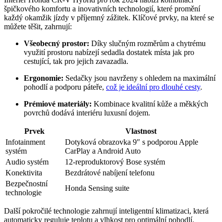
špičkového komfortu a inovativních technologií, které promění
každý okamžik jízdy v příjemný zážitek. Klíčové prvky, na které se
můžete těšit, zahrnují:
Všeobecný prostor:
Díky slučným rozměrům a chytrému
využití prostoru nabízejí sedadla dostatek místa jak pro
cestující, tak pro jejich zavazadla.
Ergonomie:
Sedačky jsou navrženy s ohledem na maximální
pohodlí a podporu páteře,
což je ideální pro dlouhé cesty
.
Prémiové materiály:
Kombinace kvalitní kůže a měkkých
povrchů dodává interiéru luxusní dojem.
Prvek
Vlastnost
Infotainment
Dotyková obrazovka 9″ s podporou Apple
systém
CarPlay a Android Auto
Audio systém
12-reproduktorový Bose systém
Konektivita
Bezdrátové nabíjení telefonu
Bezpečnostní
Honda Sensing suite
technologie
Další pokročilé technologie zahrnují inteligentní klimatizaci, která
automaticky reguluje teplotu a vlhkost pro optimální pohodlí.