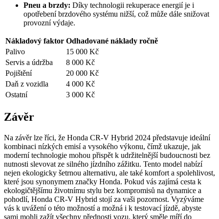
Pneu a brzdy:
Díky technologii rekuperace energií je i
opotřebení brzdového systému nižší, což může dále snižovat
provozní výdaje.
Nákladový faktor
Odhadované náklady ročně
Palivo
15 000 Kč
Servis a údržba
8 000 Kč
Pojištění
20 000 Kč
Daň z vozidla
4 000 Kč
Ostatní
3 000 Kč
Závěr
Na závěr lze říci, že Honda CR-V Hybrid 2024 představuje ideální
kombinaci nízkých emisí a vysokého výkonu, čímž ukazuje, jak
moderní technologie mohou přispět k udržitelnější budoucnosti bez
nutnosti slevovat ze silného jízdního zážitku. Tento model nabízí
nejen ekologicky šetrnou alternativu, ale také komfort a spolehlivost,
které jsou synonymem značky Honda. Pokud vás zajímá cesta k
ekologičtějšímu životnímu stylu bez kompromisů na dynamice a
pohodlí, Honda CR-V Hybrid stojí za vaši pozornost. Vyzýváme
vás k uvážení o této možností a možná i k testovací jízdě, abyste
sami mohli zažít všechny přednosti vozu, který směle míří do