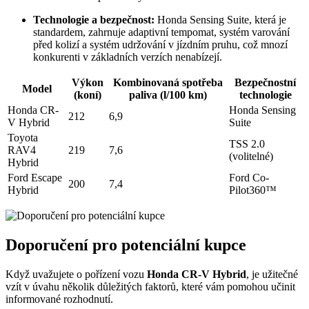
Technologie a bezpečnost:
Honda Sensing Suite, která je
standardem, zahrnuje adaptivní tempomat, systém varování
před kolizí a systém udržování v jízdním pruhu, což mnozí
konkurenti v základních verzích nenabízejí.
Výkon
Kombinovaná spotřeba
Bezpečnostní
Model
(koní)
paliva (l/100 km)
technologie
Honda CR-
Honda Sensing
212
6,9
V Hybrid
Suite
Toyota
TSS 2.0
RAV4
219
7,6
(volitelné)
Hybrid
Ford Escape
Ford Co-
200
7,4
Hybrid
Pilot360™
Doporučení pro potenciální kupce
Když uvažujete o pořízení vozu
Honda CR-V Hybrid
, je užitečné
vzít v úvahu několik důležitých faktorů, které vám pomohou učinit
informované rozhodnutí.