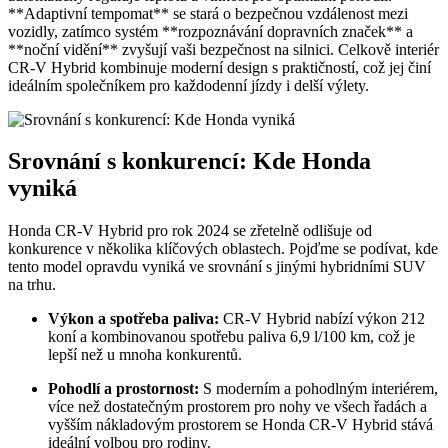
**Adaptivní tempomat** se stará o bezpečnou vzdálenost mezi
vozidly, zatímco systém **rozpoznávání dopravních značek** a
**noční vidění** zvyšují vaši bezpečnost na silnici. Celkově interiér
CR-V Hybrid kombinuje moderní design s praktičností, což jej činí
ideálním společníkem pro každodenní jízdy i delší výlety.
Srovnání s konkurencí: Kde Honda
vyniká
Honda CR-V Hybrid pro rok 2024 se zřetelně odlišuje od
konkurence v několika klíčových oblastech. Pojďme se podívat, kde
tento model opravdu vyniká ve srovnání s jinými hybridními SUV
na trhu.
Výkon a spotřeba paliva:
CR-V Hybrid nabízí výkon 212
koní a kombinovanou spotřebu paliva 6,9 l/100 km, což je
lepší než u mnoha konkurentů.
Pohodlí a prostornost:
S moderním a pohodlným interiérem,
více než dostatečným prostorem pro nohy ve všech řadách a
vyšším nákladovým prostorem se Honda CR-V Hybrid stává
ideální volbou pro rodiny.