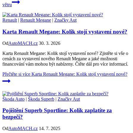
větru
Renault
|
Renault Megane
|
Značky Aut
Karta Renault Megane: Kolik stojí vystavení nové?
Od
AutoMACH.cz
30. 3. 2026
Karta Renault Megane: Kolik stojí vystavení nové? Zjistěte si vše o
cenách za vystavení nového Renault Megane a jaké možnosti
financování vám mohou být nabízeny. Čtěte dál pro více informací.
Přečtěte si více
Karta Renault Megane: Kolik stojí vystavení nové?
Škoda Auto
|
Škoda Superb
|
Značky Aut
Pojištění Superb Sportline: Kolik zaplatíte za
bezpečí?
Od
AutoMACH.cz
14. 7. 2025