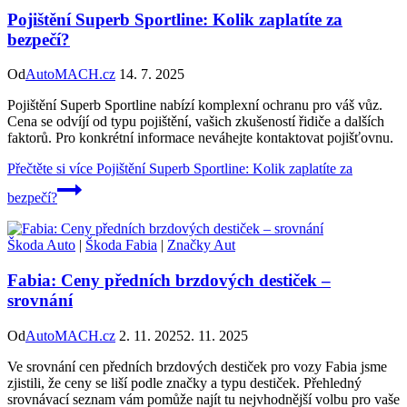
Pojištění Superb Sportline: Kolik zaplatíte za
bezpečí?
Od
AutoMACH.cz
14. 7. 2025
Pojištění Superb Sportline nabízí komplexní ochranu pro váš vůz.
Cena se odvíjí od typu pojištění, vašich zkušeností řidiče a dalších
faktorů. Pro konkrétní informace neváhejte kontaktovat pojišťovnu.
Přečtěte si více
Pojištění Superb Sportline: Kolik zaplatíte za
bezpečí?
Škoda Auto
|
Škoda Fabia
|
Značky Aut
Fabia: Ceny předních brzdových destiček –
srovnání
Od
AutoMACH.cz
2. 11. 2025
2. 11. 2025
Ve srovnání cen předních brzdových destiček pro vozy Fabia jsme
zjistili, že ceny se liší podle značky a typu destiček. Přehledný
srovnávací seznam vám pomůže najít tu nejvhodnější volbu pro vaše