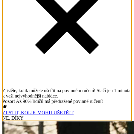
Zjistěte, kolik můžete ušetřit na povinném ručení! Stačí jen 1 minuta
k vaší nejvýhodnější nabídce.
Pozor! Až 90% řidičů má předražené povinné ručení!
ZJISTIT, KOLIK MOHU UŠETŘIT
NE, DÍKY