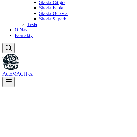
Škoda Citigo
Škoda Fabia
Škoda Octavia
Škoda Superb
Tesla
O Nás
Kontakty
AutoMACH.cz