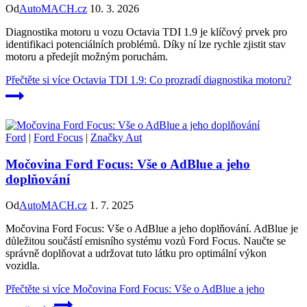
Od
AutoMACH.cz
10. 3. 2026
Diagnostika motoru u vozu Octavia TDI 1.9 je klíčový prvek pro
identifikaci potenciálních problémů. Díky ní lze rychle zjistit stav
motoru a předejít možným poruchám.
Přečtěte si více
Octavia TDI 1.9: Co prozradí diagnostika motoru?
Ford
|
Ford Focus
|
Značky Aut
Močovina Ford Focus: Vše o AdBlue a jeho
doplňování
Od
AutoMACH.cz
1. 7. 2025
Močovina Ford Focus: Vše o AdBlue a jeho doplňování. AdBlue je
důležitou součástí emisního systému vozů Ford Focus. Naučte se
správně doplňovat a udržovat tuto látku pro optimální výkon
vozidla.
Přečtěte si více
Močovina Ford Focus: Vše o AdBlue a jeho