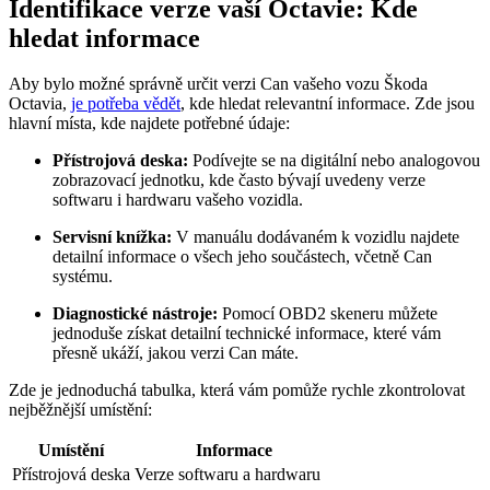
Identifikace verze vaší Octavie: Kde
hledat informace
Aby bylo možné správně určit verzi Can vašeho vozu Škoda
Octavia,
je potřeba vědět
, kde hledat relevantní informace. Zde jsou
hlavní místa, kde najdete potřebné údaje:
Přístrojová deska:
Podívejte se na digitální nebo analogovou
zobrazovací jednotku, kde často bývají uvedeny verze
softwaru i hardwaru vašeho vozidla.
Servisní knížka:
V manuálu dodávaném k vozidlu najdete
detailní informace o všech jeho součástech, včetně Can
systému.
Diagnostické nástroje:
Pomocí OBD2 skeneru můžete
jednoduše získat detailní technické informace, které vám
přesně ukáží, jakou verzi Can máte.
Zde je jednoduchá tabulka, která vám pomůže rychle zkontrolovat
nejběžnější umístění:
Umístění
Informace
Přístrojová deska
Verze softwaru a hardwaru