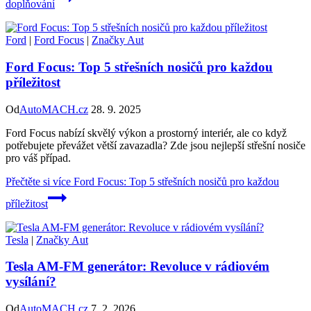
doplňování
Ford
|
Ford Focus
|
Značky Aut
Ford Focus: Top 5 střešních nosičů pro každou
příležitost
Od
AutoMACH.cz
28. 9. 2025
Ford Focus nabízí skvělý výkon a prostorný interiér, ale co když
potřebujete převážet větší zavazadla? Zde jsou nejlepší střešní nosiče
pro váš případ.
Přečtěte si více
Ford Focus: Top 5 střešních nosičů pro každou
příležitost
Tesla
|
Značky Aut
Tesla AM-FM generátor: Revoluce v rádiovém
vysílání?
Od
AutoMACH.cz
7. 2. 2026