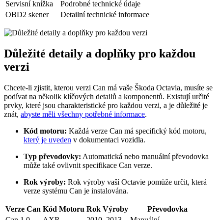
Servisní knížka
Podrobné technické údaje
OBD2 skener
Detailní technické informace
Důležité detaily a doplňky pro každou
verzi
Chcete-li zjistit, kterou verzi Can má vaše Škoda Octavia, musíte se
podívat na několik klíčových detailů a komponentů. Existují určité
prvky, které jsou charakteristické pro každou verzi, a je důležité je
znát,
abyste měli všechny potřebné informace
.
Kód motoru:
Každá verze Can má specifický kód motoru,
který je uveden
v dokumentaci vozidla.
Typ převodovky:
Automatická nebo manuální převodovka
může také ovlivnit specifikace Can verze.
Rok výroby:
Rok výroby vaší Octavie pomůže určit, která
verze systému Can je instalována.
Verze Can
Kód Motoru
Rok Výroby
Převodovka
Can 1.0
AXR
2010–2013
Manuální