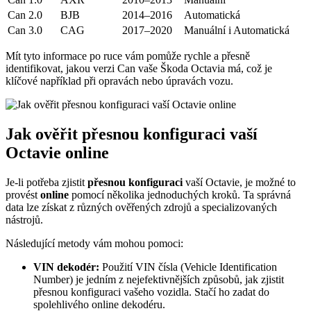
Can 2.0
BJB
2014–2016
Automatická
Can 3.0
CAG
2017–2020
Manuální i Automatická
Mít tyto informace po ruce vám pomůže rychle a přesně
identifikovat, jakou verzi Can vaše Škoda Octavia má, což je
klíčové například při opravách nebo úpravách vozu.
Jak ověřit přesnou konfiguraci vaší
Octavie online
Je-li potřeba zjistit
přesnou konfiguraci
vaší Octavie, je možné to
provést
online
pomocí několika jednoduchých kroků. Ta správná
data lze získat z různých ověřených zdrojů a specializovaných
nástrojů.
Následující metody vám mohou pomoci:
VIN dekodér:
Použití VIN čísla (Vehicle Identification
Number) je jedním z nejefektivnějších způsobů, jak zjistit
přesnou konfiguraci vašeho vozidla. Stačí ho zadat do
spolehlivého online dekodéru.