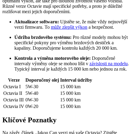
optimální výkon, ale také pro dlouhou životnost vašeho vozidla.
Různé verze Octavie mají specifické potřeby, a proto je důležité
rozlišovat mezi jejich doporučeními.
Aktualizace softwaru:
Ujistěte se, že máte vždy nejnovější
verzi firmwaru. To
může zlepšit výkon
a bezpečnost.
Údržba brzdového systému:
Pro různé modely mohou být
specifické pokyny pro výměnu brzdových destiček a
kapaliny. Doporučujeme kontrolu každých 20 000 km.
Kontrola a výměna motorového oleje:
Doporučené
intervaly výměny oleje se mohou lišit v
závislosti na modelu
.
Typický interval je každých 15 000 km nebo jednou za rok.
Verze
Doporučený olej
Interval údržby
Octavia I
5W-30
15 000 km
Octavia II
5W-40
15 000 km
Octavia III
0W-30
15 000 km
Octavia IV
0W-20
15 000 km
Klíčové Poznatky
Na závěr, článek „Jakou Can verzi má vaše Octavia? Zjistěte