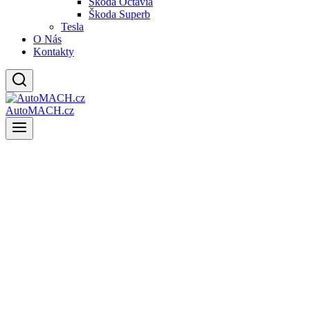
Škoda Octavia
Škoda Superb
Tesla
O Nás
Kontakty
AutoMACH.cz