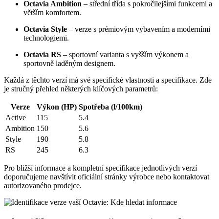
Octavia Ambition
– střední třída s pokročilejšími funkcemi a
větším komfortem.
Octavia Style
– verze s prémiovým vybavením a moderními
technologiemi.
Octavia RS
– sportovní varianta s vyšším výkonem a
sportovně laděným designem.
Každá z těchto verzí má své specifické vlastnosti a specifikace. Zde
je stručný přehled některých klíčových parametrů:
Verze
Výkon (HP)
Spotřeba (l/100km)
Active
115
5.4
Ambition
150
5.6
Style
190
5.8
RS
245
6.3
Pro bližší informace a kompletní specifikace jednotlivých verzí
doporučujeme navštívit oficiální stránky výrobce nebo kontaktovat
autorizovaného prodejce.