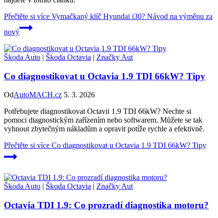
Přečtěte si více
Vymačkaný klíč Hyundai i30? Návod na výměnu za
nový
Škoda Auto
|
Škoda Octavia
|
Značky Aut
Co diagnostikovat u Octavia 1.9 TDI 66kW? Tipy
Od
AutoMACH.cz
5. 3. 2026
Potřebujete diagnostikovat Octavii 1.9 TDI 66kW? Nechte si
pomoci diagnostickým zařízením nebo softwarem. Můžete se tak
vyhnout zbytečným nákladům a opravit potíže rychle a efektivně.
Přečtěte si více
Co diagnostikovat u Octavia 1.9 TDI 66kW? Tipy
Škoda Auto
|
Škoda Octavia
|
Značky Aut
Octavia TDI 1.9: Co prozradí diagnostika motoru?