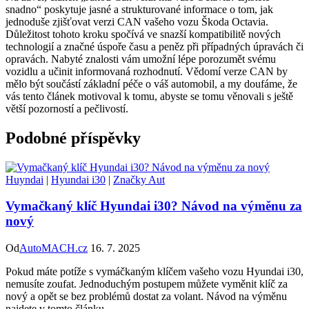
snadno“ poskytuje jasné a strukturované informace o tom, jak
jednoduše zjišťovat verzi CAN vašeho vozu Škoda Octavia.
Důležitost tohoto kroku spočívá ve snazší kompatibilitě nových
technologií a značné úspoře času a peněz při případných úpravách či
opravách. Nabyté znalosti vám umožní lépe porozumět svému
vozidlu a učinit informovaná rozhodnutí. Vědomí verze CAN by
mělo být součástí základní péče o váš automobil, a my doufáme, že
vás tento článek motivoval k tomu, abyste se tomu věnovali s ještě
větší pozorností a pečlivostí.
Podobné příspěvky
Huyndai
|
Hyundai i30
|
Značky Aut
Vymačkaný klíč Hyundai i30? Návod na výměnu za
nový
Od
AutoMACH.cz
16. 7. 2025
Pokud máte potíže s vymáčkaným klíčem vašeho vozu Hyundai i30,
nemusíte zoufat. Jednoduchým postupem můžete vyměnit klíč za
nový a opět se bez problémů dostat za volant. Návod na výměnu
najdete v tomto článku.