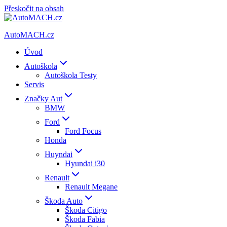
Přeskočit na obsah
AutoMACH.cz
Úvod
Autoškola
Autoškola Testy
Servis
Značky Aut
BMW
Ford
Ford Focus
Honda
Huyndai
Hyundai i30
Renault
Renault Megane
Škoda Auto
Škoda Citigo
Škoda Fabia