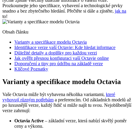
rychle zjistíte všechny důležité informace o vašem voze.
Prozkoumejte jeho specifikace, vybavení a technologické prvky
snadno a bez zbytečného hledání. Přečtěte si dále a zjistěte,
jak na
to!
Obsah článku
Varianty a specifikace modelu Octavia
Identifikace verze vaší Octavie: Kde hledat informace
Důležité detaily a doplňky pro každou verzi
Jak ověřit přesnou konfiguraci vaší Octavie online
Doporučení a tipy pro údržbu na základě verze
Klíčové Poznatky
Varianty a specifikace modelu Octavia
Vaše Octavia může být vybavena několika variantami,
které
vyhovují různým potřebám
a preferencím. Od základních modelů až
po luxusnější verze, každý řidič si může najít tu svou. Nejoblíbenější
verze zahrnují:
Octavia Active
– základní verze, která nabízí skvělý poměr
ceny a výkonu.