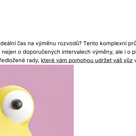
je ideální čas na výměnu rozvodů? Tento komplexní p
 nejen o doporučených intervalech výměny, ale i o př
předložené rady,
které vám pomohou udržet váš vůz
v