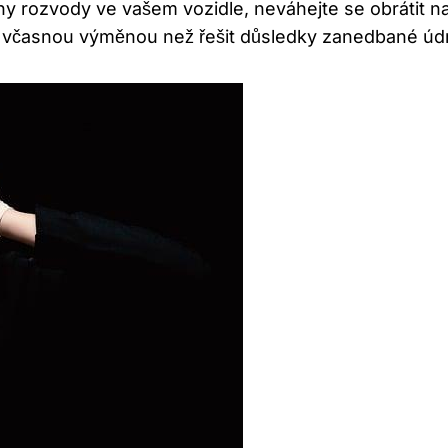
ěny rozvody ve vašem vozidle, neváhejte se obrátit n
m včasnou výměnou než řešit důsledky zanedbané úd