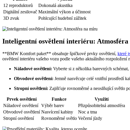
12 reproduktorů
Dokonalá akustika
Digitální zesilovač
Maximální výkon a účinnost
3D zvuk
Pohlcující hudební zážitek
Inteligentní osvětlení interiéru: Atmosfér
**BMW Komfort paket** obsahuje špičkové prvky osvětlení,
které 
osvětlení interiéru vašeho vozu podle vašeho aktuálního rozpoložení 
Náladové osvětlení:
Vyberte si z několika barevných schémat, k
Obvodové osvětlení:
Jemně nasvěcuje celé vnitřní prostředí kab
Stropní osvětlení:
Zajišťuje rovnoměrné a neoslňující světlo po 
Prvek osvětlení
Funkce
Využití
Náladové osvětlení
Výběr barev
Přizpůsobitelná atmosféra
Obvodové osvětlení
Nasvícení kabiny
Noc a tma
Stropní osvětlení
Rovnoměrné světlo
Večerní jízdy