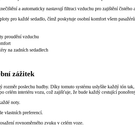
ečištění a automaticky nastavují filtraci vzduchu pro zajištění čistého a
ploty pro každé sedadlo, čímž poskytuje osobní komfort všem pasažér
zity proudění vzduchu
omfort
žéry na zadních sedadlech
bní zážitek
ozměr poslechu hudby. Díky tomuto systému uslyšíte každý tón tak, jak
o celém interiéru vozu, což zajišťuje, že bude každý cestující ponořen
každé noty.
e vlastních preferencí.
 dosažení rovnoměrného zvuku v celém voze.