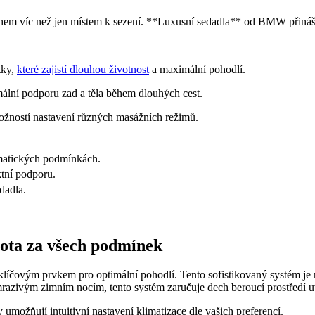
hem víc než jen místem k sezení. **Luxusní sedadla** od BMW přináší
tky,
které zajistí dlouhou životnost
a maximální pohodlí.
ální podporu zad a těla během dlouhých cest.
možností nastavení různých masážních režimů.
imatických podmínkách.
ktní podporu.
dadla.
plota za všech podmínek
čovým prvkem pro optimální pohodlí. Tento sofistikovaný systém je navrž
razivým zimním nocím, tento systém zaručuje dech beroucí prostředí u
 umožňují intuitivní nastavení klimatizace dle vašich preferencí.