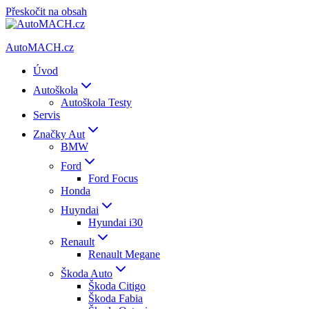
Přeskočit na obsah
AutoMACH.cz
Úvod
Autoškola
Autoškola Testy
Servis
Značky Aut
BMW
Ford
Ford Focus
Honda
Huyndai
Hyundai i30
Renault
Renault Megane
Škoda Auto
Škoda Citigo
Škoda Fabia