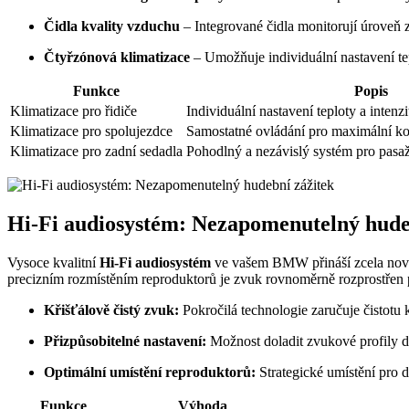
Čidla kvality vzduchu
– Integrované čidla monitorují úroveň zn
Čtyřzónová klimatizace
– Umožňuje individuální nastavení te
Funkce
Popis
Klimatizace pro řidiče
Individuální nastavení teploty a inten
Klimatizace pro spolujezdce
Samostatné ovládání pro maximální k
Klimatizace pro zadní sedadla
Pohodlný a nezávislý systém pro pasa
Hi-Fi audiosystém: Nezapomenutelný hude
Vysoce kvalitní
Hi-Fi audiosystém
ve vašem BMW přináší zcela nový r
precizním rozmístěním reproduktorů je zvuk rovnoměrně rozprostřen p
Křišťálově čistý zvuk:
Pokročilá technologie zaručuje čistotu 
Přizpůsobitelné nastavení:
Možnost doladit zvukové profily dl
Optimální umístění reproduktorů:
Strategické umístění pro
Funkce
Výhoda