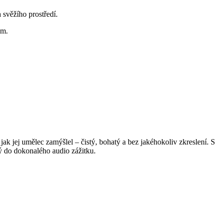
 svěžího prostředí.
ům.
 jej umělec zamýšlel – čistý, bohatý a bez jakéhokoliv zkreslení. S
ý do dokonalého audio zážitku.