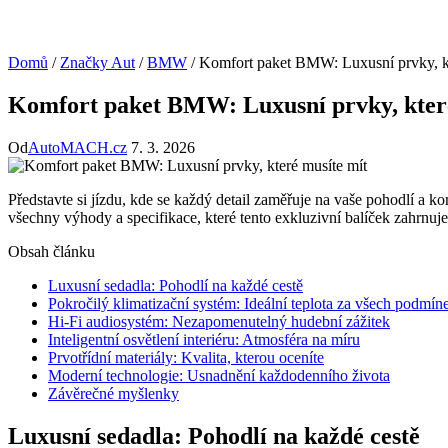
Domů
/
Značky Aut
/
BMW
/
Komfort paket BMW: Luxusní prvky, kt
Komfort paket BMW: Luxusní prvky, kter
Od
AutoMACH.cz
7. 3. 2026
Představte si jízdu, kde se každý detail zaměřuje na vaše pohodlí a
všechny výhody a specifikace, které tento exkluzivní balíček zahrnuje
Obsah článku
Luxusní sedadla: Pohodlí na každé cestě
Pokročilý klimatizační systém: Ideální teplota za všech podmín
Hi-Fi audiosystém: Nezapomenutelný hudební zážitek
Inteligentní osvětlení interiéru: Atmosféra na míru
Prvotřídní materiály: Kvalita, kterou oceníte
Moderní technologie: Usnadnění každodenního života
Závěrečné myšlenky
Luxusní sedadla: Pohodlí na každé cestě