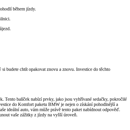
pohodlí během jízdy.
lnici.
ůjezd.
 si budete chtít opakovat znovu a znovu. Investice do těchto
. Tento balíček nabízí prvky, jako jsou vyhřívané sedačky, pokročilé
Investice do Komfort paketu BMW je nejen o získání pohodlnější a
vaše ideální auto, vám může právě tento paket nabídnout odpověď.
nout vaše zážitky z jízdy na vyšší úroveň.