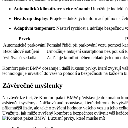
Automatická klimatizace s více zónami:
Umožňuje individuáln
Heads-up display:
Projekce důležitých informací přímo na čelní
Adaptivní tempomat:
Nastaví rychlost a udržuje bezpečnou vz
Prvek
P
Automatické parkování
Pomáhá řidiči při parkování vozu pomocí ka
Bezdrátové nabíjení
Umožňuje nabíjení smartphonu bez použití k
Vyhřívaná sedadla
Zajišťuje komfort během chladných dnů díky 
Komfort paket BMW obsahuje i další luxusní prvky, které zvyšují vaši 
technologií je investicí do vašeho pohodlí a bezpečnosti na každém ki
Závěrečné myšlenky
Na závěr lze říci, že Komfort paket BMW představuje dokonalou kombi
asistenční systémy a špičková audiosoustava, které dohromady vytváře
příjemnější jízdy, ale také o zvýšení hodnoty vašeho vozu a jeho ce
Uvažujte, jak může zvýšený komfort a bezpečnost ovlivnit váš každode