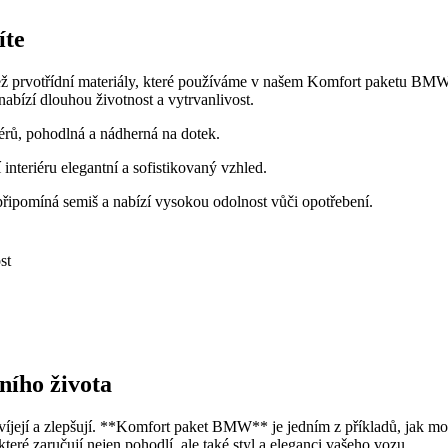
íte
ež prvotřídní materiály, které používáme v našem Komfort paketu BMW. 
nabízí dlouhou životnost a vytrvanlivost.
érů, pohodlná a nádherná na dotek.
nteriéru elegantní a sofistikovaný vzhled.
řipomíná semiš a nabízí vysokou odolnost vůči opotřebení.
st
ního života
íjejí a zlepšují. **Komfort paket BMW** je jedním z příkladů, jak m
teré zaručují nejen pohodlí, ale také styl a eleganci vašeho vozu.