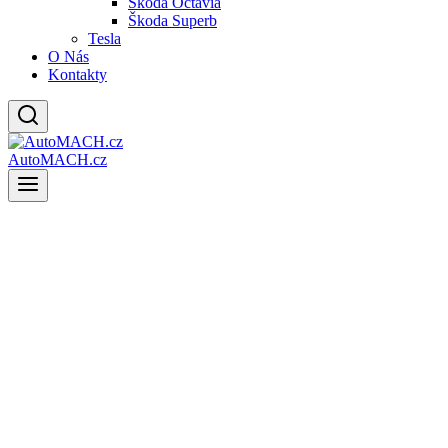
Škoda Octavia
Škoda Superb
Tesla
O Nás
Kontakty
AutoMACH.cz