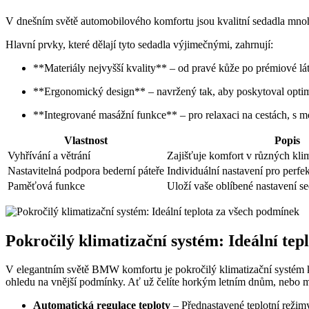
V dnešním světě automobilového komfortu jsou kvalitní sedadla mno
Hlavní prvky, které dělají tyto sedadla výjimečnými, zahrnují:
**Materiály nejvyšší kvality** – od pravé kůže po prémiové lá
**Ergonomický design** – navržený tak, aby poskytoval optim
**Integrované masážní funkce** – pro relaxaci na cestách, s 
Vlastnost
Popis
Vyhřívání a větrání
Zajišťuje komfort v různých kl
Nastavitelná podpora bederní páteře
Individuální nastavení pro perfe
Paměťová funkce
Uloží vaše oblíbené nastavení se
Pokročilý klimatizační systém: Ideální te
V elegantním světě BMW komfortu je pokročilý klimatizační systém klí
ohledu na vnější podmínky. Ať už čelíte horkým letním dnům, nebo m
Automatická regulace teploty
– Přednastavené teplotní režimy