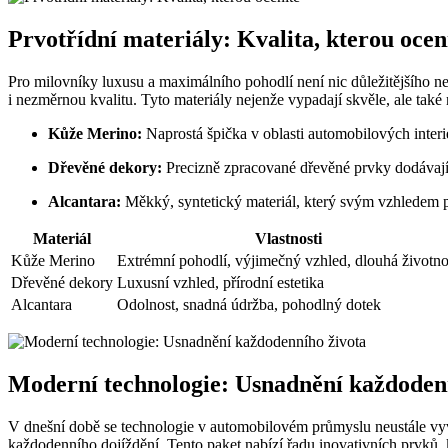
Prvotřídní materiály: Kvalita, kterou ocen
Pro milovníky luxusu a maximálního pohodlí není nic důležitějšího n
i nezměrnou kvalitu. Tyto materiály nejenže vypadají skvěle, ale také 
Kůže Merino:
Naprostá špička v oblasti automobilových interi
Dřevěné dekory:
Precizně zpracované dřevěné prvky dodávají i
Alcantara:
Měkký, syntetický materiál, který svým vzhledem p
Materiál
Vlastnosti
Kůže Merino
Extrémní pohodlí, výjimečný vzhled, dlouhá životno
Dřevěné dekory
Luxusní vzhled, přírodní estetika
Alcantara
Odolnost, snadná údržba, pohodlný dotek
Moderní technologie: Usnadnění každoden
V dnešní době se technologie v automobilovém průmyslu neustále vyv
každodenního dojíždění. Tento paket nabízí řadu inovativních prvků, k