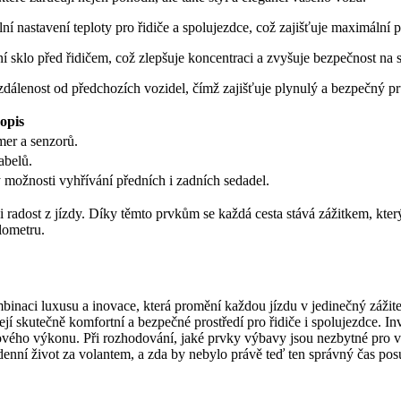
í nastavení teploty pro řidiče a spolujezdce, což zajišťuje maximální 
 sklo před řidičem, což zlepšuje koncentraci a zvyšuje bezpečnost na si
dálenost od předchozích vozidel, čímž zajišťuje plynulý a bezpečný pr
opis
mer a senzorů.
abelů.
možnosti vyhřívání předních i zadních sedadel.
radost z jízdy. Díky těmto prvkům se každá cesta stává zážitkem, který
lometru.
naci luxusu a inovace, která promění každou jízdu v jedinečný zážitek
jí skutečně komfortní a bezpečné prostředí pro řidiče i spolujezdce. 
lkového výkonu. Při rozhodování, jaké prvky výbavy jsou nezbytné pro 
nní život za volantem, a zda by nebylo právě teď ten správný čas posu