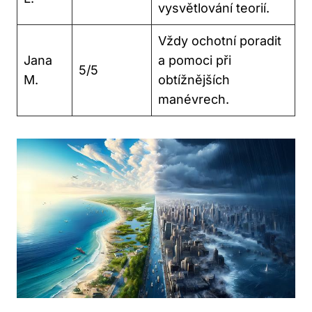
vysvětlování teorií.
Vždy ochotní poradit
Jana
a pomoci při
5/5
M.
obtížnějších
manévrech.