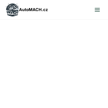
Přeskočit
na
AutoMACH.cz
obsah