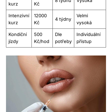
8 týdnů
Vysoká
kurz
Kč
Intenzivní
12000
Velmi
4 týdny
kurz
Kč
vysoká
Kondiční
500
Dle
Individuální
jízdy
Kč/hod
potřeby
přístup