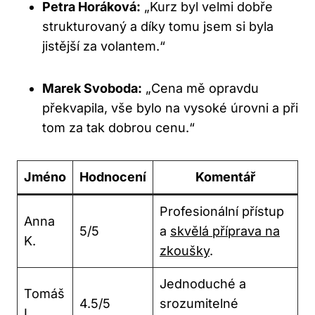
Petra Horáková:
„Kurz byl velmi dobře
strukturovaný a díky tomu jsem si byla
jistější za volantem.“
Marek Svoboda:
„Cena mě opravdu
překvapila, vše bylo na vysoké úrovni a při
tom za tak dobrou cenu.“
Jméno
Hodnocení
Komentář
Profesionální přístup
Anna
5/5
a
skvělá příprava na
K.
zkoušky
.
Jednoduché a
Tomáš
4.5/5
srozumitelné
L.