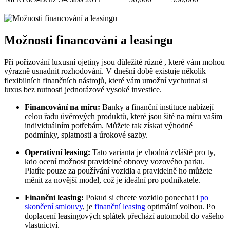
Možnosti financování a leasingu
Při pořizování luxusní ojetiny jsou důležité různé , které vám mohou
výrazně usnadnit rozhodování. V dnešní době existuje několik
flexibilních finančních nástrojů, které vám umožní vychutnat si
luxus bez nutnosti jednorázové vysoké investice.
Financování na míru:
Banky a finanční instituce nabízejí
celou řadu úvěrových produktů, které jsou šité na míru vašim
individuálním potřebám. Můžete tak získat výhodné
podmínky, splatnosti a úrokové sazby.
Operativní leasing:
Tato varianta je vhodná zvláště pro ty,
kdo ocení možnost pravidelné obnovy vozového parku.
Platíte pouze za používání vozidla a pravidelně ho můžete
měnit za novější model, což je ideální pro podnikatele.
Finanční leasing:
Pokud si chcete vozidlo ponechat i
po
skončení smlouvy
, je
finanční leasing
optimální volbou. Po
doplacení leasingových splátek přechází automobil do vašeho
vlastnictví.