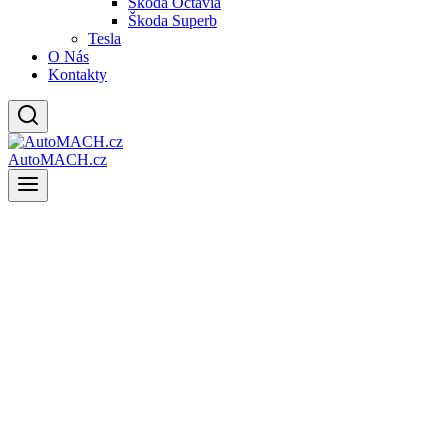
Škoda Octavia
Škoda Superb
Tesla
O Nás
Kontakty
AutoMACH.cz