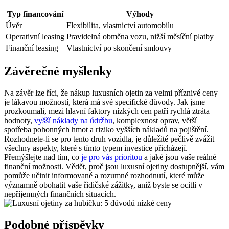
Typ financování
Výhody
Úvěr
Flexibilita, vlastnictví automobilu
Operativní leasing
Pravidelná obměna vozu, nižší měsíční platby
Finanční leasing
Vlastnictví po skončení smlouvy
Závěrečné myšlenky
Na závěr lze říci, že nákup luxusních ojetin za velmi příznivé ceny
je lákavou možností, která má své specifické důvody. Jak jsme
prozkoumali, mezi hlavní faktory nízkých cen patří rychlá ztráta
hodnoty,
vyšší náklady na údržbu
, komplexnost oprav, větší
spotřeba pohonných hmot a riziko vyšších nákladů na pojištění.
Rozhodnete-li se pro tento druh vozidla, je důležité pečlivě zvážit
všechny aspekty, které s tímto typem investice přicházejí.
Přemýšlejte nad tím, co
je pro vás prioritou
a jaké jsou vaše reálné
finanční možnosti. Vědět, proč jsou luxusní ojetiny dostupnější, vám
pomůže učinit informované a rozumné rozhodnutí, které může
významně obohatit vaše řidičské zážitky, aniž byste se ocitli v
nepříjemných finančních situacích.
Podobné příspěvky