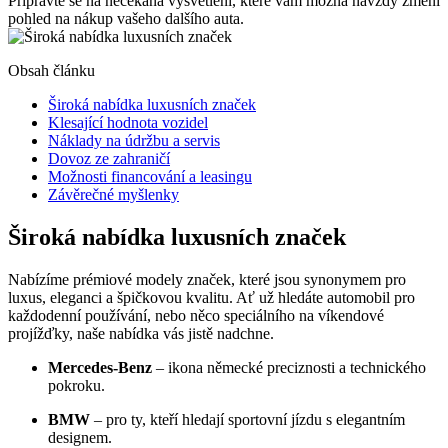
Připravte se na nečekaná vysvětlení, které vám možná navždy změní
pohled na nákup vašeho dalšího auta.
Obsah článku
Široká nabídka luxusních značek
Klesající hodnota vozidel
Náklady na údržbu a servis
Dovoz ze zahraničí
Možnosti financování a leasingu
Závěrečné myšlenky
Široká nabídka luxusních značek
Nabízíme prémiové modely značek, které jsou synonymem pro
luxus, eleganci a špičkovou kvalitu. Ať už hledáte automobil pro
každodenní používání, nebo něco speciálního na víkendové
projížďky, naše nabídka vás jistě nadchne.
Mercedes-Benz
– ikona německé preciznosti a technického
pokroku.
BMW
– pro ty, kteří hledají sportovní jízdu s elegantním
designem.