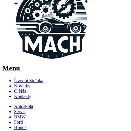
Menu
Úvodní Stránka
Novinky
O Nás
Kontakty
Autoškola
Servis
BMW
Ford
Honda