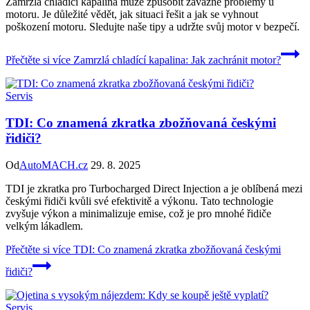
Zamrzlá chladící kapalina může způsobit závažné problémy u
motoru. Je důležité vědět, jak situaci řešit a jak se vyhnout
poškození motoru. Sledujte naše tipy a udržte svůj motor v bezpečí.
Přečtěte si více
Zamrzlá chladící kapalina: Jak zachránit motor?
Servis
TDI: Co znamená zkratka zbožňovaná českými
řidiči?
Od
AutoMACH.cz
29. 8. 2025
TDI je zkratka pro Turbocharged Direct Injection a je oblíbená mezi
českými řidiči kvůli své efektivitě a výkonu. Tato technologie
zvyšuje výkon a minimalizuje emise, což je pro mnohé řidiče
velkým lákadlem.
Přečtěte si více
TDI: Co znamená zkratka zbožňovaná českými
řidiči?
Servis