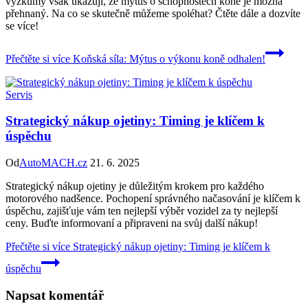
výzkumy však ukazují, že mýtus o schopnostech koně je možná
přehnaný. Na co se skutečně můžeme spoléhat? Čtěte dále a dozvíte
se více!
Přečtěte si více
Koňská síla: Mýtus o výkonu koně odhalen!
Servis
Strategický nákup ojetiny: Timing je klíčem k
úspěchu
Od
AutoMACH.cz
21. 6. 2025
Strategický nákup ojetiny je důležitým krokem pro každého
motorového nadšence. Pochopení správného načasování je klíčem k
úspěchu, zajišťuje vám ten nejlepší výběr vozidel za ty nejlepší
ceny. Buďte informovaní a připraveni na svůj další nákup!
Přečtěte si více
Strategický nákup ojetiny: Timing je klíčem k
úspěchu
Napsat komentář