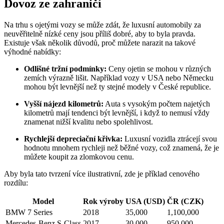
Dovoz ze zahraničí
Na trhu s ojetými vozy se může zdát, že luxusní automobily za
neuvěřitelně nízké ceny jsou příliš dobré, aby to byla pravda.
Existuje však několik důvodů, proč můžete narazit na takové
výhodné nabídky:
Odlišné tržní podmínky:
Ceny ojetin se mohou v různých
zemích výrazně lišit. Například vozy v USA nebo Německu
mohou být levnější než ty stejné modely v České republice.
Vyšší nájezd kilometrů:
Auta s vysokým počtem najetých
kilometrů mají tendenci být levnější, i když to nemusí vždy
znamenat nižší kvalitu nebo spolehlivost.
Rychlejší depreciační křivka:
Luxusní vozidla ztrácejí svou
hodnotu mnohem rychleji než běžné vozy, což znamená, že je
můžete koupit za zlomkovou cenu.
Aby byla tato tvrzení více ilustrativní, zde je příklad cenového
rozdílu:
Model
Rok výroby
USA (USD)
ČR (CZK)
BMW 7 Series
2018
35,000
1,100,000
Mercedes-Benz S-Class
2017
30,000
950,000