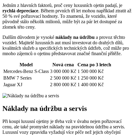
Jedním z hlavních faktorů, proč ceny luxusních ojetin padají, je
rychlá depreciace
. Během prvních tří let mohou například ztratit až
50 % své pořizovací hodnoty. To znamená, že vozidlo, které
původně stálo několik milionů, může být za pár let dostupné za
zlomek této ceny.
Dalším důvodem je vysoké
náklady na údržbu
a provoz těchto
vozidel. Majitelé luxusních aut musí investovat do drahých dílů,
kvalitních služeb a specifických technických údržeb, což může pro
mnoho zájemců o ojetinu představovat značné finanční přítěže.
Model
Nová cena
Cena po 3 letech
Mercedes-Benz S-Class
3 000 000 Kč
1 500 000 Kč
BMW 7 Series
2 500 000 Kč
1 250 000 Kč
Jaguar XJ
2 800 000 Kč
1 400 000 Kč
Náklady na údržbu a servis
Při koupi luxusní ojetiny je třeba vzít v úvahu nejen pořizovací
cenu, ale také promyslet náklady na pravidelnou údržbu a servis.
Luxusní vozy zpravidla vyžadují více péče než jejich obyčejní