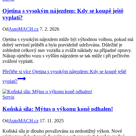
Ojetina s vysokým nájezdem: Kdy se koupě ještě
vyplatí?
Od
AutoMACH.cz
7. 2. 2026
Ojetina s vysokým nájezdem může být výhodnou volbou, pokud má
dobrý servisní průběh a byla pravidelně udržována. Důležité je
zohlednit celkový stav vozidla a zvážit náklady na případné opravy.
Nákup ojetého vozu s vyšším nájezdem se tak může i při pečlivém
zvážení vyplatit.
Přečtěte si více
Ojetina s vysokým nájezdem: Kdy se koupě ještě
vyplatí?
Servis
Koňská síla: Mýtus o výkonu koně odhalen!
Od
AutoMACH.cz
17. 11. 2025
Koňská síla je dlouho považována za nedostižný výkon. Nové