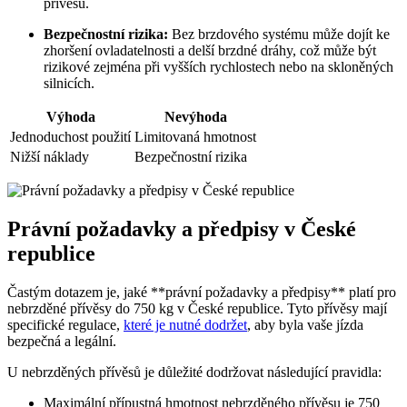
přívěsů.
Bezpečnostní rizika:
Bez brzdového systému může dojít ke
zhoršení ovladatelnosti a delší brzdné dráhy, což může být
rizikové zejména při vyšších rychlostech nebo na skloněných
silnicích.
Výhoda
Nevýhoda
Jednoduchost použití
Limitovaná hmotnost
Nižší náklady
Bezpečnostní rizika
Právní požadavky a předpisy v České
republice
Častým dotazem je, jaké **právní požadavky a předpisy** platí pro
nebrzděné přívěsy do 750 kg v České republice. Tyto přívěsy mají
specifické regulace,
které je nutné dodržet
, aby byla vaše jízda
bezpečná a legální.
U nebrzděných přívěsů je důležité dodržovat následující pravidla:
Maximální přípustná hmotnost nebrzděného přívěsu je 750