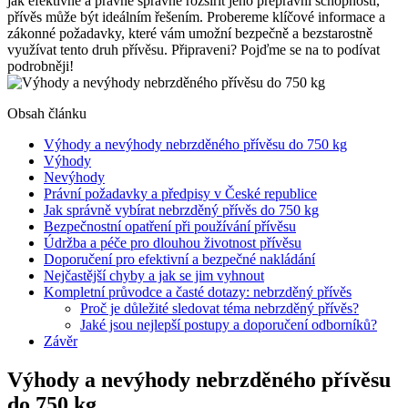
jak efektivně a právně správně rozšířit jeho přepravní schopnosti,
přívěs může být ideálním řešením. Probereme klíčové informace a
zákonné požadavky, které vám umožní bezpečně a bezstarostně
využívat tento druh přívěsu. Připraveni? Pojďme se na to podívat
podrobněji!
Obsah článku
Výhody a nevýhody nebrzděného přívěsu do 750 kg
Výhody
Nevýhody
Právní požadavky a předpisy v České republice
Jak správně vybírat nebrzděný přívěs do 750 kg
Bezpečnostní opatření při používání přívěsu
Údržba a péče pro dlouhou životnost přívěsu
Doporučení pro efektivní a bezpečné nakládání
Nejčastější chyby a jak se jim vyhnout
Kompletní průvodce a časté dotazy: nebrzděný přívěs
Proč je důležité sledovat téma nebrzděný přívěs?
Jaké jsou nejlepší postupy a doporučení odborníků?
Závěr
Výhody a nevýhody nebrzděného přívěsu
do 750 kg