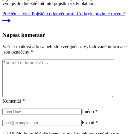
výdaje. Je důležité mít tuto pojistku vždy platnou.
Přečtěte si více
Pojištění odpovědnosti: Co kryje povinné ručení?
Napsat komentář
Vaše e-mailová adresa nebude zveřejněna.
Vyžadované informace
jsou označeny
*
Komentář
*
Jméno
*
E-mail
*
Uložit do prohlížeče jméno, e-mail a webovou stránku pro