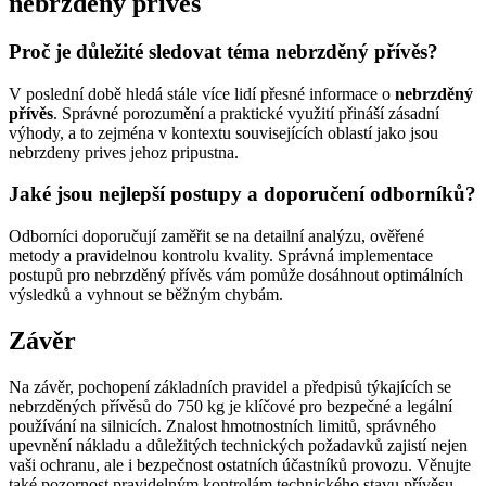
nebrzděný přívěs
Proč je důležité sledovat téma nebrzděný přívěs?
V poslední době hledá stále více lidí přesné informace o
nebrzděný
přívěs
. Správné porozumění a praktické využití přináší zásadní
výhody, a to zejména v kontextu souvisejících oblastí jako jsou
nebrzdeny prives jehoz pripustna.
Jaké jsou nejlepší postupy a doporučení odborníků?
Odborníci doporučují zaměřit se na detailní analýzu, ověřené
metody a pravidelnou kontrolu kvality. Správná implementace
postupů pro nebrzděný přívěs vám pomůže dosáhnout optimálních
výsledků a vyhnout se běžným chybám.
Závěr
Na závěr, pochopení základních pravidel a předpisů týkajících se
nebrzděných přívěsů do 750 kg je klíčové pro bezpečné a legální
používání na silnicích. Znalost hmotnostních limitů, správného
upevnění nákladu a důležitých technických požadavků zajistí nejen
vaši ochranu, ale i bezpečnost ostatních účastníků provozu. Věnujte
také pozornost pravidelným kontrolám technického stavu přívěsu,