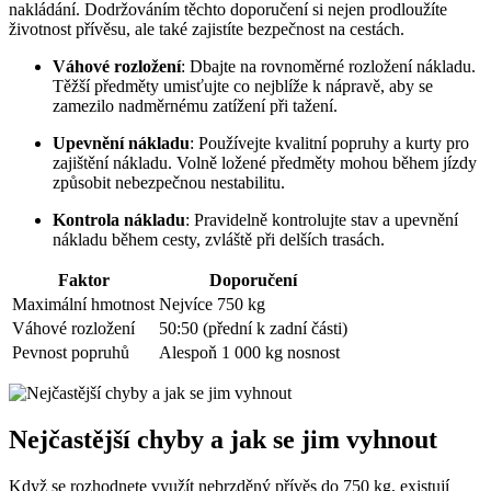
nakládání. Dodržováním těchto doporučení si nejen prodloužíte
životnost přívěsu, ale také zajistíte bezpečnost na cestách.
Váhové rozložení
: Dbajte na rovnoměrné rozložení nákladu.
Těžší předměty umisťujte co nejblíže k nápravě, aby se
zamezilo nadměrnému zatížení při tažení.
Upevnění nákladu
: Používejte kvalitní popruhy a kurty pro
zajištění nákladu. Volně ložené předměty mohou během jízdy
způsobit nebezpečnou nestabilitu.
Kontrola nákladu
: Pravidelně kontrolujte stav a upevnění
nákladu během cesty, zvláště při delších trasách.
Faktor
Doporučení
Maximální hmotnost
Nejvíce 750 kg
Váhové rozložení
50:50 (přední k zadní části)
Pevnost popruhů
Alespoň 1 000 kg nosnost
Nejčastější chyby a jak se jim vyhnout
Když se rozhodnete využít nebrzděný přívěs do 750 kg, existují