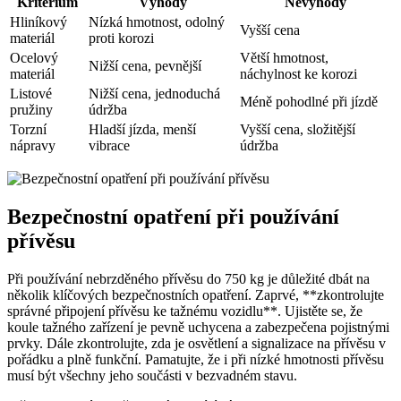
Kritérium
Výhody
Nevýhody
Hliníkový
Nízká hmotnost, odolný
Vyšší cena
materiál
proti korozi
Ocelový
Větší hmotnost,
Nižší cena, pevnější
materiál
náchylnost ke korozi
Listové
Nižší cena, jednoduchá
Méně pohodlné při jízdě
pružiny
údržba
Torzní
Hladší jízda, menší
Vyšší cena, složitější
nápravy
vibrace
údržba
Bezpečnostní opatření při používání
přívěsu
Při používání nebrzděného přívěsu do 750 kg je důležité dbát na
několik klíčových bezpečnostních opatření. Zaprvé, **zkontrolujte
správné připojení přívěsu ke tažnému vozidlu**. Ujistěte se, že
koule tažného zařízení je pevně uchycena a zabezpečena pojistnými
prvky. Dále zkontrolujte, zda je osvětlení a signalizace na přívěsu v
pořádku a plně funkční. Pamatujte, že i při nízké hmotnosti přívěsu
musí být všechny jeho součásti v bezvadném stavu.