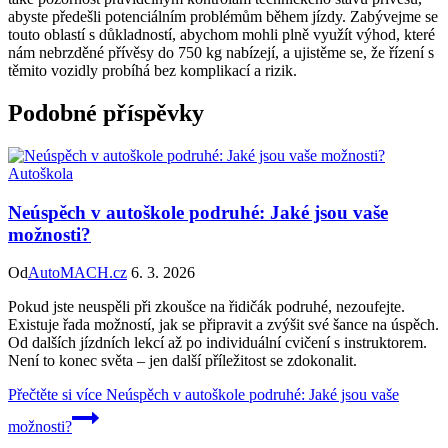
abyste předešli potenciálním problémům během jízdy. Zabývejme se
touto oblastí s důkladností, abychom mohli plně využít výhod, které
nám nebrzděné přívěsy do 750 kg nabízejí, a ujistěme se, že řízení s
těmito vozidly probíhá bez komplikací a rizik.
Podobné příspěvky
Autoškola
Neúspěch v autoškole podruhé: Jaké jsou vaše
možnosti?
Od
AutoMACH.cz
6. 3. 2026
Pokud jste neuspěli při zkoušce na řidičák podruhé, nezoufejte.
Existuje řada možností, jak se připravit a zvýšit své šance na úspěch.
Od dalších jízdních lekcí až po individuální cvičení s instruktorem.
Není to konec světa – jen další příležitost se zdokonalit.
Přečtěte si více
Neúspěch v autoškole podruhé: Jaké jsou vaše
možnosti?