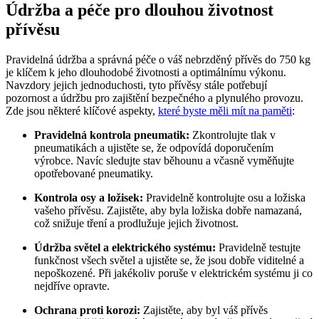
Údržba a péče pro dlouhou životnost
přívěsu
Pravidelná údržba a správná péče o váš nebrzděný přívěs do 750 kg
je klíčem k jeho dlouhodobé životnosti a optimálnímu výkonu.
Navzdory jejich jednoduchosti, tyto přívěsy stále potřebují
pozornost a údržbu pro zajištění bezpečného a plynulého provozu.
Zde jsou některé klíčové aspekty,
které byste měli mít na paměti
:
Pravidelná kontrola pneumatik:
Zkontrolujte tlak v
pneumatikách a ujistěte se, že odpovídá doporučením
výrobce. Navíc sledujte stav běhounu a včasně vyměňujte
opotřebované pneumatiky.
Kontrola osy a ložisek:
Pravidelně kontrolujte osu a ložiska
vašeho přívěsu. Zajistěte, aby byla ložiska dobře namazaná,
což snižuje tření a prodlužuje jejich životnost.
Údržba světel a elektrického systému:
Pravidelně testujte
funkčnost všech světel a ujistěte se, že jsou dobře viditelné a
nepoškozené. Při jakékoliv poruše v elektrickém systému ji co
nejdříve opravte.
Ochrana proti korozi:
Zajistěte, aby byl váš přívěs