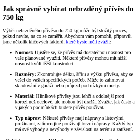
Jak správně vybírat nebrzděný přívěs do
750 kg
Výběr nebrzděného přívěsu do 750 kg může být složitý proces,
pokud nevíte, na co se zaměřit. Abychom vám pomohli, připravili
jsme několik klíčových faktorů,
které byste měli zvážit
:
Nosnost:
Ujistěte se, že přívěs má dostatečnou nosnost pro
vaše plánované využití. Některé přívěsy mohou mít nižší
nosnost kvůli těžší konstrukci.
Rozměry:
Zkontrolujte délku, šířku a výšku přívěsu, aby se
vešel do vašich specifických potřeb. Může to zahrnovat
skladování v garáži nebo průjezd pod nízkými mosty.
Materiál:
Hliníkové přívěsy jsou lehčí a odolnější proti
korozi než ocelové, ale mohou být dražší. Zvažte, jak často a
v jakých podmínkách budete přívěs používat.
Typ náprav:
Některé přívěsy mají nápravy s listovými
pružinami, zatímco jiné používají torzní nápravy. Každý typ
má své výhody a nevýhody v závislosti na terénu a zatížení.