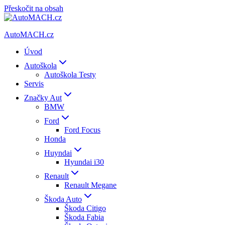
Přeskočit na obsah
AutoMACH.cz
Úvod
Autoškola
Autoškola Testy
Servis
Značky Aut
BMW
Ford
Ford Focus
Honda
Huyndai
Hyundai i30
Renault
Renault Megane
Škoda Auto
Škoda Citigo
Škoda Fabia