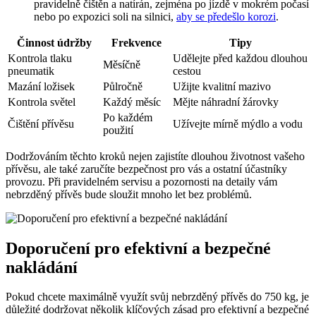
pravidelně čištěn a natírán, zejména po jízdě v mokrém počasí
nebo po expozici soli na silnici,
aby se předešlo korozi
.
Činnost údržby
Frekvence
Tipy
Kontrola tlaku
Udělejte před každou dlouhou
Měsíčně
pneumatik
cestou
Mazání ložisek
Půlročně
Užijte kvalitní mazivo
Kontrola světel
Každý měsíc
Mějte náhradní žárovky
Po každém
Čištění přívěsu
Užívejte mírně mýdlo a vodu
použití
Dodržováním těchto kroků nejen zajistíte dlouhou životnost vašeho
přívěsu, ale také zaručíte bezpečnost pro vás a ostatní účastníky
provozu. Při pravidelném servisu a pozornosti na detaily vám
nebrzděný přívěs bude sloužit mnoho let bez problémů.
Doporučení pro efektivní a bezpečné
nakládání
Pokud chcete maximálně využít svůj nebrzděný přívěs do 750 kg, je
důležité dodržovat několik klíčových zásad pro efektivní a bezpečné