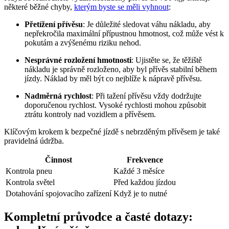
některé běžné chyby,
kterým byste se měli vyhnout
:
Přetížení přívěsu
: Je důležité sledovat váhu nákladu, aby
nepřekročila maximální přípustnou hmotnost, což může vést k
pokutám a zvýšenému riziku nehod.
Nesprávné rozložení hmotnosti
: Ujistěte se, že těžiště
nákladu je správně rozloženo, aby byl přívěs stabilní během
jízdy. Náklad by měl být co nejblíže k nápravě přívěsu.
Nadměrná rychlost
: Při tažení přívěsu vždy dodržujte
doporučenou rychlost. Vysoké rychlosti mohou způsobit
ztrátu kontroly nad vozidlem a přívěsem.
Klíčovým krokem k bezpečné jízdě s nebrzděným přívěsem je také
pravidelná údržba.
Činnost
Frekvence
Kontrola pneu
Každé 3 měsíce
Kontrola světel
Před každou jízdou
Dotahování spojovacího zařízení
Když je to nutné
Kompletní průvodce a časté dotazy: