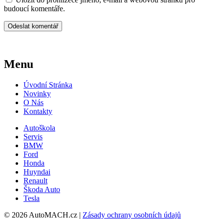
budoucí komentáře.
Menu
Úvodní Stránka
Novinky
O Nás
Kontakty
Autoškola
Servis
BMW
Ford
Honda
Huyndai
Renault
Škoda Auto
Tesla
© 2026 AutoMACH.cz |
Zásady ochrany osobních údajů