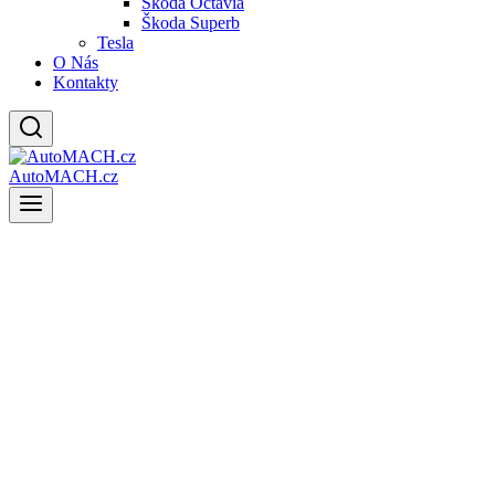
Škoda Octavia
Škoda Superb
Tesla
O Nás
Kontakty
AutoMACH.cz