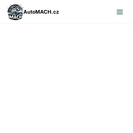
Přeskočit
na
AutoMACH.cz
obsah