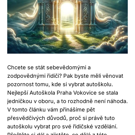
Chcete se stát sebevědomými a
zodpovědnými řidiči? Pak byste měli věnovat
pozornost tomu, kde si vybrat autoškolu.
Nejlepší Autoškola Praha Vokovice se stala
jedničkou v oboru, a to rozhodně není náhoda.
V tomto článku vám přinášíme pět
přesvědčivých důvodů, proč si právě tuto
autoškolu vybrat pro své řidičské vzdělání.
Přečtěte si dál a zjistěte, co dělá z této