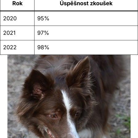
Rok
Úspěšnost zkoušek
2020
95%
2021
97%
2022
98%