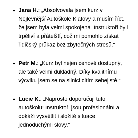
Jana H.
: „Absolvovala jsem kurz v
Nejlevnější Autoškole Klatovy a musím říct,
že jsem byla velmi spokojená. Instruktoři byli
trpěliví a přátelští, což mi pomohlo získat
řidičský průkaz bez zbytečných stresů.“
Petr M.
: „Kurz byl nejen cenově dostupný,
ale také velmi důkladný. Díky kvalitnímu
výcviku jsem se na silnici cítím sebejistě.“
Lucie K.
: „Naprosto doporučuji tuto
autoškolu! Instruktoři jsou profesionální a
dokáží vysvětlit i složité situace
jednoduchými slovy.“