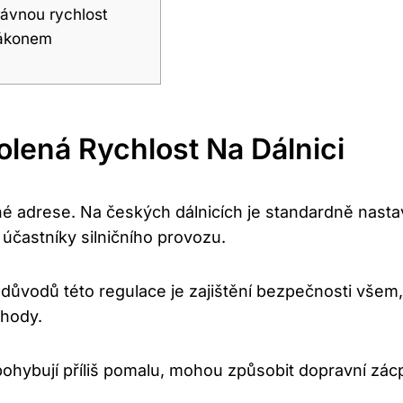
rávnou rychlost
zákonem
lená Rychlost Na Dálnici
né adrese. Na českých dálnicích je standardně nastave
účastníky silničního provozu.
ůvodů této regulace je zajištění bezpečnosti všem, k
ehody.
pohybují příliš pomalu, mohou způsobit dopravní zác