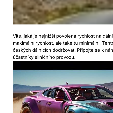
Víte, jaká je nejnižší povolená rychlost na dáln
maximální rychlost, ale také tu minimální. Te
českých dálnicích dodržovat. Připojte se k ná
účastníky silničního provozu
.