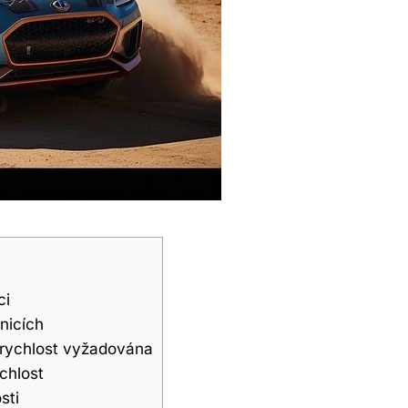
ci
nicích
í rychlost vyžadována
chlost
sti