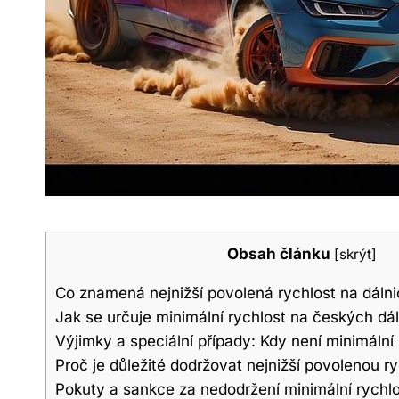
Obsah článku
[
skrýt
]
Co znamená nejnižší povolená rychlost na dálni
Jak se určuje minimální rychlost na českých dál
Výjimky a speciální případy: Kdy není minimáln
Proč je důležité dodržovat nejnižší povolenou ry
Pokuty a sankce za nedodržení minimální rychlo