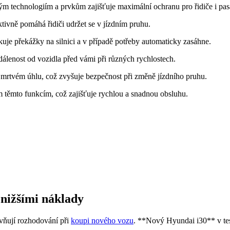
m technologiím a prvkům zajišťuje maximální ochranu pro řidiče i pasa
tivně pomáhá řidiči udržet se v jízdním pruhu.
kuje překážky na silnici a v případě potřeby automaticky zasáhne.
lenost od vozidla před vámi při různých rychlostech.
 mrtvém úhlu, což zvyšuje bezpečnost při změně jízdního pruhu.
em těmto funkcím, což zajišťuje rychlou a snadnou obsluhu.
 nižšími náklady
ivňují rozhodování při
koupi nového vozu
. **Nový Hyundai i30** v tes