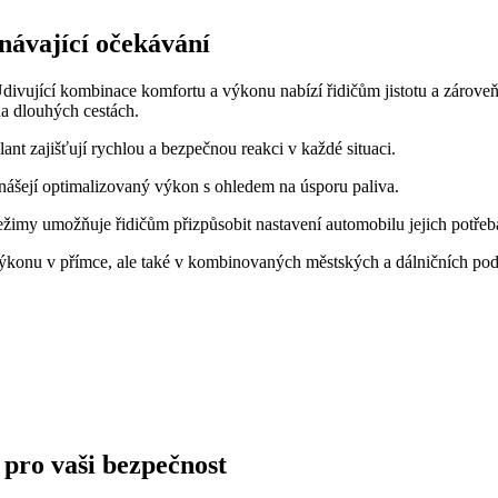
návající očekávání
 Udivující kombinace komfortu a výkonu nabízí řidičům jistotu a zárov
na dlouhých cestách.
nt zajišťují rychlou a bezpečnou reakci v každé situaci.
ášejí optimalizovaný výkon s ohledem na úsporu paliva.
žimy umožňuje řidičům přizpůsobit nastavení automobilu jejich potřeb
 výkonu v přímce, ale také v kombinovaných městských a dálničních po
 pro vaši bezpečnost