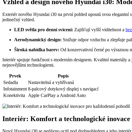
Vzhled a design nového Hyundai i30: Mode
Exteriér nového Hyundai i30 na první pohled upoutá svou elegantní 
jedinečný vzhled.
LED světla pro denní svícení:
Zajišťují vyšší viditelnost a
bez
Aerodynamický design:
Snižuje odpor vzduchu a zlepšuje pal
Široká nabídka barev:
Od konzervativní černé po výraznou m
Interiér spojuje funkčnost s moderním designem. Kvalitní materiály a 
nejnovějšími technologiemi.
Prvek
Popis
Sedadla
Nastavitelná a vyhřívaná
Infotainment
8-palcový dotykový displej s navigací
Konektivita
Apple CarPlay a Android Auto
Interiér: Komfort a technologické inovace
Nový Hyundai i30 se nedávno ocitl pod drobnohledem a jeho interiér ro