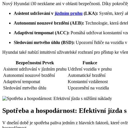
Nový Hyundai i30 nezklame ani v oblasti bezpečnosti. Díky pokročilý
Asistent udržování v
jízdním pruhu
(LKA):
Systém, který ak
Autonomní nouzové brzdění (AEB):
Technologie, která dete
Adaptivní tempomat (ACC):
Pomáhá udržovat konstantní vzdá
Sledování mrtvého úhlu (BSD):
Upozorní řidiče na vozidla v
Hyundai také nabízí intuitivní uživatelské rozhraní pro přístup ke vš
Bezpečnostní Prvek
Funkce
Asistent udržování v jízdním pruhu
Udržení vozidla v pruhu
Autonomní nouzové brzdění
Automatické brzdění
Adaptivní tempomat
Konstantní vzdálenost
Sledování mrtvého úhlu
Upozornění na vozidla
Spotřeba a hospodárnost: Efektivní jízda s
V dnešní době je spotřeba paliva jedním z hlavních faktorů, které ovl
hospodárnost.