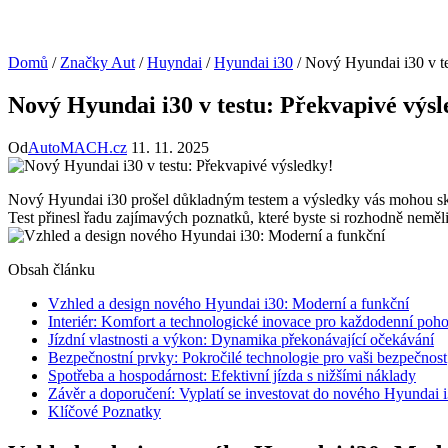
Domů
/
Značky Aut
/
Huyndai
/
Hyundai i30
/
Nový Hyundai i30 v te
Nový Hyundai i30 v testu: Překvapivé výsl
Od
AutoMACH.cz
11. 11. 2025
Nový Hyundai i30 prošel důkladným testem a výsledky vás mohou skuteč
Test přinesl řadu zajímavých poznatků, které byste si rozhodně neměli 
Obsah článku
Vzhled a design nového Hyundai i30: Moderní a funkční
Interiér: Komfort a technologické inovace pro každodenní poho
Jízdní vlastnosti a výkon: Dynamika překonávající očekávání
Bezpečnostní prvky: Pokročilé technologie pro vaši bezpečnost
Spotřeba a hospodárnost: Efektivní jízda s nižšími náklady
Závěr a doporučení: Vyplatí se investovat do nového Hyundai 
Klíčové Poznatky