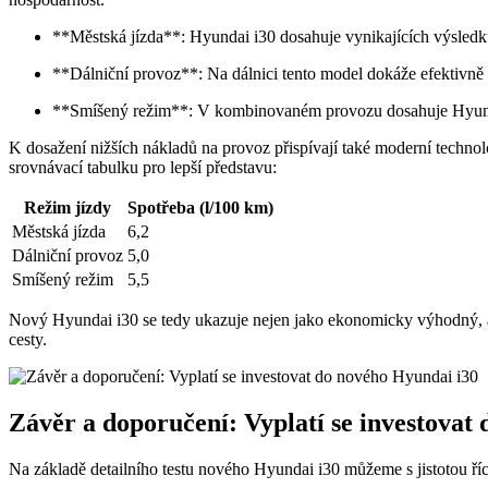
**Městská jízda**: Hyundai i30 dosahuje vynikajících výsledků 
**Dálniční provoz**: Na dálnici tento model dokáže efektivně v
**Smíšený režim**: V kombinovaném provozu dosahuje Hyunda
K dosažení nižších nákladů na provoz přispívají také moderní technolo
srovnávací tabulku pro lepší představu:
Režim jízdy
Spotřeba (l/100 km)
Městská jízda
6,2
Dálniční provoz
5,0
Smíšený režim
5,5
Nový Hyundai i30 se tedy ukazuje nejen jako ekonomicky výhodný, al
cesty.
Závěr a doporučení: Vyplatí se investovat
Na základě detailního testu nového Hyundai i30 můžeme s jistotou ří