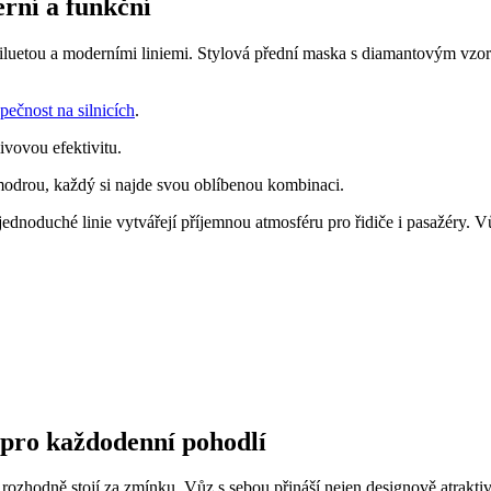
rní a funkční
siluetou a moderními liniemi. Stylová přední maska s diamantovým vzo
pečnost na silnicích
.
ivovou efektivitu.
odrou, každý si najde svou oblíbenou kombinaci.
jednoduché linie vytvářejí příjemnou atmosféru pro řidiče i pasažéry. V
 pro každodenní pohodlí
zhodně stojí za zmínku. Vůz s sebou přináší nejen designově atraktivní