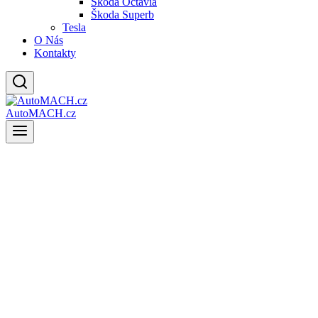
Škoda Octavia
Škoda Superb
Tesla
O Nás
Kontakty
AutoMACH.cz