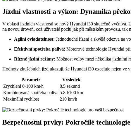
Jízdní vlastnosti a výkon: Dynamika překo
V oblasti jízdních vlastností se nový Hyundai i30 skutečně vyčnívá.
na novou úroveň, což uživatelé pocítí jak při městském provozu, tak 
Agilní ovladatelnost:
Jednoduché řízení a skvělá odezva na vola
Efektivní spotřeba paliva:
Motorové technologie Hyundai přin
Různé jízdní režimy:
Možnost volby mezi několika jízdními re
Hodnoty zkušebních jízd ukazují, že Hyundai i30 exceluje nejen ve
Parametr
Výsledek
Zrychlení 0-100 km/h
8.5 sekund
Kombinovaná spotřeba paliva
5.8 l/100 km
Maximální rychlost
210 km/h
Bezpečnostní prvky: Pokročilé technologie