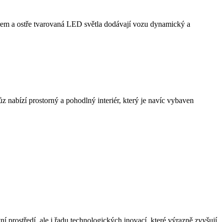
rem a ostře tvarovaná LED světla dodávají vozu dynamický a
ůz nabízí prostorný a pohodlný interiér, který je navíc vybaven
 prostředí, ale i řadu technologických inovací, které výrazně zvyšují