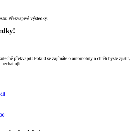
stu: Překvapivé výsledky!
edky!
ně překvapit! Pokud se zajímáte o automobily a chtěli byste zjistit, j
nechat ujít.
dlí
i30