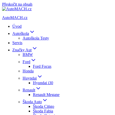
Přeskočit na obsah
AutoMACH.cz
Úvod
Autoškola
Autoškola Testy
Servis
Značky Aut
BMW
Ford
Ford Focus
Honda
Huyndai
Hyundai i30
Renault
Renault Megane
Škoda Auto
Škoda Citigo
Škoda Fabia