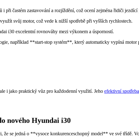
i při častém zastavování a rozjíždění, což ocení zejména řidiči jezdící
yužít svůj motor, což vede k nižší spotřebě při vyšších rychlostech.
i i30 excelentní rovnováhy mezi výkonem a úsporností.
gie, například **start-stop systém**, který automaticky vypíná motor při
e i jako praktický vůz pro každodenní využití. Jeho
efektivní spotřeba
 do nového Hyundai i30
ci, že se jedná o **vysoce konkurenceschopný model** ve své třídě. V