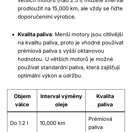
větších motorů (nad 2.5 l) můžete interval
prodloužit na ⁣15,000 km, ale⁢ vždy se řiďte
doporučeními výrobce.
Kvalita ⁢paliva
: Menší motory jsou citlivější
na kvalitu paliva, proto je⁢ vhodné používat
prémiová paliva s vyšší oktanovou
hodnotou. U větších motorů je možné
používat standardní paliva, která zajišťují
optimální výkon a údržbu.
Objem
Interval výměny
Kvalita‍
válce
oleje
paliva
Prémiová
Do 1.2 l
10,000 km
paliva