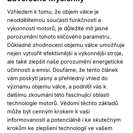
Vzhledem k tomu, že objem válce je
neoddělitelnou součástí funkčnosti a
výkonnosti motorů, je důležité mít jasné
porozumění tohoto‌ klíčového parametru.
Důkladné zhodnocení objemu válce umožňuje
nejen vytvořit efektivnější a výkonnější stroje,
ale také zlepšit naše porozumění energetické
‌účinnosti⁢ a​ emisí. Doufáme, že tento článek
vám‍ poskytl jasný a přehledný ⁣vhled do
významu objemu⁤ válce,‍ a podnítil ⁣vás k
dalšímu zkoumání této fascinující oblasti
technologie motorů. Vědomí těchto základů
může být cenným krokem k vaší
⁤informovanosti a potenciálně i ke skutečným
⁣krokům ke zlepšení technologií ve vašem