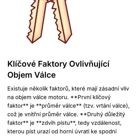
Klíčové Faktory Ovlivňující
Objem Válce
Existuje několik faktorů, které mají zásadní vliv
na objem válce ⁣motoru. **První​ klíčový
faktor** je **průměr válce** (tzv. vrtání válce),
což je vnitřní průměr válce. **Druhý důležitý
faktor** je **zdvih pístu**, tedy vzdálenost,
kterou píst urazí od horní úvrati ke spodní