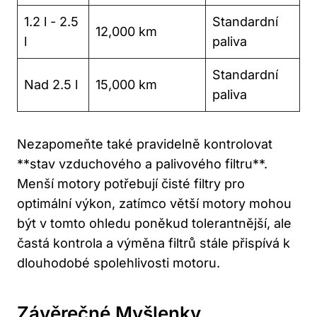
1.2 l -‌ 2.5
Standardní ​
12,000 km
l
paliva
Standardní
Nad 2.5 l
15,000 km
paliva
Nezapomeňte také pravidelně kontrolovat
**stav vzduchového ⁤a palivového filtru**.
Menší motory potřebují čisté filtry pro
optimální výkon, zatímco větší motory mohou
být‍ v tomto ohledu poněkud tolerantnější, ale
častá kontrola a výměna filtrů stále přispívá k
dlouhodobé spolehlivosti motoru.
Závěrečné ⁣myšlenky