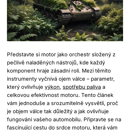
Představte si motor‍ jako orchestr složený z
pečlivě‍ naladěných nástrojů, kde každý⁢
komponent hraje zásadní roli.⁣ Mezi těmito
instrumenty vyčnívá ojem válce – parametr,
který ovlivňuje ⁢
výkon
,
spotřebu
paliva
a
celkovou efektivnost motoru. Tento článek
vám jednoduše a srozumitelně vysvětlí, proč
je‌ objem válce tak důležitý ⁤a jak ovlivňuje ​
fungování vašeho automobilu.​ Připravte se na
fascinující cestu do srdce motoru, která ⁣vám