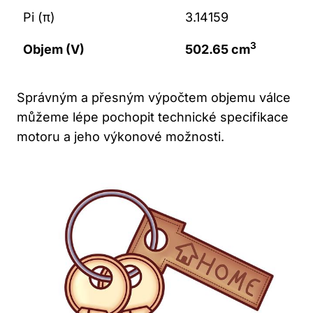
Pi (π)
3.14159
3
Objem (V)
502.65 cm
Správným a přesným výpočtem objemu válce
můžeme lépe pochopit ⁣technické specifikace
motoru a jeho výkonové⁣ možnosti.