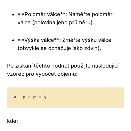
**Poloměr válce**: Naměřte poloměr
válce ⁢(polovina jeho průměru).
**Výška válce**: Změřte⁤ výšku válce
(obvykle se označuje jako zdvih).
Po získání těchto hodnot použijte následující
vzorec pro výpočet objemu:
2
V = π × r
 × h
kde: