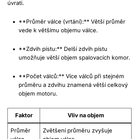
úvrati.
**Průměr válce (vrtání):** Větší průměr
vede k většímu ​objemu válce.
**Zdvih pístu:** Delší zdvih pístu
umožňuje​ větší objem spalovacích komor.
**Počet válců:** Více válců při stejném
průměru a zdvihu znamená‌ větší celkový
objem motoru.
Faktor
Vliv na objem
Průměr
Zvětšení průměru zvyšuje