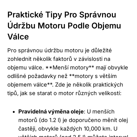
Praktické ‍tipy Pro Správnou
Údržbu Motoru Podle Objemu
Válce
Pro správnou údržbu motoru je ​důležité
zohlednit několik faktorů⁣ v závislosti na
objemu válce. **Menší motory** ‌mají obvykle
odlišné požadavky než **motory s větším
objemem válce**. Zde je několik praktických​
tipů, jak se starat o motor​ různých velikostí:
Pravidelná⁢ výměna oleje
:‌ U menších
motorů (do 1.2 l) je doporučeno měnit olej
častěji, obvykle⁢ každých 10,000 ⁢km. U