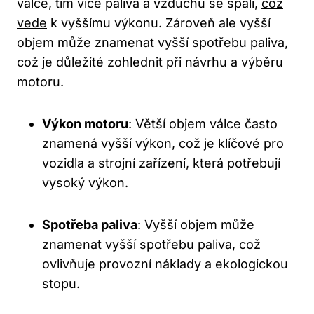
válce,‍ tím více paliva a vzduchu se spálí,
což
vede
​ k vyššímu výkonu. Zároveň ale vyšší
objem může znamenat vyšší spotřebu paliva,‍
což je důležité zohlednit při návrhu a výběru
motoru.
Výkon motoru
: Větší objem válce často
znamená
vyšší výkon
, což je klíčové‍ pro
vozidla a strojní zařízení, která potřebují
vysoký výkon.
Spotřeba paliva
: Vyšší objem může
znamenat vyšší⁤ spotřebu paliva, ‌což
ovlivňuje provozní náklady⁢ a ekologickou
stopu.