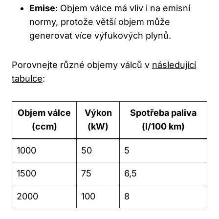
Emise
: Objem ‍válce má vliv i na emisní
normy, protože větší objem může
generovat více výfukových plynů.
Porovnejte různé objemy válců v
následující
tabulce
:
Objem⁤ válce
Výkon
Spotřeba paliva
(ccm)
(kW)
(l/100 km)
1000
50
5
1500
75
6,5
2000
100
8