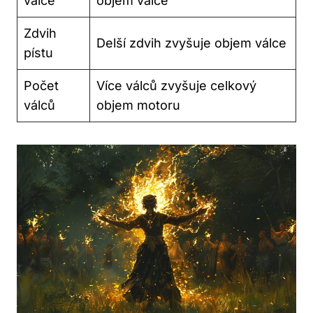
⁢válce
objem válce
Zdvih
Delší zdvih zvyšuje objem válce
pístu
Počet
Více válců zvyšuje celkový‍
válců
objem motoru