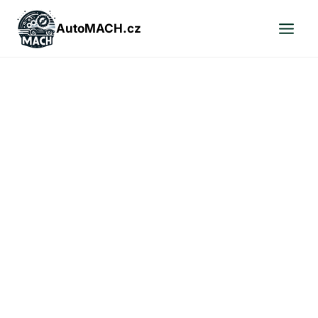
Přeskočit
na
AutoMACH.cz
obsah