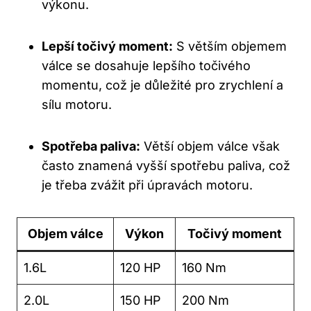
výkonu.
Lepší točivý moment:
S větším objemem
válce se ​dosahuje lepšího točivého
momentu, což je důležité pro zrychlení a
sílu motoru.
Spotřeba paliva:
Větší objem ‍válce však
často‍ znamená vyšší spotřebu paliva, což
je třeba zvážit při úpravách motoru.
Objem válce
Výkon
Točivý moment
1.6L
120⁣ HP
160 Nm
2.0L
150 ⁣HP
200 Nm