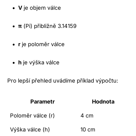
V
je objem válce
π
(Pi) přibližně 3.14159
r
je poloměr válce
h
​je⁢ výška válce
Pro lepší přehled uvádíme příklad výpočtu:
Parametr
Hodnota
Poloměr ‍válce (r)
4 cm
Výška válce (h)
10 cm