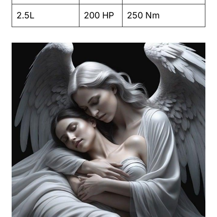
2.5L
200 HP
250 Nm