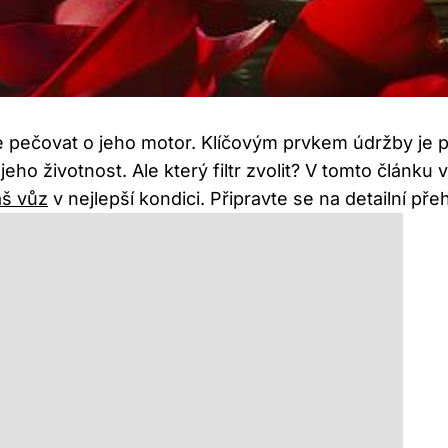
é⁢ je ​pečovat o jeho motor. Klíčovým ⁣prvkem​ údržby j
eho životnost. Ale ‍který filtr zvolit? V⁤ tomto‌ článk
áš vůz
v nejlepší kondici. Připravte se‌ na detailní pře