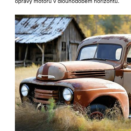
opravy motoru⁤ v‍ dlouhodobém ⁢horizontu.