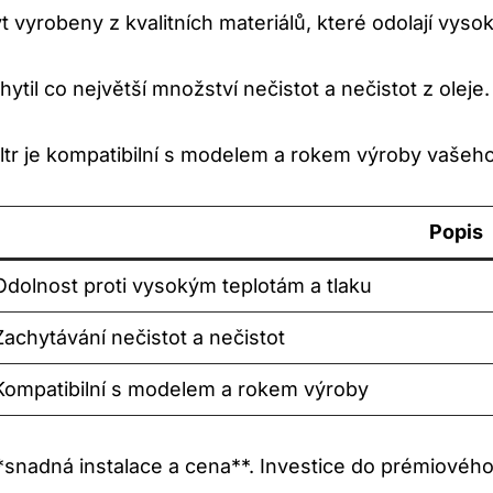
t vyrobeny z ​kvalitních materiálů, které odolají vyso
chytil co největší množství nečistot a nečistot z⁢ oleje.
filtr je kompatibilní s modelem a rokem výroby vašeh
Popis
Odolnost proti ⁣vysokým teplotám a tlaku
Zachytávání⁢ nečistot a nečistot
Kompatibilní ⁣s⁢ modelem⁢ a ⁢rokem výroby
**snadná instalace a​ cena**. Investice do prémiového