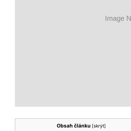
Obsah článku
[
skrýt
]