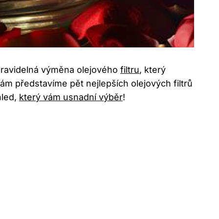
e pravidelná výměna​ olejového
filtru
, který
u vám představíme pět nejlepších olejových filtrů
hled,
který vám usnadní výběr
!