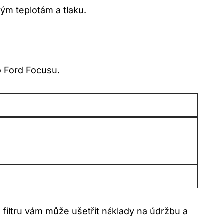
kým teplotám a ⁢tlaku.
o Ford ⁤Focusu.
 filtru vám​ může ušetřit‌ náklady na údržbu a