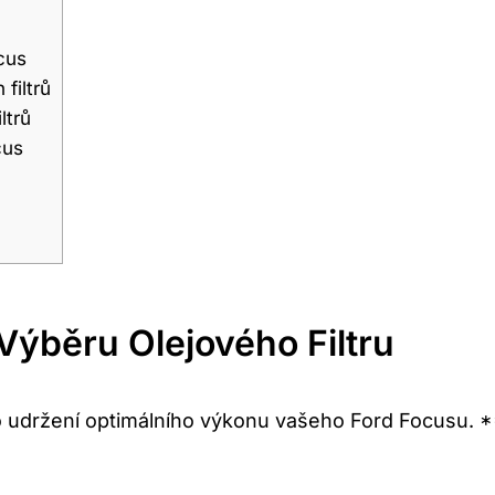
cus
filtrů
ltrů
cus
 Výběru Olejového ‍filtru
o udržení optimálního výkonu⁢ vašeho Ford Focusu. **M