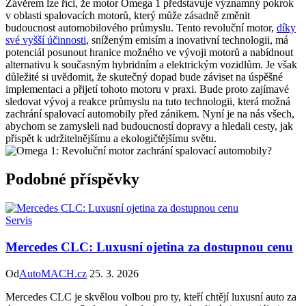
Závěrem lze říci, že motor Omega 1 představuje významný pokrok
v oblasti spalovacích motorů, který může zásadně změnit
budoucnost automobilového průmyslu. Tento revoluční motor,
díky
své vyšší účinnosti
, sníženým emisím a inovativní technologii, má
potenciál posunout hranice možného ve vývoji motorů a nabídnout
alternativu k současným hybridním a elektrickým vozidlům. Je však
důležité si uvědomit, že skutečný dopad bude záviset na úspěšné
implementaci a přijetí tohoto motoru v praxi. Bude proto zajímavé
sledovat vývoj a reakce průmyslu na tuto technologii, která možná
zachrání spalovací automobily před zánikem. Nyní je na nás všech,
abychom se zamysleli nad budoucností dopravy a hledali cesty, jak
přispět k udržitelnějšímu a ekologičtějšímu světu.
Podobné příspěvky
Servis
Mercedes CLC: Luxusní ojetina za dostupnou cenu
Od
AutoMACH.cz
25. 3. 2026
Mercedes CLC je skvělou volbou pro ty, kteří chtějí luxusní auto za