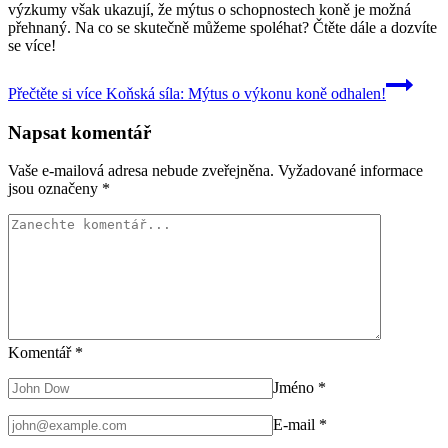
výzkumy však ukazují, že mýtus o schopnostech koně je možná
přehnaný. Na co se skutečně můžeme spoléhat? Čtěte dále a dozvíte
se více!
Přečtěte si více
Koňská síla: Mýtus o výkonu koně odhalen!
Napsat komentář
Vaše e-mailová adresa nebude zveřejněna.
Vyžadované informace
jsou označeny
*
Komentář
*
Jméno
*
E-mail
*