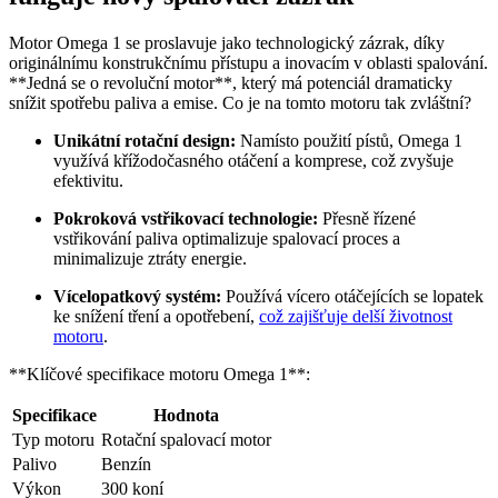
Motor Omega 1 se proslavuje jako technologický zázrak, díky
originálnímu konstrukčnímu přístupu a inovacím v oblasti spalování.
**Jedná se o revoluční motor**, který má potenciál dramaticky
snížit spotřebu paliva a emise. Co je na tomto motoru tak zvláštní?
Unikátní rotační design:
Namísto použití pístů, Omega 1
využívá křížodočasného otáčení a komprese, což zvyšuje
efektivitu.
Pokroková vstřikovací technologie:
Přesně řízené
vstřikování paliva optimalizuje spalovací proces a
minimalizuje ztráty energie.
Vícelopatkový systém:
Používá vícero otáčejících se lopatek
ke snížení tření a opotřebení,
což zajišťuje delší životnost
motoru
.
**Klíčové specifikace motoru Omega 1**:
Specifikace
Hodnota
Typ motoru
Rotační spalovací motor
Palivo
Benzín
Výkon
300 koní