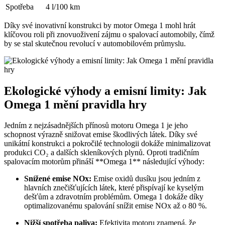
Spotřeba
4 l/100 km
Díky své inovativní konstrukci by motor Omega 1 mohl hrát
klíčovou roli při znovuoživení zájmu o spalovací automobily, čímž
by se stal skutečnou revolucí v automobilovém průmyslu.
Ekologické výhody a emisní limity: Jak
Omega 1 mění pravidla hry
Jedním z nejzásadnějších přínosů motoru Omega 1 je jeho
schopnost výrazně snižovat emise škodlivých látek. Díky své
unikátní konstrukci a pokročilé technologii dokáže minimalizovat
produkci CO₂ a dalších skleníkových plynů. Oproti tradičním
spalovacím motorům přináší **Omega 1** následující výhody:
Snížené emise NOx:
Emise oxidů dusíku jsou jedním z
hlavních znečišťujících látek, které přispívají ke kyselým
dešťům a zdravotním problémům. Omega 1 dokáže díky
optimalizovanému spalování snížit emise NOx až o 80 %.
Nižší spotřeba paliva:
Efektivita motoru znamená, že