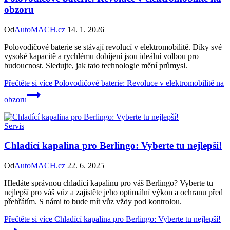
obzoru
Od
AutoMACH.cz
14. 1. 2026
Polovodičové baterie se stávají revolucí v elektromobilitě. Díky své
vysoké kapacitě a rychlému dobíjení jsou ideální volbou pro
budoucnost. Sledujte, jak tato technologie mění průmysl.
Přečtěte si více
Polovodičové baterie: Revoluce v elektromobilitě na
obzoru
Servis
Chladící kapalina pro Berlingo: Vyberte tu nejlepší!
Od
AutoMACH.cz
22. 6. 2025
Hledáte správnou chladící kapalinu pro váš Berlingo? Vyberte tu
nejlepší pro váš vůz a zajistěte jeho optimální výkon a ochranu před
přehřátím. S námi to bude mít vůz vždy pod kontrolou.
Přečtěte si více
Chladící kapalina pro Berlingo: Vyberte tu nejlepší!