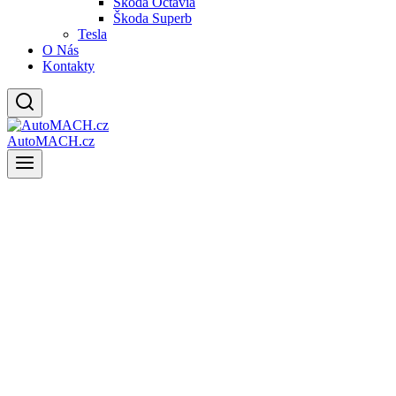
Škoda Octavia
Škoda Superb
Tesla
O Nás
Kontakty
AutoMACH.cz