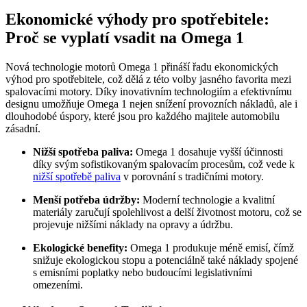
Ekonomické výhody pro spotřebitele:
Proč se vyplatí vsadit na Omega 1
Nová technologie motorů Omega 1 přináší řadu ekonomických
výhod pro spotřebitele, což dělá z této volby jasného favorita mezi
spalovacími motory. Díky inovativním technologiím a efektivnímu
designu umožňuje Omega 1 nejen snížení provozních nákladů, ale i
dlouhodobé úspory, které jsou pro každého majitele automobilu
zásadní.
Nižší spotřeba paliva:
Omega 1 dosahuje vyšší účinnosti
díky svým sofistikovaným spalovacím procesům, což vede k
nižší spotřebě paliva
v porovnání s tradičními motory.
Menší potřeba údržby:
Moderní technologie a kvalitní
materiály zaručují spolehlivost a delší životnost motoru, což se
projevuje nižšími náklady na opravy a údržbu.
Ekologické benefity:
Omega 1 produkuje méně emisí, čímž
snižuje ekologickou stopu a potenciálně také náklady spojené
s emisními poplatky nebo budoucími legislativními
omezeními.