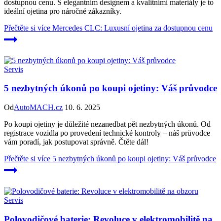
dostupnou cenu. S elegantním designem a kvalitními materiály je to
ideální ojetina pro náročné zákazníky.
Přečtěte si více
Mercedes CLC: Luxusní ojetina za dostupnou cenu
Servis
5 nezbytných úkonů po koupi ojetiny: Váš průvodce
Od
AutoMACH.cz
10. 6. 2025
Po koupi ojetiny je důležité nezanedbat pět nezbytných úkonů. Od
registrace vozidla po provedení technické kontroly – náš průvodce
vám poradí, jak postupovat správně. Čtěte dál!
Přečtěte si více
5 nezbytných úkonů po koupi ojetiny: Váš průvodce
Servis
Polovodičové baterie: Revoluce v elektromobilitě na