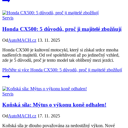
Servis
Honda CX500: 5 důvodů, proč ji majitelé zbožňují
Od
AutoMACH.cz
13. 11. 2025
Honda CX500 je kultovní motocykl, který si získal srdce mnoha
nadšených majitelů. Od své spolehlivosti až po jedinečný vzhled,
zde je 5 důvodů, proč je tento model tak oblíbený mezi jezdci.
Přečtěte si více
Honda CX500: 5 důvodů, proč ji majitelé zbožňují
Servis
Koňská síla: Mýtus o výkonu koně odhalen!
Od
AutoMACH.cz
17. 11. 2025
Koňská síla je dlouho považována za nedostižný výkon. Nové