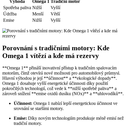
Výhoda
Omega 1
Tradiční motor
Spotřeba paliva
Nižší
Vyšší
Údržba
Menší
Větší
Emise
Nižší
Vyšší
Porovnání s tradičními motory: Kde
Omega 1 vítězí a kde má rezervy
**Omega 1** přináší inovativní přístup k tradičním spalovacím
motorům, čímž otevírá nové možnosti pro automobilový průmysl.
Hlavní výhodou je její **účinnost** a **ekologické dopady**.
Omega 1 dosahuje vyšší energetické účinnosti díky použití
pokročilých technologií, což vede k **nižší spotřebě paliva** a
zároveň snížení **emise oxidů dusíku (NOx)** a **uhlovodíků**.
Účinnost:
Omega 1 nabízí lepší energetickou účinnost ve
srovnání se staršími motory.
Emise:
Díky novým technologiím produkuje méně emisí než
tradiční motory.