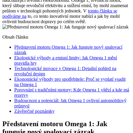
nadcházející revolucí elektromobilů. Omega 1, revoluční motor,
který slibuje revoluční efektivitu a snížení emisí, by mohl znamenat
průlom v technologii pohonných jednotek. V
tomto článku se
podíváme na
to, co tento inovativní motor nabízí a jak by mohl
ovlivnit budoucnost dopravy po celém světě.
Obsah článku
Představení motoru Omega 1: Jak funguje nový spalovací
zázrak
Ekologické výhody a emisní limity: Jak Omega 1 mění
pravidla hry
Technologické inovace v Omega 1: Detailní pohled na
revoluční design
Ekonomické výhody pro spotřebitele: Proč se vyplatí vsadit
na Omega 1
Porovnání s tradičními motory: Kde Omega 1 vítězí a kde má
rezervy
Budoucnost a potenciál: Jak Omega 1 ovlivní automobilový
průmysl
Závěrečné poznámky
Představení motoru Omega 1: Jak
funguje nový spalovací zázrak