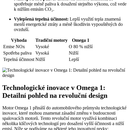
spotřebuje méně paliva k dosažení stejného výkonu, což vede
k nižším emisím CO₂.
Vylepšená tepelná účinnost:
Lepší využití tepla znamená
menší energetické ztráty a méně škodlivin vypouštěných do
ovzduší.
Výhoda
Tradiční motory
Omega 1
Emise NOx
Vysoké
O 80 % nižší
Spotřeba paliva
Vysoká
Nižší
Tepelná účinnost
Nižší
Lepší
Technologické inovace v Omega 1:
Detailní pohled na revoluční design
Motor Omega 1 přináší do automobilového průmyslu technologické
inovace, které mohou znamenat zásadní změnu v budoucnosti
spalovacích motorů. Tento revoluční motor využívá kombinaci
několika klíčových technologií pro dosažení vyšší účinnosti a nižší
emisí. Níže se podíváme na některé jeho inovativní prvky: