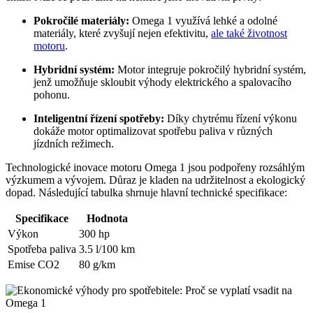
Pokročilé materiály:
Omega 1 využívá lehké a odolné
materiály, které zvyšují nejen efektivitu,
ale také životnost
motoru
.
Hybridní systém:
Motor integruje pokročilý hybridní systém,
jenž umožňuje skloubit výhody elektrického a spalovacího
pohonu.
Inteligentní řízení spotřeby:
Díky chytrému řízení výkonu
dokáže motor optimalizovat spotřebu paliva v různých
jízdních režimech.
Technologické inovace motoru Omega 1 jsou podpořeny rozsáhlým
výzkumem a vývojem. Důraz je kladen na udržitelnost a ekologický
dopad. Následující tabulka shrnuje hlavní technické specifikace:
Specifikace
Hodnota
Výkon
300 hp
Spotřeba paliva
3.5 l/100 km
Emise CO2
80 g/km