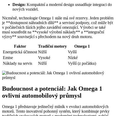
Design:
Kompaktní a moderní design usnadňuje integraci do
nových vozidel.
Nicméně, technologie Omega 1 stále má své rezervy. Jeden problém
je **dostupnost náhradních dílů** a servisní podpory, což může být
v počátečních fázích jejího zavádění omezující. Výrobci se také
musí soustředit na **vysoké výrobní náklady** a **integrační
výzvy** související s přechodem na nový druh motoru.
Faktor
Tradiční motory
Omega 1
Energetická účinnost
Nižší
Vyšší
Emise
Vysoké
Nízké
Náklady na servis
Nižší
Vyšší (z počátku)
Budoucnost a potenciál: Jak Omega 1
ovlivní automobilový průmysl
Omega 1 představuje jedinečný milník v evoluci automobilových
motorů. Tento inovativní pohonný systém, který kombinuje prvky
tradičních spalovacích motorů s moderními technologiemi, nabízí