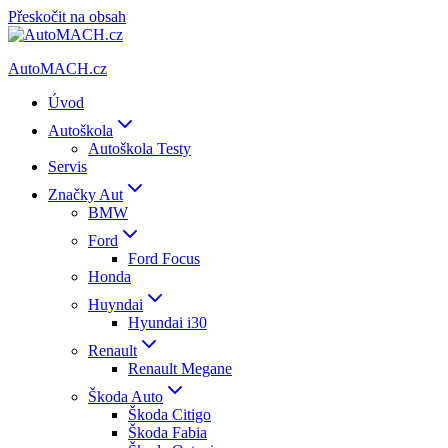
Přeskočit na obsah
AutoMACH.cz
Úvod
Autoškola
Autoškola Testy
Servis
Značky Aut
BMW
Ford
Ford Focus
Honda
Huyndai
Hyundai i30
Renault
Renault Megane
Škoda Auto
Škoda Citigo
Škoda Fabia