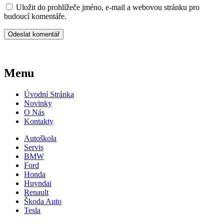
Uložit do prohlížeče jméno, e-mail a webovou stránku pro
budoucí komentáře.
Menu
Úvodní Stránka
Novinky
O Nás
Kontakty
Autoškola
Servis
BMW
Ford
Honda
Huyndai
Renault
Škoda Auto
Tesla