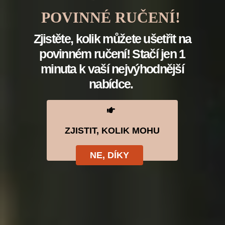
hladiny
tankování
POVINNÉ RUČENÍ!
Zjistěte, kolik můžete ušetřit na
Nechte je
Brzdy
Půlročně
kontrolovat
povinném ručení! Stačí jen 1
odborníkem
minuta k vaší nejvýhodnější
nabídce.
Kontrola šroubů
Baterie
Rok
a povrchová
čistota
ZJISTIT, KOLIK MOHU
UŠETŘIT
NE, DÍKY