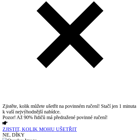
Zjistěte, kolik můžete ušetřit na povinném ručení! Stačí jen 1 minuta
k vaší nejvýhodnější nabídce.
Pozor! Až 90% řidičů má předražené povinné ručení!
ZJISTIT, KOLIK MOHU UŠETŘIT
NE, DÍKY