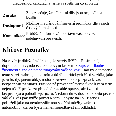
předběžnou kalkulaci a jasně vysvětlí, za co si platíte.
Zabezpečuje, že náhradní díly jsou originální a
Záruka
kvalitní.
Možnost naplánování servisní prohlídky dle vašich
Dostupnost
časových možností.
Průběžné informování o stavu vašeho vozu a
Komunikace
naléhavých opravách.
Klíčové Poznatky
Na závěr je důležité zdůraznit, že servis INSP u Fabie není jen
doporučením výrobce, ale klíčovým krokem k
zajištění dlouhé
životnosti
a
spolehlivého fungování vašeho vozu
. Jak bylo uvedeno,
tento servis zahrnuje kontrolu a údržbu kritických částí vozidla, jako
jsou brzdy, pneumatiky, motor a zavěšení, což přispívá k vaší
bezpečnosti na silnici. Pravidelné provádění těchto úkonů vám tedy
nejen ušetří peníze za případné rozsáhlé opravy, ale i zajistí
bezpečnější a pohodlnější jízdu. Vědomí důležitosti a náležitá péče o
váš vůz vás pak může přimět k tomu, abyste na INSP servis
pohlíželi jako na neodmyslitelnou součást údržby vašeho
automobilu, kterou byste neměli zanedbávat ani odkládat.