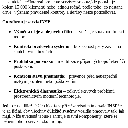
na silnicích. **Interval pro tento servis** se obvykle pohybuje
kolem 15 000 kilometrů nebo jednou ročně, podle toho, co nastane
dříve. Význam pravidelné kontroly a údržby nelze podceňovat.
Co zahrnuje servis INSP:
Výměna oleje a olejového filtru
– zajišťuje správnou funkci
motoru.
Kontrola brzdového systému
– bezpečnost jízdy závisí na
spolehlivých brzdách.
Prohlídka podvozku
– identifikace případných opotřebení či
poškození.
Kontrola stavu pneumatik
– prevence před nebezpečně
nízkým profilem nebo poškozením.
Elektronická diagnostika
– odkrytí skrytých problémů
prostřednictvím moderní technologie.
Jedno z nejdůležitějších hledisek při **servisním intervale INSP**
je zajištění, aby všechny důležité systémy vozidla pracovaly tak, jak
mají. Níže uvedená tabulka shrnuje hlavní komponenty, které se
během tohoto servisu zkontrolují: