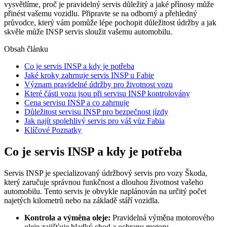
vysvětlíme, proč je pravidelný servis důležitý a jaké přínosy může
přinést vašemu vozidlu. Připravte se na odborný a přehledný
průvodce, který vám pomůže lépe pochopit důležitost údržby a jak
skvěle může INSP servis sloužit vašemu automobilu.
Obsah článku
Co je servis INSP a kdy je potřeba
Jaké kroky zahrnuje servis INSP u Fabie
Význam pravidelné údržby pro životnost vozu
Které části vozu jsou při servisu INSP kontrolovány
Cena servisu INSP a co zahrnuje
Důležitost servisu INSP pro bezpečnost jízdy
Jak najít spolehlivý servis pro váš vůz Fabia
Klíčové Poznatky
Co je servis INSP a kdy je potřeba
Servis INSP je specializovaný údržbový servis pro vozy Škoda,
který zaručuje správnou funkčnost a dlouhou životnost vašeho
automobilu. Tento servis je obvykle naplánován na určitý počet
najetých kilometrů nebo na základě stáří vozidla.
Kontrola a výměna oleje:
Pravidelná výměna motorového
oleje zajišťuje hladký chod a ochranu motoru.