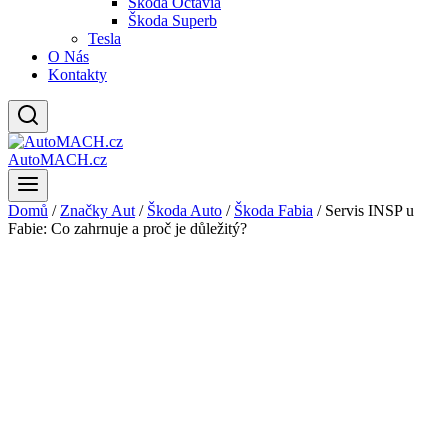
Škoda Octavia
Škoda Superb
Tesla
O Nás
Kontakty
AutoMACH.cz
Domů
/
Značky Aut
/
Škoda Auto
/
Škoda Fabia
/
Servis INSP u
Fabie: Co zahrnuje a proč je důležitý?