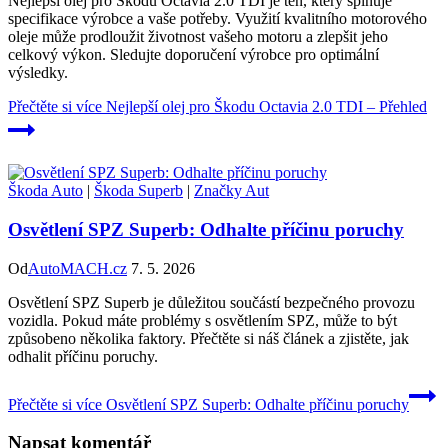
Nejlepší olej pro Škodu Octavia 2.0 TDI je ten, který splňuje
specifikace výrobce a vaše potřeby. Využití kvalitního motorového
oleje může prodloužit životnost vašeho motoru a zlepšit jeho
celkový výkon. Sledujte doporučení výrobce pro optimální
výsledky.
Přečtěte si více
Nejlepší olej pro Škodu Octavia 2.0 TDI – Přehled
Škoda Auto
|
Škoda Superb
|
Značky Aut
Osvětlení SPZ Superb: Odhalte příčinu poruchy
Od
AutoMACH.cz
7. 5. 2026
Osvětlení SPZ Superb je důležitou součástí bezpečného provozu
vozidla. Pokud máte problémy s osvětlením SPZ, může to být
způsobeno několika faktory. Přečtěte si náš článek a zjistěte, jak
odhalit příčinu poruchy.
Přečtěte si více
Osvětlení SPZ Superb: Odhalte příčinu poruchy
Napsat komentář