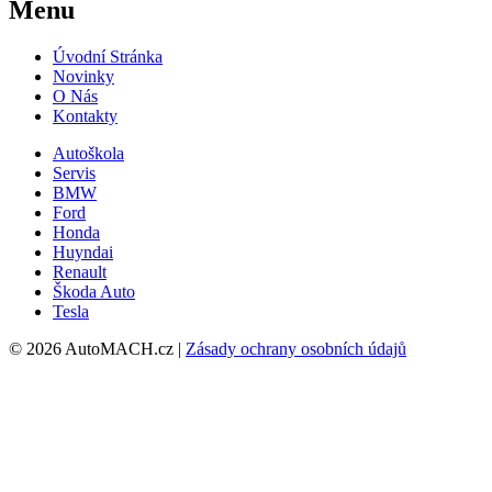
Menu
Úvodní Stránka
Novinky
O Nás
Kontakty
Autoškola
Servis
BMW
Ford
Honda
Huyndai
Renault
Škoda Auto
Tesla
© 2026 AutoMACH.cz |
Zásady ochrany osobních údajů