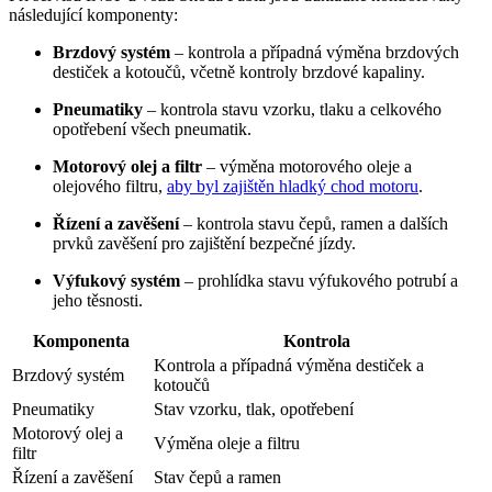
následující komponenty:
Brzdový systém
– kontrola a případná výměna brzdových
destiček a kotoučů, včetně kontroly brzdové kapaliny.
Pneumatiky
– kontrola stavu vzorku, tlaku a celkového
opotřebení všech pneumatik.
Motorový olej a filtr
– výměna motorového oleje a
olejového filtru,
aby byl zajištěn hladký chod motoru
.
Řízení a zavěšení
– kontrola stavu čepů, ramen a dalších
prvků zavěšení pro zajištění bezpečné jízdy.
Výfukový systém
– prohlídka stavu výfukového potrubí a
jeho těsnosti.
Komponenta
Kontrola
Kontrola a případná výměna destiček a
Brzdový systém
kotoučů
Pneumatiky
Stav vzorku, tlak, opotřebení
Motorový olej a
Výměna oleje a filtru
filtr
Řízení a zavěšení
Stav čepů a ramen