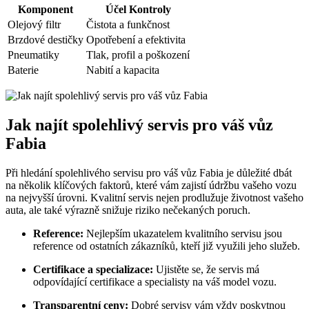
Komponent
Účel Kontroly
Olejový filtr
Čistota a funkčnost
Brzdové destičky
Opotřebení a efektivita
Pneumatiky
Tlak, profil a poškození
Baterie
Nabití a kapacita
Jak najít spolehlivý servis pro váš vůz
Fabia
Při hledání spolehlivého servisu pro váš vůz Fabia je důležité dbát
na několik klíčových faktorů, které vám zajistí údržbu vašeho vozu
na nejvyšší úrovni. Kvalitní servis nejen prodlužuje životnost vašeho
auta, ale také výrazně snižuje riziko nečekaných poruch.
Reference:
Nejlepším ukazatelem kvalitního servisu jsou
reference od ostatních zákazníků, kteří již využili jeho služeb.
Certifikace a specializace:
Ujistěte se, že servis má
odpovídající certifikace a specialisty na váš model vozu.
Transparentní ceny:
Dobré servisy vám vždy poskytnou