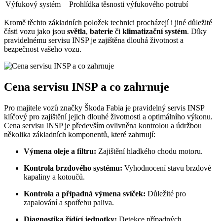
Výfukový systém
Prohlídka těsnosti výfukového potrubí
Kromě těchto základních položek technici procházejí i jiné důležité
části vozu jako jsou
světla
,
baterie
či
klimatizační systém
. Díky
pravidelnému servisu INSP je zajištěna dlouhá životnost a
bezpečnost vašeho vozu.
Cena servisu INSP a co zahrnuje
Pro majitele vozů značky Škoda Fabia je pravidelný servis INSP
klíčový pro zajištění jejich dlouhé životnosti a optimálního výkonu.
Cena servisu INSP je především ovlivněna kontrolou a údržbou
několika základních komponentů, které zahrnují:
Výmena oleje a filtru:
Zajištění hladkého chodu motoru.
Kontrola brzdového systému:
Vyhodnocení stavu brzdové
kapaliny a kotoučů.
Kontrola a případná výmena svíček:
Důležité pro
zapalování a spotřebu paliva.
Diagnostika řídící jednotky:
Detekce případných