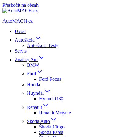
Přeskočit na obsah
AutoMACH.cz
Úvod
Autoškola
Autoškola Testy
Servis
Značky Aut
BMW
Ford
Ford Focus
Honda
Huyndai
Hyundai i30
Renault
Renault Megane
Škoda Auto
Škoda Citigo
Škoda Fabia