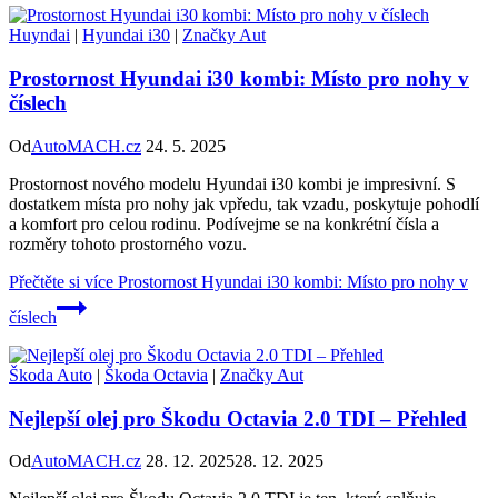
Huyndai
|
Hyundai i30
|
Značky Aut
Prostornost Hyundai i30 kombi: Místo pro nohy v
číslech
Od
AutoMACH.cz
24. 5. 2025
Prostornost nového modelu Hyundai i30 kombi je impresivní. S
dostatkem místa pro nohy jak vpředu, tak vzadu, poskytuje pohodlí
a komfort pro celou rodinu. Podívejme se na konkrétní čísla a
rozměry tohoto prostorného vozu.
Přečtěte si více
Prostornost Hyundai i30 kombi: Místo pro nohy v
číslech
Škoda Auto
|
Škoda Octavia
|
Značky Aut
Nejlepší olej pro Škodu Octavia 2.0 TDI – Přehled
Od
AutoMACH.cz
28. 12. 2025
28. 12. 2025