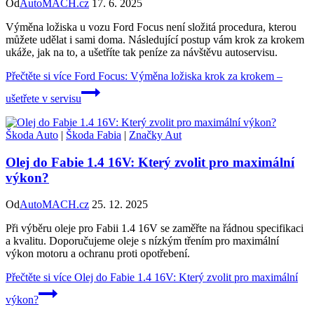
Od
AutoMACH.cz
17. 6. 2025
Výměna ložiska u vozu Ford Focus není složitá procedura, kterou
můžete udělat i sami doma. Následující postup vám krok za krokem
ukáže, jak na to, a ušetříte tak peníze za návštěvu autoservisu.
Přečtěte si více
Ford Focus: Výměna ložiska krok za krokem –
ušetřete v servisu
Škoda Auto
|
Škoda Fabia
|
Značky Aut
Olej do Fabie 1.4 16V: Který zvolit pro maximální
výkon?
Od
AutoMACH.cz
25. 12. 2025
Při výběru oleje pro Fabii 1.4 16V se zaměřte na řádnou specifikaci
a kvalitu. Doporučujeme oleje s nízkým třením pro maximální
výkon motoru a ochranu proti opotřebení.
Přečtěte si více
Olej do Fabie 1.4 16V: Který zvolit pro maximální
výkon?