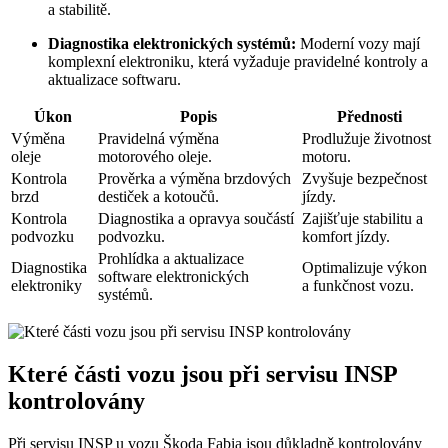
a stabilitě.
Diagnostika elektronických systémů:
Moderní vozy mají
komplexní elektroniku, která vyžaduje pravidelné kontroly a
aktualizace softwaru.
Úkon
Popis
Přednosti
Výměna
Pravidelná výměna
Prodlužuje životnost
oleje
motorového oleje.
motoru.
Kontrola
Prověrka a výměna brzdových
Zvyšuje bezpečnost
brzd
destiček a kotoučů.
jízdy.
Kontrola
Diagnostika a opravya součástí
Zajišťuje stabilitu a
podvozku
podvozku.
komfort jízdy.
Prohlídka a aktualizace
Diagnostika
Optimalizuje výkon
software elektronických
elektroniky
a funkčnost vozu.
systémů.
Které části vozu jsou při servisu INSP
kontrolovány
Při servisu INSP u vozu Škoda Fabia jsou důkladně kontrolovány