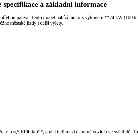
 specifikace a základní informace
otřebou paliva. Tento model nabízí motor s výkonem **74 kW (100 k
žné městské jízdy i delší výlety.
olo 6,5 l/100 km**, což ji řadí mezi úsporná vozidla ve své třídě. To