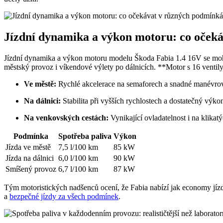
Jízdní dynamika a výkon motoru: co oček
Jízdní dynamika a výkon motoru modelu Škoda Fabia 1.4 16V se mohou
městský provoz i víkendové výlety po dálnicích. **Motor s 16 venti
Ve městě:
Rychlé akcelerace na semaforech a snadné manévro
Na dálnici:
Stabilita při vyšších rychlostech a dostatečný výko
Na venkovských cestách:
Vynikající ovladatelnost i na klikatý
Podmínka
Spotřeba paliva
Výkon
Jízda ve městě
7,5 l/100 km
85 kW
Jízda na dálnici
6,0 l/100 km
90 kW
Smíšený provoz
6,7 l/100 km
87 kW
Tým motoristických nadšenců ocení, že Fabia nabízí jak economy jíz
a
bezpečné jízdy za všech podmínek
.