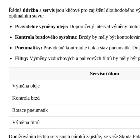
Řádná
údržba
a
servis
jsou klíčové pro zajištění dlouhodobého v
optimálním stavu:
Pravidelné výměny oleje:
Doporučený interval výměny motorov
Kontrola brzdového systému:
Brzdy by měly být kontrolován
Pneumatiky:
Pravidelně kontrolujte tlak a stav pneumatik. Do
Filtry:
Výměny vzduchových a palivových filtrů by měly být p
Servisní úkon
Výměna oleje
Kontrola brzd
Rotace pneumatik
Výměna filtrů
Dodržováním těchto servisních nároků zajistíte, že vaše Škoda Fa