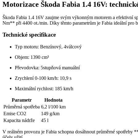
Motorizace Škoda Fabia 1.4 16V: technické
Škoda Fabia 1.4 16V zaujme svým výkonným motorem a efektivní sp
Nm** při 4400 ot./min. Díky těmto parametrům je Fabia ideální pro bě
Technické specifikace
Typ motoru: Benzínový, 4válcový
Objem: 1390 cm³
Převodovka: 5stupňová manuální
Zrychlení 0-100 km/h: 10,9 s
Maximální rychlost: 185 km/h
Parametr
Hodnota
Průměrná spotřeba
6,2 l/100 km
Emise CO2
149 g/km
Kapacita nádrže
45 l
V reálném provozu je Fabia schopna dosáhnout průměrné spotřeby **ok
účely užití.