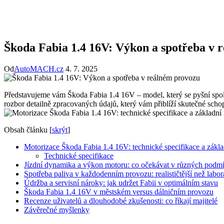
Škoda Fabia 1.4 16V: Výkon a spotřeba v 
Od
AutoMACH.cz
4. 7. 2025
Představujeme vám Škoda Fabia 1.4 16V – model, který se pyšní spole
rozbor detailně zpracovaných údajů, který vám přiblíží skutečné schop
Obsah článku
[
skrýt
]
Motorizace Škoda Fabia 1.4 16V: technické specifikace a zákl
Technické specifikace
Jízdní dynamika a výkon motoru: co očekávat v různých podm
Spotřeba paliva v každodenním provozu: realističtější než labor
Údržba a servisní nároky: jak udržet Fabii v optimálním stavu
Škoda Fabia 1.4 16V v městském versus dálničním provozu
Recenze uživatelů a dlouhodobé zkušenosti: co říkají majitelé
Závěrečné myšlenky