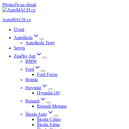
Přeskočit na obsah
AutoMACH.cz
Úvod
Autoškola
Autoškola Testy
Servis
Značky Aut
BMW
Ford
Ford Focus
Honda
Huyndai
Hyundai i30
Renault
Renault Megane
Škoda Auto
Škoda Citigo
Škoda Fabia