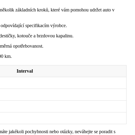
 několik základních kroků, které vám pomohou udržet auto v
odpovídající specifikacím výrobce.
estičky, kotouče a brzdovou kapalinu.
noměrná opotřebovanost.
00 km.
Interval
áte jakékoli pochybnosti nebo otázky, neváhejte se poradit s