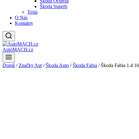
Škoda Octavia
Škoda Superb
Tesla
O Nás
Kontakty
AutoMACH.cz
Domů
/
Značky Aut
/
Škoda Auto
/
Škoda Fabia
/
Škoda Fabia 1.4 1