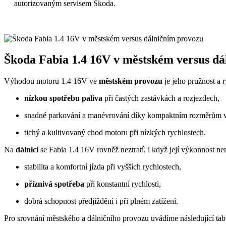
autorizovaným servisem Škoda.
Škoda Fabia 1.4 16V v městském versus d
Výhodou motoru 1.4 16V ve
městském provozu
je jeho pružnost a 
nízkou spotřebu paliva
při častých zastávkách a rozjezdech,
snadné parkování a manévrování díky kompaktním rozměrům v
tichý a kultivovaný chod motoru při nízkých rychlostech.
Na
dálnici
se Fabia 1.4 16V rovněž neztratí, i když její výkonnost nen
stabilita a komfortní jízda při vyšších rychlostech,
příznivá spotřeba
při konstantní rychlosti,
dobrá schopnost předjíždění i při plném zatížení.
Pro srovnání městského a dálničního provozu uvádíme následující tab