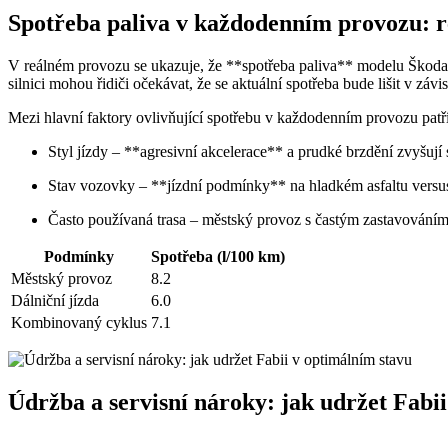
Spotřeba paliva v každodenním provozu: rea
V reálném provozu se ukazuje, že **spotřeba paliva** modelu Škoda
silnici mohou řidiči očekávat, že se aktuální spotřeba bude lišit v závi
Mezi hlavní faktory ovlivňující spotřebu v každodenním provozu patří
Styl jízdy – **agresivní akcelerace** a prudké brzdění zvyšují 
Stav vozovky – **jízdní podmínky** na hladkém asfaltu versu
Často používaná trasa – městský provoz s častým zastavováním
Podmínky
Spotřeba (l/100 km)
Městský provoz
8.2
Dálniční jízda
6.0
Kombinovaný cyklus
7.1
Údržba a servisní nároky: jak udržet Fabi