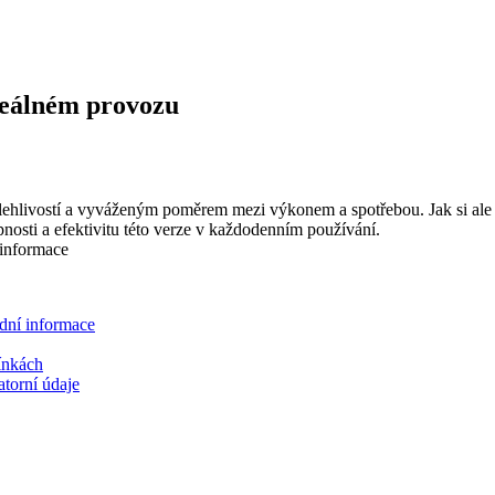
reálném provozu
hlivostí a vyváženým poměrem mezi výkonem a spotřebou. Jak si ale te
nosti a efektivitu této verze v každodenním používání.
adní informace
ínkách
atorní údaje