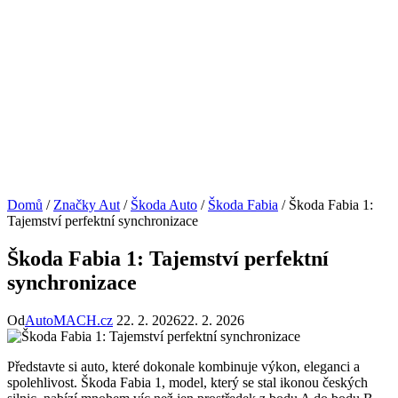
Domů
/
Značky Aut
/
Škoda Auto
/
Škoda Fabia
/
Škoda Fabia 1:
Tajemství perfektní synchronizace
Škoda Fabia 1: Tajemství perfektní
synchronizace
Od
AutoMACH.cz
22. 2. 2026
22. 2. 2026
Představte si auto, které dokonale kombinuje výkon, eleganci a
spolehlivost. Škoda Fabia 1, model, který se stal ikonou českých