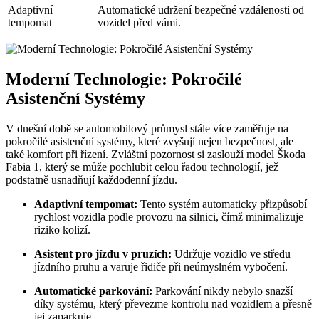
Adaptivní
Automatické udržení bezpečné vzdálenosti od
tempomat
vozidel před vámi.
Moderní Technologie: Pokročilé
Asistenční Systémy
V dnešní době se automobilový průmysl stále více zaměřuje na
pokročilé asistenční systémy, které zvyšují nejen bezpečnost, ale
také komfort při řízení. Zvláštní pozornost si zaslouží model Škoda
Fabia 1, který se může pochlubit celou řadou technologií, jež
podstatně usnadňují každodenní jízdu.
Adaptivní tempomat:
Tento systém automaticky přizpůsobí
rychlost vozidla podle provozu na silnici, čímž minimalizuje
riziko kolizí.
Asistent pro jízdu v pruzích:
Udržuje vozidlo ve středu
jízdního pruhu a varuje řidiče při neúmyslném vybočení.
Automatické parkování:
Parkování nikdy nebylo snazší
díky systému, který převezme kontrolu nad vozidlem a přesně
jej zaparkuje.