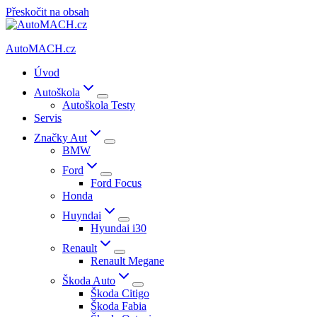
Přeskočit na obsah
AutoMACH.cz
Úvod
Autoškola
Autoškola Testy
Servis
Značky Aut
BMW
Ford
Ford Focus
Honda
Huyndai
Hyundai i30
Renault
Renault Megane
Škoda Auto
Škoda Citigo
Škoda Fabia