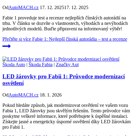
Od
AutoMACH.cz
17. 12. 2025
17. 12. 2025
Fabie 1 proveduje test a recenze nejlepších čínských autorádií na
trhu. V článku se dozvíte o vlastnostech, výhodách a nevýhodách
jednotlivých modelů. Buďte připraveni na informovaný výběr!
Přečtěte si více
Fabie 1: Nejlepší čínská autorádia – test a recenze
Škoda Auto
|
Škoda Fabia
|
Značky Aut
LED žárovky pro Fabii 1: Průvodce modernizací
osvětlení
Od
AutoMACH.cz
18. 1. 2026
Pokud hledáte způsob, jak modernizovat osvětlení ve vašem vozu
Fabia 1, LED žárovky jsou skvělým řešením. Tento průvodce vám
poskytne veškeré informace, které potřebujete k úspěšné instalaci.
Získejte jasné a energeticky úsporné osvětlení díky LED žárovkám
pro Fabii 1.