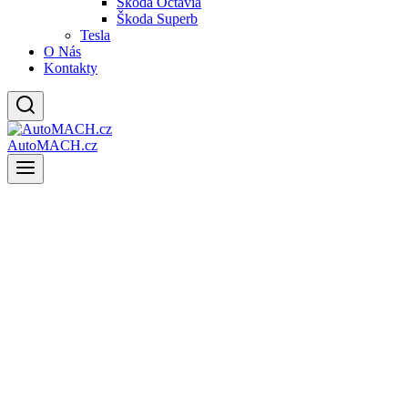
Škoda Octavia
Škoda Superb
Tesla
O Nás
Kontakty
AutoMACH.cz