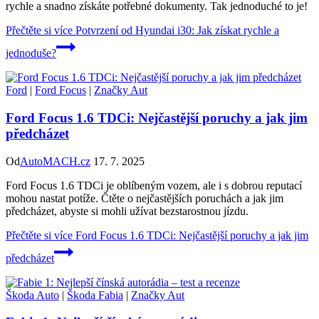
rychle a snadno získáte potřebné dokumenty. Tak jednoduché to je!
Přečtěte si více
Potvrzení od Hyundai i30: Jak získat rychle a
jednoduše?
Ford
|
Ford Focus
|
Značky Aut
Ford Focus 1.6 TDCi: Nejčastější poruchy a jak jim
předcházet
Od
AutoMACH.cz
17. 7. 2025
Ford Focus 1.6 TDCi je oblíbeným vozem, ale i s dobrou reputací
mohou nastat potíže. Čtěte o nejčastějších poruchách a jak jim
předcházet, abyste si mohli užívat bezstarostnou jízdu.
Přečtěte si více
Ford Focus 1.6 TDCi: Nejčastější poruchy a jak jim
předcházet
Škoda Auto
|
Škoda Fabia
|
Značky Aut