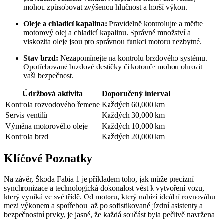
mohou způsobovat zvýšenou hlučnost a horší výkon.
Oleje a chladicí kapalina:
Pravidelně kontrolujte a měňte
motorový olej a chladicí kapalinu. Správné množství a
viskozita oleje jsou pro správnou funkci motoru nezbytné.
Stav brzd:
Nezapomínejte na kontrolu brzdového systému.
Opotřebované brzdové destičky či kotouče mohou ohrozit
vaši bezpečnost.
Údržbová aktivita
Doporučený interval
Kontrola rozvodového řemene
Každých 60,000 km
Servis ventilů
Každých 30,000 km
Výměna motorového oleje
Každých 10,000 km
Kontrola brzd
Každých 20,000 km
Klíčové Poznatky
Na závěr, Škoda Fabia 1 je příkladem toho, jak může precizní
synchronizace a technologická dokonalost vést k vytvoření vozu,
který vyniká ve své třídě. Od motoru, který nabízí ideální rovnováhu
mezi výkonem a spotřebou, až po sofistikované jízdní asistenty a
bezpečnostní prvky, je jasné, že každá součást byla pečlivě navržena