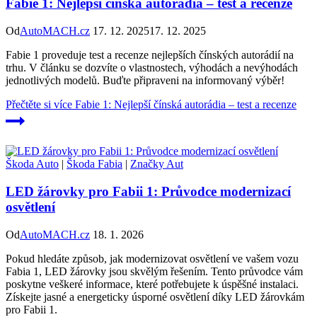
Fabie 1: Nejlepší čínská autorádia – test a recenze
Od
AutoMACH.cz
17. 12. 2025
17. 12. 2025
Fabie 1 proveduje test a recenze nejlepších čínských autorádií na
trhu. V článku se dozvíte o vlastnostech, výhodách a nevýhodách
jednotlivých modelů. Buďte připraveni na informovaný výběr!
Přečtěte si více
Fabie 1: Nejlepší čínská autorádia – test a recenze
Škoda Auto
|
Škoda Fabia
|
Značky Aut
LED žárovky pro Fabii 1: Průvodce modernizací
osvětlení
Od
AutoMACH.cz
18. 1. 2026
Pokud hledáte způsob, jak modernizovat osvětlení ve vašem vozu
Fabia 1, LED žárovky jsou skvělým řešením. Tento průvodce vám
poskytne veškeré informace, které potřebujete k úspěšné instalaci.
Získejte jasné a energeticky úsporné osvětlení díky LED žárovkám
pro Fabii 1.