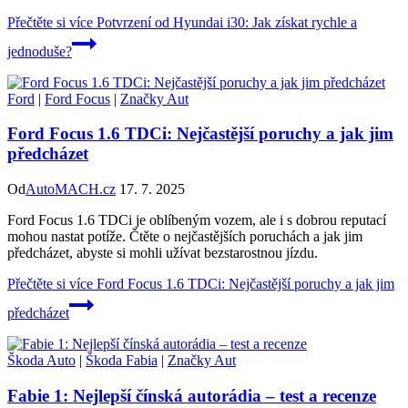
Přečtěte si více
Potvrzení od Hyundai i30: Jak získat rychle a
jednoduše?
Ford
|
Ford Focus
|
Značky Aut
Ford Focus 1.6 TDCi: Nejčastější poruchy a jak jim
předcházet
Od
AutoMACH.cz
17. 7. 2025
Ford Focus 1.6 TDCi je oblíbeným vozem, ale i s dobrou reputací
mohou nastat potíže. Čtěte o nejčastějších poruchách a jak jim
předcházet, abyste si mohli užívat bezstarostnou jízdu.
Přečtěte si více
Ford Focus 1.6 TDCi: Nejčastější poruchy a jak jim
předcházet
Škoda Auto
|
Škoda Fabia
|
Značky Aut
Fabie 1: Nejlepší čínská autorádia – test a recenze