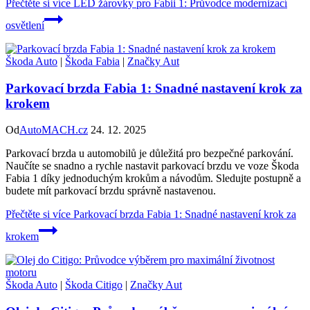
Přečtěte si více
LED žárovky pro Fabii 1: Průvodce modernizací
osvětlení
Škoda Auto
|
Škoda Fabia
|
Značky Aut
Parkovací brzda Fabia 1: Snadné nastavení krok za
krokem
Od
AutoMACH.cz
24. 12. 2025
Parkovací brzda u automobilů je důležitá pro bezpečné parkování.
Naučíte se snadno a rychle nastavit parkovací brzdu ve voze Škoda
Fabia 1 díky jednoduchým krokům a návodům. Sledujte postupně a
budete mít parkovací brzdu správně nastavenou.
Přečtěte si více
Parkovací brzda Fabia 1: Snadné nastavení krok za
krokem
Škoda Auto
|
Škoda Citigo
|
Značky Aut