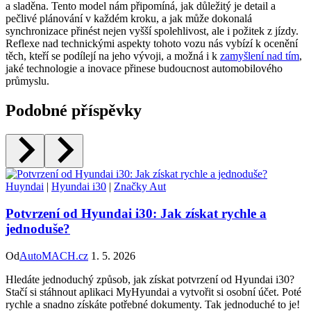
a sladěna. Tento model nám připomíná, jak důležitý je detail a
pečlivé plánování v každém kroku, a jak může dokonalá
synchronizace přinést nejen vyšší spolehlivost, ale i požitek z jízdy.
Reflexe nad technickými aspekty tohoto vozu nás vybízí k ocenění
těch, kteří se podílejí na jeho vývoji, a možná i k
zamyšlení nad tím
,
jaké technologie a inovace přinese budoucnost automobilového
průmyslu.
Podobné příspěvky
Huyndai
|
Hyundai i30
|
Značky Aut
Potvrzení od Hyundai i30: Jak získat rychle a
jednoduše?
Od
AutoMACH.cz
1. 5. 2026
Hledáte jednoduchý způsob, jak získat potvrzení od Hyundai i30?
Stačí si stáhnout aplikaci MyHyundai a vytvořit si osobní účet. Poté
rychle a snadno získáte potřebné dokumenty. Tak jednoduché to je!