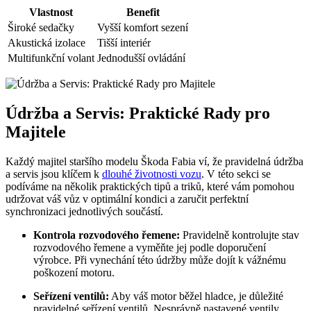
Vlastnost
Benefit
Široké sedačky
Vyšší komfort sezení
Akustická izolace
Tišší interiér
Multifunkční volant
Jednodušší ovládání
Údržba a Servis: Praktické Rady pro
Majitele
Každý majitel staršího modelu Škoda Fabia ví, že pravidelná údržba
a servis jsou klíčem k
dlouhé životnosti vozu
. V této sekci se
podíváme na několik praktických tipů a triků, které vám pomohou
udržovat váš vůz v optimální kondici a zaručit perfektní
synchronizaci jednotlivých součástí.
Kontrola rozvodového řemene:
Pravidelně kontrolujte stav
rozvodového řemene a vyměňte jej podle doporučení
výrobce. Při vynechání této údržby může dojít k vážnému
poškození motoru.
Seřízení ventilů:
Aby váš motor běžel hladce, je důležité
pravidelné seřízení ventilů. Nesprávně nastavené ventily