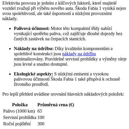
Efektivita provozu je jedním z klíčových faktorů, které majitelé
vozidel zvažují při výběru nového auta. Škoda Fabia 1 vyniká nejen
svou spolehlivostí, ale také úsporností a nízkými provozními
náklady.
Palivová účinnost:
Motor této kompaktní třídy nabízí
vynikající spotřebu paliva, což zajišťuje dlouhé dojezdy bez
častých zastávek na čerpacích stanicích.
Náklady na údržbu:
Díky kvalitním komponentům a
spolehlivé konstrukci jsou
náklady na údržbu
minimalizovány. Pravidelné servisní prohlídky a výměny oleje
jsou levné a snadno dostupné.
Ekologické aspekty:
S nízkými emisemi a vysokou
palivovou účinností Škoda Fabia 1 také přispívá k ochraně
životního prostředí.
Pro lepší přehled uvádíme srovnání hlavních nákladových položek:
Položka
Průměrná cena (€)
Palivo (1000 km)
65
Servisní prohlídka
100
Roční pojištění
300