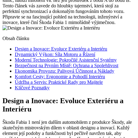
silnic, nabízí mnohem víc než jen prostředek z bodu A do bodu B.
Tento článek vás zavede do hloubky tajemství, která stojí za
perfektní synchronizací a dokonalým fungováním tohoto vozu.
Připravte se na fascinující pohled na technologii, inženýrství a
inovace, které činí Škoda Fabia 1 mimořádně výjimečnou.
Obsah článku
Design a Inovace: Evoluce Exteriéru a Interiéru
Dynamický Výkon: Síla Motoru a Řízení
Moderní Technologie: Pokročilé Asistenční Systémy
Bezpečnost na Prvním Místě: Ochrana a Spolehlivost
Ekonomika Provozu: Palivová Účinnost a Náklady
Komfort Cesty: Ergonomie a Pohodlí Interiéru
Údržba a Servis: Praktické Rady pro Majitele
Klíčové Poznatky
Design a Inovace: Evoluce Exteriéru a
Interiéru
Škoda Fabia 1 není jen dalším automobilem z produkce Škody, ale
skutečným mistrovským dílem v oblasti designu a inovací. Každý
element její podoby a funkčnosti byl pečlivě navržen tak, aby