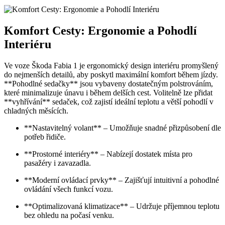
Komfort Cesty: Ergonomie a Pohodlí
Interiéru
Ve voze Škoda Fabia 1 je ergonomický design interiéru promyšlený
do nejmenších detailů, aby poskytl maximální komfort během jízdy.
**Pohodlné sedačky** jsou vybaveny dostatečným polstrováním,
které minimalizuje únavu i během delších cest. Volitelně lze přidat
**vyhřívání** sedaček, což zajistí ideální teplotu a větší pohodlí v
chladných měsících.
**Nastavitelný volant** – Umožňuje snadné přizpůsobení dle
potřeb řidiče.
**Prostorné interiéry** – Nabízejí dostatek místa pro
pasažéry i zavazadla.
**Moderní ovládací prvky** – Zajišťují intuitivní a pohodlné
ovládání všech funkcí vozu.
**Optimalizovaná klimatizace** – Udržuje příjemnou teplotu
bez ohledu na počasí venku.