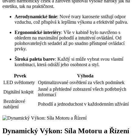
utvářel harmonický celek a zároveň splňoval vysoké nároky jak na
estetiku, tak na praktičnost.
Aerodynamické linie
: Nové tvary karoserie snižují odpor
vzduchu, což přispívá k lepšímu výkonu a efektivitě paliva.
Ergonomické interiéry
: Vše v kabině bylo navrženo s
ohledem na maximální pohodlí a intuitivní ovládání. Od
polohovatelných sedadel až po snadno přístupné ovládací
prvky.
Široká paleta barev
: Každý si může vybrat svou vlastní
kombinaci, která odráží jeho osobnost a styl.
Prvek
Výhoda
LED světlomety
Optimalizované osvětlení za všech podmínek
Jasné a přehledné zobrazení všech potřebných
Digitální kokpit
informací
Bezdrátové
Pohodlí a jednoduchost v každodenním užívání
nabíjení
Dynamický Výkon: Síla Motoru a Řízení