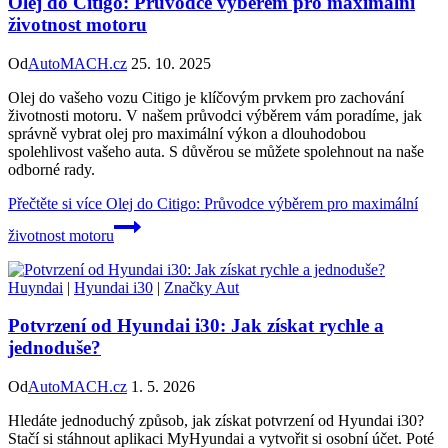
Olej do Citigo: Průvodce výběrem pro maximální
životnost motoru
Od
AutoMACH.cz
25. 10. 2025
Olej do vašeho vozu Citigo je klíčovým prvkem pro zachování
životnosti motoru. V našem průvodci výběrem vám poradíme, jak
správně vybrat olej pro maximální výkon a dlouhodobou
spolehlivost vašeho auta. S důvěrou se můžete spolehnout na naše
odborné rady.
Přečtěte si více
Olej do Citigo: Průvodce výběrem pro maximální
životnost motoru
Huyndai
|
Hyundai i30
|
Značky Aut
Potvrzení od Hyundai i30: Jak získat rychle a
jednoduše?
Od
AutoMACH.cz
1. 5. 2026
Hledáte jednoduchý způsob, jak získat potvrzení od Hyundai i30?
Stačí si stáhnout aplikaci MyHyundai a vytvořit si osobní účet. Poté