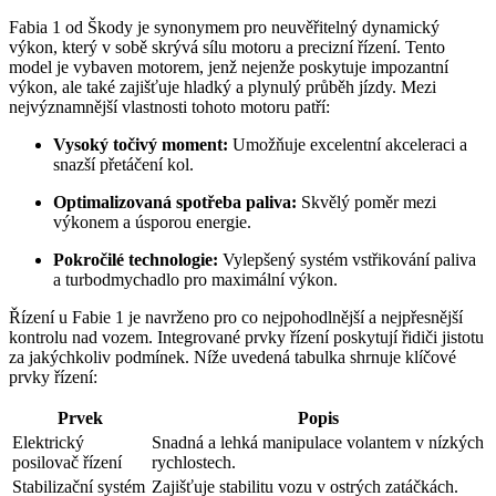
Fabia 1 od Škody je synonymem pro neuvěřitelný dynamický
výkon, který v sobě skrývá sílu motoru a precizní řízení. Tento
model je vybaven motorem, jenž nejenže poskytuje impozantní
výkon, ale také zajišťuje hladký a plynulý průběh jízdy. Mezi
nejvýznamnější vlastnosti tohoto motoru patří:
Vysoký točivý moment:
Umožňuje excelentní akceleraci a
snazší přetáčení kol.
Optimalizovaná spotřeba paliva:
Skvělý poměr mezi
výkonem a úsporou energie.
Pokročilé technologie:
Vylepšený systém vstřikování paliva
a turbodmychadlo pro maximální výkon.
Řízení u Fabie 1 je navrženo pro co nejpohodlnější a nejpřesnější
kontrolu nad vozem. Integrované prvky řízení poskytují řidiči jistotu
za jakýchkoliv podmínek. Níže uvedená tabulka shrnuje klíčové
prvky řízení:
Prvek
Popis
Elektrický
Snadná a lehká manipulace volantem v nízkých
posilovač řízení
rychlostech.
Stabilizační systém
Zajišťuje stabilitu vozu v ostrých zatáčkách.