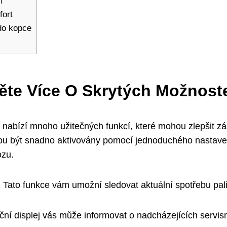
í
fort
 do kopce
stěte Více O Skrytých Možnos
2 nabízí mnoho užitečných funkcí, které mohou zlepšit zá
u být snadno aktivovány pomocí jednoduchého nastavení.
ozu.
:
Tato funkce vám umožní sledovat aktuální spotřebu paliva
ční displej vás může informovat o nadcházejících servi