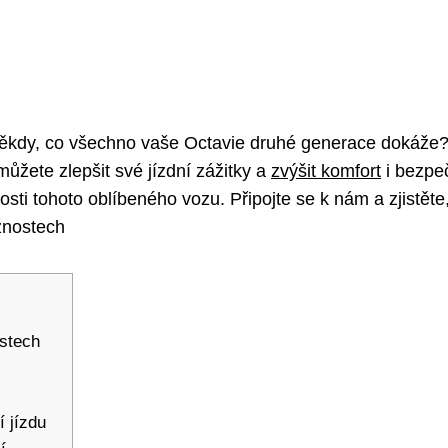
e někdy, co všechno vaše Octavie druhé generace dokáž
můžete zlepšit své jízdní zážitky a
zvýšit komfort
i bezpeč
ti tohoto oblíbeného vozu. Připojte se k nám a zjistěte,
ostech
 jízdu