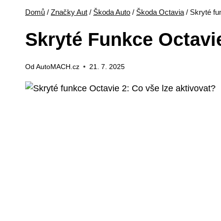
Domů
/
Značky Aut
/
Škoda Auto
/
Škoda Octavia
/
Skryté fu
Skryté Funkce Octavi
Od
AutoMACH.cz
21. 7. 2025