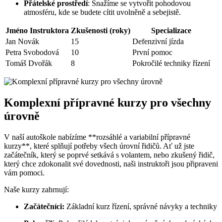
Přátelské prostředí
: Snažíme se vytvořit pohodovou
atmosféru, kde se budete cítit uvolněně a sebejistě.
Jméno Instruktora
Zkušenosti (roky)
Specializace
Jan Novák
15
Defenzivní jízda
Petra Svobodová
10
První pomoc
Tomáš Dvořák
8
Pokročilé techniky řízení
Komplexní přípravné kurzy pro všechny
úrovně
V naší autoškole nabízíme **rozsáhlé a variabilní přípravné
kurzy**, které splňují potřeby všech úrovní řidičů. Ať už jste
začátečník, který se poprvé setkává s volantem, nebo zkušený řidič,
který chce zdokonalit své dovednosti, naši instruktoři jsou připraveni
vám pomoci.
Naše kurzy zahrnují:
Začátečníci:
Základní kurz řízení, správné návyky a techniky