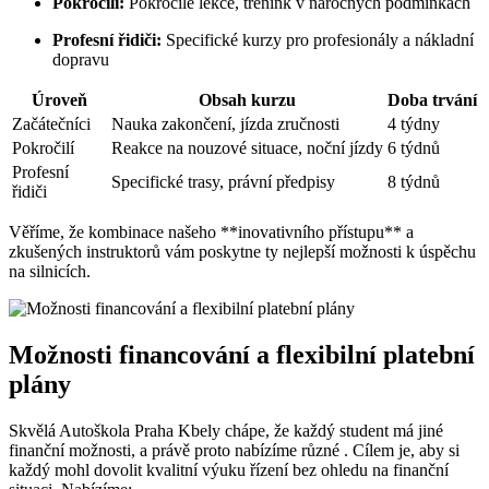
Pokročilí:
Pokročilé lekce, trénink v náročných podmínkách
Profesní řidiči:
Specifické kurzy pro profesionály a nákladní
dopravu
Úroveň
Obsah kurzu
Doba trvání
Začátečníci
Nauka zakončení, jízda zručnosti
4 týdny
Pokročilí
Reakce na nouzové situace, noční jízdy
6 týdnů
Profesní
Specifické trasy, právní předpisy
8 týdnů
řidiči
Věříme, že kombinace našeho **inovativního přístupu** a
zkušených instruktorů vám poskytne ty nejlepší možnosti k úspěchu
na silnicích.
Možnosti financování a flexibilní platební
plány
Skvělá Autoškola Praha Kbely chápe, že každý student má jiné
finanční možnosti, a právě proto nabízíme různé . Cílem je, aby si
každý mohl dovolit kvalitní výuku řízení bez ohledu na finanční