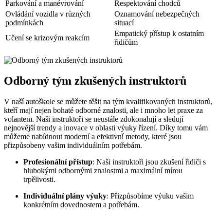
Parkování a manévrování
Respektování chodců
Ovládání vozidla v různých
Oznamování nebezpečných
podmínkách
situací
Empatický přístup k ostatním
Učení se krizovým reakcím
řidičům
Odborný tým zkušených instruktorů
V naší autoškole se můžete těšit na tým kvalifikovaných instruktorů,
kteří mají nejen bohaté odborné znalosti, ale i mnoho let praxe za
volantem. Naši instruktoři se neustále zdokonalují a sledují
nejnovější trendy a inovace v oblasti výuky řízení. Díky tomu vám
můžeme nabídnout moderní a efektivní metody, které jsou
přizpůsobeny vašim individuálním potřebám.
Profesionální přístup
: Naši instruktoři jsou zkušení řidiči s
hlubokými odbornými znalostmi a maximální mírou
trpělivosti.
Individuální plány výuky
: Přizpůsobíme výuku vašim
konkrétním dovednostem a potřebám.