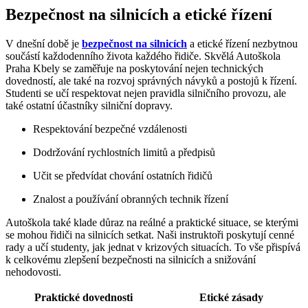
Bezpečnost na silnicích a etické řízení
V dnešní době je
bezpečnost na silnicích
a etické řízení nezbytnou
součástí každodenního života každého řidiče. Skvělá Autoškola
Praha Kbely se zaměřuje na poskytování nejen technických
dovedností, ale také na rozvoj správných návyků a postojů k řízení.
Studenti se učí respektovat nejen pravidla silničního provozu, ale
také ostatní účastníky silniční dopravy.
Respektování bezpečné vzdálenosti
Dodržování rychlostních limitů a předpisů
Učit se předvídat chování ostatních řidičů
Znalost a používání obranných technik řízení
Autoškola také klade důraz na reálné a praktické situace, se kterými
se mohou řidiči na silnicích setkat. Naši instruktoři poskytují cenné
rady a učí studenty, jak jednat v krizových situacích. To vše přispívá
k celkovému zlepšení bezpečnosti na silnicích a snižování
nehodovosti.
Praktické dovednosti
Etické zásady