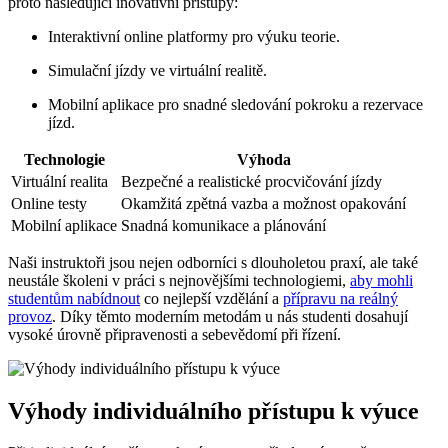
proto následující inovativní přístupy:
Interaktivní online platformy pro výuku teorie.
Simulační jízdy ve virtuální realitě.
Mobilní aplikace pro snadné sledování pokroku a rezervace
jízd.
Technologie
Výhoda
Virtuální realita
Bezpečné a realistické procvičování jízdy
Online testy
Okamžitá zpětná vazba a možnost opakování
Mobilní aplikace
Snadná komunikace a plánování
Naši instruktoři jsou nejen odborníci s dlouholetou praxí, ale také
neustále školeni v práci s nejnovějšími technologiemi,
aby mohli
studentům nabídnout
co nejlepší vzdělání a
přípravu na reálný
provoz
. Díky těmto moderním metodám u nás studenti dosahují
vysoké úrovně připravenosti a sebevědomí při řízení.
Výhody individuálního přístupu k výuce