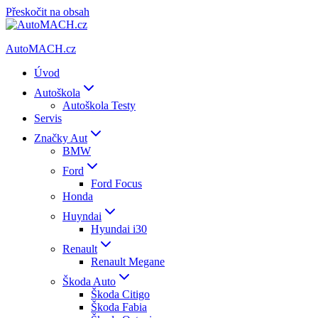
Přeskočit na obsah
AutoMACH.cz
Úvod
Autoškola
Autoškola Testy
Servis
Značky Aut
BMW
Ford
Ford Focus
Honda
Huyndai
Hyundai i30
Renault
Renault Megane
Škoda Auto
Škoda Citigo
Škoda Fabia