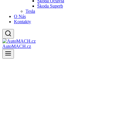
Škoda Octavia
Škoda Superb
Tesla
O Nás
Kontakty
AutoMACH.cz