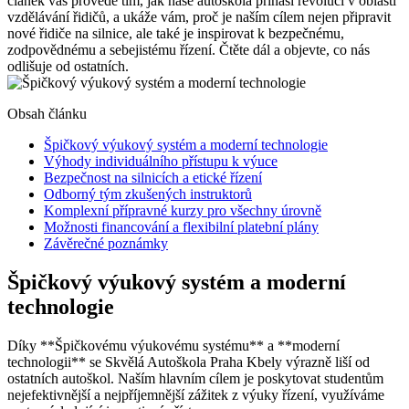
článek vás provede tím, jak naše autoškola přináší revoluci v oblasti
vzdělávání řidičů, a ukáže vám, proč je naším cílem nejen připravit
nové řidiče na silnice, ale také je inspirovat k bezpečnému,
zodpovědnému a sebejistému řízení. Čtěte dál a objevte, co nás
odlišuje od ostatních.
Obsah článku
Špičkový výukový systém a moderní technologie
Výhody individuálního přístupu k výuce
Bezpečnost na silnicích a etické řízení
Odborný tým zkušených instruktorů
Komplexní přípravné kurzy pro všechny úrovně
Možnosti financování a flexibilní platební plány
Závěrečné poznámky
Špičkový výukový systém a moderní
technologie
Díky **Špičkovému výukovému systému** a **moderní
technologii** se Skvělá Autoškola Praha Kbely výrazně liší od
ostatních autoškol. Naším hlavním cílem je poskytovat studentům
nejefektivnější a nejpříjemnější zážitek z výuky řízení, využíváme