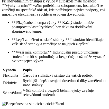
Při individuálním přístupu k výuce v autoškole máte možnost
**výuky na míru** vašim potřebám a schopnostem. Instruktoři se
zaměřují na specifické oblasti, kde potřebujete nejvíce podpory, což
umožňuje efektivnější a rychlejší osvojení dovedností.
**Přizpůsobení tempa výuky:** Každý student může
postupovat vlastní rychlostí, bez tlaku na dodržování
skupinového tempa.
**Lepší zaměření na slabé stránky:** Instruktor identifikuje
vaše slabé stránky a zaměřuje se na jejich zlepšení.
**Vyšší míra komfortu:** Individuální přístup umožňuje
studentům cítit se pohodlněji a bezpečněji, což může výrazně
ovlivnit jejich výkon.
Výhoda
Popis
Flexibilita
Časový a stylistický přístup dle vašich potřeb.
Rychlejší a lepší osvojení dovedností díky zaměření na
Efektivita
slabé stránky.
Větší komfort a bezpečí během výuky zvyšuje
Sebevědomí
sebevědomí studentů.