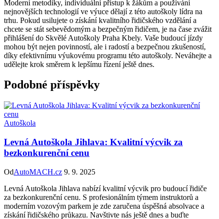
Moderní metodiky, individuální přístup k žákům a používání
nejnovějších technologií ve výuce dělají z této autoškoly lídra na
trhu. Pokud usilujete o získání kvalitního řidičského vzdělání a
chcete se stát sebevědomým a bezpečným řidičem, je na čase zvážit
přihlášení do Skvělé Autoškoly Praha Kbely. Vaše budoucí jízdy
mohou být nejen povinností, ale i radostí a bezpečnou zkušeností,
díky efektivnímu výukovému programu této autoškoly. Neváhejte a
udělejte krok směrem k lepšímu řízení ještě dnes.
Podobné příspěvky
Autoškola
Levná Autoškola Jihlava: Kvalitní výcvik za
bezkonkurenční cenu
Od
AutoMACH.cz
9. 9. 2025
Levná Autoškola Jihlava nabízí kvalitní výcvik pro budoucí řidiče
za bezkonkurenční cenu. S profesionálním týmem instruktorů a
moderním vozovým parkem je zde zaručena úspěšná absolvace a
získání řidičského průkazu. Navštivte nás ještě dnes a buďte