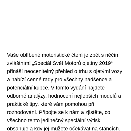
Vaše oblíbené‌ motoristické čtení je​ zpět ⁣s něčím
zvláštním!⁣ „Speciál Svět Motorů ojetiny 2019“
přináší neocenitelný přehled‍ o trhu ​s ojetými vozy ​
a nabízí cenné rady pro všechny nadšence a
potenciální kupce. ⁢V tomto vydání najdete‌
odborné analýzy, hodnocení nejlepších modelů⁢ a
praktické⁤ tipy,⁣ které ‍vám ‌pomohou při
rozhodování. ‍Připojte se k⁣ nám a zjistěte, co
‍všechno tento jedinečný‍ speciální výtisk
obsahuje a kdy jej můžete očekávat na stáncích.