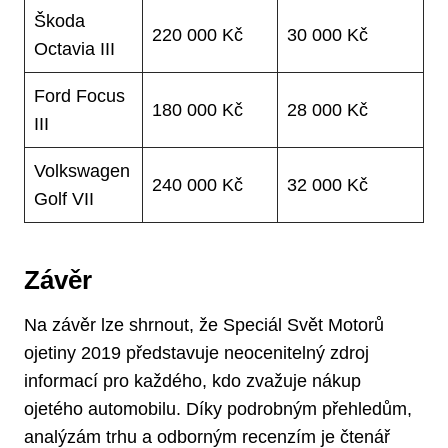
Škoda ​
220 000 Kč
30 000 Kč
Octavia III
Ford Focus
180 000 Kč
28 000 Kč
III
Volkswagen
240 000 Kč
32 000 Kč
Golf VII
Závěr
Na závěr⁤ lze shrnout, že Speciál Svět ⁤Motorů
ojetiny ⁢2019 představuje neocenitelný⁢ zdroj
informací pro každého, ⁣kdo ‍zvažuje⁢ nákup
ojetého automobilu.‍ Díky ​podrobným přehledům,
analýzám trhu a odborným recenzím je čtenář