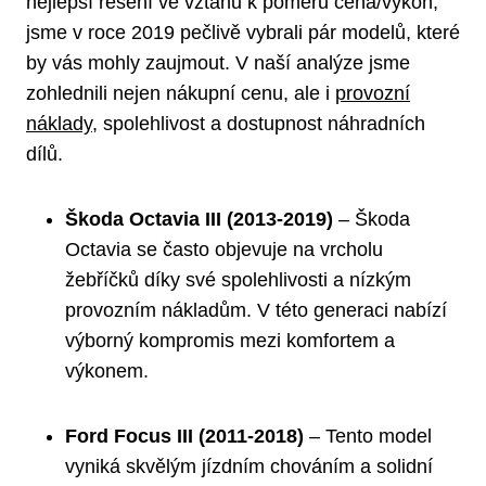
nejlepší řešení ve vztahu k poměru cena/výkon,
jsme v roce ⁣2019​ pečlivě vybrali pár modelů, ‌které
by vás mohly ‌zaujmout.⁤ V naší analýze jsme⁤
zohlednili nejen nákupní cenu, ale i ⁣
provozní
náklady
, spolehlivost a dostupnost náhradních⁣
dílů.
Škoda Octavia III ‌(2013-2019)
– Škoda
Octavia se​ často objevuje na vrcholu⁤
žebříčků díky své spolehlivosti a nízkým⁢
provozním nákladům. V této generaci nabízí
výborný kompromis mezi‌ komfortem a⁢
výkonem.
Ford Focus III ⁣(2011-2018)
– Tento model
vyniká skvělým jízdním‍ chováním ⁤a solidní