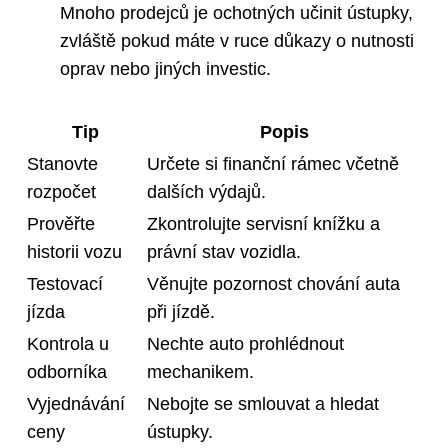
Mnoho⁤ prodejců⁤ je ochotných učinit ústupky,
zvláště pokud máte v​ ruce důkazy​ o​ nutnosti
oprav nebo ⁢jiných investic.
Tip
Popis
Stanovte‌
Určete⁢ si finanční ​rámec včetně
rozpočet
dalších výdajů.
Prověřte
Zkontrolujte servisní knížku ⁤a
⁣historii‌ vozu
právní stav vozidla.
Testovací
Věnujte pozornost chování auta
⁢jízda
při jízdě.
Kontrola u
Nechte​ auto prohlédnout⁢
odborníka
mechanikem.
Vyjednávání
Nebojte ⁤se smlouvat ⁤a hledat​
ceny
ústupky.