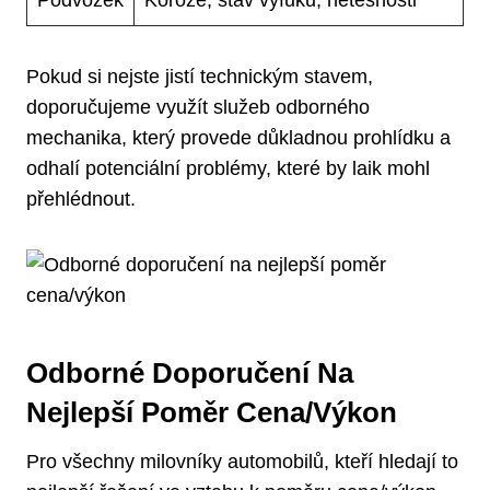
Podvozek
Koroze, stav‌ výfuku,⁢ netěsnosti
Pokud si‍ nejste jistí technickým stavem,
doporučujeme využít služeb odborného
mechanika, který provede ​důkladnou prohlídku a
odhalí potenciální ⁣problémy, které by laik mohl⁢
přehlédnout.
Odborné Doporučení Na
⁣nejlepší Poměr Cena/výkon
Pro ‌všechny‌ milovníky​ automobilů,⁢ kteří ⁢hledají ‌to