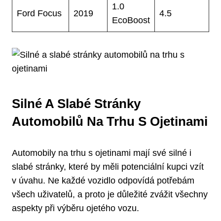
1.0
Ford Focus
2019
4.5
EcoBoost
Silné A Slabé ​stránky
Automobilů Na Trhu S⁢ Ojetinami
Automobily na ⁢trhu s ojetinami mají své ‍silné i⁤
slabé stránky, které⁣ by měli potenciální kupci vzít
v úvahu. Ne každé vozidlo odpovídá potřebám
všech uživatelů, a‍ proto je důležité zvážit všechny
aspekty ⁢při ‌výběru ojetého⁢ vozu.