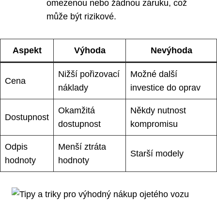
omezenou nebo žádnou záruku, což
může být rizikové.
Aspekt
Výhoda
Nevýhoda
Nižší⁢ pořizovací⁤
Možné ​další
Cena
náklady
investice do oprav
Okamžitá
Někdy nutnost
Dostupnost
dostupnost
kompromisu
Odpis
Menší‍ ztráta
Starší ‍modely
hodnoty
hodnoty