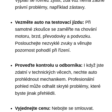
Vyplatí se ​rovněž zjistit, zda vůz⁣ nemá žádné⁣
právní problémy, ‌například zástavy.
Vezměte auto na⁤ testovací jízdu:
⁣Při⁤
samotné zkoušce se zaměřte na ‍chování
motoru, brzd, ⁤převodovky‍ a ⁣podvozku.
Poslouchejte nezvyklé​ zvuky a věnujte
pozornost pohodlí při ⁣řízení.
Proveďte kontrolu u odborníka:
I když jste
zdatní ‌v‌ technických‌ věcech, nechte auto⁤
prohlédnout mechanikem.‍ Profesionální
pohled může odhalit‌ skryté problémy, které
‍byste jinak přehlédli.
Vyjednejte cenu:
Nebojte se ⁤smlouvat.