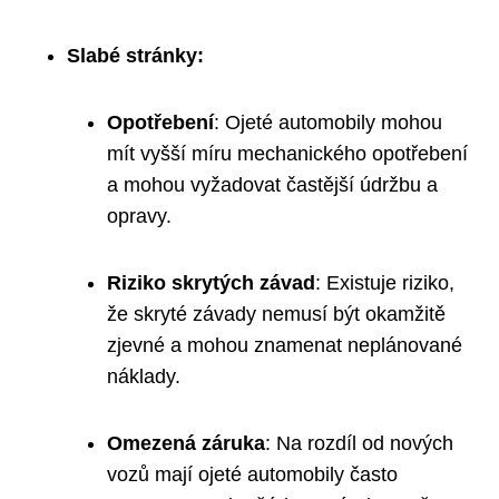
Slabé stránky:
Opotřebení
: Ojeté automobily mohou
mít vyšší míru ⁤mechanického ‌opotřebení
a mohou‍ vyžadovat častější ​údržbu a
opravy.
Riziko ⁢skrytých závad
: Existuje riziko,⁤
že skryté závady nemusí být okamžitě
⁢zjevné a mohou znamenat⁣ neplánované
náklady.
Omezená záruka
: Na rozdíl‍ od nových⁤
vozů mají ojeté automobily často