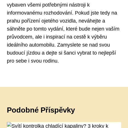
vybaven všemi potřebnými ⁢nástroji ⁤k
informovanému ⁢rozhodování. ⁢Pokud jste tedy ‌na
prahu pořízení ⁤ojetého vozidla, neváhejte a
sáhněte po ​tomto vydání, ⁣které bude nejen vaším
průvodcem, ⁤ale‌ i inspirací na cestě k výběru
ideálního‍ automobilu. Zamyslete⁤ se nad svou
⁣budoucí ⁤jízdou a dejte si​ šanci vybrat​ to nejlepší
pro ⁤sebe i ‍svou rodinu.
Podobné Příspěvky