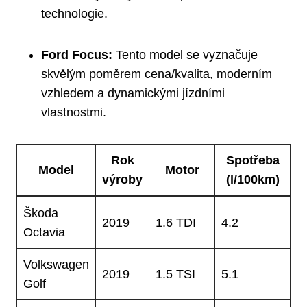
technologie.
Ford Focus:
⁢Tento model ⁣se⁤ vyznačuje
‍skvělým‌ poměrem cena/kvalita, moderním
vzhledem a dynamickými jízdními
vlastnostmi.
Rok
Spotřeba
Model
Motor
výroby
⁤(l/100km)
Škoda
2019
1.6 ⁢TDI
4.2
Octavia
Volkswagen
2019
1.5 TSI
5.1
​Golf