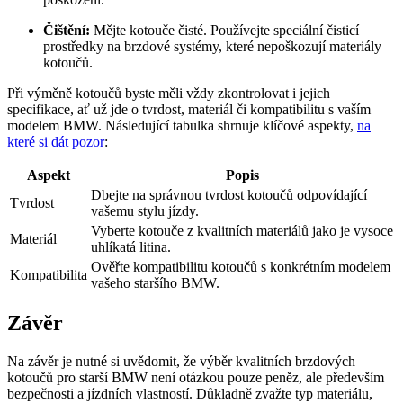
Čištění:
Mějte kotouče čisté. Používejte speciální čisticí
prostředky na brzdové systémy, které nepoškozují materiály
kotoučů.
Při výměně kotoučů byste měli vždy zkontrolovat i jejich
specifikace, ať už jde o tvrdost, materiál či kompatibilitu s vaším
modelem BMW. Následující tabulka shrnuje klíčové aspekty,
na
které si dát pozor
:
Aspekt
Popis
Dbejte na správnou tvrdost kotoučů odpovídající
Tvrdost
vašemu stylu jízdy.
Vyberte kotouče z kvalitních materiálů jako je vysoce
Materiál
uhlíkatá litina.
Ověřte kompatibilitu kotoučů s konkrétním modelem
Kompatibilita
vašeho staršího BMW.
Závěr
Na závěr je nutné si uvědomit, že výběr kvalitních brzdových
kotoučů pro starší BMW není otázkou pouze peněz, ale především
bezpečnosti a jízdních vlastností. Důkladně zvažte typ materiálu,