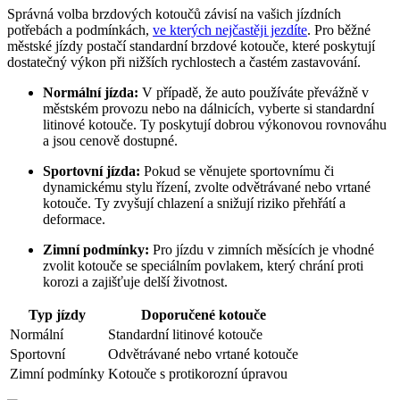
Správná volba brzdových kotoučů závisí na vašich jízdních
potřebách a podmínkách,
ve kterých nejčastěji jezdíte
. Pro běžné
městské jízdy postačí standardní brzdové kotouče, které poskytují
dostatečný výkon při nižších rychlostech a častém zastavování.
Normální jízda:
V případě, že auto používáte převážně v
městském provozu nebo na dálnicích, vyberte si standardní
litinové kotouče. Ty poskytují dobrou výkonovou rovnováhu
a jsou cenově dostupné.
Sportovní jízda:
Pokud se věnujete sportovnímu či
dynamickému stylu řízení, zvolte odvětrávané nebo vrtané
kotouče. Ty zvyšují chlazení a snižují riziko přehřátí a
deformace.
Zimní podmínky:
Pro jízdu v zimních měsících je vhodné
zvolit kotouče se speciálním povlakem, který chrání proti
korozi a zajišťuje delší životnost.
Typ jízdy
Doporučené kotouče
Normální
Standardní litinové kotouče
Sportovní
Odvětrávané nebo vrtané kotouče
Zimní podmínky
Kotouče s protikorozní úpravou