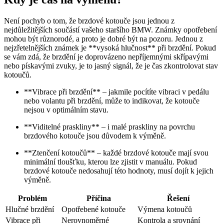
Není pochyb o tom, že brzdové kotouče jsou jednou z
nejdůležitějších součástí vašeho staršího BMW. Známky opotřebení
mohou být různorodé, a proto je dobré být na pozoru. Jednou z
nejzřetelnějších známek je **vysoká hlučnost** při brzdění. Pokud
se vám zdá, že brzdění je doprovázeno nepříjemnými skřípavými
nebo pískavými zvuky, je to jasný signál, že je čas zkontrolovat stav
kotoučů.
**Vibrace při brzdění** – jakmile pocítíte vibraci v pedálu
nebo volantu při brzdění, může to indikovat, že kotouče
nejsou v optimálním stavu.
**Viditelné praskliny** – i malé praskliny na povrchu
brzdového kotouče jsou důvodem k výměně.
**Ztenčení kotoučů** – každé brzdové kotouče mají svou
minimální tloušťku, kterou lze zjistit v manuálu. Pokud
brzdové kotouče nedosahují této hodnoty, musí dojít k jejich
výměně.
Problém
Příčina
Řešení
Hlučné brzdění
Opotřebené kotouče
Výmena kotoučů
Vibrace při
Nerovnoměrné
Kontrola a srovnání