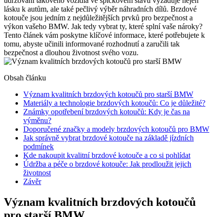
udržování takového vozidla ve špičkovém stavu vyžaduje nejen
lásku k autům, ale také pečlivý výběr náhradních dílů. Brzdové
kotouče jsou jedním z nejdůležitějších prvků pro bezpečnost a
výkon vašeho BMW. Jak tedy vybrat ty, které splní vaše nároky?
Tento článek vám poskytne klíčové informace, které potřebujete k
tomu, abyste učinili informované rozhodnutí a zaručili tak
bezpečnost a dlouhou životnost svého vozu.
Obsah článku
Význam kvalitních brzdových kotoučů pro starší BMW
Materiály a technologie brzdových kotoučů: Co je důležité?
Známky opotřebení brzdových kotoučů: Kdy je čas na
výměnu?
Doporučené značky a modely brzdových kotoučů pro BMW
Jak správně vybrat brzdové kotouče na základě jízdních
podmínek
Kde nakoupit kvalitní brzdové kotouče a co si pohlídat
Údržba a péče o brzdové kotouče: Jak prodloužit jejich
životnost
Závěr
Význam kvalitních brzdových kotoučů
pro starší BMW