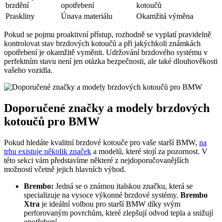
brzdění
opotřebení
kotoučů
Praskliny
Únava materiálu
Okamžitá výměna
Pokud se pojmu proaktivní přístup, rozhodně se vyplatí pravidelně
kontrolovat stav brzdových kotoučů a při jakýchkoli známkách
opotřebení je okamžitě vyměnit. Udržování brzdového systému v
perfektním stavu není jen otázka bezpečnosti, ale také dlouhověkosti
vašeho vozidla.
Doporučené značky a modely brzdových
kotoučů pro BMW
Pokud hledáte kvalitní brzdové kotouče pro vaše starší BMW,
na
trhu existuje několik značek
a modelů, které stojí za pozornost. V
této sekci vám představíme některé z nejdoporučovanějších
možností včetně jejich hlavních výhod.
Brembo:
Jedná se o známou italskou značku, která se
specializuje na vysoce výkonné brzdové systémy.
Brembo
Xtra
je ideální volbou pro starší BMW díky svým
perforovaným povrchům, které zlepšují odvod tepla a snižují
opotřebení.