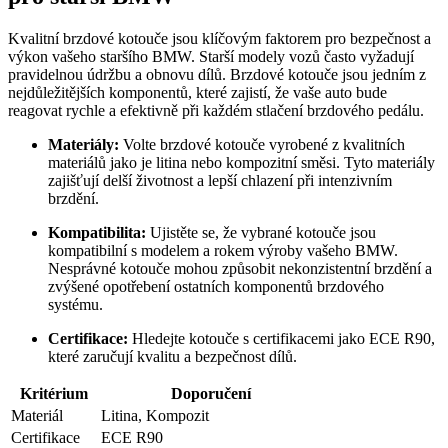
Kvalitní brzdové kotouče jsou klíčovým faktorem pro bezpečnost a
výkon vašeho staršího BMW. Starší modely vozů často vyžadují
pravidelnou údržbu a obnovu dílů. Brzdové kotouče jsou jedním z
nejdůležitějších komponentů, které zajistí, že vaše auto bude
reagovat rychle a efektivně při každém stlačení brzdového pedálu.
Materiály:
Volte brzdové kotouče vyrobené z kvalitních
materiálů jako je litina nebo kompozitní směsi. Tyto materiály
zajišťují delší životnost a lepší chlazení při intenzivním
brzdění.
Kompatibilita:
Ujistěte se, že vybrané kotouče jsou
kompatibilní s modelem a rokem výroby vašeho BMW.
Nesprávné kotouče mohou způsobit nekonzistentní brzdění a
zvýšené opotřebení ostatních komponentů brzdového
systému.
Certifikace:
Hledejte kotouče s certifikacemi jako ECE R90,
které zaručují kvalitu a bezpečnost dílů.
Kritérium
Doporučení
Materiál
Litina, Kompozit
Certifikace
ECE R90