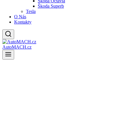
Škoda Octavia
Škoda Superb
Tesla
O Nás
Kontakty
AutoMACH.cz