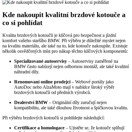
Kde nakoupit kvalitní brzdové kotouče a
co si pohlídat
Kvalita brzdových kotoučů je klíčová pro bezpečnost a jízdní
komfort vašeho staršího BMW. Při výběru je důležité myslet nejen
na kvalitu materiálu, ale také na to, kde kotouče nakoupíte. Existuje
několik osvědčených míst pro nákup těchto klíčových komponentů:
Specializované autoservisy
– Autoservisy zaměřené na
BMW často nabízejí nejen odbornou montáž, ale také kvalitní
náhradní díly.
Renomovaní online prodejci
– Webové portály jako
AutoDoc nebo AlzaMoto mají v nabídce široký výběr
brzdových kotoučů od předních výrobců.
Dealerství BMW
– Originální díly zaručují nejen
kompatibilitu, ale také dlouhou životnost a špičkovou kvalitu.
Při výběru brzdových kotoučů si pohlídejte následující:
Certifikace a homologace
– Ujistěte se, že kotouče splňují