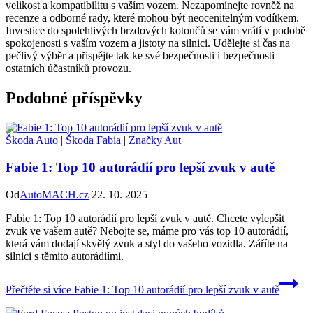
velikost a kompatibilitu s vaším vozem. Nezapomínejte rovněž na
recenze a odborné rady, které mohou být neocenitelným vodítkem.
Investice do spolehlivých brzdových kotoučů se vám vrátí v podobě
spokojenosti s vaším vozem a jistoty na silnici. Udělejte si čas na
pečlivý výběr a přispějte tak ke své bezpečnosti i bezpečnosti
ostatních účastníků provozu.
Podobné příspěvky
Škoda Auto
|
Škoda Fabia
|
Značky Aut
Fabie 1: Top 10 autorádií pro lepší zvuk v autě
Od
AutoMACH.cz
22. 10. 2025
Fabie 1: Top 10 autorádií pro lepší zvuk v autě. Chcete vylepšit
zvuk ve vašem autě? Nebojte se, máme pro vás top 10 autorádií,
která vám dodají skvělý zvuk a styl do vašeho vozidla. Záříte na
silnici s těmito autorádiími.
Přečtěte si více
Fabie 1: Top 10 autorádií pro lepší zvuk v autě