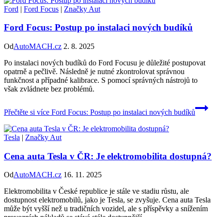
Ford
|
Ford Focus
|
Značky Aut
Ford Focus: Postup po instalaci nových budíků
Od
AutoMACH.cz
2. 8. 2025
Po instalaci nových budíků do Ford Focusu je důležité postupovat
opatrně a pečlivě. Následně je nutné zkontrolovat správnou
funkčnost a případné kalibrace. S pomocí správných nástrojů to
však zvládnete bez problémů.
Přečtěte si více
Ford Focus: Postup po instalaci nových budíků
Tesla
|
Značky Aut
Cena auta Tesla v ČR: Je elektromobilita dostupná?
Od
AutoMACH.cz
16. 11. 2025
Elektromobilita v České republice je stále ve stadiu růstu, ale
dostupnost elektromobilů, jako je Tesla, se zvyšuje. Cena auta Tesla
může být vyšší než u tradičních vozidel, ale s příspěvky a snížením