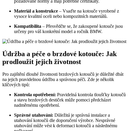
požadované normy a mají potřebné certifikáty.
Materiál a konstrukce
– Vsaďte na kotouče vyrobené z
vysoce kvalitní oceli nebo kompozitních materiálů.
Kompatibilita
– Přesvědčte se, že zakoupené kotouče jsou
určeny pro váš konkrétní model a ročník BMW.
Údržba a péče o brzdové kotouče: Jak
prodloužit jejich životnost
Pro zajištění dlouhé životnosti brzdových kotoučů je důležité dbát
na jejich pravidelnou údržbu a správnou péči. Zde je několik
klíčových tipů:
Kontrola opotřebení:
Pravidelná kontrola tloušťky kotoučů
a stavu brzdových destiček může pomoci předcházet
nadměrnému opotřebení.
Správné utahování:
Důležitá je správná instalace a
utahování kotoučů dle doporučení výrobce. Nesprávné
utahování může vést k deformaci kotoučů a následnému
poškození.