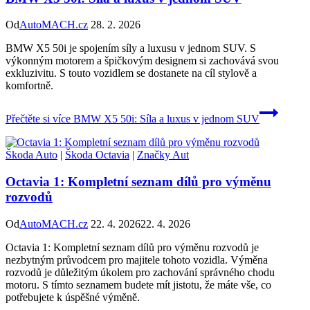
Od
AutoMACH.cz
28. 2. 2026
BMW X5 50i je spojením síly a luxusu v jednom SUV. S
výkonným motorem a špičkovým designem si zachovává svou
exkluzivitu. S touto vozidlem se dostanete na cíl stylově a
komfortně.
Přečtěte si více
BMW X5 50i: Síla a luxus v jednom SUV
Škoda Auto
|
Škoda Octavia
|
Značky Aut
Octavia 1: Kompletní seznam dílů pro výměnu
rozvodů
Od
AutoMACH.cz
22. 4. 2026
22. 4. 2026
Octavia 1: Kompletní seznam dílů pro výměnu rozvodů je
nezbytným průvodcem pro majitele tohoto vozidla. Výměna
rozvodů je důležitým úkolem pro zachování správného chodu
motoru. S tímto seznamem budete mít jistotu, že máte vše, co
potřebujete k úspěšné výměně.