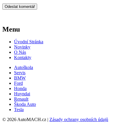
Menu
Úvodní Stránka
Novinky
O Nás
Kontakty
Autoškola
Servis
BMW
Ford
Honda
Huyndai
Renault
Škoda Auto
Tesla
© 2026 AutoMACH.cz |
Zásady ochrany osobních údajů