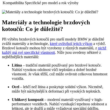
Kompatibilita
Specifické pro model a rok výroby
Materiály a technologie brzdových
kotoučů: Co je důležité?
Při výběru brzdových kotoučů pro starší modely BMW je důležité
zvážit materiály a technologie,
které ovlivňují jejich výkon
a výdrž.
Brzdové kotouče mohou být vyrobeny z různých materiálů, z
nichž
každý má své specifické vlastnosti
. Níže jsou uvedeny některé z
nejběžnějších materiálů:
Litina
– tradiční materiál používaný pro brzdové kotouče.
Nabízí vysokou odolnost vůči teplotám a dobré brzdné
vlastnosti. Je však těžší, což může ovlivnit celkovou hmotnost
vozidla.
Ocel
– lehčí než litina a poskytuje solidní výkon. Nicméně,
může být náchylnější k deformaci při vysokých teplotách.
Uhlíkový kompozit
– moderní materiál využívaný v high-
performance vozidlech. Nabízí vynikající tepelnou odolnost a
lehkost, ale je dražší a může vyžadovat speciální údržbu.