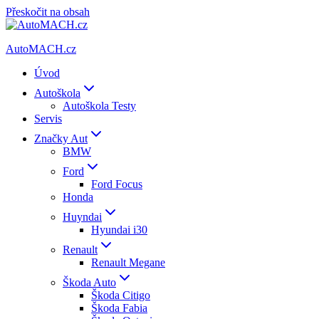
Přeskočit na obsah
AutoMACH.cz
Úvod
Autoškola
Autoškola Testy
Servis
Značky Aut
BMW
Ford
Ford Focus
Honda
Huyndai
Hyundai i30
Renault
Renault Megane
Škoda Auto
Škoda Citigo
Škoda Fabia