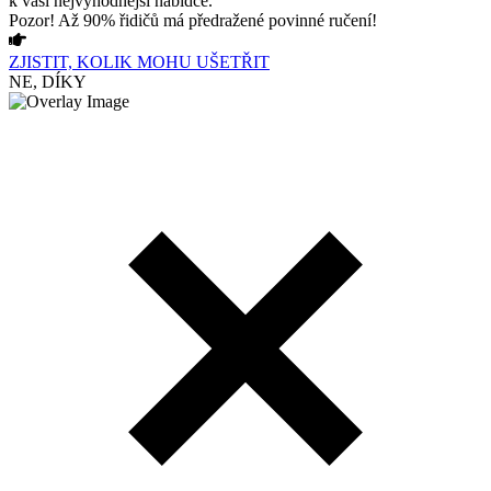
k vaší nejvýhodnější nabídce.
Pozor! Až 90% řidičů má předražené povinné ručení!
ZJISTIT, KOLIK MOHU UŠETŘIT
NE, DÍKY