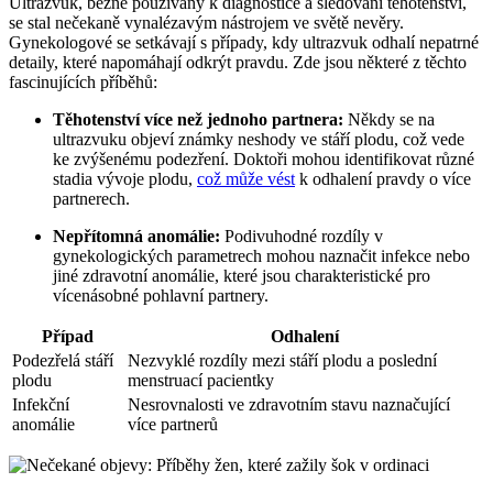
Ultrazvuk, běžně používaný k diagnostice a sledování těhotenství,
se stal nečekaně vynalézavým nástrojem ve světě nevěry.
Gynekologové se setkávají s případy, kdy ultrazvuk odhalí nepatrné
detaily, které napomáhají odkrýt pravdu. Zde jsou některé z těchto
fascinujících příběhů:
Těhotenství více než jednoho partnera:
Někdy se na
ultrazvuku objeví známky neshody ve stáří plodu, což vede
ke zvýšenému podezření. Doktoři mohou identifikovat různé
stadia vývoje plodu,
což může vést
k odhalení pravdy o více
partnerech.
Nepřítomná anomálie:
Podivuhodné rozdíly v
gynekologických parametrech mohou naznačit infekce nebo
jiné zdravotní anomálie, které jsou charakteristické pro
vícenásobné pohlavní partnery.
Případ
Odhalení
Podezřelá stáří
Nezvyklé rozdíly mezi stáří plodu a poslední
plodu
menstruací pacientky
Infekční
Nesrovnalosti ve zdravotním stavu naznačující
anomálie
více partnerů