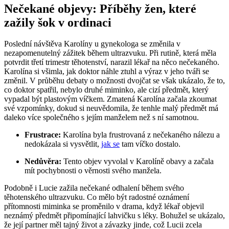
Nečekané objevy: Příběhy žen, které
zažily šok v ordinaci
Poslední návštěva Karolíny u gynekologa se změnila v
nezapomenutelný zážitek během ultrazvuku. Při rutině, která měla
potvrdit třetí trimestr těhotenství, narazil lékař na něco nečekaného.
Karolína si všimla, jak doktor náhle ztuhl a výraz v jeho tváři se
změnil. V průběhu debaty o možnosti dvojčat se však ukázalo, že to,
co doktor spatřil, nebylo druhé miminko, ale cizí předmět, který
vypadal být plastovým víčkem. Zmatená Karolína začala zkoumat
své vzpomínky, dokud si neuvědomila, že tenhle malý předmět má
daleko více společného s jejím manželem než s ní samotnou.
Frustrace:
Karolína byla frustrovaná z nečekaného nálezu a
nedokázala si vysvětlit,
jak se
tam víčko dostalo.
Nedůvěra:
Tento objev vyvolal v Karolíně obavy a začala
mít pochybnosti o věrnosti svého manžela.
Podobně i Lucie zažila nečekané odhalení během svého
těhotenského ultrazvuku. Co mělo být radostné oznámení
přítomnosti miminka se proměnilo v drama, když lékař objevil
neznámý předmět připomínající lahvičku s léky. Bohužel se ukázalo,
že její partner měl tajný život a závazky jinde, což Lucii zcela