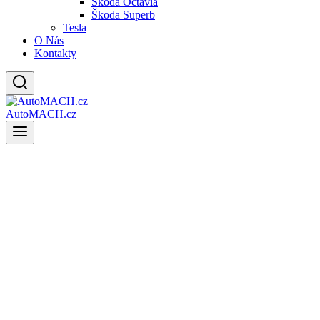
Škoda Octavia
Škoda Superb
Tesla
O Nás
Kontakty
AutoMACH.cz