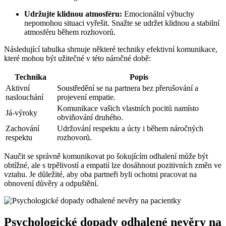
Udržujte klidnou atmosféru:
Emocionální výbuchy
nepomohou situaci vyřešit. Snažte se udržet klidnou a stabilní
atmosféru během rozhovorů.
Následující tabulka shrnuje některé techniky efektivní komunikace,
které mohou být užitečné v této náročné době:
Technika
Popis
Aktivní
Soustředění se na partnera bez přerušování a
naslouchání
projevení empatie.
Komunikace vašich vlastních pocitů namísto
Já-výroky
obviňování druhého.
Zachování
Udržování respektu a úcty i během náročných
respektu
rozhovorů.
Naučit se správně komunikovat po šokujícím odhalení může být
obtížné, ale s trpělivostí a empatií lze dosáhnout pozitivních změn ve
vztahu. Je důležité, aby oba partneři byli ochotni pracovat na
obnovení důvěry a odpuštění.
Psychologické dopady odhalené nevěry na