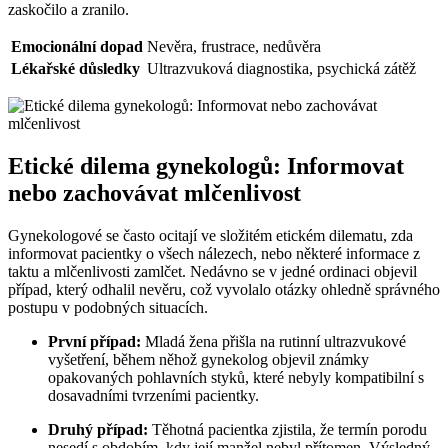
zaskočilo a zranilo.
Emocionální dopad
Nevěra, frustrace, nedůvěra
Lékařské důsledky
Ultrazvuková diagnostika, psychická zátěž
Etické dilema gynekologů: Informovat
nebo zachovávat mlčenlivost
Gynekologové se často ocitají ve složitém etickém dilematu, zda
informovat pacientky o všech nálezech, nebo některé informace z
taktu a mlčenlivosti zamlčet. Nedávno se v jedné ordinaci objevil
případ, který odhalil nevěru, což vyvolalo otázky ohledně správného
postupu v podobných situacích.
První případ:
Mladá žena přišla na rutinní ultrazvukové
vyšetření, během něhož gynekolog objevil známky
opakovaných pohlavních styků, které nebyly kompatibilní s
dosavadními tvrzeními pacientky.
Druhý případ:
Těhotná pacientka zjistila, že termín porodu
nesedí s obdobím, kdy její manžel nebyl přítomen. Výsledný