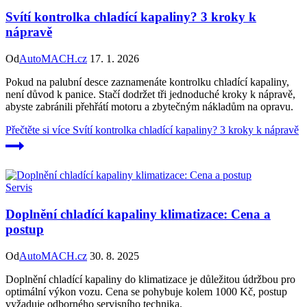
Svítí kontrolka chladící kapaliny? 3 kroky k
nápravě
Od
AutoMACH.cz
17. 1. 2026
Pokud na palubní desce zaznamenáte kontrolku chladící kapaliny,
není důvod k panice. Stačí dodržet tři jednoduché kroky k nápravě,
abyste zabránili přehřátí motoru a zbytečným nákladům na opravu.
Přečtěte si více
Svítí kontrolka chladící kapaliny? 3 kroky k nápravě
Servis
Doplnění chladící kapaliny klimatizace: Cena a
postup
Od
AutoMACH.cz
30. 8. 2025
Doplnění chladící kapaliny do klimatizace je důležitou údržbou pro
optimální výkon vozu. Cena se pohybuje kolem 1000 Kč, postup
vyžaduje odborného servisního technika.