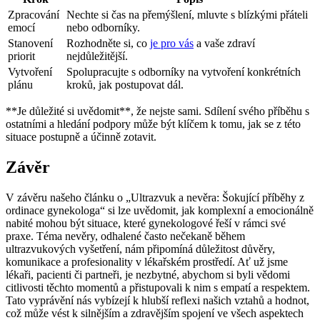
Zpracování
Nechte si čas na přemýšlení, mluvte s blízkými přáteli
emocí
nebo odborníky.
Stanovení
Rozhodněte si, co
je pro vás
a vaše zdraví
priorit
nejdůležitější.
Vytvoření
Spolupracujte s odborníky na vytvoření konkrétních
plánu
kroků, jak postupovat dál.
**Je důležité si uvědomit**, že nejste sami. Sdílení svého příběhu s
ostatními a hledání podpory může být klíčem k tomu, jak se z této
situace postupně a účinně zotavit.
Závěr
V závěru našeho článku o „Ultrazvuk a nevěra: Šokující příběhy z
ordinace gynekologa“ si lze uvědomit, jak komplexní a emocionálně
nabité mohou být situace, které gynekologové řeší v rámci své
praxe. Téma nevěry, odhalené často nečekaně během
ultrazvukových vyšetření, nám připomíná důležitost důvěry,
komunikace a profesionality v lékařském prostředí. Ať už jsme
lékaři, pacienti či partneři, je nezbytné, abychom si byli vědomi
citlivosti těchto momentů a přistupovali k nim s empatí a respektem.
Tato vyprávění nás vybízejí k hlubší reflexi našich vztahů a hodnot,
což může vést k silnějším a zdravějším spojení ve všech aspektech