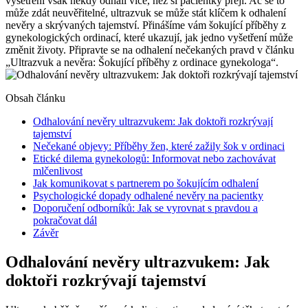
vyšetření však někdy odhalí více, než si pacientky přejí. Ač se to
může zdát neuvěřitelné, ultrazvuk se může stát klíčem k odhalení
nevěry a skrývaných tajemství. Přinášíme vám šokující příběhy z
gynekologických ordinací, které ukazují, jak jedno vyšetření může
změnit životy. Připravte se na odhalení nečekaných pravd v článku
„Ultrazvuk a nevěra: Šokující příběhy z ordinace gynekologa“.
Obsah článku
Odhalování nevěry ultrazvukem: Jak doktoři rozkrývají
tajemství
Nečekané objevy: Příběhy žen, které zažily šok v ordinaci
Etické dilema gynekologů: Informovat nebo zachovávat
mlčenlivost
Jak komunikovat s partnerem po šokujícím odhalení
Psychologické dopady odhalené nevěry na pacientky
Doporučení odborníků: Jak se vyrovnat s pravdou a
pokračovat dál
Závěr
Odhalování nevěry ultrazvukem: Jak
doktoři rozkrývají tajemství