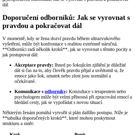
Doporučení odborníků: Jak se vyrovnat s
pravdou a pokračovat dál
V momentě, kdy se žena dozví pravdu během ultrazvukového
vyšetření, může být konfrontace s realitou extrémně náročná.
**Odborníci radí několik kroků**, jak se vyrovnat s těmito pocity a
jak postupovat dál:
Akceptace pravdy:
Ihned po šokujícím zjištění je důležité
dát si čas na to, aby člověk pravdu přijal a uvědomil si, že
emoce jako šok, smutek nebo zlost jsou normální a
očekávané.
Komunikace s
odborníky
:
Konzultace s terapeutem nebo
psychologem může být velmi přínosná při zpracování emocí a
hledání cesty, jak se vypořádat s novou situací.
Některým ženám pomáhá vytvořit si plán dalšího postupu. Níže je
**tabulka doporučených kroků**, které mohou poskytnout
strukturu a směr:
Krok
Popis