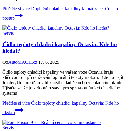
Přečtěte si více
Doplnění chladící kapaliny klimatizace: Cena a
postup
Servis
Čidlo teploty chladící kapaliny Octavia: Kde ho
hledat?
Od
AutoMACH.cz
17. 6. 2025
Čidlo teploty chladící kapaliny ve vašem voze Octavia hraje
klíčovou roli při udržování optimální teploty motoru. Kde ho najít?
Je obvykle umístěno v blízkosti chladiče nebo v chladicím okruhu.
Ujistěte se, že je v dobrém stavu pro správnou funkci chladicího
systému.
Přečtěte si více
Čidlo teploty chladící kapaliny Octavia: Kde ho
hledat?
Servis