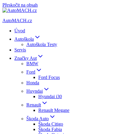
Přeskočit na obsah
AutoMACH.cz
Úvod
Autoškola
Autoškola Testy
Servis
Značky Aut
BMW
Ford
Ford Focus
Honda
Huyndai
Hyundai i30
Renault
Renault Megane
Škoda Auto
Škoda Citigo
Škoda Fabia