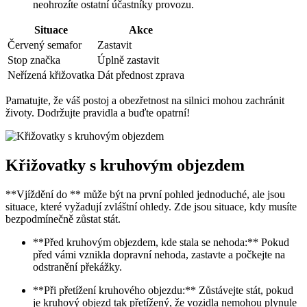
neohrozíte ostatní účastníky provozu.
Situace
Akce
Červený semafor
Zastavit
Stop značka
Úplně zastavit
Neřízená křižovatka
Dát přednost zprava
Pamatujte, že váš postoj a obezřetnost na silnici mohou zachránit
životy. Dodržujte pravidla a buďte opatrní!
Křižovatky s kruhovým objezdem
**Vjíždění do ** může být na první pohled jednoduché, ale jsou
situace, které vyžadují zvláštní ohledy. Zde jsou situace, kdy musíte
bezpodmínečně zůstat stát.
**Před kruhovým objezdem, kde stala se nehoda:** Pokud
před vámi vznikla dopravní nehoda, zastavte a počkejte na
odstranění překážky.
**Při přetížení kruhového objezdu:** Zůstávejte stát, pokud
je kruhový objezd tak přetížený, že vozidla nemohou plynule