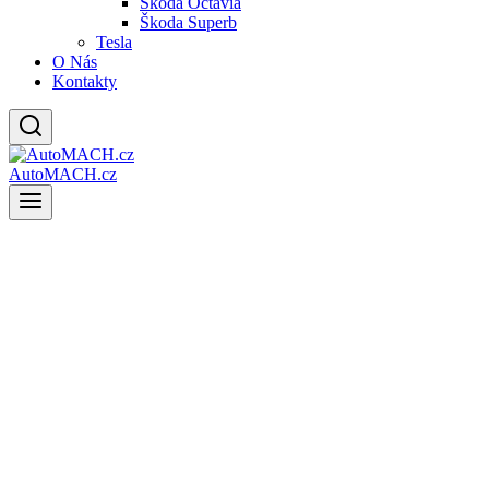
Škoda Octavia
Škoda Superb
Tesla
O Nás
Kontakty
AutoMACH.cz