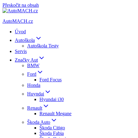
Přeskočit na obsah
AutoMACH.cz
Úvod
Autoškola
Autoškola Testy
Servis
Značky Aut
BMW
Ford
Ford Focus
Honda
Huyndai
Hyundai i30
Renault
Renault Megane
Škoda Auto
Škoda Citigo
Škoda Fabia