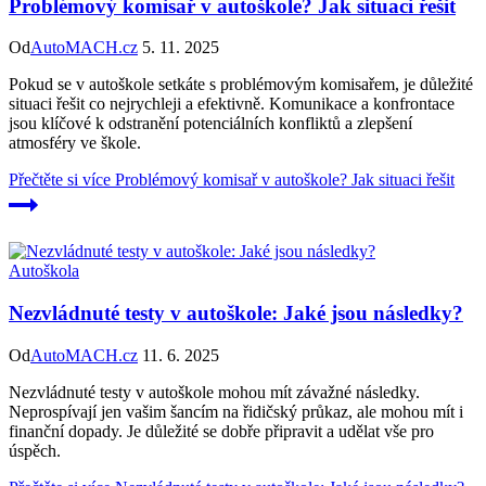
Problémový komisař v autoškole? Jak situaci řešit
Od
AutoMACH.cz
5. 11. 2025
Pokud se v autoškole setkáte s problémovým komisařem, je důležité
situaci řešit co nejrychleji a efektivně. Komunikace a konfrontace
jsou klíčové k odstranění potenciálních konfliktů a zlepšení
atmosféry ve škole.
Přečtěte si více
Problémový komisař v autoškole? Jak situaci řešit
Autoškola
Nezvládnuté testy v autoškole: Jaké jsou následky?
Od
AutoMACH.cz
11. 6. 2025
Nezvládnuté testy v autoškole mohou mít závažné následky.
Neprospívají jen vašim šancím na řidičský průkaz, ale mohou mít i
finanční dopady. Je důležité se dobře připravit a udělat vše pro
úspěch.