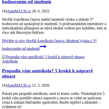
hodnocením od studentů
Od
AutoMACH.cz
28. 6. 2025
Skvělá Autoškola Opava nabízí moderní výuku a získala 5*
hodnocení od spokojených studentů. S profesionálními instruktory a
individuálním přístupem se stává ideální volbou pro každého, kdo se
chce stát šikovným řidičem.
Přečtěte si více
Skvělá Autoškola Opava: Moderní výuka s 5*
hodnocením od studentů
Autoškola
Propadla vám autoškola? 5 kroků k nápravě
situace
Od
AutoMACH.cz
12. 5. 2026
Pokud jste propadli autoškolu, není to konec světa. Následujících 5
kroků vám pomůže situaci napravit a znovu se vrátit na správnou
cestu k získání řidičského oprávnění. Buďte trpěliví a důslední –
zvládnete to!