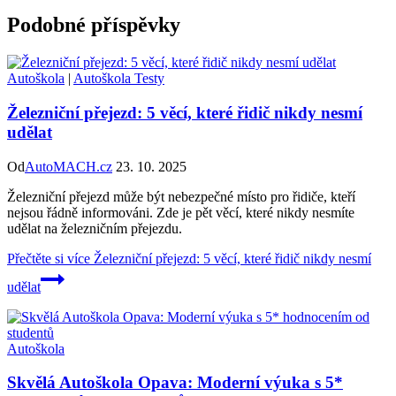
Podobné příspěvky
Autoškola
|
Autoškola Testy
Železniční přejezd: 5 věcí, které řidič nikdy nesmí
udělat
Od
AutoMACH.cz
23. 10. 2025
Železniční přejezd může být nebezpečné místo pro řidiče, kteří
nejsou řádně informováni. Zde je pět věcí, které nikdy nesmíte
udělat na železničním přejezdu.
Přečtěte si více
Železniční přejezd: 5 věcí, které řidič nikdy nesmí
udělat
Autoškola
Skvělá Autoškola Opava: Moderní výuka s 5*