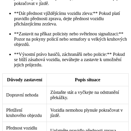
pokračovat v jízdě.
**Dát přednost vjíždějícímu vozidlu zleva:** Pokud platí
pravidlo přednosti zprava, dejte přednost vozidlu
přicházejícímu zezleva.
**Zastavit na příkaz policisty nebo světelnou signalizaci:**
Pozor na pokyny policií nebo semafory u velkých kruhových
objezdů.
**Výsostní právo hasičů, záchranářů nebo policie:** Pokud
se blíží zásahová vozidla, neváhejte a zastavte k umožnění
jejich průjezdu.
Důvody zastavení
Popis situace
Zůstaňte stát a vyčkejte na odstranění
Dopravní nehoda
překážky.
Přetížení
Vozidla nemohou plynule pokračovat v
kruhového objezdu
jízdě.
Přednost vozidlu
Uplatněte pravidlo přednosti zprava.