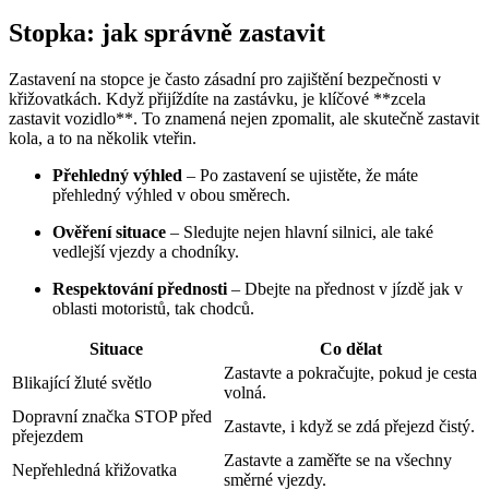
Stopka: jak správně zastavit
Zastavení na stopce je často zásadní pro zajištění bezpečnosti v
křižovatkách. Když přijíždíte na zastávku, je klíčové **zcela
zastavit vozidlo**. To znamená nejen zpomalit, ale skutečně zastavit
kola, a to na několik vteřin.
Přehledný výhled
– Po zastavení se ujistěte, že máte
přehledný výhled v obou směrech.
Ověření situace
– Sledujte nejen hlavní silnici, ale také
vedlejší vjezdy a chodníky.
Respektování přednosti
– Dbejte na přednost v jízdě jak v
oblasti motoristů, tak chodců.
Situace
Co dělat
Zastavte a pokračujte, pokud je cesta
Blikající žluté světlo
volná.
Dopravní značka STOP před
Zastavte, i když se zdá přejezd čistý.
přejezdem
Zastavte a zaměřte se na všechny
Nepřehledná křižovatka
směrné vjezdy.