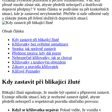
vyžadují zvýšenou pozornost a pečlivé rozhodování. Víte, kdy
přesně musíte zůstat stát, abyste předešli nebezpečí a dodržovali
dopravní předpisy? V tomto článku se podíváme na pět konkrétních
situací, kde je zastavení nevyhnutelné. Přečtěte si naše odborné rady
a získejte jistotu při řešení složitých dopravních situací.
Obsah článku
Kdy zastavit při blikající žluté
Křižovatky bez světelné signalizace
Stopka: jak správně zastavit
Přednost zprava: kdy dát pozor
Nebezpečné křižovatky: jak se chovat
Křižovatky s kruhovým objezdem
Zákony a pravidla křižovatek
Klíčové Poznatky
Kdy zastavit při blikající žluté
Blikající žlutá signalizuje, že musíte být opatrní a připraveni zastavit.
Existuje několik situací, kdy je nezbytné zastavit úplně, abyste
předešli nebezpečí a respektovali pravidla silničního provozu:
Když se křižovatka ucpává:
Pokud vidíte, že vozidla v