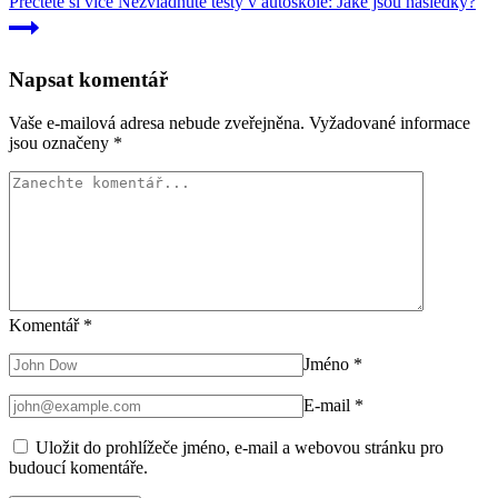
Přečtěte si více
Nezvládnuté testy v autoškole: Jaké jsou následky?
Napsat komentář
Vaše e-mailová adresa nebude zveřejněna.
Vyžadované informace
jsou označeny
*
Komentář
*
Jméno
*
E-mail
*
Uložit do prohlížeče jméno, e-mail a webovou stránku pro
budoucí komentáře.