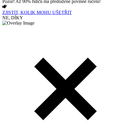
Pozor! Až 90% řidičů má předražené povinné ručení!
ZJISTIT, KOLIK MOHU UŠETŘIT
NE, DÍKY