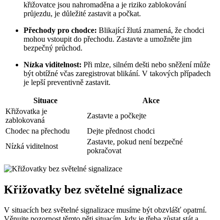
křižovatce jsou nahromaděna a je riziko zablokování
průjezdu, je důležité zastavit a počkat.
Přechody pro chodce:
Blikající žlutá znamená, že chodci
mohou vstoupit do přechodu. Zastavte a umožněte jim
bezpečný průchod.
Nízka viditelnost:
Při mlze, silném dešti nebo sněžení může
být obtížné včas zaregistrovat blikání. V takových případech
je lepší preventivně zastavit.
Situace
Akce
Křižovatka je
Zastavte a počkejte
zablokovaná
Chodec na přechodu
Dejte přednost chodci
Zastavte, pokud není bezpečné
Nízká viditelnost
pokračovat
Křižovatky bez světelné signalizace
V situacích bez světelné signalizace musíme být obzvlášť opatrní.
Věnujte pozornost těmto pěti situacím, kdy je třeba zůstat stát a