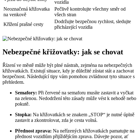
vozidla
Neoznačená křižovatka
Pečlivě kontrolujte všechny směr od
na venkově
všech stran
Dodržujte bezpečnou rychlost, sledujte
Křížení prašné cesty
přicházející vozidla
Nebezpečné křižovatky: jak se chovat
Řízení ve městě může být plné nástrah, zejména na nebezpečných
křižovatkách. Existují situace, kdy je důležité zůstat stát a zachovat
bezpečnost. Následující tipy vám pomohou zvládnout tyto situace s
přehledem.
Semafory:
Při červené na semaforu musíte zastavit a vyčkat
na zelenou. Nedodržení této zásady může vést k nehodě nebo
pokutě.
Stopka:
Na křižovatkách se znakem „STOP“ je nutné úplně
zastavit a zkontrolovat, zda je cesta volná.
Přednost zprava:
Na neřízených křižovatkách pamatujte na
přednost vozidlům přijíždějícím zprava. Dávejte pozor, ať