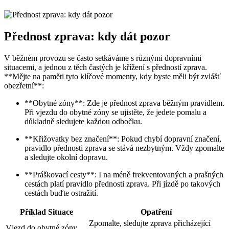
Přednost zprava: kdy dát pozor
V běžném provozu se často setkáváme s různými dopravními
situacemi, a jednou z těch častých je křížení s předností zprava.
**Mějte na paměti tyto klíčové momenty, kdy byste měli být zvlášť
obezřetní**:
**Obytné zóny**: Zde je přednost zprava běžným pravidlem.
Při vjezdu do obytné zóny se ujistěte, že jedete pomalu a
důkladně sledujete každou odbočku.
**Křižovatky bez značení**: Pokud chybí dopravní značení,
pravidlo přednosti zprava se stává nezbytným. Vždy zpomalte
a sledujte okolní dopravu.
**Práškovací cesty**: I na méně frekventovaných a prašných
cestách platí pravidlo přednosti zprava. Při jízdě po takových
cestách buďte ostražití.
Příklad Situace
Opatření
Zpomalte, sledujte zprava přicházející
Vjezd do obytné zóny