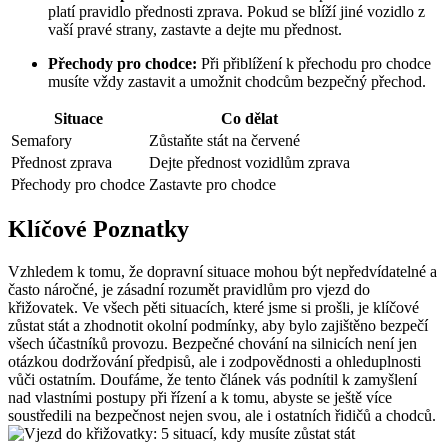
platí pravidlo přednosti zprava. Pokud se blíží jiné vozidlo z
vaší pravé strany, zastavte a dejte mu přednost.
Přechody pro chodce:
Při přiblížení k přechodu pro chodce
musíte vždy zastavit a umožnit chodcům bezpečný přechod.
Situace
Co dělat
Semafory
Zůstaňte stát na červené
Přednost zprava
Dejte přednost vozidlům zprava
Přechody pro chodce
Zastavte pro chodce
Klíčové Poznatky
Vzhledem k tomu, že dopravní situace mohou být nepředvídatelné a
často náročné, je zásadní rozumět pravidlům pro vjezd do
křižovatek. Ve všech pěti situacích, které jsme si prošli, je klíčové
zůstat stát a zhodnotit okolní podmínky, aby bylo zajištěno bezpečí
všech účastníků provozu. Bezpečné chování na silnicích není jen
otázkou dodržování předpisů, ale i zodpovědnosti a ohleduplnosti
vůči ostatním. Doufáme, že tento článek vás podnítil k zamyšlení
nad vlastními postupy při řízení a k tomu, abyste se ještě více
soustředili na bezpečnost nejen svou, ale i ostatních řidičů a chodců.