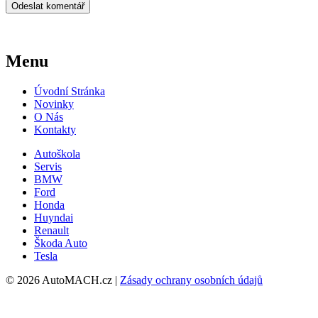
Menu
Úvodní Stránka
Novinky
O Nás
Kontakty
Autoškola
Servis
BMW
Ford
Honda
Huyndai
Renault
Škoda Auto
Tesla
© 2026 AutoMACH.cz |
Zásady ochrany osobních údajů